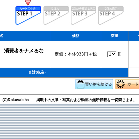
名
価格
数量
1 消費者をナメるな
定価：本体933円＋税
冊
合計(税込)
(C)Rokusaisha 掲載中の文章・写真および動画の無断転載を一切禁じます。