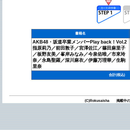
書籍名
AKB48・坂道卒業メンバーPlay back！Vol.2
指原莉乃／前田敦子／宮澤佐江／篠田麻里子
／板野友美／峯岸みなみ／今泉佑唯／市來玲
奈／永島聖羅／深川麻衣／伊藤万理華／生駒
里奈
合計(税込)
(C)Rokusaisha 