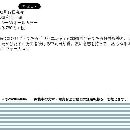
年08月17日発売
研究会 = 編
96ページ/オールカラー
体780円＋税
46のコンセプトである「リセエンヌ」の象徴的存在である桜井玲香と、
くためひたすら努力を続ける中元日芽香。強い意志を持って、あらゆる
力にフォーカス！
(C)Rokusaisha 掲載中の文章・写真および動画の無断転載を一切禁じます。