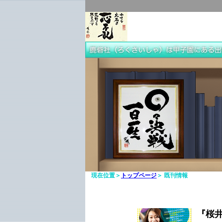
現在位置＞
トップページ
＞ 既刊情報
『桜井