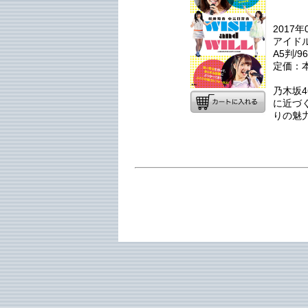
2017
アイドル
A5判/
定価：本
乃木坂
に近づ
りの魅