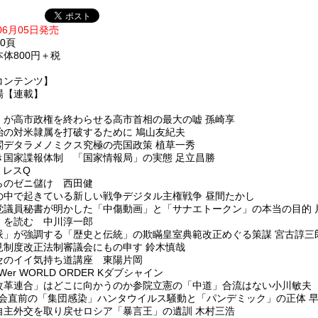
年06月05日発売
30頁
体800円＋税
コンテンツ】
場【連載】
」が高市政権を終わらせる高市首相の最大の嘘 孫崎享
治の対米隷属を打破するために 鳩山友紀夫
閣デタラメノミクス究極の売国政策 植草一秀
き国家諜報体制 「国家情報局」の実態 足立昌勝
 レスQ
らのゼニ儲け 西田健
の中で起きている新しい戦争デジタル主権戦争 昼間たかし
党議員秘書が明かした「中傷動画」と「サナエトークン」の本当の目的 
」を読む 中川淳一郎
派」が強調する「歴史と伝統」の欺瞞皇室典範改正めぐる策謀 宮古諄三
見制度改正法制審議会にもの申す 鈴木慎哉
セのイイ気持ち道講座 東陽片岡
EWer WORLD ORDER Kダブシャイン
改革連合」はどこに向かうのか参院立憲の「中道」合流はない小川敏夫
総会直前の「集団感染」ハンタウイルス騒動と「パンデミック」の正体 
自主外交を取り戻せロシア「暴言王」の遺訓 木村三浩