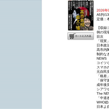
2026
A5判/1
定価：本
【収録
例の現
目次
「現実
日本政
高市内
制約な
NEWS
コイツ
スマホ
元自民
「格差
「保守
成年後
シアワ
The N
「中道
WHO
日本よ