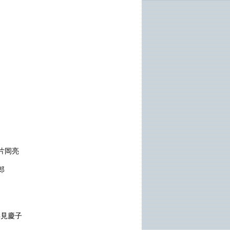
片岡亮
郎
早見慶子