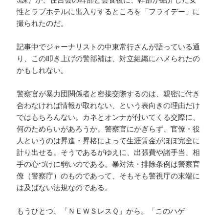
性とラブホテルに出入りするところを「フライデー」に
撮られたのだ。
記事中でジャーナリストの中東常行さんが語っている通
り、この叩き上げの警部補は、対立組織にハメられたの
かもしれない。
警察官が暴力団関係者と密接交際するのは、親密に付き
合わなければ情報が取れない、という表向きの理由だけ
ではもちろんない。カネとオンナが付いてくる交際に、
何のためらいがあろうか。警察官にかぎらず、官僚・役
人というのは昇進・昇格によって生涯賃金がほぼ完全に
計り出せる。そうであるがゆえに、出張費や諸手当、相
手の心づけに弱いのである。暴対法・排除条例は警察官
僚（警察庁）のものであって、そもそも警視庁の末端に
は及ばない法規なのである。
もうひとつ、「ＮＥＷＳレスＱ」から。「このハゲ