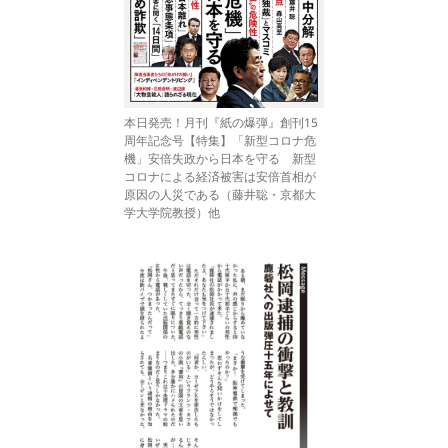
本日発売！月刊『紙の爆弾』創刊15
周年記念号【特集】「新型コロナ危
機」安倍失政から日本を守る 新型
コロナによる経済被害は安倍首相が
原因の人災である（藤井聡・京都大
学大学院教授）他