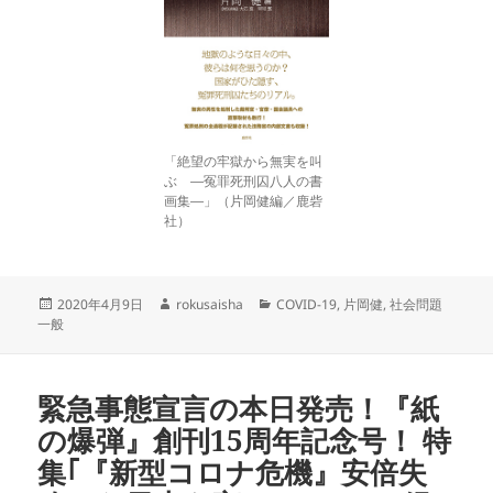
「絶望の牢獄から無実を叫
ぶ ―冤罪死刑囚八人の書
画集―」（片岡健編／鹿砦
社）
投
作
カ
2020年4月9日
rokusaisha
COVID-19
,
片岡健
,
社会問題
稿
成
テ
一般
日:
者
ゴ
リ
ー
緊急事態宣言の本日発売！『紙
の爆弾』創刊15周年記念号！ 特
集｢『新型コロナ危機』安倍失