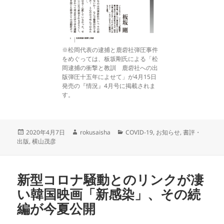
※松岡代表の逮捕と鹿砦社弾圧事件
をめぐっては、板坂剛氏による「松
岡逮捕の衝撃と教訓 鹿砦社への出
版弾圧十五年によせて」が4月15日
発売の『情況』4月号に掲載されま
す。
投
作
カ
2020年4月7日
rokusaisha
COVID-19
,
お知らせ
,
書評・
稿
成
テ
出版
,
横山茂彦
日:
者
ゴ
リ
ー
新型コロナ騒動とのリンクが凄
い韓国映画「新感染」、その続
編が今夏公開