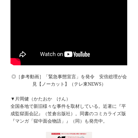
◎［参考動画］「緊急事態宣言」を発令 安倍総理が会
見【ノーカット】（テレ東NEWS）
▼片岡健（かたおか けん）
全国各地で新旧様々な事件を取材している。近著に『平
成監獄面会記』（笠倉出版社）。同書のコミカライズ版
『マンガ「獄中面会物語」』（同）も発売中。