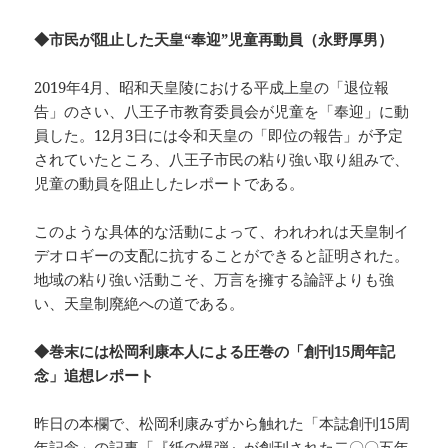
◆市民が阻止した天皇“奉迎”児童再動員（永野厚男）
2019年4月、昭和天皇陵における平成上皇の「退位報
告」のさい、八王子市教育委員会が児童を「奉迎」に動
員した。12月3日には令和天皇の「即位の報告」が予定
されていたところ、八王子市民の粘り強い取り組みで、
児童の動員を阻止したレポートである。
このような具体的な活動によって、われわれは天皇制イ
デオロギーの支配に抗することができると証明された。
地域の粘り強い活動こそ、万言を擁する論評よりも強
い、天皇制廃絶への道である。
◆巻末には松岡利康本人による圧巻の「創刊15周年記
念」追想レポート
昨日の本欄で、松岡利康みずから触れた「本誌創刊15周
年記念」の記事「『紙の爆弾』が創刊された二〇〇五年