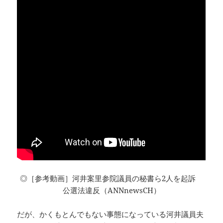
◎［参考動画］河井案里参院議員の秘書ら2人を起訴
公選法違反（ANNnewsCH）
だが、かくもとんでもない事態になっている河井議員夫