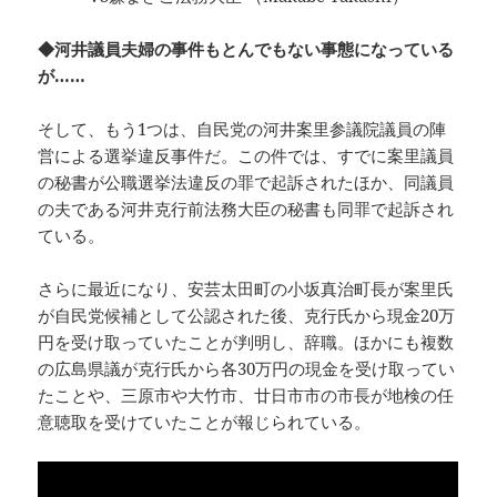
◆河井議員夫婦の事件もとんでもない事態になっている
が……
そして、もう1つは、自民党の河井案里参議院議員の陣
営による選挙違反事件だ。この件では、すでに案里議員
の秘書が公職選挙法違反の罪で起訴されたほか、同議員
の夫である河井克行前法務大臣の秘書も同罪で起訴され
ている。
さらに最近になり、安芸太田町の小坂真治町長が案里氏
が自民党候補として公認された後、克行氏から現金20万
円を受け取っていたことが判明し、辞職。ほかにも複数
の広島県議が克行氏から各30万円の現金を受け取ってい
たことや、三原市や大竹市、廿日市市の市長が地検の任
意聴取を受けていたことが報じられている。