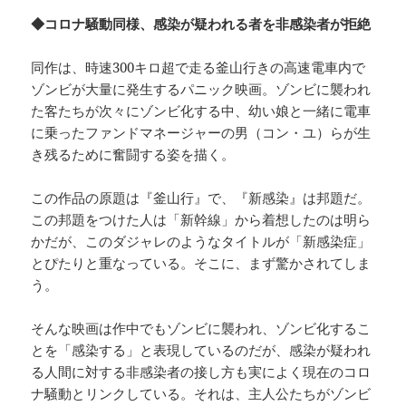
◆コロナ騒動同様、感染が疑われる者を非感染者が拒絶
同作は、時速300キロ超で走る釜山行きの高速電車内で
ゾンビが大量に発生するパニック映画。ゾンビに襲われ
た客たちが次々にゾンビ化する中、幼い娘と一緒に電車
に乗ったファンドマネージャーの男（コン・ユ）らが生
き残るために奮闘する姿を描く。
この作品の原題は『釜山行』で、『新感染』は邦題だ。
この邦題をつけた人は「新幹線」から着想したのは明ら
かだが、このダジャレのようなタイトルが「新感染症」
とぴたりと重なっている。そこに、まず驚かされてしま
う。
そんな映画は作中でもゾンビに襲われ、ゾンビ化するこ
とを「感染する」と表現しているのだが、感染が疑われ
る人間に対する非感染者の接し方も実によく現在のコロ
ナ騒動とリンクしている。それは、主人公たちがゾンビ