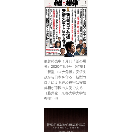
絶賛発売中！月刊『紙の爆
弾』2020年5月号 【特集】
「新型コロナ危機」安倍失
政から日本を守る 新型コ
ロナによる経済被害は安倍
首相が原因の人災である
（藤井聡・京都大学大学院
教授）他