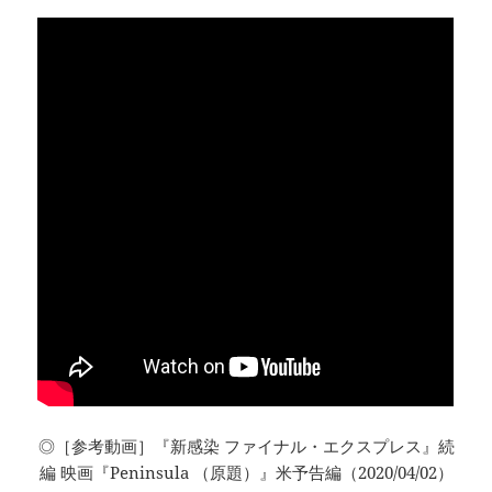
◎［参考動画］『新感染 ファイナル・エクスプレス』続
編 映画『Peninsula （原題）』米予告編（2020/04/02）