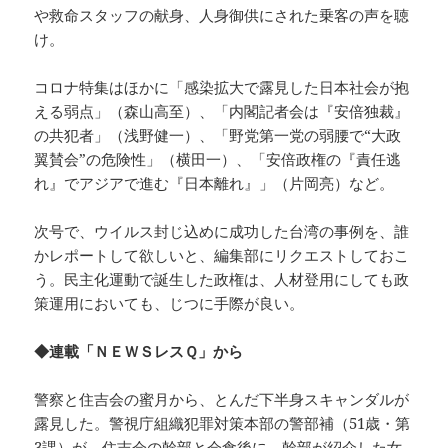
や救命スタッフの献身、人身御供にされた乗客の声を聴
け。
コロナ特集はほかに「感染拡大で露見した日本社会が抱
える弱点」（森山高至）、「内閣記者会は『安倍独裁』
の共犯者」（浅野健一）、「野党第一党の弱腰で“大政
翼賛会”の危険性」（横田一）、「安倍政権の『責任逃
れ』でアジアで進む『日本離れ』」（片岡亮）など。
次号で、ウイルス封じ込めに成功した台湾の事例を、誰
かレポートして欲しいと、編集部にリクエストしておこ
う。民主化運動で誕生した政権は、人材登用にしても政
策運用においても、じつに手際が良い。
◆連載「ＮＥＷＳレスＱ」から
警察と住吉会の蜜月から、とんだ下半身スキャンダルが
露見した。警視庁組織犯罪対策本部の警部補（51歳・第
3課）が、住吉会の幹部と会食後に、幹部が紹介した女