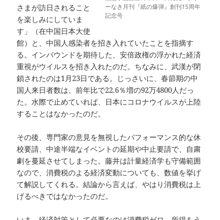
さまが訪日されること
ーなき月刊『紙の爆弾』創刊15周年
記念号
を楽しみにしていま
す」（在中国日本大使
館）と、中国人感染者を招き入れていたことを指摘す
る。インバウンドを期待した、安倍政権の浮かれた経済
重視がウイルスを招き入れたのだ。ちなみに、武漢が閉
鎖されたのは1月23日である。じっさいに、春節期の中
国人来日者数は、前年比で22.6％増の92万4800人だっ
た。水際で止めていれば、日本にコロナウイルスが上陸
することはなかったのだ。
その後、専門家の意見を無視したパフォーマンス的な休
校要請、中途半端なイベントの延期や中止要請で、自粛
劇を蔓延させてしまった。藤井は計量経済学も守備範囲
なので、消費税のよる経済変動についても、数値を挙げ
て解説してくれる。結論から言えば、やはり消費税は上
げるべきではなかったのだ。
いま、経済対策として必要なのは消費税ゼロ、所得をう