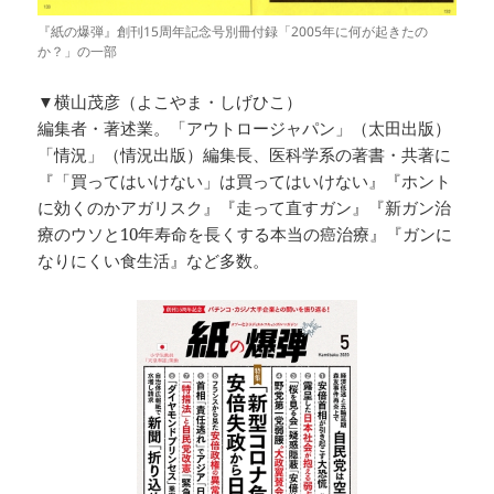
『紙の爆弾』創刊15周年記念号別冊付録「2005年に何が起きたの
か？」の一部
▼横山茂彦（よこやま・しげひこ）
編集者・著述業。「アウトロージャパン」（太田出版）
「情況」（情況出版）編集長、医科学系の著書・共著に
『「買ってはいけない」は買ってはいけない』『ホント
に効くのかアガリスク』『走って直すガン』『新ガン治
療のウソと10年寿命を長くする本当の癌治療』『ガンに
なりにくい食生活』など多数。