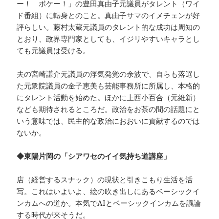
ー！ ボケー！」の豊田真由子元議員がタレント（ワイ
ド番組）に転身とのこと。真由子サマのイメチェンが好
評らしい。藤村太蔵元議員のタレント的な成功は周知の
とおり、政界専門家としても、イジリやすいキャラとし
ても元議員は受ける。
夫の宮崎謙介元議員の浮気発覚の余波で、自らも落選し
た元衆院議員の金子恵美も芸能事務所に所属し、本格的
にタレント活動を始めた。ほかに上西小百合（元維新）
なども期待されるところだ。政治をお茶の間の話題にと
いう意味では、民主的な政治におおいに貢献するのでは
ないか。
◆東陽片岡の「シアワセのイイ気持ち道講座」
店（経営するスナック）の現状と引きこもり生活を活
写。これはいよいよ、絵の吹き出しにあるベーシックイ
ンカムへの道か。本気でAIとベーシックインカムを議論
する時代が来そうだ。