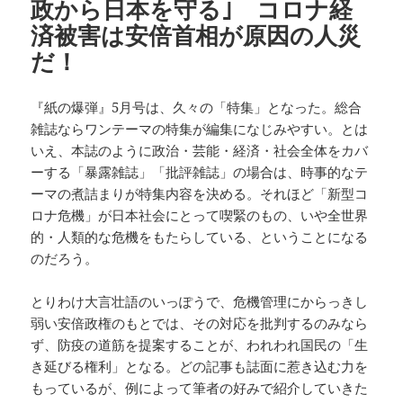
政から日本を守る｣ コロナ経
済被害は安倍首相が原因の人災
だ！
『紙の爆弾』5月号は、久々の「特集」となった。総合
雑誌ならワンテーマの特集が編集になじみやすい。とは
いえ、本誌のように政治・芸能・経済・社会全体をカバ
ーする「暴露雑誌」「批評雑誌」の場合は、時事的なテ
ーマの煮詰まりが特集内容を決める。それほど「新型コ
ロナ危機」が日本社会にとって喫緊のもの、いや全世界
的・人類的な危機をもたらしている、ということになる
のだろう。
とりわけ大言壮語のいっぽうで、危機管理にからっきし
弱い安倍政権のもとでは、その対応を批判するのみなら
ず、防疫の道筋を提案することが、われわれ国民の「生
き延びる権利」となる。どの記事も誌面に惹き込む力を
もっているが、例によって筆者の好みで紹介していきた