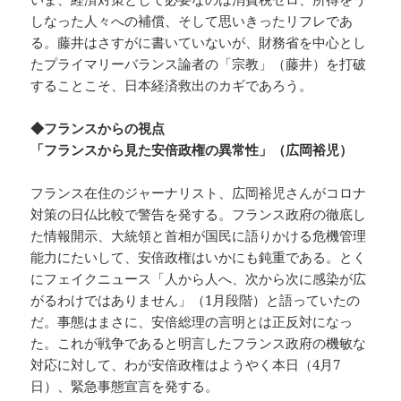
しなった人々への補償、そして思いきったリフレであ
る。藤井はさすがに書いていないが、財務省を中心とし
たプライマリーバランス論者の「宗教」（藤井）を打破
することこそ、日本経済救出のカギであろう。
◆フランスからの視点
「フランスから見た安倍政権の異常性」（広岡裕児）
フランス在住のジャーナリスト、広岡裕児さんがコロナ
対策の日仏比較で警告を発する。フランス政府の徹底し
た情報開示、大統領と首相が国民に語りかける危機管理
能力にたいして、安倍政権はいかにも鈍重である。とく
にフェイクニュース「人から人へ、次から次に感染が広
がるわけではありません」（1月段階）と語っていたの
だ。事態はまさに、安倍総理の言明とは正反対になっ
た。これが戦争であると明言したフランス政府の機敏な
対応に対して、わが安倍政権はようやく本日（4月7
日）、緊急事態宣言を発する。