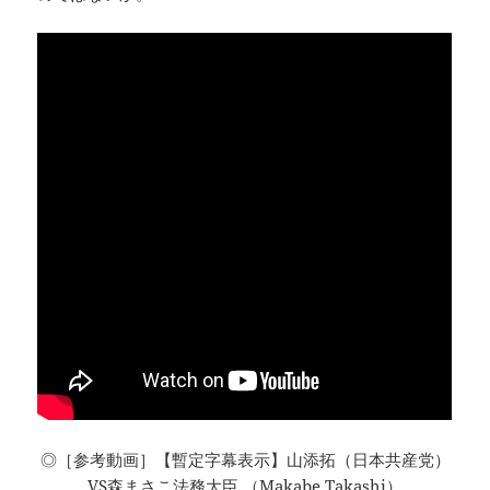
◎［参考動画］【暫定字幕表示】山添拓（日本共産党）
VS森まさこ法務大臣 （Makabe Takashi）