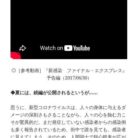
◎［参考動画］『新感染 ファイナル・エクスプレス』
予告編（2017/06/30）
◆夏には、続編が公開されるというが……
思うに、新型コロナウイルスは、人々の身体に与えるダ
メージの深刻さもさることながら、人々の心を蝕む力こ
そが驚異的だ。まだ発症していない感染者からの感染例
も多く報告されているため、街中で誰を見ても、感染者
に見えてしまう。そのため、人間同士で疑心暗鬼が広が