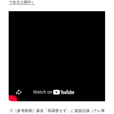
で全文公開中）
◎［参考動画］森友「再調査せず」に遺族抗議（テレ東