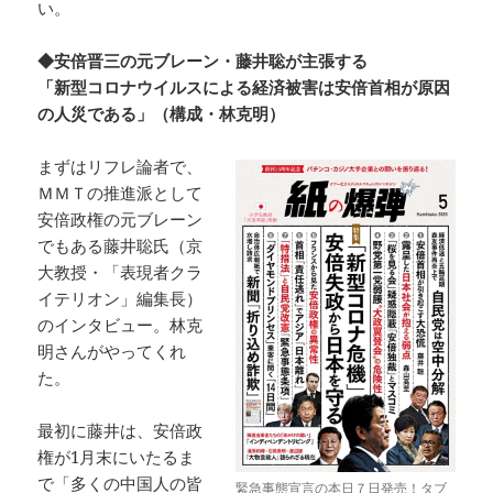
い。
◆安倍晋三の元ブレーン・藤井聡が主張する
「新型コロナウイルスによる経済被害は安倍首相が原因
の人災である」（構成・林克明）
まずはリフレ論者で、
ＭＭＴの推進派として
安倍政権の元ブレーン
でもある藤井聡氏（京
大教授・「表現者クラ
イテリオン」編集長）
のインタビュー。林克
明さんがやってくれ
た。
最初に藤井は、安倍政
権が1月末にいたるま
で「多くの中国人の皆
緊急事態宣言の本日７日発売！タブ