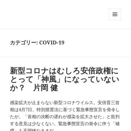
メニュ
ーとウ
ィジェ
ット
カテゴリー:
COVID-19
新型コロナはむしろ安倍政権に
とって「神風」になっていない
か？ 片岡 健
感染拡大が止まらない新型コロナウイルス。安倍晋三首
相は4月7日、特別措置法に基づく緊急事態宣言を発令し
たが、「首相の決断の遅れが感染を拡大させた」と批判
する意見は少なくない。緊急事態宣言の発令に伴う「補
償」も不明確なままだ。