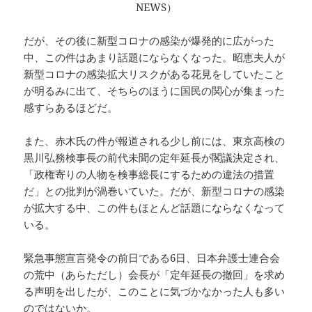
NEWS）
だが、その後に新型コロナの感染が爆発的に広がった
中、この件はあまり話題にならなくなった。昭恵夫人が
新型コロナの感染拡大リスクがある花見をしていたこと
が明るみに出て、そちらのほうに国民の関心が集まった
感すらあるほどだ。
また、赤木氏の件が報道される少し前には、東京高検の
黒川弘務検事長の前代未聞の定年延長が閣議決定され、
「政権寄りの人物を検事総長にするための違法の措置
だ」との批判が渦巻いていた。だが、新型コロナの感染
が拡大する中、この件もほとんど話題にならなくなって
いる。
緊急事態宣言発令の前日である6日、日本弁護士連合会
の荒中（あらただし）会長が「定年延長の撤回」を求め
る声明を出したが、このことに気づかなかった人も多い
のではないか。