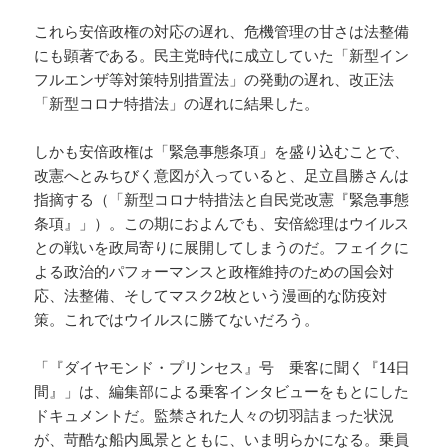
これら安倍政権の対応の遅れ、危機管理の甘さは法整備
にも顕著である。民主党時代に成立していた「新型イン
フルエンザ等対策特別措置法」の発動の遅れ、改正法
「新型コロナ特措法」の遅れに結果した。
しかも安倍政権は「緊急事態条項」を盛り込むことで、
改憲へとみちびく意図が入っていると、足立昌勝さんは
指摘する（「新型コロナ特措法と自民党改憲『緊急事態
条項』」）。この期におよんでも、安倍総理はウイルス
との戦いを政局寄りに展開してしまうのだ。フェイクに
よる政治的パフォーマンスと政権維持のための国会対
応、法整備、そしてマスク2枚という漫画的な防疫対
策。これではウイルスに勝てないだろう。
「『ダイヤモンド・プリンセス』号 乗客に聞く『14日
間』」は、編集部による乗客インタビューをもとにした
ドキュメントだ。監禁された人々の切羽詰まった状況
が、苛酷な船内風景とともに、いま明らかになる。乗員