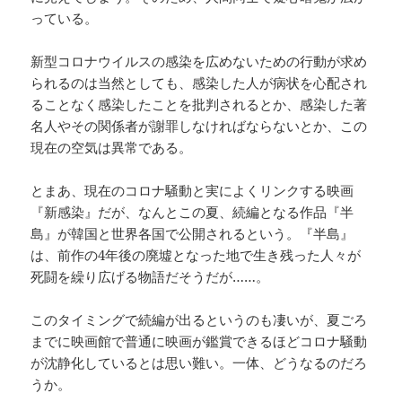
っている。
新型コロナウイルスの感染を広めないための行動が求め
られるのは当然としても、感染した人が病状を心配され
ることなく感染したことを批判されるとか、感染した著
名人やその関係者が謝罪しなければならないとか、この
現在の空気は異常である。
とまあ、現在のコロナ騒動と実によくリンクする映画
『新感染』だが、なんとこの夏、続編となる作品『半
島』が韓国と世界各国で公開されるという。『半島』
は、前作の4年後の廃墟となった地で生き残った人々が
死闘を繰り広げる物語だそうだが……。
このタイミングで続編が出るというのも凄いが、夏ごろ
までに映画館で普通に映画が鑑賞できるほどコロナ騒動
が沈静化しているとは思い難い。一体、どうなるのだろ
うか。