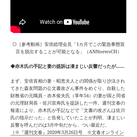
◎［参考動画］安倍総理会見「1カ月でこの緊急事態宣
言を脱出することが可能となる」（ANNnewsCH）
◆赤木氏の手記と妻の提訴は凄まじい反響だったが……
まず、安倍首相の妻・昭恵夫人との関係が取り沙汰され
てきた森友問題の公文書改ざん事件をめぐり、自殺した
財務省の元職員・赤木俊夫氏（享年54）の妻が国と同省
の元理財局長・佐川宣寿氏を提訴した一件。週刊文春の
報道により、赤木氏が手記などで「文書の改ざんは佐川
氏の指示だった」と告発していたことが判明、凄まじい
反響を呼んだのは3月中旬だから、つい最近だ。
（※『週刊文春』2020年3月26日号 ※文春オンライン