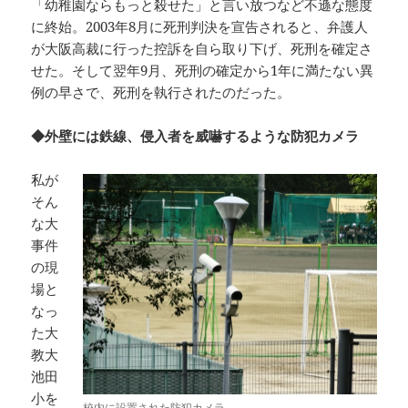
「幼稚園ならもっと殺せた」と言い放つなど不遜な態度
に終始。2003年8月に死刑判決を宣告されると、弁護人
が大阪高裁に行った控訴を自ら取り下げ、死刑を確定さ
せた。そして翌年9月、死刑の確定から1年に満たない異
例の早さで、死刑を執行されたのだった。
◆外壁には鉄線、侵入者を威嚇するような防犯カメラ
私が
そん
な大
事件
の現
場と
なっ
た大
教大
池田
小を
校内に設置された防犯カメラ