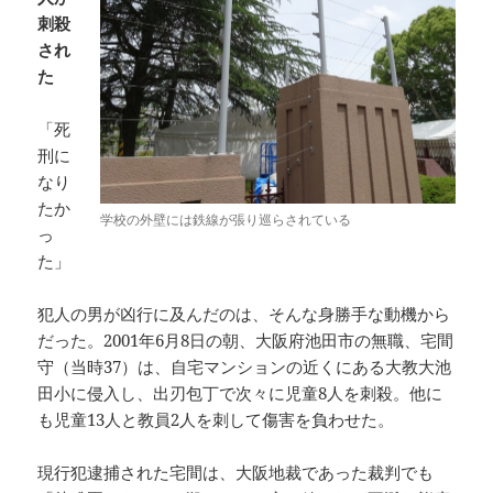
刺殺
され
た
「死
刑に
なり
たか
学校の外壁には鉄線が張り巡らされている
っ
た」
犯人の男が凶行に及んだのは、そんな身勝手な動機から
だった。2001年6月8日の朝、大阪府池田市の無職、宅間
守（当時37）は、自宅マンションの近くにある大教大池
田小に侵入し、出刃包丁で次々に児童8人を刺殺。他に
も児童13人と教員2人を刺して傷害を負わせた。
現行犯逮捕された宅間は、大阪地裁であった裁判でも