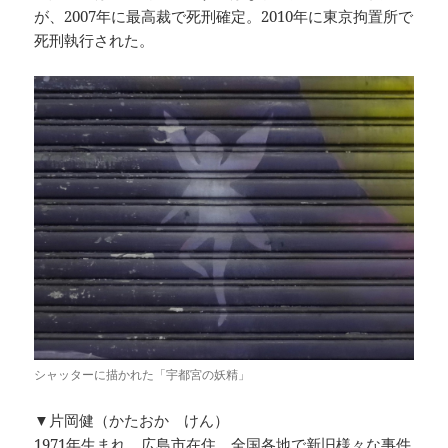
が、2007年に最高裁で死刑確定。2010年に東京拘置所で
死刑執行された。
シャッターに描かれた「宇都宮の妖精」
▼片岡健（かたおか けん）
1971年生まれ、広島市在住。全国各地で新旧様々な事件