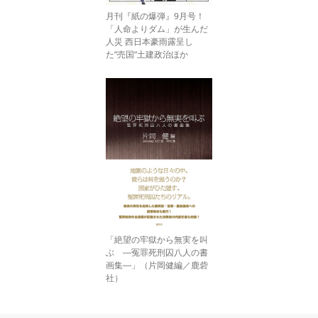
月刊『紙の爆弾』9月号！
「人命よりダム」が生んだ
人災 西日本豪雨露呈し
た”売国”土建政治ほか
「絶望の牢獄から無実を叫
ぶ ―冤罪死刑囚八人の書
画集―」（片岡健編／鹿砦
社）