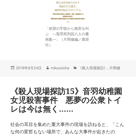
「絶望の牢獄から無実を叫
ぶ ―冤罪死刑囚八人の書
画集―」（片岡健編／鹿砦
社）
投
作
カ
2018年8月24日
rokusaisha
《殺人現場探訪》
,
片岡健
稿
成
テ
日:
者
ゴ
リ
《殺人現場探訪15》音羽幼稚園
ー
女児殺害事件 悪夢の公衆トイ
レは今は無く……
社会の耳目を集めた重大事件の現場を訪ねると、「こん
な何の変哲もない場所で、あんな大事件が起きたの