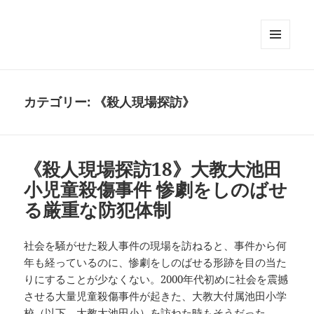
メニュ
ーとウ
ィジェ
ット
カテゴリー:
《殺人現場探訪》
《殺人現場探訪18》大教大池田
小児童殺傷事件 惨劇をしのばせ
る厳重な防犯体制
社会を騒がせた殺人事件の現場を訪ねると、事件から何
年も経っているのに、惨劇をしのばせる形跡を目の当た
りにすることが少なくない。2000年代初めに社会を震撼
させる大量児童殺傷事件が起きた、大教大付属池田小学
校（以下、大教大池田小）を訪ねた時もそうだった。