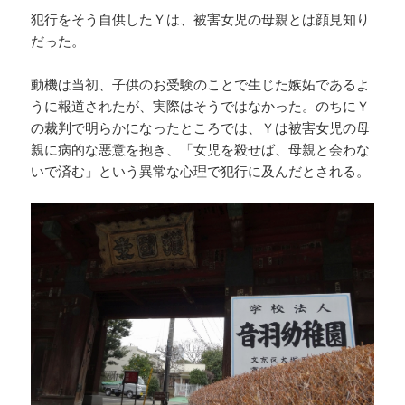
犯行をそう自供したＹは、被害女児の母親とは顔見知り
だった。
動機は当初、子供のお受験のことで生じた嫉妬であるよ
うに報道されたが、実際はそうではなかった。のちにＹ
の裁判で明らかになったところでは、Ｙは被害女児の母
親に病的な悪意を抱き、「女児を殺せば、母親と会わな
いで済む」という異常な心理で犯行に及んだとされる。