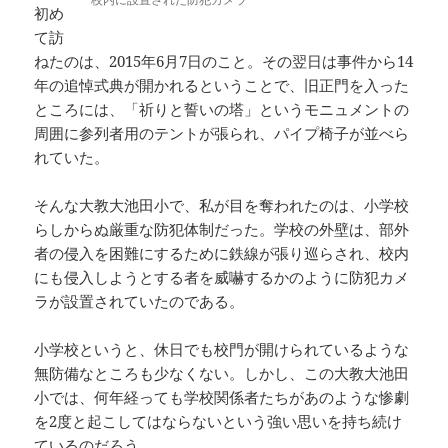
初め
て訪
ねたのは、2015年6月7日のこと。その翌日は事件から14
年の追悼式典が開かれるということで、旧正門を入った
ところには、「祈りと誓いの塔」というモニュメントの
周囲に参列者用のテントが張られ、パイプ椅子が並べら
れていた。
そんな大教大池田小で、私が目を奪われたのは、小学校
らしからぬ厳重な防犯体制だった。学校の外壁は、部外
者の侵入を困難にするために鉄線が張り巡らされ、校内
にも侵入しようとする者を威嚇するかのように防犯カメ
ラが設置されていたのである。
小学校というと、休日でも校門が開けられているような
無防備なところも少なくない。しかし、この大教大池田
小では、何年経っても学校関係者たちがあのような惨劇
を2度と起こしてはならないという強い思いを持ち続け
ているのだろう。