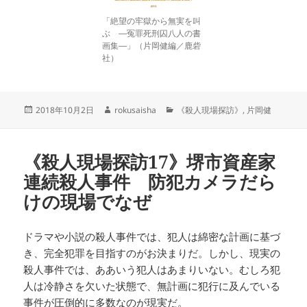
「絶望の牢獄から無実を叫
ぶ ―冤罪死刑囚八人の書
画集―」（片岡健編／鹿砦
社）
投
作
カ
2018年10月2日
rokusaisha
《殺人現場探訪》
,
片岡健
稿
成
テ
日:
者
ゴ
リ
《殺人現場探訪17》堺市資産家
ー
連続殺人事件 防犯カメラだら
けの現場でなぜ
ドラマや小説の殺人事件では、犯人は綿密な計画に基づ
き、完全犯罪を目指すのがお決まりだ。しかし、現実の
殺人事件では、ああいう犯人はあまりいない。むしろ犯
人は冷静さを欠いた状態で、無計画に犯行に及んでいる
事件が圧倒的に多数なのが現実だ。