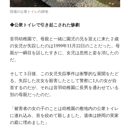
現場の公衆トイレの跡地
◆公衆トイレで引き起こされた惨劇
音羽幼稚園で、母親と一緒に園児の兄を迎えに来た２歳
の女児が失踪したのは1999年11月22日のことだった。母
親が一瞬目を話したすきに、女児は忽然と姿を消したの
だ。
そして３日後、この女児失踪事件は衝撃的な展開をたど
る。失踪した次女を殺害したとして警察に1人の女が自
首するのだが、それは音羽幼稚園に長男を通わせている
別の母親だったのだ。
「被害者の女の子のことは幼稚園の敷地内の公衆トイレ
に連れ込み、首を絞めて殺しました。遺体は静岡の実家
の庭に埋めました」