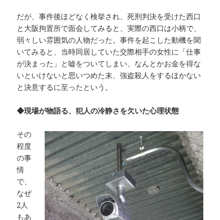
だが、事件後ほどなく検挙され、死刑判決を受けた西口
と大阪拘置所で面会してみると、実際の西口は小柄で、
弱々しい雰囲気の人物だった。事件を起こした動機を聞
いてみると、当時同居していた交際相手の女性に「仕事
が決まった」と嘘をついてしまい、なんとかお金を得な
いといけないと思いつめた末、強盗殺人をするほかない
と決意するに至ったという。
◆現場が物語る、犯人の冷静さを欠いた心理状態
その
程度
の事
情
で、
なぜ
2人
もあ