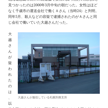
見つかったのは2000年3月中旬の朝だった。女性はほど
なく千歳市の運送会社で働くＡさん（当時24）と判明。
同年5月、殺人などの容疑で逮捕されたのがＡさんと同
じ会社で働いていた大越さんだった。
大
越
さ
ん
が
疑
わ
れ
た
の
は
、
大越さんが服役している札幌刑務支所
以