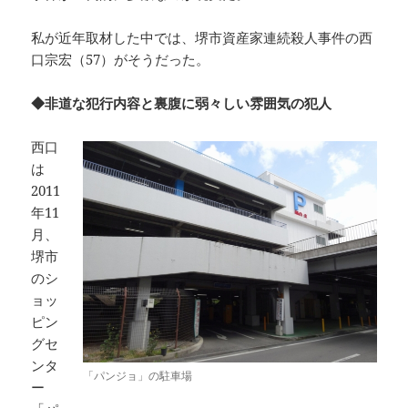
私が近年取材した中では、堺市資産家連続殺人事件の西
口宗宏（57）がそうだった。
◆非道な犯行内容と裏腹に弱々しい雰囲気の犯人
西口
は
2011
年11
月、
堺市
のシ
ョッ
ピン
グセ
ンタ
「パンジョ」の駐車場
ー