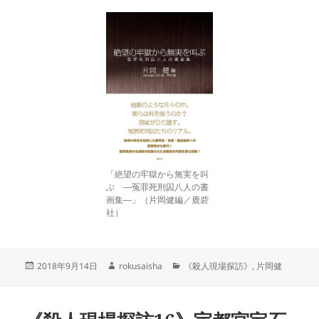
「絶望の牢獄から無実を叫
ぶ ―冤罪死刑囚八人の書
画集―」（片岡健編／鹿砦
社）
投
作
カ
2018年9月14日
rokusaisha
《殺人現場探訪》
,
片岡健
稿
成
テ
日:
者
ゴ
リ
ー