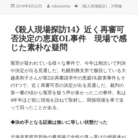
投
作
カ
2018年8月22日
rokusaisha
《殺人現場探訪》
,
片岡健
稿
成
テ
日:
者
ゴ
リ
《殺人現場探訪14》近く再審可
ー
否決定の恵庭OL事件 現場で感
じた素朴な疑問
冤罪が疑われている様々な事件で、今年は相次いで判決
や決定が出る見通しだ。札幌刑務支所で服役している大
越美和子さんが第2次再審請求中の恵庭OL殺害事件もそ
の1つで、近く再審可否の決定が出る見通しだ。裁判の
第一審の頃から冤罪を疑う声が多かったこの事件。私は
4年半ほど前に現地を訪ねて取材し、関係現場を車で走
って回ったことがある。
◆決め手となる証拠は無いに等しい状態だった
北海道恵庭市郊外の農道脇で女性の真っ黒げの焼死体が