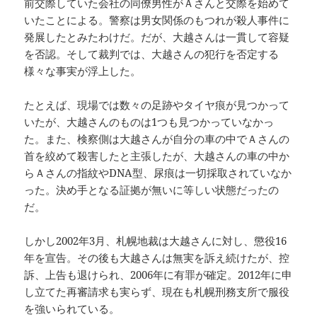
前交際していた会社の同僚男性がＡさんと交際を始めて
いたことによる。警察は男女関係のもつれが殺人事件に
発展したとみたわけだ。だが、大越さんは一貫して容疑
を否認。そして裁判では、大越さんの犯行を否定する
様々な事実が浮上した。
たとえば、現場では数々の足跡やタイヤ痕が見つかって
いたが、大越さんのものは1つも見つかっていなかっ
た。また、検察側は大越さんが自分の車の中でＡさんの
首を絞めて殺害したと主張したが、大越さんの車の中か
らＡさんの指紋やDNA型、尿痕は一切採取されていなか
った。決め手となる証拠が無いに等しい状態だったの
だ。
しかし2002年3月、札幌地裁は大越さんに対し、懲役16
年を宣告。その後も大越さんは無実を訴え続けたが、控
訴、上告も退けられ、2006年に有罪が確定。2012年に申
し立てた再審請求も実らず、現在も札幌刑務支所で服役
を強いられている。