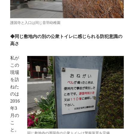
護国寺と入口は同じ音羽幼稚園
◆同じ敷地内の別の公衆トイレに感じられる防犯意識の
高さ
私が
この
現場
を訪
ねた
のは
2016
年3
月の
こ
と。
同じ敷地内の護国寺の公衆トイレは警報装置を完備