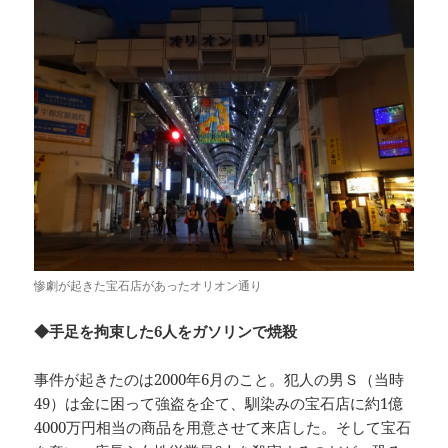
惨劇が起きた宝石店があったオリオン通り
◆手足を拘束した6人をガソリンで焼殺
事件が起きたのは2000年6月のこと。犯人の男Ｓ（当時
49）は金に困って強盗を企て、馴染みの宝石店に約1億
4000万円相当の商品を用意させて来店した。そして宝石