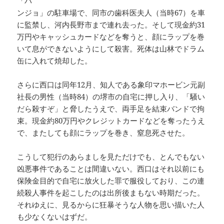
「パ
ンジョ」の駐車場で、同市の歯科医夫人（当時67）を車
に監禁し、河内長野市まで連れ去った。そして現金約31
万円やキャッシュカードなどを奪うと、顔にラップを巻
いて息ができないようにして殺害。死体は山林でドラム
缶に入れて焼却した。
さらに西口は同年12月、知人である象印マホービン元副
社長の男性（当時84）の堺市の自宅に押し入り、「騒い
だら殺すぞ」と脅したうえで、両手足を結束バンドで拘
束。現金約80万円やクレジットカードなどを奪ったうえ
で、またしても顔にラップを巻き、窒息死させた。
こうして犯行のあらましを見ただけでも、とんでもない
凶悪事件であることは間違いない。西口はそれ以前にも
保険金目的で自宅に放火した罪で服役しており、この連
続殺人事件を起こしたのは出所後まもない時期だった。
それゆえに、見るからに狂暴そうな人物を思い描いた人
も少なくないはずだ。