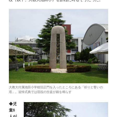
大教大付属池田小学校旧正門を入ったところにある「祈りと誓いの
塔」。追悼式典では現役の生徒が鐘を鳴らす
◆児
童8
人が