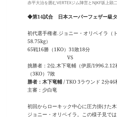
赤平大治を囲むVERTEXジム陣営とNJKF坂上顕
◆第14試合 日本スーパーフェザー級タ
初代選手権者.ジョニー・オリベイラ（ト
58.75kg）
65戦16勝（1KO）31敗18分
VS
挑勝者：2位.木下竜輔（伊原/1996.2.12福
（3KO）7敗
勝者：木下竜輔
/ TKO 3ラウンド 2分46秒
主審：少白竜
初回からローキック中心に圧力掛けた木
ジョニー・オリベイラ。この様子見では