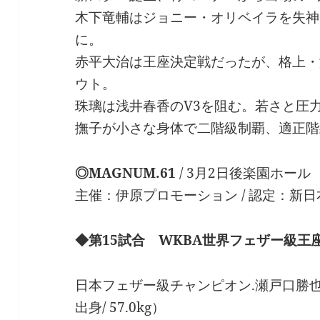
木下竜輔はジョニー・オリベイラを失神
に。
赤平大治は王座決定戦だったが、格上・
ウト。
珠璃は浅井春香のV3を阻む。若さと圧
撫子が小さな身体で二階級制覇、適正階
◎MAGNUM.61
/ 3月2日後楽園ホール 1
主催：伊原プロモーション / 認定：新
◆第15試合 WKBA世界フェザー級王座
日本フェザー級チャンピオン.瀬戸口勝也（横
出身/ 57.0kg）