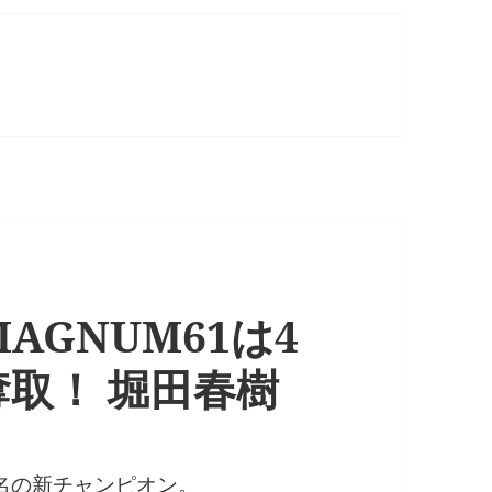
GNUM61は4
取！ 堀田春樹
名の新チャンピオン。