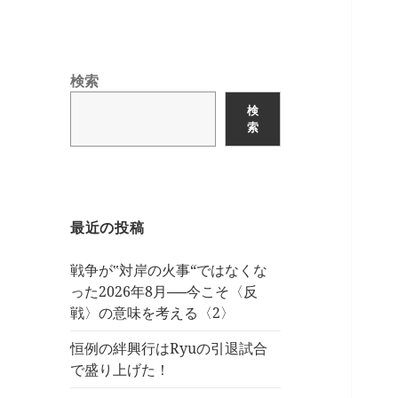
検索
検
索
最近の投稿
戦争が‟対岸の火事“ではなくな
った2026年8月──今こそ〈反
戦〉の意味を考える〈2〉
恒例の絆興行はRyuの引退試合
で盛り上げた！