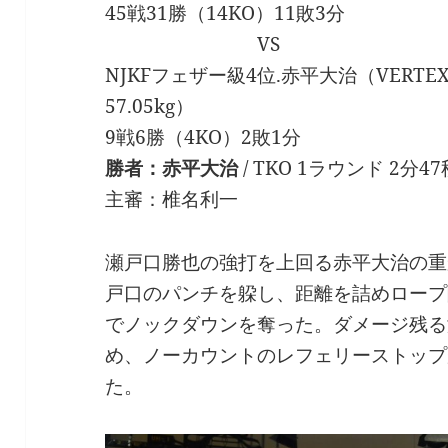
45戦31勝（14KO）11敗3分
VS
NJKFフェザー級4位.赤平大治（VERTEX/2
57.05kg）
9戦6勝（4KO）2敗1分
勝者：赤平大治
/ TKO 1ラウンド 2分47秒
主審：椎名利一
瀬戸口勝也の強打を上回る赤平大治の重
戸口のパンチを躱し、距離を詰めロープ
でノックダウンを奪った。ダメージ残る
め、ノーカウントのレフェリーストップ
た。