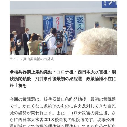
ライアン真由美候補の出発式
◆核兵器禁止条約発効・コロナ後・西日本大水害後・製
鉄所閉鎖後、河井事件後最初の衆院選、政策論議不在に
終止符を
今回の衆院選は、核兵器禁止条約発効後、最初の衆院選
です。かたくなに条約そのものにさえ反対してきた自民
党の姿勢が問われます。また、コロナ災害の発生後、さ
らに西日本大水害201８後最初の衆院選です。現場公務
員削減などで危機管理体制も弱体化してきた自公の新自