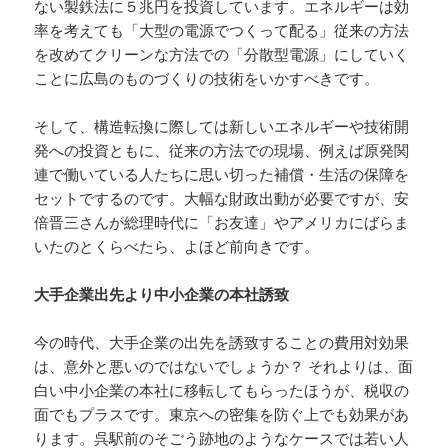
ない製鉄法に５兆円を投資しています。エネルギーは効
率を考えても「大型の電源でつくって配る」従来の方法
を改めてクリーンな方法での「分散型電源」にしていく
ことに広島のものづくりの技術をいかすべきです。
そして、構造転換に際しては新しいエネルギーや技術開
発への投資ともに、従来の方法での現場、例えば原発関
連で働いている人たちに思い切った補償・生活の保障を
セットでするのです。大幅な財政出動が必要ですが、安
倍晋三さんが総理時代に「お友達」やアメリカにばらま
いたのとくらべたら、よほど前向きです。
大手企業出先より中小企業の本社誘致
今の時代、大手企業の出先を誘致することの費用対効果
は、意外と悪いのではないでしょうか？ それよりは、面
白い中小企業の本社に移転してもらったほうが、税収の
面でもプラスです。東京への密集を防ぐ上でも効果があ
ります。呉駅前のそごう跡地のようなケースでは若い人