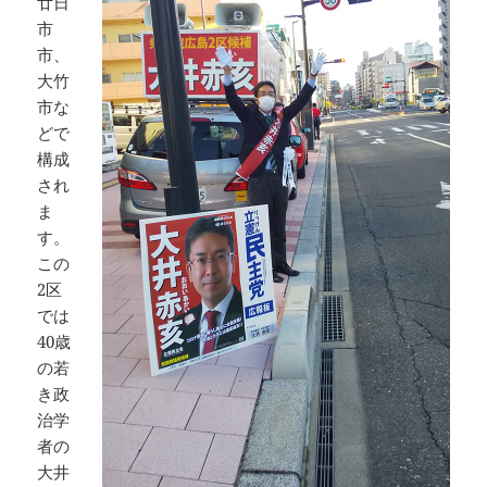
廿日
市
市、
大竹
市な
どで
構成
され
ま
す。
この
2区
では
40歳
の若
き政
治学
者の
大井