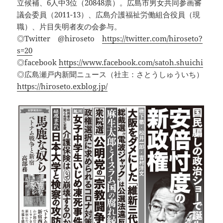
立候補、6人中3位（20848票）。広島市男女共同参画審
議会委員（2011-13）、広島介護福祉労働組合役員（現
職）、片目失明者友の会参与。
◎Twitter @hiroseto
https://twitter.com/hiroseto?
s=20
◎facebook
https://www.facebook.com/satoh.shuichi
◎広島瀬戸内新聞ニュース（社主：さとうしゅういち）
https://hiroseto.exblog.jp/