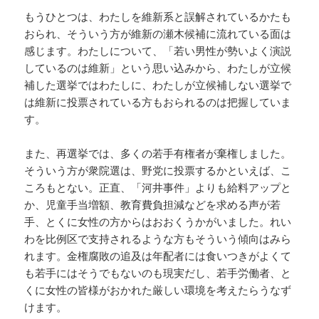
もうひとつは、わたしを維新系と誤解されているかたも
おられ、そういう方が維新の瀬木候補に流れている面は
感じます。わたしについて、「若い男性が勢いよく演説
しているのは維新」という思い込みから、わたしが立候
補した選挙ではわたしに、わたしが立候補しない選挙で
は維新に投票されている方もおられるのは把握していま
す。
また、再選挙では、多くの若手有権者が棄権しました。
そういう方が衆院選は、野党に投票するかといえば、こ
ころもとない。正直、「河井事件」よりも給料アップと
か、児童手当増額、教育費負担減などを求める声が若
手、とくに女性の方からはおおくうかがいました。れい
わを比例区で支持されるような方もそういう傾向はみら
れます。金権腐敗の追及は年配者には食いつきがよくて
も若手にはそうでもないのも現実だし、若手労働者、と
くに女性の皆様がおかれた厳しい環境を考えたらうなず
けます。