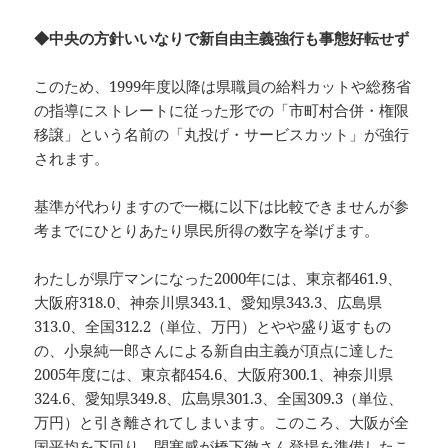
◆中央の方針いいなりで新自由主義強行も事態好転せず
このため、1999年度以降は県職員の給料カットや総務省
の指導にストレートに従った形での「市町村合併・権限
移譲」という名前の「丸投げ・サービスカット」が強行
されます。
基準が代わりますので一概に以下は比較できませんが参
考までにひとりあたり県民所得の数字を挙げます。
わたしが県庁マンになった2000年には、東京都461.9、
大阪府318.0、神奈川県343.1、愛知県343.3、広島県
313.0、全国312.2（単位、万円）とやや盛り返すもの
の、小泉純一郎さんによる新自由主義が頂点に達した
2005年度には、東京都454.6、大阪府300.1、神奈川県
324.6、愛知県349.8、広島県301.3、全国309.3（単位、
万円）と引き離されてしまいます。このころ、大阪が全
国平均を下回り、閉塞感が橋下徹さん登場を準備したこ