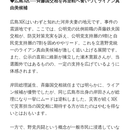
◆広島3区──斉藤国交相を再逆転へ食いつくライアン真
由美候補
広島3区はいわずと知れた河井夫妻の地元です。事件の
震源地です。ここでは、公明党の比例前職の斉藤鉄夫国
交相が、防災対策充実を訴え、公明党支持層の9割と自
民党支持層の7割を固めややリード。これを立憲野党統
一のライアン真由美候補が激しく追い上げる展開です。
また、公示の直前に維新が擁立した瀬木寛親さんが、当
選圏外ではあるものの、一定の支持を広げているように
体感されます。
岸田総理誕生、斉藤国交相就任までは明らかに、ライア
ン候補が優勢でしたが、同じ広島市出身の岸田さんが総
理になり一挙にムードは逆転しました。災害が続く3区
で災害担当の国交相に期待する方が出たのはやむを得な
いとはおもいます。
一方で、野党共闘という概念が一般市民に浸透していな