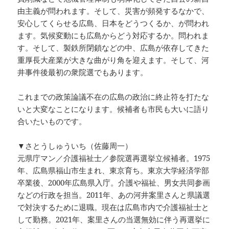
由主義が問われます。そして、災害が頻発するなかで、
安心してくらせる広島、日本をどうつくるか、が問われ
ます。気候変動にも広島からどう対応するか。問われま
す。そして、製鉄所閉鎖などの中、広島が依存してきた
重厚長大産業が大きな曲がり角を迎えます。そして、河
井事件後最初の衆院選でもあります。
これまでの政策論議不在の広島の政治に終止符を打たな
いと大変なことになります。候補者も市民も大いに語り
合いたいものです。
▼さとうしゅういち（佐藤周一）
元県庁マン／介護福祉士／参院選再選挙立候補者。1975
年、広島県福山市生まれ、東京育ち。東京大学経済学部
卒業後、2000年広島県入庁。介護や福祉、男女共同参画
などの行政を担当。2011年、あの河井案里さんと県議選
で対決するために退職。現在は広島市内で介護福祉士と
して勤務。2021年、案里さんの当選無効に伴う再選挙に