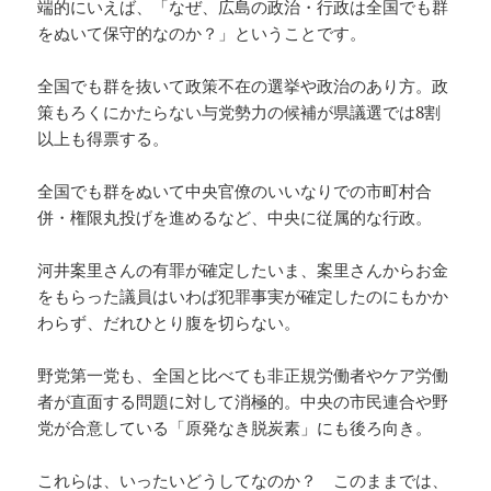
端的にいえば、「なぜ、広島の政治・行政は全国でも群
をぬいて保守的なのか？」ということです。
全国でも群を抜いて政策不在の選挙や政治のあり方。政
策もろくにかたらない与党勢力の候補が県議選では8割
以上も得票する。
全国でも群をぬいて中央官僚のいいなりでの市町村合
併・権限丸投げを進めるなど、中央に従属的な行政。
河井案里さんの有罪が確定したいま、案里さんからお金
をもらった議員はいわば犯罪事実が確定したのにもかか
わらず、だれひとり腹を切らない。
野党第一党も、全国と比べても非正規労働者やケア労働
者が直面する問題に対して消極的。中央の市民連合や野
党が合意している「原発なき脱炭素」にも後ろ向き。
これらは、いったいどうしてなのか？ このままでは、