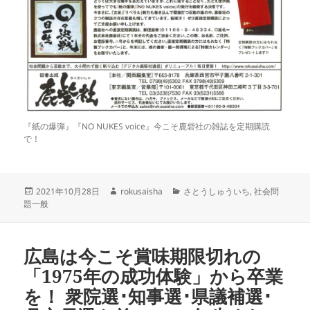
『紙の爆弾』『NO NUKES voice』今こそ鹿砦社の雑誌を定期購読
で！
投
作
カ
2021年10月28日
rokusaisha
さとうしゅういち
,
社会問
稿
成
テ
題一般
日:
者
ゴ
リ
ー
広島は今こそ賞味期限切れの
「1975年の成功体験」から卒業
を！ 衆院選･知事選･県議補選･