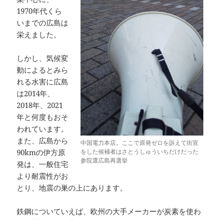
1970年代くら
いまでの広島は
栄えました。
しかし、気候変
動によるとみら
れる水害に広島
は2014年、
2018年、2021
年と何度もおそ
われています。
また、広島から
中国電力本店。ここで原発ゼロを訴えて街宣
90kmの伊方原
をした候補者はさとうしゅういちだけだった
参院選広島再選挙
発は、一般住宅
より耐震性がお
とり、地震の巣の上にあります。
鉄鋼についていえば、欧州の大手メーカーが炭素を使わ