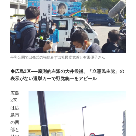
平和公園で出発式の福島みずほ社民党党首と有田優子さん
◆広島2区──原則的左派の大井候補、「立憲民主党」の
表示がない選挙カーで野党統一をアピール
広島
2区
は広
島市
の西
部と