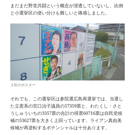
まだまだ野党共闘という概念が浸透していないし、比例
と小選挙区の使い分けも難しいと痛感しました。
３区のポスター
それでも、この選挙区は参院選広島再選挙では、当選し
た立憲系の宮口治子議員の57359票と、わたくし・さと
うしゅういちの3357票の合計の得票60716票は自民党候
補の53627票を大きく上回っています。ライアン真由美
候補が再逆転するポテンシャルは十分あります。