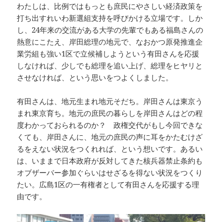
わたしは、比例ではもっとも庶民にやさしい経済政策を
打ち出すれいわ新選組支持を呼びかける立場です。しか
し、24年来の交流がある大学の先輩でもある福島さんの
熱意にこたえ、岸田総理の地元で、なおかつ原発推進企
業労組も強い1区で立候補しようという有田さんを応援
しなければ、少しでも総理を追い上げ、総理をヒヤリと
させなければ、という思いをつよくしました。
有田さんは、地元生まれ地元そだち。岸田さんは東京う
まれ東京育ち。地元の庶民の暮らしを岸田さんはどの程
度わかっておられるのか？ 政権交代がもし今回できな
くても、岸田さんに、地元の庶民の声に耳をかたむけざ
るをえない状況をつくれれば、という想いです。あるい
は、いままで日本政府が反対してきた核兵器禁止条約も
オブザーバー参加ぐらいはせざるを得ない状況をつくり
たい。広島1区の一有権者として有田さんを応援する理
由です。