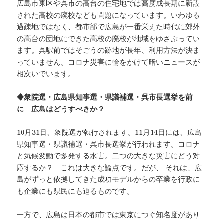
広島市東区や呉市の高台の住宅地では高度成長期に新設
された高校の廃校なども問題になっています。いわゆる
過疎地ではなく、都市部で広島が一番栄えた時代に郊外
の高台の団地にできた高校の廃校が地域をゆさぶってい
ます。呉駅前ではそごうの跡地が長年、利用方法が決ま
っていません。コロナ災害に輪をかけて暗いニュースが
相次いでいます。
◆衆院選・広島県知事選・県議補選・呉市長選挙を前
に 広島はどうすべきか？
10月31日、衆院選が執行されます。11月14日には、広島
県知事選・県議補選・呉市長選挙が行われます。コロナ
と気候変動で多発する水害。二つの大きな災害にどう対
応するか？ これは大きな論点です。だが、 それは、広
島がずっと依拠してきた成功モデルからの卒業を行政に
も企業にも県民にも迫るものです。
一方で、広島は日本の都市では東京につぐ知名度があり