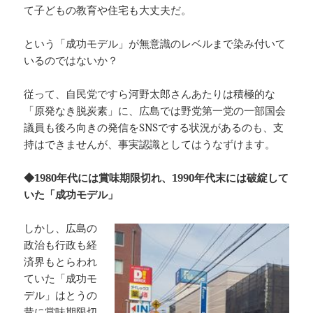
て子どもの教育や住宅も大丈夫だ。
という「成功モデル」が無意識のレベルまで染み付いて
いるのではないか？
従って、自民党ですら河野太郎さんあたりは積極的な
「原発なき脱炭素」に、広島では野党第一党の一部国会
議員も後ろ向きの発信をSNSでする状況があるのも、支
持はできませんが、事実認識としてはうなずけます。
◆1980年代には賞味期限切れ、1990年代末には破綻して
いた「成功モデル」
しかし、広島の
政治も行政も経
済界もとらわれ
ていた「成功モ
デル」はとうの
昔に賞味期限切