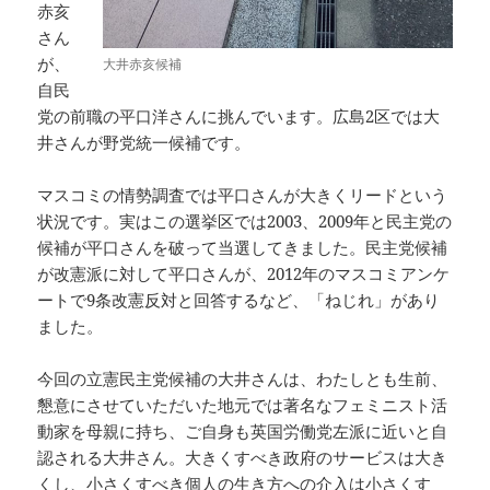
赤亥
さん
が、
大井赤亥候補
自民
党の前職の平口洋さんに挑んでいます。広島2区では大
井さんが野党統一候補です。
マスコミの情勢調査では平口さんが大きくリードという
状況です。実はこの選挙区では2003、2009年と民主党の
候補が平口さんを破って当選してきました。民主党候補
が改憲派に対して平口さんが、2012年のマスコミアンケ
ートで9条改憲反対と回答するなど、「ねじれ」があり
ました。
今回の立憲民主党候補の大井さんは、わたしとも生前、
懇意にさせていただいた地元では著名なフェミニスト活
動家を母親に持ち、ご自身も英国労働党左派に近いと自
認される大井さん。大きくすべき政府のサービスは大き
くし、小さくすべき個人の生き方への介入は小さくす