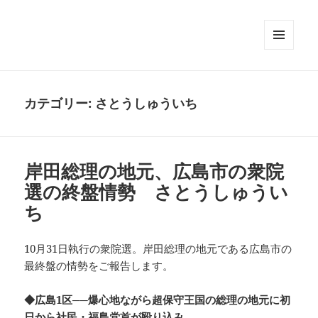
メニュ
ーとウ
ィジェ
ット
カテゴリー:
さとうしゅういち
岸田総理の地元、広島市の衆院
選の終盤情勢 さとうしゅうい
ち
10月31日執行の衆院選。岸田総理の地元である広島市の
最終盤の情勢をご報告します。
◆広島1区──爆心地ながら超保守王国の総理の地元に初
日から社民・福島党首が殴り込み