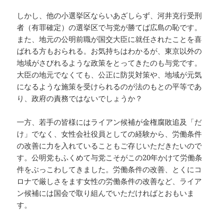
しかし、他の小選挙区ならいあざしらず、河井克行受刑
者（有罪確定）の選挙区で与党が勝てば広島の恥です。
また、地元の公明前職が国交大臣に就任されたことを喜
ばれる方もおられる。お気持ちはわかるが、東京以外の
地域がさびれるような政策をとってきたのも与党です。
大臣の地元でなくても、公正に防災対策や、地域が元気
になるような施策を受けられるのが法のもとの平等であ
り、政府の責務ではないでしょうか？
一方、若手の皆様にはライアン候補が金権腐敗追及「だ
け」でなく、女性会社役員としての経験から、労働条件
の改善に力を入れていることもご存じいただきたいので
す。公明党もふくめて与党こそがこの20年かけて労働条
件をぶっこわしてきました。労働条件の改善、とくにコ
ロナで厳しさをます女性の労働条件の改善など、ライア
ン候補には国会で取り組んでいただければとおもいま
す。