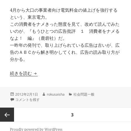
4月から大口の事業者向け電気料金の値上げを強行する
という、東京電力。
この消費者をナメきった態度を見て、改めて読んでみた
いのが、『もうひとつの広告批評 １ 消費者をナメる
なよ！ 編』（鹿砦社）だ。
一昨年の発刊で、取り上げられている広告は古いが、広
告のＡＢＣから解き明かしてくれ、広告の読み取り方が
分かる。
『もうひとつの広告批評 １ 消費者をナメるな
続きを読む
投
作
カ
2012年2月1日
rokusaisha
社会問題一般
稿
『もうひとつの広告批評 １ 消費者をナメるなよ！ 編』【ブックレビ
成
テ
コメントを残す
日:
者
ゴ
リ
投
ページ
3
ー
稿
の
前のペ
Proudly powered by WordPress