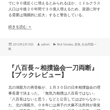
でに９０億近くに増えるとみられるほか、ミドルクラス
人口は今後２０年間で３０億人増えるため、資源に対す
る需要は飛躍的に拡大」すると警告している。
２０３０年に訪れる地球の危機
続きを読む
投
作
カ
2012年2月10日
admin
Rick Tanaka
,
原発
,
社会問題一
稿
成
テ
般
日:
者
ゴ
リ
ー
『八百長～相撲協会一刀両断』
【ブックレビュー】
北の湖親方の再登板が、１月３０日の日本相撲協会の理
事長選で決まった。「無気力相撲は八百長ではない」
「八百長はないと思う」などと公言してはばからなかっ
た、北の湖親方。０８年には弟子の大麻不法所持が発覚