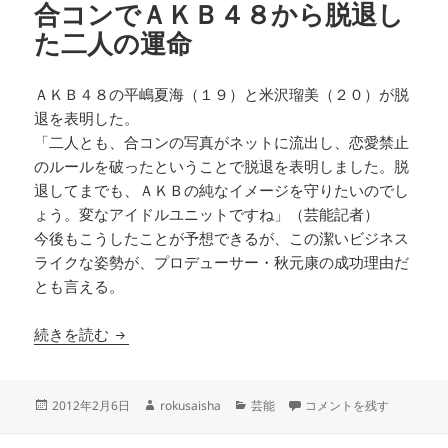
合コンでＡＫＢ４８から脱退し
た二人の運命
ＡＫＢ４８の平嶋夏海（１９）と米沢瑠美（２０）が脱
退を表明した。
「二人とも、合コンの写真がネットに流出し、恋愛禁止
のルールを破ったということで脱退を表明しました。脱
退してまでも、ＡＫＢの純なイメージを守りたいのでし
ょう。変なアイドルユニットですね」（芸能記者）
今後もこうしたことが予想できるが、この潔いビジネス
ライクな姿勢が、プロデューサー・秋元康の成功理由だ
とも言える。
合コンでＡＫＢ４８から脱退した二人の運命
続きを読む
投
作
カ
合コンでＡＫＢ４８から脱
2012年2月6日
rokusaisha
芸能
コメントを残す
稿
成
テ
日:
者
ゴ