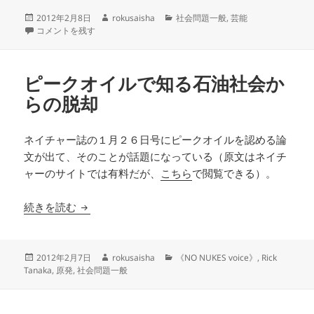
投
作
カ
2012年2月8日
rokusaisha
社会問題一般
,
芸能
稿
ピンク・レディーがパブリシティ権で敗訴 に
成
テ
コメントを残す
日:
者
ゴ
リ
ー
ピークオイルで知る石油社会か
らの脱却
ネイチャー誌の１月２６日号にピークオイルを認める論
文が出て、そのことが話題になっている（原文はネイチ
ャーのサイトでは有料だが、
こちら
で閲覧できる）。
ピークオイルで知る石油社会からの脱却
続きを読む
投
作
カ
2012年2月7日
rokusaisha
《NO NUKES voice》
,
Rick
稿
成
テ
Tanaka
,
原発
,
社会問題一般
日:
者
ゴ
リ
ー