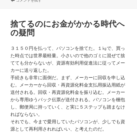
コメントを残す
日:
者
ゴ
リ
ー
捨てるのにお金がかかる時代へ
の疑問
３１５０円を払って、パソコンを捨てた。１㎏で、買っ
た時点では世界最軽量。小さいので他のゴミに混ぜて捨
てても分からないが、資源有効利用促進法に従ってメー
カーに送り返した。
手続きも非常に面倒だ。まず、メーカーに回収を申し込
む。メーカーから回収・再資源化料金支払用振込用紙が
送付される。回収・再資源化料金を振り込む。メーカー
から専用ゆうパック伝票が送付される。パソコンを梱包
し、郵便局に持っていく、と実に５ステップも踏まなけ
ればならない。
それでも、今まで愛用していたパソコンが、少しでも資
源として再利用されればいい、と考えたのだ。