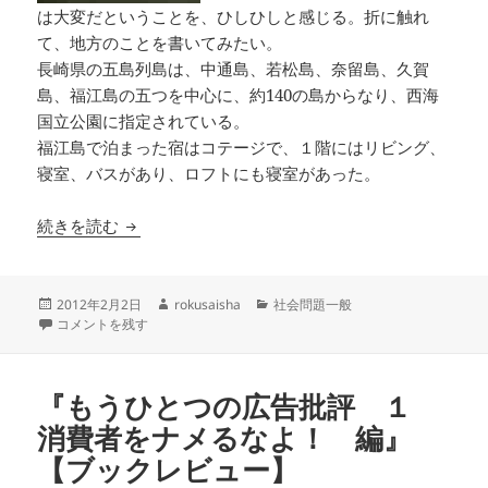
は大変だということを、ひしひしと感じる。折に触れ
て、地方のことを書いてみたい。
長崎県の五島列島は、中通島、若松島、奈留島、久賀
島、福江島の五つを中心に、約140の島からなり、西海
国立公園に指定されている。
福江島で泊まった宿はコテージで、１階にはリビング、
寝室、バスがあり、ロフトにも寝室があった。
マリア観音に出会う五島の魅力
続きを読む
投
作
カ
2012年2月2日
rokusaisha
社会問題一般
稿
マリア観音に出会う五島の魅力 に
成
テ
コメントを残す
日:
者
ゴ
リ
ー
『もうひとつの広告批評 １
消費者をナメるなよ！ 編』
【ブックレビュー】