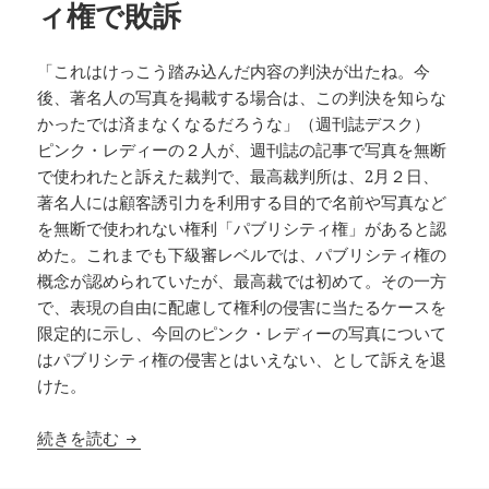
ィ権で敗訴
「これはけっこう踏み込んだ内容の判決が出たね。今
後、著名人の写真を掲載する場合は、この判決を知らな
かったでは済まなくなるだろうな」（週刊誌デスク）
ピンク・レディーの２人が、週刊誌の記事で写真を無断
で使われたと訴えた裁判で、最高裁判所は、2月２日、
著名人には顧客誘引力を利用する目的で名前や写真など
を無断で使われない権利「パブリシティ権」があると認
めた。これまでも下級審レベルでは、パブリシティ権の
概念が認められていたが、最高裁では初めて。その一方
で、表現の自由に配慮して権利の侵害に当たるケースを
限定的に示し、今回のピンク・レディーの写真について
はパブリシティ権の侵害とはいえない、として訴えを退
けた。
ピンク・レディーがパブリシティ権で敗訴
続きを読む