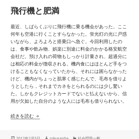
リ
飛行機と肥満
ー
最近、しばらくぶりに飛行機に乗る機会があった。ここ
何年も空港に行くことすらなかった。蛍光灯の光に戸惑
いながら、よろよろと搭乗口へ急ぐ。今回利用したの
は、食事や飲み物、娯楽に別途に料金のかかる格安航空
会社だ。預け入れの荷物もしっかり計量され、超過分に
は相応の料金が徴収される。機内食にはほとんど手をつ
けることもなくなっていたから、それには困らなかった
けど、機内がちょっと肌寒く感じたんで、毛布を借りよ
うとしたら，それまでカネをとられるのには少し驚い
た。しかもクレジットカードでないと払えないから、信
用が欠如した自分のような人には毛布も借りられない。
飛行機と肥満
続きを読む
投
作
カ
2012年2月5日
rokusaisha
社会問題一般