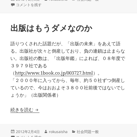
稿
飛行機と肥満 に
成
テ
コメントを残す
日:
者
ゴ
リ
ー
出版はもうダメなのか
語りつくされた話題だが、「出版の未来」をあえて語
る。出版社が次々と倒産しており、負の連鎖は止まらな
い。出版社の数は、「出版年鑑」によれば、０８年度で
３９７９社である
（
http://www.1book.co.jp/003727.html
）。
「２０００年に入ってから、毎年、約５０社ずつ倒産し
ているので、今はおおよそ３８００社前後ではないでし
ょうか」（出版関係者）
出版はもうダメなのか
続きを読む
投
作
カ
2012年2月4日
rokusaisha
社会問題一般
稿
出版はもうダメなのか に
成
テ