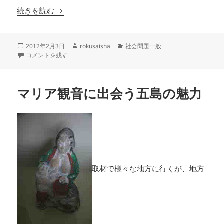
捨てるのにお金がかかる時代への疑問
続きを読む
投
作
カ
2012年2月3日
rokusaisha
社会問題一般
稿
捨てるのにお金がかかる時代への疑問 に
成
テ
コメントを残す
日:
者
ゴ
リ
ー
マリア観音に出会う五島の魅力
取材で様々な地方に行くが、地方