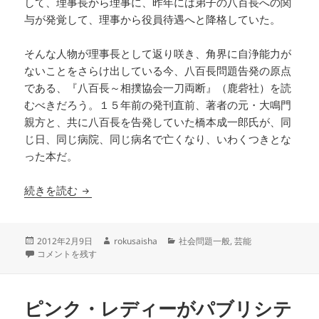
して、理事長から理事に、昨年には弟子の八百長への関
与が発覚して、理事から役員待遇へと降格していた。
そんな人物が理事長として返り咲き、角界に自浄能力が
ないことをさらけ出している今、八百長問題告発の原点
である、『八百長～相撲協会一刀両断』（鹿砦社）を読
むべきだろう。１５年前の発刊直前、著者の元・大鳴門
親方と、共に八百長を告発していた橋本成一郎氏が、同
じ日、同じ病院、同じ病名で亡くなり、いわくつきとな
った本だ。
『八百長～相撲協会一刀両断』【ブックレビュー
続きを読む
投
作
カ
2012年2月9日
rokusaisha
社会問題一般
,
芸能
稿
『八百長～相撲協会一刀両断』【ブックレビュー】 に
成
テ
コメントを残す
日:
者
ゴ
リ
ー
ピンク・レディーがパブリシテ