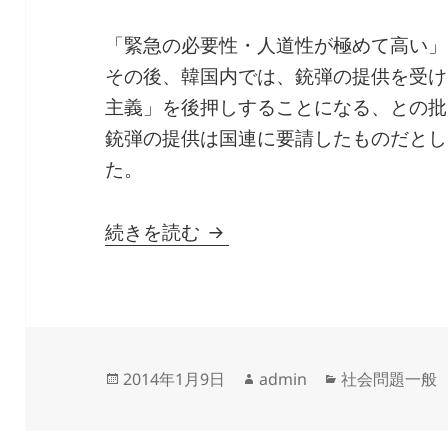
「緊急の必要性・人道性が極めて高い」
その後、韓国内では、銃弾の提供を受け
主義」を後押しすることになる、との批
銃弾の提供は国連に要請したものだとし
た。
なぜ議論されない？ 日本
続きを読む
投
作
カ
2014年1月9日
admin
社会問題一般
稿
成
テ
日:
者
ゴ