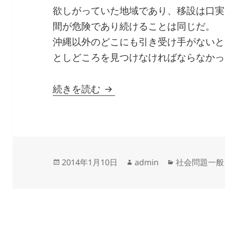
欲しがっていた地域であり、移設は口実
間が危険であり続けることは同じだ。
沖縄以外のどこにも引き受け手がないと
としどころを見つけなければならなかっ
辺野古埋め立て承認で、仲
続きを読む
投
作
カ
2014年1月10日
admin
社会問題一般
稿
成
テ
日:
者
ゴ
リ
ー