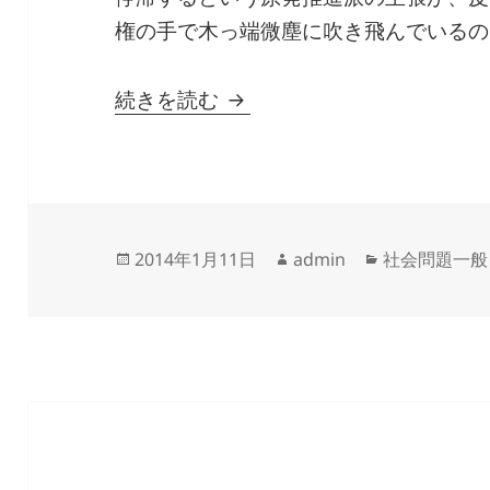
権の手で木っ端微塵に吹き飛んでいるの
どっちがご乱心？ 脱原発
続きを読む
投
作
カ
2014年1月11日
admin
社会問題一般
稿
成
テ
日:
者
ゴ
リ
ー