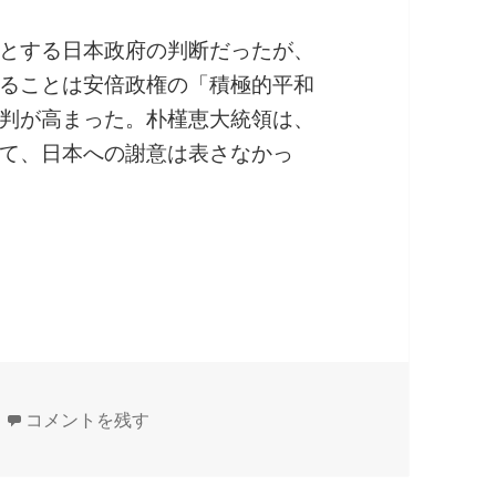
とする日本政府の判断だったが、
ることは安倍政権の「積極的平和
判が高まった。朴槿恵大統領は、
て、日本への謝意は表さなかっ
が戦争に突入しかねない南スーダン情勢
なぜ議論されない？ 日本が戦争に突入しかねない南スーダ
コメントを残す