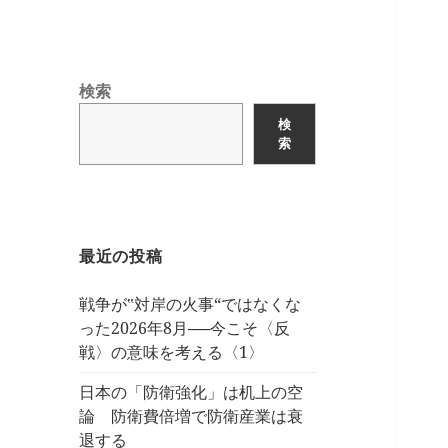
検索
検
索
最近の投稿
戦争が‟対岸の火事“ではなくな
った2026年8月──今こそ〈反
戦〉の意味を考える〈1〉
日本の「防衛強化」は机上の空
論 防衛費倍増で防衛産業は衰
退する