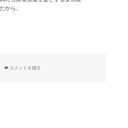
だから。
候補を「殿」と揶揄した、甘利明経済再生相
どっちがご乱心？ 脱原発候補を「殿」と揶揄した、甘利
コメントを残す