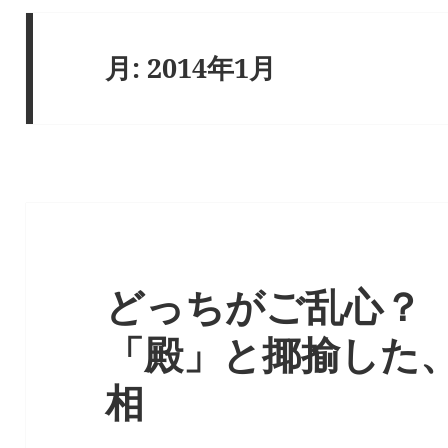
月:
2014年1月
どっちがご乱心？
「殿」と揶揄した
相