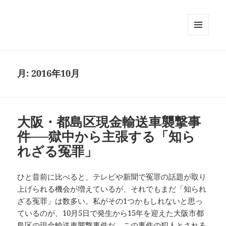
メニュ
ーとウ
ィジェ
ット
月:
2016年10月
大阪・都島区現金輸送車襲撃事
件──獄中から主張する「知ら
れざる冤罪」
ひと昔前に比べると、テレビや新聞で冤罪の話題が取り
上げられる機会が増えているが、それでもまだ「知られ
ざる冤罪」は数多い。私がその1つかもしれないと思っ
ているのが、10月5日で発生から15年を迎えた大阪市都
島区の現金輸送車襲撃事件だ。この事件の犯人とされる