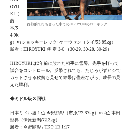
OYU
KI（
藤
好戦的で打ち合った中でのHIROYUKIのローキック
本/5
4.0k
g）vsジョッキーレック･ケーウセン（タイ/53.85kg）
勝者：HIROYUKI /判定 3-0 （30-29. 30-28. 30-29）
HIROYUKIは2年前に敗れた相手に雪辱。先手を打って
試合をコントロール。反撃されても、たじろがずヒジで
カットさせる攻勢も見せて結果は僅差ながら、成長の見
えた勝利。
◆ミドル級３回戦
日本ミドル級１位.今野顕彰（市原/72.57kg）vs2位.本田
聖典（伊原新潟/72.3kg）
勝者：今野顕彰 / TKO 1R 1:17