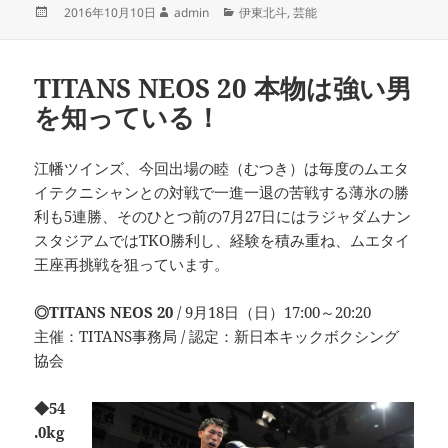
投
作
カ
2016年10月10日
admin
伊東北斗
,
芸能
稿
成
テ
日:
者
ゴ
リ
TITANS NEOS 20 本物は強い男
ー
を知っている！
江幡ツインズ、今回出場の睦（むつき）は毎度のムエタ
イテクニシャンとの対戦で一進一退の苦戦する薄氷の勝
利も5連勝、そのひとつ前の7月27日にはラジャダムナン
スタジアムではTKO勝利し、経験を積み重ね、ムエタイ
王座再挑戦を狙っています。
◎TITANS NEOS 20
/ 9月18日（日）17:00～20:20
主催：TITANS事務局 / 認定：新日本キックボクシング
協会
◆54
.0kg