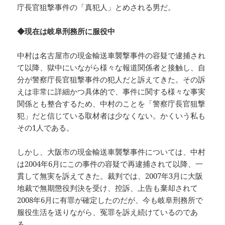
庁長官狙撃事件の「真犯人」とめされる男だ。
◆現在は岐阜刑務所に服役中
中村は名古屋市の現金輸送車襲撃事件の容疑で逮捕され
て以降、獄中にいながら様々な報道関係者と接触し、自
分が警察庁長官狙撃事件の犯人だと訴えてきた。その訴
えは非常に詳細かつ具体的で、事件に関する様々な事実
関係とも整合するため、中村のことを「警察庁長官狙撃
犯」だと信じている取材者は少なくない。かくいう私も
その1人である。
しかし、大阪市の現金輸送車襲撃事件については、中村
は2004年6月にこの事件の容疑で再逮捕されて以降、一
貫して無実を訴えてきた。裁判では、2007年3月に大阪
地裁で無期懲役判決を受け、控訴、上告も棄却されて
2008年6月に有罪が確定したのだが、今も岐阜刑務所で
服役生活を送りながら、冤罪を訴え続けているのであ
る。