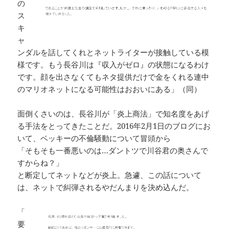
の
ス
キ
ャ
ンダルを話してくれとネットライターが接触している模
様です。もう長谷川は『収入がゼロ』の状態になるわけ
です。顔を出さなくてもネタ提供だけで金をくれる連中
のマリオネットになる可能性はおおいにある」（同）
面倒くさいのは、長谷川が「炎上商法」で知名度をあげ
る手法をとってきたことだ。2016年2月1日のブログにお
いて、ベッキーの不倫騒動について冒頭から
「そもそも一番悪いのは…ダントツで川谷君の奥さんで
すからね？」
と断定してネットなどが炎上。急遽、この話について
は、ネットで糾弾されるやだんまりを決め込んだ。
「
要