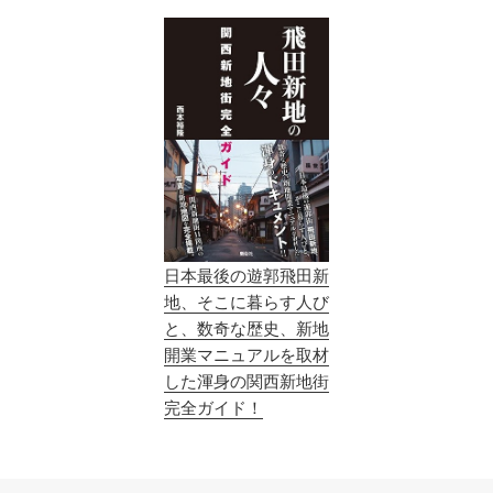
日本最後の遊郭飛田新
地、そこに暮らす人び
と、数奇な歴史、新地
開業マニュアルを取材
した渾身の関西新地街
完全ガイド！