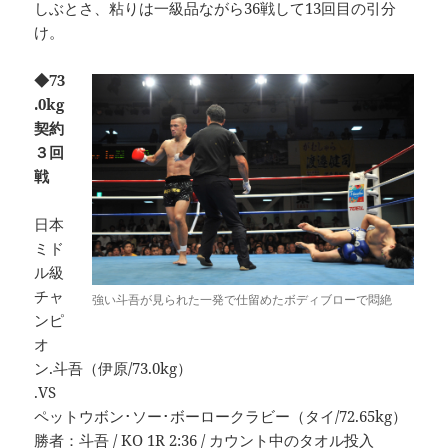
しぶとさ、粘りは一級品ながら36戦して13回目の引分
け。
◆73
.0kg
契約
３回
戦
日本
ミド
ル級
チャ
強い斗吾が見られた一発で仕留めたボディブローで悶絶
ンピ
オ
ン.斗吾（伊原/73.0kg）
.VS
ペットウボン･ソー･ボーロークラビー（タイ/72.65kg）
勝者：斗吾 / KO 1R 2:36 / カウント中のタオル投入