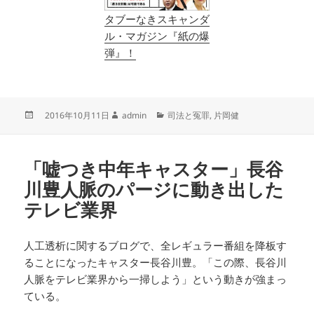
タブーなきスキャンダ
ル・マガジン『紙の爆
弾』！
投
作
カ
2016年10月11日
admin
司法と冤罪
,
片岡健
稿
成
テ
日:
者
ゴ
リ
「嘘つき中年キャスター」長谷
ー
川豊人脈のパージに動き出した
テレビ業界
人工透析に関するブログで、全レギュラー番組を降板す
ることになったキャスター長谷川豊。「この際、長谷川
人脈をテレビ業界から一掃しよう」という動きが強まっ
ている。