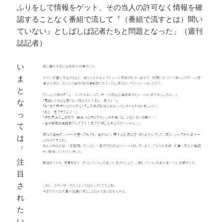
ふりをして情報をゲット、その当人の許可なく情報を確
認することなく番組で流して『（番組で流すとは）聞い
ていない』としばしば記者たちと問題となった」（週刊
誌記者）
い
ま
と
な
っ
て
は
「
注
目
さ
れ
た
い