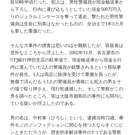
前10時半頃だった。犯人は、男性警備員が現金輸送車か
ら下ろし、行内に運び込もうとしていた現金500万円入
りのジュラルミンケースを奪って逃走。撃たれた男性警
備員は生命に別条はなかったものの、全治まで1年5カ月
も要した重傷だった。
そんな大事件の捜査は思いのほか難航したが、容疑者は
意外なところから浮上した。2002年11月、名古屋市の
UFJ銀行押切支店の駐車場で、現金輸送車から現金を行
内に運んでいた2人の警備員が銃撃されるという類似事
件が発生。1人は両足に銃弾を受けて重傷を負ったが、
無傷で済んだもう1人の警備員が勇敢にも犯人の男をそ
の場で取り押さえ、現行犯逮捕した。そして警察がこの
男を調べたところ、実は大阪市都島区の事件にも関与し
ている疑いが浮上したのである。
男の名は、中村泰（ひろし）という。逮捕当時72歳。事
件モノのノンフィクションに関心を持つ人ならすぐにピ
ンときただろうが、歴史的未解決事件の1つである警察