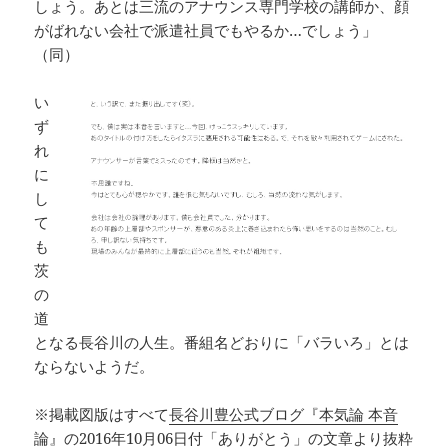
しょう。あとは三流のアナウンス専門学校の講師か、顔
がばれない会社で派遣社員でもやるか…でしょう」
（同）
い
ず
れ
に
し
て
も
茨
の
道
となる長谷川の人生。番組名どおりに「バラいろ」とは
ならないようだ。
※掲載図版はすべて
長谷川豊公式ブログ『本気論 本音
論』
の2016年10月06日付「ありがとう」の文章より抜粋