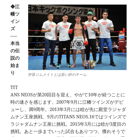
◆江
幡ツ
イン
ズ
──
本当
の伝
説の
始ま
り
伊原ジムメイトとは若い絆のチーム
TIT
ANS NEOSが第20回目を迎え、やがて10年が経つことに
時の速さを感じます。2007年9月に江幡ツインズがデビ
ューし、満9周年。2013年3月には睦が先に殿堂ラジャダ
ムナン王座挑戦、9月のTITANS NEOS.16ではツインズで
ラジャダムナン王座に挑戦。2015年3月には睦が3度目の
挑戦。あと一歩までいった試合もありつつ、獲れそうで