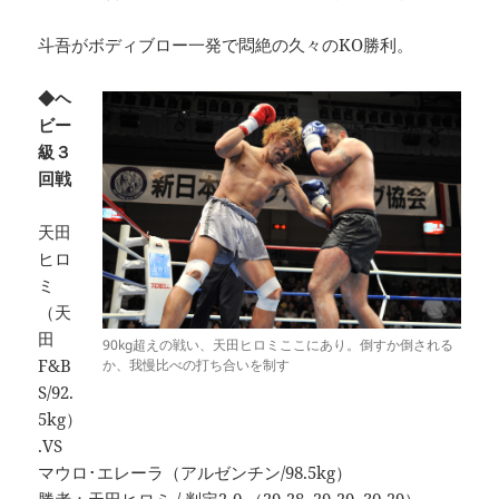
斗吾がボディブロー一発で悶絶の久々のKO勝利。
◆ヘ
ビー
級３
回戦
天田
ヒロ
ミ
（天
田
90kg超えの戦い、天田ヒロミここにあり。倒すか倒される
F&B
か、我慢比べの打ち合いを制す
S/92.
5kg）
.VS
マウロ･エレーラ（アルゼンチン/98.5kg）