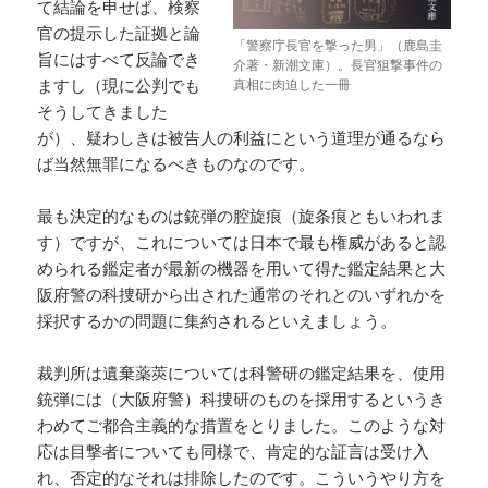
て結論を申せば、検察
官の提示した証拠と論
「警察庁長官を撃った男」（鹿島圭
旨にはすべて反論でき
介著・新潮文庫）。長官狙撃事件の
ますし（現に公判でも
真相に肉迫した一冊
そうしてきました
が）、疑わしきは被告人の利益にという道理が通るなら
ば当然無罪になるべきものなのです。
最も決定的なものは銃弾の腔旋痕（旋条痕ともいわれま
す）ですが、これについては日本で最も権威があると認
められる鑑定者が最新の機器を用いて得た鑑定結果と大
阪府警の科捜研から出された通常のそれとのいずれかを
採択するかの問題に集約されるといえましょう。
裁判所は遺棄薬莢については科警研の鑑定結果を、使用
銃弾には（大阪府警）科捜研のものを採用するというき
わめてご都合主義的な措置をとりました。このような対
応は目撃者についても同様で、肯定的な証言は受け入
れ、否定的なそれは排除したのです。こういうやり方を