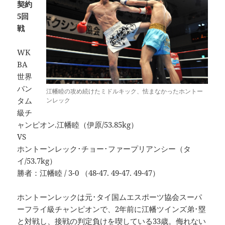
契約
5回
戦
WK
BA
世界
バン
江幡睦の攻め続けたミドルキック、怯まなかったホントー
タム
ンレック
級チ
ャンピオン.江幡睦（伊原/53.85kg）
VS
ホントーンレック･チョー･ファープリアンシー（タ
イ/53.7kg）
勝者：江幡睦 / 3-0 （48-47. 49-47. 49-47）
ホントーンレックは元･タイ国ムエスポーツ協会スーパ
ーフライ級チャンピオンで、2年前に江幡ツインズ弟･塁
と対戦し、接戦の判定負けを喫している33歳。侮れない