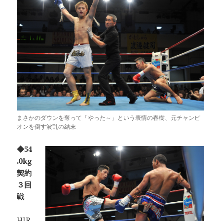
まさかのダウンを奪って「やった～」という表情の春樹、元チャンピ
オンを倒す波乱の結末
◆54
.0kg
契約
３回
戦
HIR