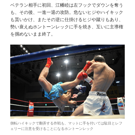
ベテラン相手に初回、江幡睦は左フックでダウンを奪う
も、その後、一進一退の攻防。危ないヒジやハイキック
も貰いかけ、またその逆に仕掛けるヒジや蹴りもあり、
勢い衰えぬホントーンレックに手を焼き、互いに主導権
を掴めないまま終了。
側転ハイキックで翻弄する作戦も、マットに手を付いては駄目とレフ
ェリーに注意を受けることになるホントーンレック