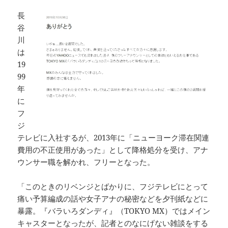
長
谷
川
は
19
99
年
に
フ
ジ
テレビに入社するが、2013年に「ニューヨーク滞在関連
費用の不正使用があった」として降格処分を受け、アナ
ウンサー職を解かれ、フリーとなった。
「このときのリベンジとばかりに、フジテレビにとって
痛い予算編成の話や女子アナの秘密などを夕刊紙などに
暴露。『バラいろダンディ』（TOKYO MX）ではメイン
キャスターとなったが、記者とのなにげない雑談をする