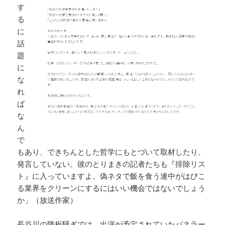
す
る
に
話
題
に
な
れ
ば
な
ん
で
もあり、できちんとした哲学にもとづいて取材したり、
発言していない。彼のとりまきの記者たちも『排除リス
ト』に入っていますよ。偽ネタで飯を食う連中がはびこ
る業界をクリーンにするにはいい機会ではないでしょう
か」（放送作家）
長谷川の降板騒ぎでは、出演が予定されていたパネラー