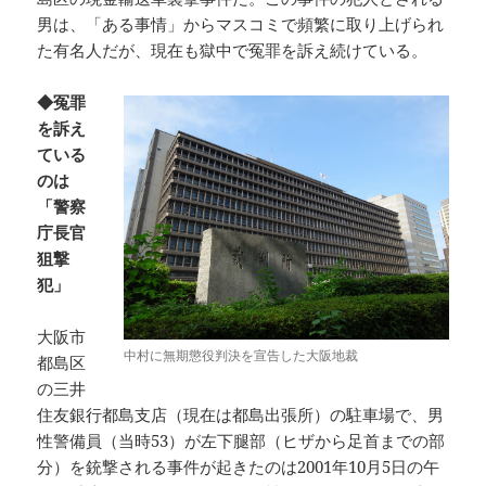
男は、「ある事情」からマスコミで頻繁に取り上げられ
た有名人だが、現在も獄中で冤罪を訴え続けている。
◆冤罪
を訴え
ている
のは
「警察
庁長官
狙撃
犯」
大阪市
中村に無期懲役判決を宣告した大阪地裁
都島区
の三井
住友銀行都島支店（現在は都島出張所）の駐車場で、男
性警備員（当時53）が左下腿部（ヒザから足首までの部
分）を銃撃される事件が起きたのは2001年10月5日の午