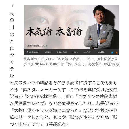
「
長
谷
川
は
と
に
か
長谷川豊公式ブログ『本気論 本音論』。以下、掲載図版は同
く
ブログ2016年10月06日付「ありがとう」の文章より抜粋転載
テ
レ
ビ局スタッフの噂話をそのまま記者に流すことでも知ら
れる〝偽ネタ〟メーカーです。この噂を真に受けた女性
記者が『SMAPが枕営業』、また『クマムシの佐藤大樹
が居酒屋でレイプ』などの情報を流したり、若手記者が
『大物俳優がドラッグ漬けになった』などの情報を夕刊
紙にリークしたりと、もはや『嘘つき少年』ならぬ『嘘
つき中年』です」（芸能記者）