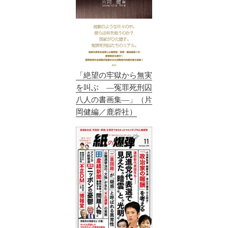
「絶望の牢獄から無実
を叫ぶ ―冤罪死刑囚
八人の書画集―」（片
岡健編／鹿砦社）