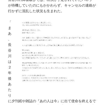
が待機していたのにもかかわらず、キャンセルの連絡が
行かずに混乱した状況も生まれた。
「
ま
あ
、
長
谷
川
は
２
年
後
あ
た
り
に夕刊紙や雑誌の『あの人は今』に出て使命を終えるで