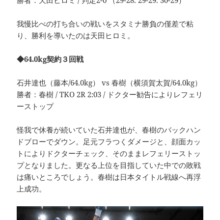
勝者：天田ヒロミ / 判定2-0 （29-28. 29-29. 30-29）
我慢比べの打ち合いの戦いをスタミナ勝負の僅差で粘
り、勝利を導いたのは天田ヒロミ。
◆64.0kg契約３回戦
石井達也（藤本/64.0kg） vs 春樹（横須賀太賀/64.0kg）
勝者：春樹 / TKO 2R 2:03 / ドクター勧告によりレフェリ
ーストップ
怪我で休養が続いていた石井達也が、春樹のバックハン
ドブローでダウン。足元フラつくダメージと、顔面カッ
トによりドクターチェック、そのままレフェリーストッ
プとなりました。更なる上位を目指していた中での敗戦
は痛いところでしょう。春樹は日本タイトル戦線へ再浮
上成功。