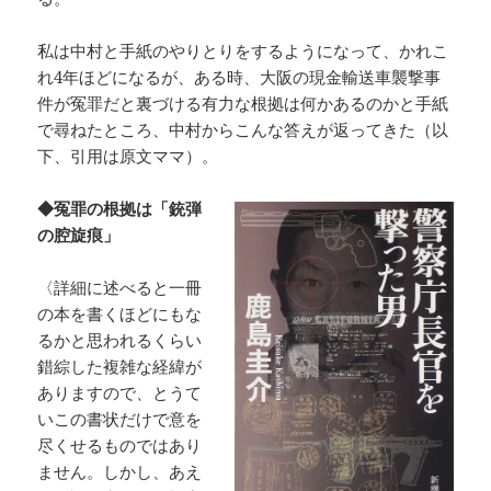
私は中村と手紙のやりとりをするようになって、かれこ
れ4年ほどになるが、ある時、大阪の現金輸送車襲撃事
件が冤罪だと裏づける有力な根拠は何かあるのかと手紙
で尋ねたところ、中村からこんな答えが返ってきた（以
下、引用は原文ママ）。
◆冤罪の根拠は「銃弾
の腔旋痕」
〈詳細に述べると一冊
の本を書くほどにもな
るかと思われるくらい
錯綜した複雑な経緯が
ありますので、とうて
いこの書状だけで意を
尽くせるものではあり
ません。しかし、あえ