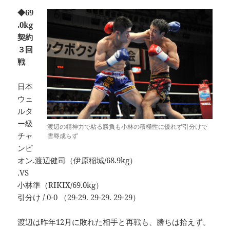
◆69
.0kg
契約
３回
戦
日本
ウェ
ルタ
ー級
渡辺の精神力で粘る勝負も小林の積極性に優れず引分けで
チャ
雪辱成らず
ンピ
オン.渡辺健司（伊原稲城/68.9kg）
.VS
小林準（RIKIX/69.0kg）
引分け / 0-0 （29-29. 29-29. 29-29）
渡辺は昨年12月に敗れた相手と再戦も、勝ちは拾えず。