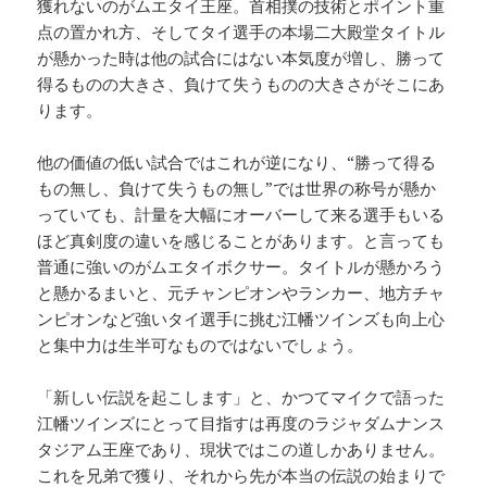
獲れないのがムエタイ王座。首相撲の技術とポイント重
点の置かれ方、そしてタイ選手の本場二大殿堂タイトル
が懸かった時は他の試合にはない本気度が増し、勝って
得るものの大きさ、負けて失うものの大きさがそこにあ
ります。
他の価値の低い試合ではこれが逆になり、“勝って得る
もの無し、負けて失うもの無し”では世界の称号が懸か
っていても、計量を大幅にオーバーして来る選手もいる
ほど真剣度の違いを感じることがあります。と言っても
普通に強いのがムエタイボクサー。タイトルが懸かろう
と懸かるまいと、元チャンピオンやランカー、地方チャ
ンピオンなど強いタイ選手に挑む江幡ツインズも向上心
と集中力は生半可なものではないでしょう。
「新しい伝説を起こします」と、かつてマイクで語った
江幡ツインズにとって目指すは再度のラジャダムナンス
タジアム王座であり、現状ではこの道しかありません。
これを兄弟で獲り、それから先が本当の伝説の始まりで