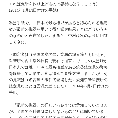
すれば冤罪を作り上げるのは容易になりましょう〉
(2014年1月14日付けの手紙)
私は手紙で、「日本で最も権威があると認められる鑑定
者が最新の機器を用いて得た鑑定結果」とはどういうも
のなのかと再質問した。すると、中村は次のように回答
してきた。
〈鑑定者は（全国警察の鑑定業務の総元締ともいえる）
科警研の内山常雄技官（現在は退官）で、この人は確か
日本人では唯一USAで最も権威がある銃器鑑定員の資格
を取得しています。私は法廷で直接対決しましたが、そ
の見識は（名古屋の事件で登場した）愛知県警科捜研の
鑑定員などとは雲泥の差でした〉（2014年3月2日付けの
手紙）
〈「最新の機器」の詳しい内容までは承知していません
が、全国でも科警研にしかないものだとは聞いていま
す。だからこそ府警の鑑定結果がかなり大ざっぱなのに