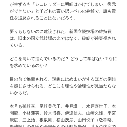
が生ずるも「シュレッダーに明細はかけてしまい、復元
ができない」と子どもの言い訳レベルの弁解で、誰も責
任を追及されることはないだろう。
要りもしないのに建設された、新国立競技場の維持費
は、旧来の国立競技場の比ではなく、破綻が確実視され
ている。
どこを向いて進んでいるのだ？ どうして学ばない？なに
を求めているのか？
目の前で展開される、現象にはめまいがするほどの倒錯
を感じさせられる。どこにも理性や論理性が見当たらな
いからだ。
本号も孫崎享、尾崎美代子、井戸謙一、水戸喜世子、本
間龍、小林蓮実、鈴木博喜、伊達信夫、山崎久隆、平宮
康広、三上治、板坂剛、横山茂彦、山田悦子（敬称略、
掲載順）の各氏や全国からの活動報告が、以下の内容で