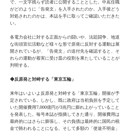
で、一文字残らず読者に公開することとした。中嶌住職
がどのように「告発文」を入手されたのか。入手後どう
対処されたのかは、本誌を手に取ってご確認いただきた
い。
各電力会社に対する正面からの闘いや、法廷闘争、地道
な街頭宣伝活動など様々な形で原発に反対する運動は展
開されているが、「告発文」の送付先を確認すると、そ
れらの運動が着実に受け皿の役割を果たしていることが
判明する。
◆反原発と対峙する「東京五輪」
来年はいよいよ反原発と対峙する「東京五輪」開催が予
定されている。しかし、既に政府は当初負担を予定して
いた開催費用7,000億円が3兆円に膨れ上がっていること
を発表した。毎号本誌が指摘してきた通り、開催費用は
最終的にはさらに膨張し、その負債は最終的に国民の税
金で賄われることになる。そして多額の「使途不明金」