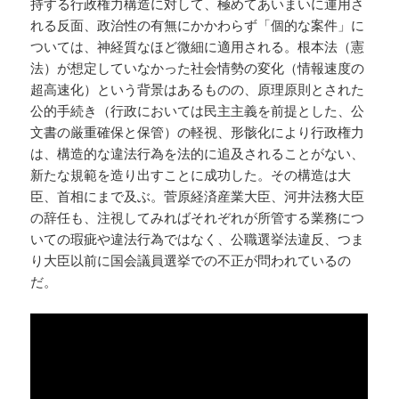
持する行政権力構造に対して、極めてあいまいに運用さ
れる反面、政治性の有無にかかわらず「個的な案件」に
ついては、神経質なほど微細に適用される。根本法（憲
法）が想定していなかった社会情勢の変化（情報速度の
超高速化）という背景はあるものの、原理原則とされた
公的手続き（行政においては民主主義を前提とした、公
文書の厳重確保と保管）の軽視、形骸化により行政権力
は、構造的な違法行為を法的に追及されることがない、
新たな規範を造り出すことに成功した。その構造は大
臣、首相にまで及ぶ。菅原経済産業大臣、河井法務大臣
の辞任も、注視してみればそれぞれが所管する業務につ
いての瑕疵や違法行為ではなく、公職選挙法違反、つま
り大臣以前に国会議員選挙での不正が問われているの
だ。