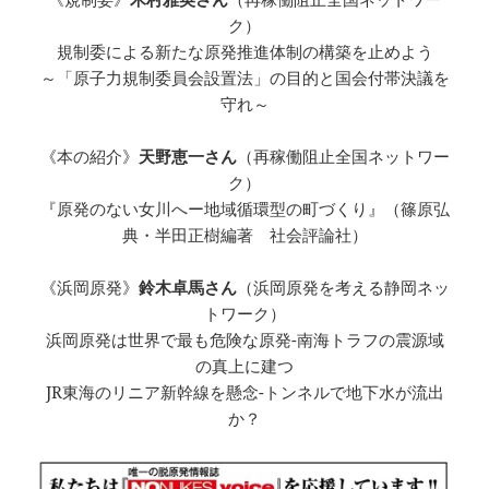
ク）
規制委による新たな原発推進体制の構築を止めよう
～「原子力規制委員会設置法」の目的と国会付帯決議を
守れ～
《本の紹介》
天野恵一さん
（再稼働阻止全国ネットワー
ク）
『原発のない女川へー地域循環型の町づくり』（篠原弘
典・半田正樹編著 社会評論社）
《浜岡原発》
鈴木卓馬さん
（浜岡原発を考える静岡ネッ
トワーク）
浜岡原発は世界で最も危険な原発-南海トラフの震源域
の真上に建つ
JR東海のリニア新幹線を懸念-トンネルで地下水が流出
か？