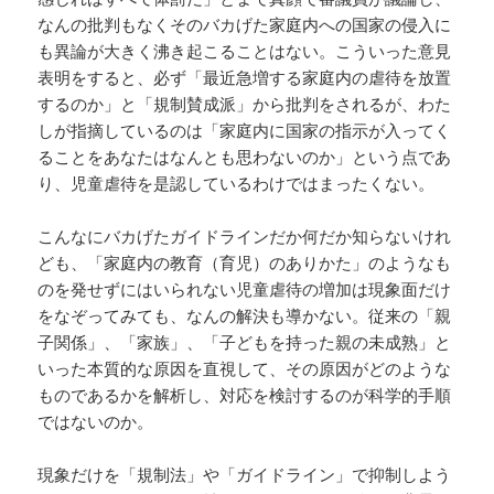
なんの批判もなくそのバカげた家庭内への国家の侵入に
も異論が大きく沸き起こることはない。こういった意見
表明をすると、必ず「最近急増する家庭内の虐待を放置
するのか」と「規制賛成派」から批判をされるが、わた
しが指摘しているのは「家庭内に国家の指示が入ってく
ることをあなたはなんとも思わないのか」という点であ
り、児童虐待を是認しているわけではまったくない。
こんなにバカげたガイドラインだか何だか知らないけれ
ども、「家庭内の教育（育児）のありかた」のようなも
のを発せずにはいられない児童虐待の増加は現象面だけ
をなぞってみても、なんの解決も導かない。従来の「親
子関係」、「家族」、「子どもを持った親の未成熟」と
いった本質的な原因を直視して、その原因がどのような
ものであるかを解析し、対応を検討するのが科学的手順
ではないのか。
現象だけを「規制法」や「ガイドライン」で抑制しよう