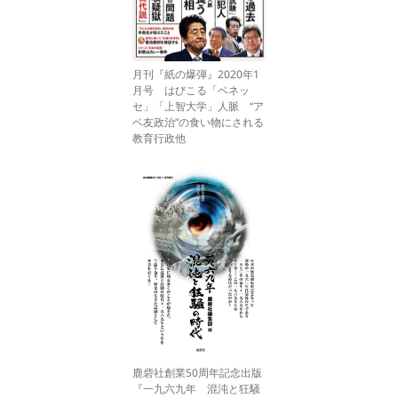
月刊『紙の爆弾』2020年1
月号 はびこる「ベネッ
セ」「上智大学」人脈 “ア
ベ友政治”の食い物にされる
教育行政他
鹿砦社創業50周年記念出版
『一九六九年 混沌と狂騒