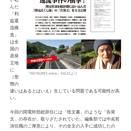
んだ
「利
益還
流構
造」
は全
国の
原発
立地
に
『NO NUKES voice』Vol.22より
（形
態の
違いはあるとはいえ）生じている問題である可能性が高
い。
今回の関電幹部総辞任には「怪文書」のような「告発
文」の存在が、取りざたされていた。編集部では中嶌哲
演住職のご厚意により、その全文の入手に成功したの