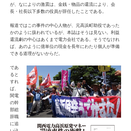
が、なによりの激震は、金銭・物品の還流により、会
長・社長以下多数の役員が辞任したことである。
報道ではこの事件の中心人物が、元高浜町助役であった
かのように扱われているが、本誌はそうは見ない。利益
還流劇の中心はあくまで電力会社である。そうでなけれ
ば、あのように億単位の現金を長年にわたり個人が準備
できる道理がないからだ。
であ
ると
すれ
ば、
関電
の幹
部総
辞職
に追
い込