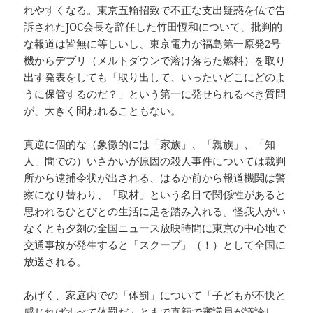
れやすくなる。東京五輪招致で不正な支出疑惑を仏で告
訴されたJOC会長を辞任した竹田恆和について、批判的
な報道は皆無に等しいし、東京電力が福島第一原発2号
機からデブリ（メルトダウンで溶け落ちた燃料）を取り
出す発表をしても「取り出して、いったいどこにどのよ
うに保管するのだ？」という第一に発せられるべき質問
が、大きく問われることもない。
真逆に個的な（象徴的には「家族」、「親族」、「知
人」間での）いさかいが原因の殺人事件については裁判
所から逮捕令状が出される、はるか前から報道機関は警
察になり替わり、「取材」という名目で関係性があると
思われるひとびとの生活に足を踏み入れる。怪我人がい
なくとも夕刻の全国ニュース放映時間に東京の中心地で
交通事故が発生すると「スクープ」（！）として全国に
放送される。
あげく、家庭内での「体罰」について「子どもが不快と
感じればすべて体罰だ」とまで真顔で審議員が議論し、