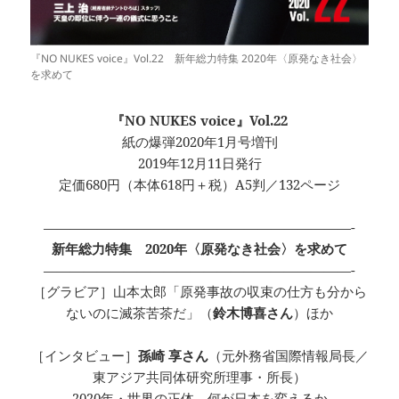
『NO NUKES voice』Vol.22 新年総力特集 2020年〈原発なき社会〉
を求めて
『NO NUKES voice』Vol.22
紙の爆弾2020年1月号増刊
2019年12月11日発行
定価680円（本体618円＋税）A5判／132ページ
———————————————————————-
新年総力特集 2020年〈原発なき社会〉を求めて
———————————————————————-
［グラビア］山本太郎「原発事故の収束の仕方も分から
ないのに滅茶苦茶だ」（
鈴木博喜さん
）ほか
［インタビュー］
孫崎 享さん
（元外務省国際情報局長／
東アジア共同体研究所理事・所長）
2020年・世界の正体 何が日本を変えるか