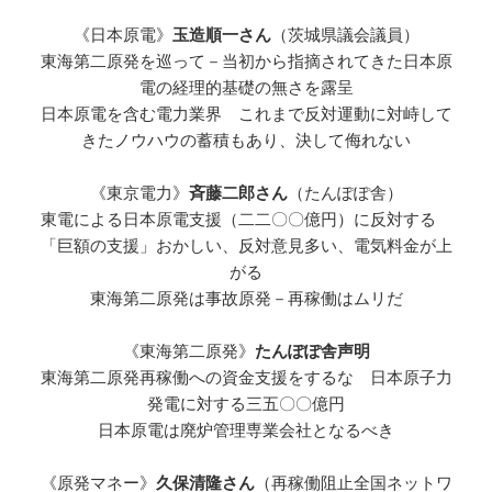
《日本原電》
玉造順一さん
（茨城県議会議員）
東海第二原発を巡って－当初から指摘されてきた日本原
電の経理的基礎の無さを露呈
日本原電を含む電力業界 これまで反対運動に対峙して
きたノウハウの蓄積もあり、決して侮れない
《東京電力》
斉藤二郎さん
（たんぽぽ舎）
東電による日本原電支援（二二〇〇億円）に反対する
「巨額の支援」おかしい、反対意見多い、電気料金が上
がる
東海第二原発は事故原発－再稼働はムリだ
《東海第二原発》
たんぽぽ舎声明
東海第二原発再稼働への資金支援をするな 日本原子力
発電に対する三五〇〇億円
日本原電は廃炉管理専業会社となるべき
《原発マネー》
久保清隆さん
（再稼働阻止全国ネットワ