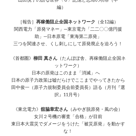
編）
［報告］
再稼働阻止全国ネットワーク
（全12編）
関西電力「原発マネー」─東京電力「二二〇〇億円援
助」─日本原電「東海第二原発」
三つを関連させ、くし刺しにして原発廃止を迫ろう！
《首都圏》
柳田 真さん
（たんぽぽ舎、再稼働阻止全国ネ
ットワーク）
日本の原発はこのまま「消滅」へ
日本の原子力政策は嘘だらけでここまでやってきたから
田中俊一（原子力規制委員会前委員長）語る（月刊『選
択』11月号）
《東北電力》
舘脇章宏さん
（みやぎ脱原発・風の会）
女川２号機の審査「合格」が目前
東日本大震災でダメージをうけた「被災原発」を動かす
な！