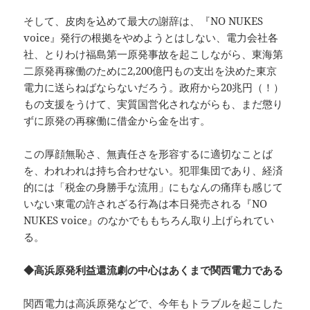
そして、皮肉を込めて最大の謝辞は、『NO NUKES
voice』発行の根拠をやめようとはしない、電力会社各
社、とりわけ福島第一原発事故を起こしながら、東海第
二原発再稼働のために2,200億円もの支出を決めた東京
電力に送らねばならないだろう。政府から20兆円（！）
もの支援をうけて、実質国営化されながらも、まだ懲り
ずに原発の再稼働に借金から金を出す。
この厚顔無恥さ、無責任さを形容するに適切なことば
を、われわれは持ち合わせない。犯罪集団であり、経済
的には「税金の身勝手な流用」にもなんの痛痒も感じて
いない東電の許されざる行為は本日発売される『NO
NUKES voice』のなかでももちろん取り上げられてい
る。
◆高浜原発利益還流劇の中心はあくまで関西電力である
関西電力は高浜原発などで、今年もトラブルを起こした