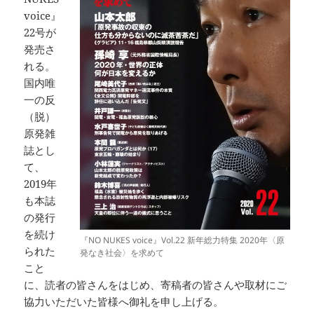
voice』
22号が
発売さ
れる。
国内唯
一の反
（脱）
原発雑
誌とし
て、
2019年
も本誌
の発行
を続け
『NO NUKES voice』Vol.22 新年総力特集 2020年〈原
られた
発なき社会〉を求めて
こと
に、読者の皆さんをはじめ、寄稿者の皆さんや取材にご
協力いただいた皆様へ御礼を申し上げる。