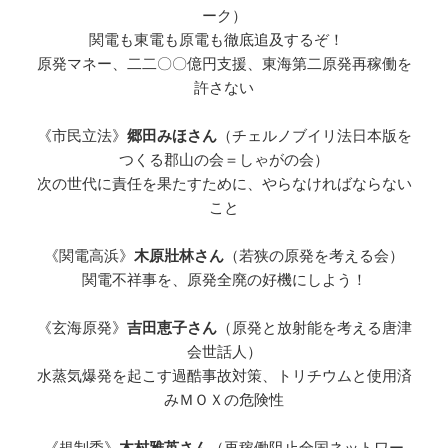
ーク）
関電も東電も原電も徹底追及するぞ！
原発マネー、二二〇〇億円支援、東海第二原発再稼働を
許さない
《市民立法》
郷田みほさん
（チェルノブイリ法日本版を
つくる郡山の会＝しゃがの会）
次の世代に責任を果たすために、やらなければならない
こと
《関電高浜》
木原壯林さん
（若狭の原発を考える会）
関電不祥事を、原発全廃の好機にしよう！
《玄海原発》
吉田恵子さん
（原発と放射能を考える唐津
会世話人）
水蒸気爆発を起こす過酷事故対策、トリチウムと使用済
みＭＯＸの危険性
《規制委》
木村雅英さん
（再稼働阻止全国ネットワー