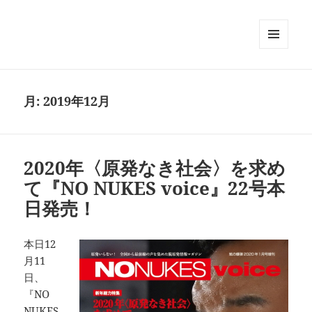
メニュ
ーとウ
ィジェ
ット
月:
2019年12月
2020年〈原発なき社会〉を求め
て『NO NUKES voice』22号本
日発売！
本日12
月11
日、
『NO
NUKES