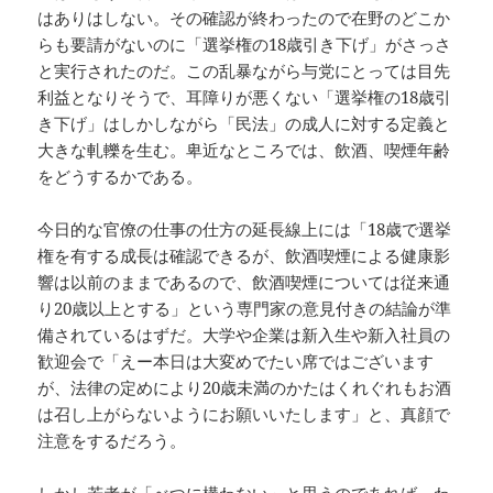
はありはしない。その確認が終わったので在野のどこか
らも要請がないのに「選挙権の18歳引き下げ」がさっさ
と実行されたのだ。この乱暴ながら与党にとっては目先
利益となりそうで、耳障りが悪くない「選挙権の18歳引
き下げ」はしかしながら「民法」の成人に対する定義と
大きな軋轢を生む。卑近なところでは、飲酒、喫煙年齢
をどうするかである。
今日的な官僚の仕事の仕方の延長線上には「18歳で選挙
権を有する成長は確認できるが、飲酒喫煙による健康影
響は以前のままであるので、飲酒喫煙については従来通
り20歳以上とする」という専門家の意見付きの結論が準
備されているはずだ。大学や企業は新入生や新入社員の
歓迎会で「えー本日は大変めでたい席ではございます
が、法律の定めにより20歳未満のかたはくれぐれもお酒
は召し上がらないようにお願いいたします」と、真顔で
注意をするだろう。
しかし若者が「べつに構わない」と思うのであれば、わ