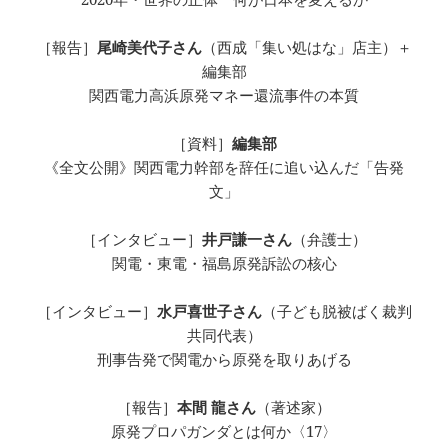
［報告］
尾崎美代子さん
（西成「集い処はな」店主）＋
編集部
関西電力高浜原発マネー還流事件の本質
［資料］
編集部
《全文公開》関西電力幹部を辞任に追い込んだ「告発
文」
［インタビュー］
井戸謙一さん
（弁護士）
関電・東電・福島原発訴訟の核心
［インタビュー］
水戸喜世子さん
（子ども脱被ばく裁判
共同代表）
刑事告発で関電から原発を取りあげる
［報告］
本間 龍さん
（著述家）
原発プロパガンダとは何か〈17〉