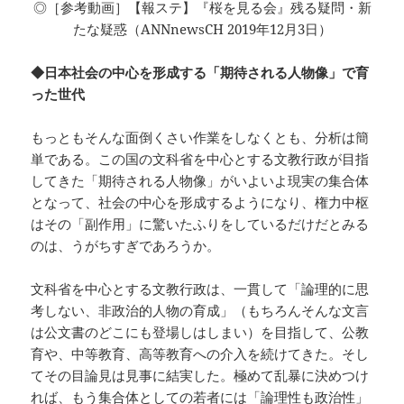
◎［参考動画］【報ステ】『桜を見る会』残る疑問・新
たな疑惑（ANNnewsCH 2019年12月3日）
◆日本社会の中心を形成する「期待される人物像」で育
った世代
もっともそんな面倒くさい作業をしなくとも、分析は簡
単である。この国の文科省を中心とする文教行政が目指
してきた「期待される人物像」がいよいよ現実の集合体
となって、社会の中心を形成するようになり、権力中枢
はその「副作用」に驚いたふりをしているだけだとみる
のは、うがちすぎであろうか。
文科省を中心とする文教行政は、一貫して「論理的に思
考しない、非政治的人物の育成」（もちろんそんな文言
は公文書のどこにも登場しはしまい）を目指して、公教
育や、中等教育、高等教育への介入を続けてきた。そし
てその目論見は見事に結実した。極めて乱暴に決めつけ
れば、もう集合体としての若者には「論理性も政治性」