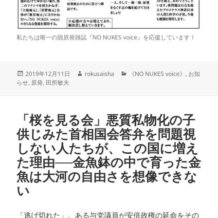
私たちは唯一の脱原発雑誌『NO NUKES voice』を応援しています！
投
作
カ
2019年12月11日
rokusaisha
《NO NUKES voice》
,
お知
稿
成
テ
らせ
,
原発
,
田所敏夫
日:
者
ゴ
リ
ー
「桜を見る会」悪質私物化の子
供じみた首相国会答弁を問題視
しない人たちが、この国に増え
た理由──金魚鉢の中で育った金
魚は大河の自由さを想像できな
い
「逃げ切れた」。ある与党議員が安倍政権の延命をその