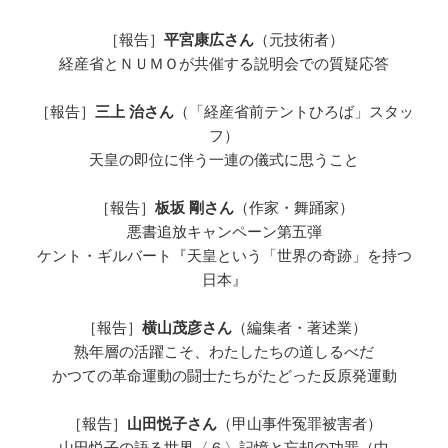
［報告］
平宮康広さん
（元技術者）
経産省とＮＵＭＯが共催する説明会での質疑応答
［報告］
三上 治さん
（「経産省前テントひろば」スタッ
フ）
天皇の即位に伴う一連の儀式に思うこと
［報告］
板坂 剛さん
（作家・舞踊家）
悪書追放キャンペーン第五弾
ケント・ギルバート『天皇という「世界の奇跡」を持つ
日本』
［報告］
横山茂彦さん
（編集者・著述業）
熟年層の活躍こそ、わたしたちの道しるべだ
かつての革命運動の闘士たちがたどった反原発運動
［報告］
山田悦子さん
（甲山事件冤罪被害者）
山田悦子の語る世界〈６〉記憶と忘却の功罪（中