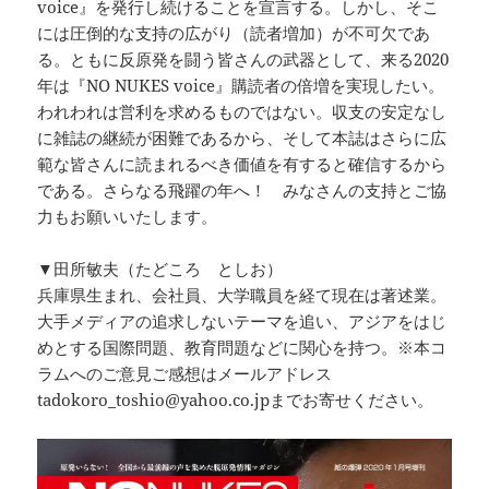
voice』を発行し続けることを宣言する。しかし、そこ
には圧倒的な支持の広がり（読者増加）が不可欠であ
る。ともに反原発を闘う皆さんの武器として、来る2020
年は『NO NUKES voice』購読者の倍増を実現したい。
われわれは営利を求めるものではない。収支の安定なし
に雑誌の継続が困難であるから、そして本誌はさらに広
範な皆さんに読まれるべき価値を有すると確信するから
である。さらなる飛躍の年へ！ みなさんの支持とご協
力もお願いいたします。
▼田所敏夫（たどころ としお）
兵庫県生まれ、会社員、大学職員を経て現在は著述業。
大手メディアの追求しないテーマを追い、アジアをはじ
めとする国際問題、教育問題などに関心を持つ。※本コ
ラムへのご意見ご感想はメールアドレス
tadokoro_toshio@yahoo.co.jpまでお寄せください。