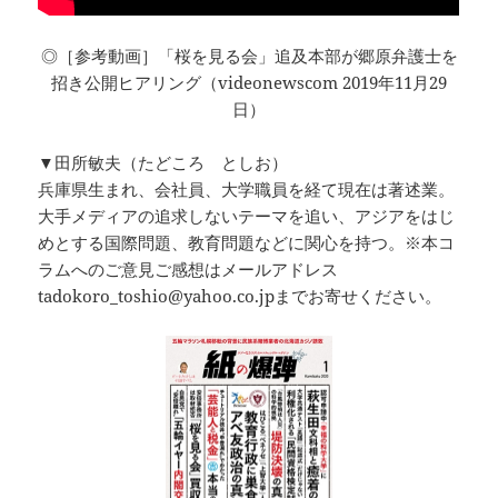
◎［参考動画］「桜を見る会」追及本部が郷原弁護士を
招き公開ヒアリング（videonewscom 2019年11月29
日）
▼田所敏夫（たどころ としお）
兵庫県生まれ、会社員、大学職員を経て現在は著述業。
大手メディアの追求しないテーマを追い、アジアをはじ
めとする国際問題、教育問題などに関心を持つ。※本コ
ラムへのご意見ご感想はメールアドレス
tadokoro_toshio@yahoo.co.jpまでお寄せください。