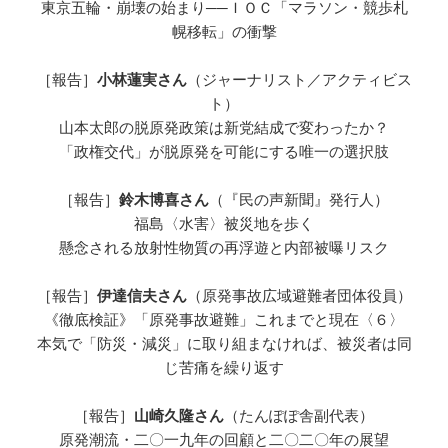
東京五輪・崩壊の始まり──ＩＯＣ「マラソン・競歩札
幌移転」の衝撃
［報告］
小林蓮実さん
（ジャーナリスト／アクティビス
ト）
山本太郎の脱原発政策は新党結成で変わったか？
「政権交代」が脱原発を可能にする唯一の選択肢
［報告］
鈴木博喜さん
（『民の声新聞』発行人）
福島〈水害〉被災地を歩く
懸念される放射性物質の再浮遊と内部被曝リスク
［報告］
伊達信夫さん
（原発事故広域避難者団体役員）
《徹底検証》「原発事故避難」これまでと現在〈６〉
本気で「防災・減災」に取り組まなければ、被災者は同
じ苦痛を繰り返す
［報告］
山崎久隆さん
（たんぽぽ舎副代表）
原発潮流・二〇一九年の回顧と二〇二〇年の展望