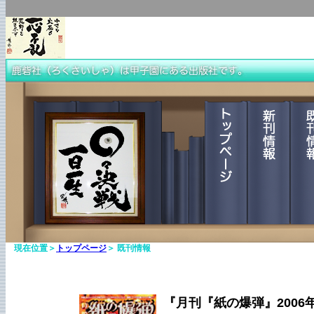
現在位置＞
トップページ
＞ 既刊情報
『月刊『紙の爆弾』2006