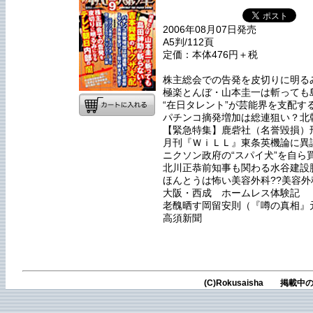
2006年08月07日発売
A5判/112頁
定価：本体476円＋税
株主総会での告発を皮切りに明る
極楽とんぼ・山本圭一は斬っても
“在日タレント”が芸能界を支配する
パチンコ摘発増加は総連狙い？北
【緊急特集】鹿砦社（名誉毀損）刑
月刊『ＷｉＬＬ』東条英機論に異
ニクソン政府の“スパイ犬”を自
北川正恭前知事も関わる水谷建設
ほんとうは怖い美容外科??美容
大阪・西成 ホームレス体験記
老醜晒す岡留安則（『噂の真相』
高須新聞
(C)Rokusaisha 