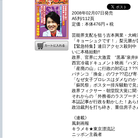
2008年02月07日発売
A5判/112頁
定価：本体476円＋税
芸能界支配を狙う吉本興業・大崎
「キョーシュクです！」梨元勝が
【緊急特集】連日アクセス殺到中
いに本格始動!!
政界、官界に大激震 “黒幕”泉井
西宮冷蔵ドキュメント映画『ハダ
「産廃の山」に行政の対応は？?
パチンコ「換金」のワナ??忍び寄
「なぜ女子プロレスはダメなのか
「蘇民祭」ポスター排斥騒動で見
政界フィクサー・朝堂院大覚に聞
それからの「外務省のラスプーチ
本誌記事が行政を動かした！あら
政治裁判を打ち砕き、重信房子さ
《連載》
風刺画報
キラメキ★東京漂流記
ニッポン主義者