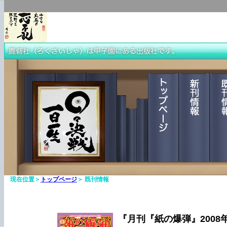
現在位置＞
トップページ
＞ 既刊情報
『月刊『紙の爆弾』2008