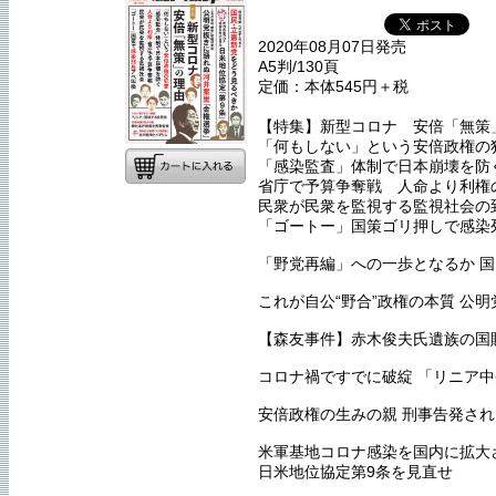
2020年08月07日発売
A5判/130頁
定価：本体545円＋税
【特集】新型コロナ 安倍「無策
「何もしない」という安倍政権の
「感染監査」体制で日本崩壊を防
省庁で予算争奪戦 人命より利権
民衆が民衆を監視する監視社会の
「ゴートー」国策ゴリ押しで感染
「野党再編」への一歩となるか 
これが自公“野合”政権の本質 公
【森友事件】赤木俊夫氏遺族の国
コロナ禍ですでに破綻 「リニア
安倍政権の生みの親 刑事告発さ
米軍基地コロナ感染を国内に拡大
日米地位協定第9条を見直せ