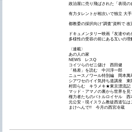
政治屋に売り飛ばされた「表現の
有力タレントが相次いで独立 大
都教委の採択向け“調査”資料で 
ドキュメンタリー映画『友達やめ
多様性の受容の前にある互いの理
〈連載〉
あの人の家
NEWS レスQ
コイツらのゼニ儲け 西田健
「格差」を読む 中川淳一郎
ニュースノワール特別編 岡本萬
シアワセのイイ気持ち道講座 東
村田らむ キラメキ★東京漂流記
マッド・アマノの裏から世界を見
権力者たちのバトルロイヤル 西
元公安・現イスラム教徒西道弘は
まけへんで!! 今月の西宮冷蔵