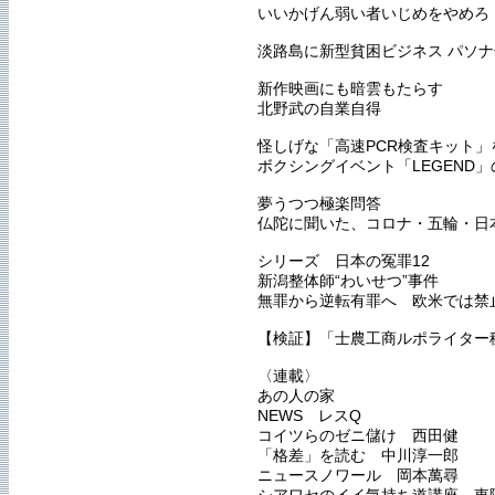
いいかげん弱い者いじめをやめろ
淡路島に新型貧困ビジネス パソ
新作映画にも暗雲もたらす
北野武の自業自得
怪しげな「高速PCR検査キット」
ボクシングイベント「LEGEND
夢うつつ極楽問答
仏陀に聞いた、コロナ・五輪・日
シリーズ 日本の冤罪12
新潟整体師“わいせつ”事件
無罪から逆転有罪へ 欧米では禁
【検証】「士農工商ルポライター
〈連載〉
あの人の家
NEWS レスQ
コイツらのゼニ儲け 西田健
「格差」を読む 中川淳一郎
ニュースノワール 岡本萬尋