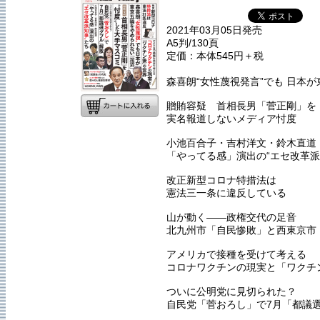
2021年03月05日発売
A5判/130頁
定価：本体545円＋税
森喜朗“女性蔑視発言”でも 日本
贈賄容疑 首相長男「菅正剛」を
実名報道しないメディア忖度
小池百合子・吉村洋文・鈴木直道
「やってる感」演出の“エセ改革派
改正新型コロナ特措法は
憲法三一条に違反している
山が動く――政権交代の足音
北九州市「自民惨敗」と西東京市
アメリカで接種を受けて考える
コロナワクチンの現実と「ワクチ
ついに公明党に見切られた？
自民党「菅おろし」で7月「都議