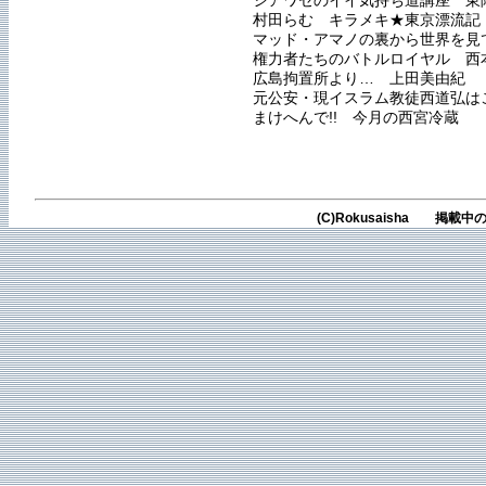
シアワセのイイ気持ち道講座 東
村田らむ キラメキ★東京漂流記
マッド・アマノの裏から世界を見
権力者たちのバトルロイヤル 西
広島拘置所より… 上田美由紀
元公安・現イスラム教徒西道弘は
まけへんで!! 今月の西宮冷蔵
(C)Rokusaisha 