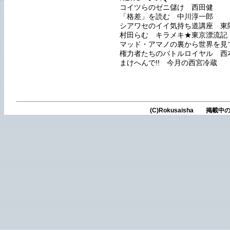
コイツらのゼニ儲け 西田健
「格差」を読む 中川淳一郎
シアワセのイイ気持ち道講座 東
村田らむ キラメキ★東京漂流記
マッド・アマノの裏から世界を見
権力者たちのバトルロイヤル 西
まけへんで!! 今月の西宮冷蔵
(C)Rokusaisha 