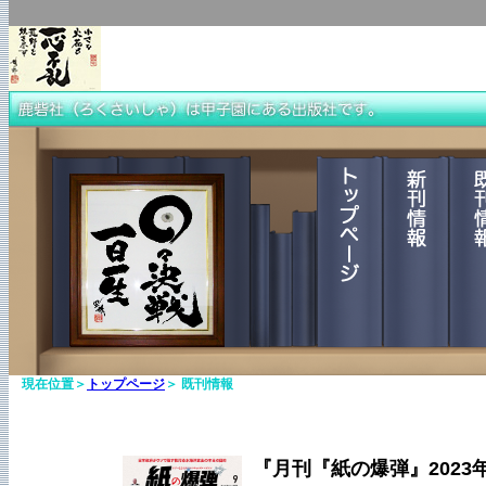
現在位置＞
トップページ
＞ 既刊情報
『月刊『紙の爆弾』2023