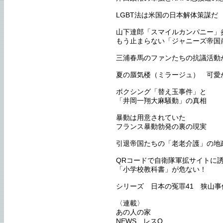
LGBT法は米国の日本解体策謀だ
山下達郎「スマイルカンパニー」
もう止まらない「ジャニーズ帝国
三浦春馬のファンたちの抗議活動
夏の蜃気楼（ミラージュ） 可愛
ボクシング「替え玉事件」と
「井岡一翔大麻騒動」の真相
暴動は用意されていた
フランス暴動勃発の裏の現実
引退帝国たちの「老老介護」の地
QRコードで自衛隊軍拡サイトに
「小学校教科書」が危ない！
シリーズ 日本の冤罪41 狭山事
〈連載〉
あの人の家
NEWS レスQ