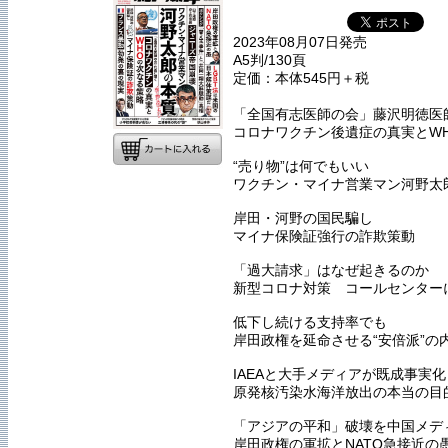
2023年08月07日発売
A5判/130頁
定価：本体545円＋税
「全国有志医師の会」藤沢明徳医
コロナワクチン後遺症の真実とW
“売り物”は何でもいい
ワクチン・マイナ営業マン河野太
岸田・河野の国民騙し
マイナ保険証強行の詐欺策動
「過大請求」はなぜ起きるのか
新型コロナ対策 コールセンター
低下し続ける支持率でも
岸田政権を延命させる“安倍派”の
IAEAと大手メディアが既成事実化
原発核汚染水海洋放出の本当の目
「アジアの平和」破壊を中国メデ
岸田政権の軍拡とNATO急接近の