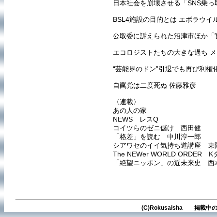
日本社会を崩壊させる「SNS乗っ
BSL4施設の目的とは エボラウ
公取委に訴えられた沼津市ほか「
エコロジストたちの大きな過ち 
“芸能界のドン”引退でも再び利権
自罠党は二度死ぬ 佐藤雅彦
〈連載〉
あの人の家
NEWS レスQ
コイツらのゼニ儲け 西田健
「格差」を読む 中川淳一郎
シアワセのイイ気持ち道講座 東
The NEWer WORLD ORDER
「絶望ニッポン」の近未来史 西
(C)Rokusaisha 