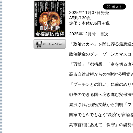
2025年11月07日発売
A5判/130頁
定価：本体636円＋税
2025年12月号 目次
「政治とカネ」を闇に葬る最悪連立
政治献金のグレーゾーンとマスコ
「万博」「都構想」「身を切る改
高市自維政権からの“報復”公明党
「プーチンとの戦い」に前のめり
戦争のできる国へ突き進む安保法
漏洩された秘密文献から判明「フ
国家でもAIでもなく“決済”が言
高市首相にあえて「保守」の姿勢