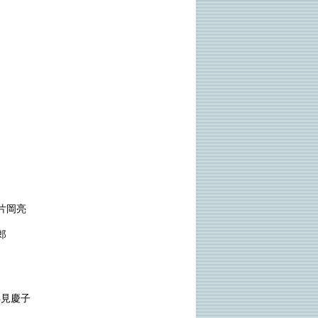
片岡亮
郎
早見慶子