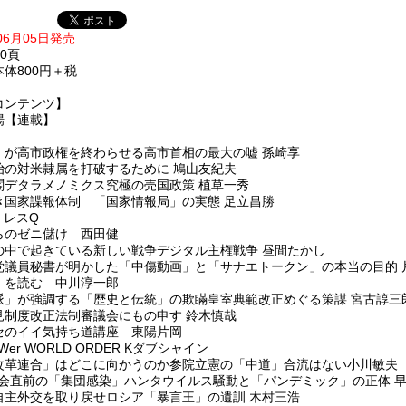
年06月05日発売
30頁
体800円＋税
コンテンツ】
場【連載】
」が高市政権を終わらせる高市首相の最大の嘘 孫崎享
治の対米隷属を打破するために 鳩山友紀夫
閣デタラメノミクス究極の売国政策 植草一秀
き国家諜報体制 「国家情報局」の実態 足立昌勝
 レスQ
らのゼニ儲け 西田健
の中で起きている新しい戦争デジタル主権戦争 昼間たかし
党議員秘書が明かした「中傷動画」と「サナエトークン」の本当の目的 
」を読む 中川淳一郎
派」が強調する「歴史と伝統」の欺瞞皇室典範改正めぐる策謀 宮古諄三
見制度改正法制審議会にもの申す 鈴木慎哉
セのイイ気持ち道講座 東陽片岡
EWer WORLD ORDER Kダブシャイン
改革連合」はどこに向かうのか参院立憲の「中道」合流はない小川敏夫
総会直前の「集団感染」ハンタウイルス騒動と「パンデミック」の正体 
自主外交を取り戻せロシア「暴言王」の遺訓 木村三浩