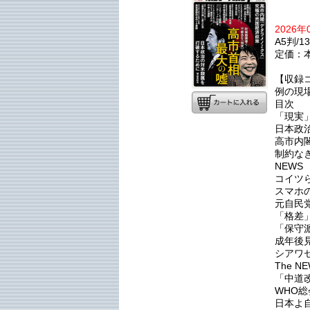
2026
A5判/1
定価：本
【収録
例の現
目次
「現実
日本政
高市内
制約な
NEWS
コイツ
スマホ
元自民
「格差
「保守
成年後
シアワ
The N
「中道
WHO
日本よ