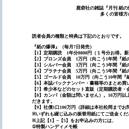
鹿砦社の雑誌『月刊 紙の
多くの皆様方
読者会員の種類と特典は下記のとおりです。
『紙の爆弾』（毎月7日発売）
【1】定期購読 1年分8800円（１号分お得。
【2】ブロンズ会員 1万円（向こう1年間『紙
【3】シルバー会員 3万円（向こう3年間『
【4】プラチナ会員 5万円（向こう5年間『
【5】ゴールド会員 10万円（向こう10年間
【6】本誌バックナンバー・書籍等のまとめ買
【7】希少本などのセット直販（定期購読者・
【8】カンパ（金額は問いません）。10万円
だきます。
【9】社債1口100万円（詳細は本社松岡まで
※いずれも綴じ込みの振替用紙にてご送金くだ
※上記【1】~【5】をお申込みの方には、
①特製ハンディメモ帳