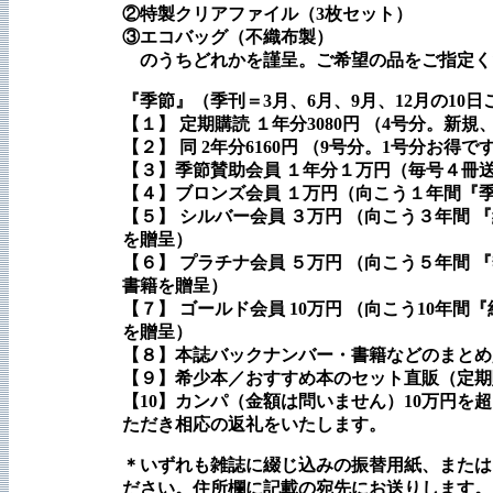
②特製クリアファイル（3枚セット）
③エコバッグ（不織布製）
のうちどれかを謹呈。ご希望の品をご指定く
『季節』（季刊＝3月、6月、9月、12月の10
【１】 定期購読 １年分3080円 （4号分。新
【２】 同 2年分6160円 （9号分。1号分お得で
【３】季節賛助会員 １年分１万円（毎号４冊
【４】ブロンズ会員 １万円（向こう１年間『
【５】 シルバー会員 ３万円 （向こう３年間
を贈呈）
【６】 プラチナ会員 ５万円 （向こう５年間
書籍を贈呈）
【７】 ゴールド会員 10万円 （向こう10
を贈呈）
【８】本誌バックナンバー・書籍などのまとめ
【９】希少本／おすすめ本のセット直販（定期
【10】カンパ（金額は問いません）10万円
ただき相応の返礼をいたします。
＊いずれも雑誌に綴じ込みの振替用紙、またはゆうち
ださい。住所欄に記載の宛先にお送りします。