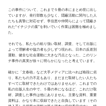
この事件について、これまで５冊の本にまとめ世に出し
ていますが、発行部数も少なく、隠蔽活動に関与した人
たちも真摯に対応せず、李信恵や仲間らによって隠蔽さ
れた“イチジクの葉”を剥いでいく作業は困難を極めまし
た。
それでも、私たちの粘り強い取材、調査、そして出版に
よって理解者や協力者も少しずつ現われ、日本の反差別
運動、健全な社会運動に大きな汚点となった、このリン
チ事件の真実が徐々に明らかになったと考えています。
確かに「文春砲」など大手メディアに比べれば格段に劣
り、私たちの力不足もあり、まだまだ取材したい人たち
すべてに取材できたわけではありませんが、これまでの
私の出版人生の中で、５冊の本になるほど、これだけ取
材、調査した事件は他にありません。主要な資料、重要
資料は、かなり本に収録できたと自負しています（その