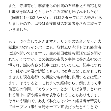
また、寺澤有が、李信恵らの仲間の石野雅之の自宅を訪
れ取材を試みようとしたところ警察を呼ばれましたが
（同書151～152ページ）、取材スタッフにこの懸念があ
りましたので、以後は直接取材の対象者をさらに絞って
いきました。
もう一つ付言しておきますと、リンチの舞台となった大
阪北新地のワインバーにも、取材班や寺澤も訪れ経営者
に話を聞いていますし、先の前田教授も電話で話を聞か
れたそうですが、この善意の市民を事件に巻き込むのは
憚られ、話の内容を記事にはしていません。記事にすれ
ば、確かにＭ君の訴訟でも少しは有利になったかもしれ
ませんし現在進行中の訴訟でも有利に作用するとは思い
ます。そうすると、これまでの経緯から、例によって李
信恵らの仲間、「カウンター」とか「しばき隊」といわ
れる連中に店や経営者が攻撃されることもありえます。
そういう理由で、あえて私たちはバーの経営者が苦労し
てオープン（事件当時オープン直後だったとのことで