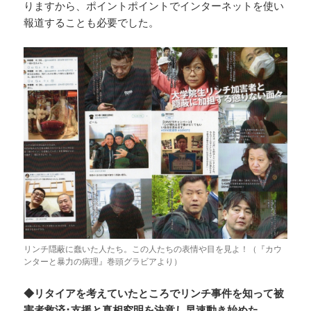
りますから、ポイントポイントでインターネットを使い
報道することも必要でした。
リンチ隠蔽に蠢いた人たち。この人たちの表情や目を見よ！（『カウ
ンターと暴力の病理』巻頭グラビアより）
◆リタイアを考えていたところでリンチ事件を知って被
害者救済･支援と真相究明を決意し早速動き始めた