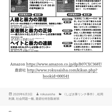
Amazon
https://www.amazon.co.jp/dp/B07CXC368T/
鹿砦社
http://www.rokusaisha.com/kikan.php?
bookid=000541
投
作
カ
2020年6月3日
rokusaisha
《しばき隊リンチ事件》
,
松岡
稿
成
テ
利康
,
社会問題一般
,
鹿砦社特別取材班
日:
者
ゴ
リ
投
ー