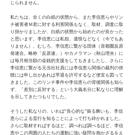
じられません。
私たちは、全くの白紙の状態から、また李信恵らやリン
チ被害者Ｍ君に対する利害関係もなく、取材、調査に取
り掛かりましたが、白紙の状態から始めたのが良かった
と思います。李信恵には私怨、遺恨などなく（今でもあ
りません）、むしろ、李信恵に繋がる団体（首都圏反原
発連合。略称「反原連」）やカメラマン（秋山理央）に
は毎月相当額の金銭的支援をしてもきましたし、さらに
李信恵に繋がる元当社社員には李信恵ら関係の裁判の傍
聴には申し出があれば早退を許可するなど便宜も図って
きました。このリンチ事件や李信恵らの背後関係も知ら
ず、「差別に反対する」という大義名分に私なりに理解
を示してきたつもりでした。
そうした私なりの、いわば“良心的な”振る舞いも、李信
恵らによる蛮行を知ることによって打ち砕かれました。
さらに取材すればするほど、調べれば調べるほど、李信
恵やこの周囲の人たちの運動に強い疑問を抱かざるをえ