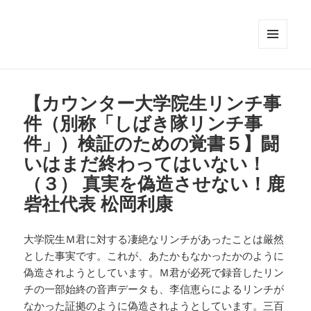
メニュ
ーとウ
ィジェ
ット
【カウンター大学院生リンチ事
件（別称「しばき隊リンチ事
件」）検証のための覚書５】闘
いはまだ終わってはいない！
（３） 真実を偽造させない！鹿
砦社代表 松岡利康
大学院生Ｍ君に対する凄絶なリンチがあったことは厳然
とした事実です。これが、あたかもなかったかのように
偽造されようとしています。Ｍ君が必死で録音したリン
チの一部始終の音声データも、李信恵らによるリンチが
なかった証拠のように偽造されようとしています。三百