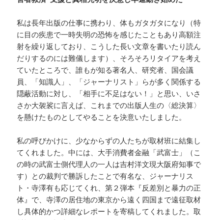
私は長年出版の仕事に携わり、体もガタガタになり（特
に目の疾患で一時失明の恐怖を感じたこともあり高額注
射を繰り返しており、こうした長い文章を書いたり読ん
だりするのには難儀します）、そろそろリタイアを考え
ていたところで、誰もが知る著名人、研究者、国会議
員、「知識人」、「ジャーナリスト」らが多く関係する
隠蔽活動に対し、「相手に不足はない！」と思い、いさ
さか大袈裟に言えば、これまでの出版人生の〈総決算〉
を懸けたものとしてやることを決意いたしました。
私の呼びかけに、少なからずの人たちが取材班に結集し
てくれました。中には、大手消費者金融「武富士」（こ
の時の武富士側代理人の一人は吉村洋文現大阪府知事で
す）との裁判で勝訴したことで有名な、ジャーナリス
ト・寺澤有も応じてくれ、第２弾本『反差別と暴力の正
体』で、寺澤の居住地の東京から遠く四国まで遠征取材
し具体的かつ詳細なレポートを寄稿してくれました。取