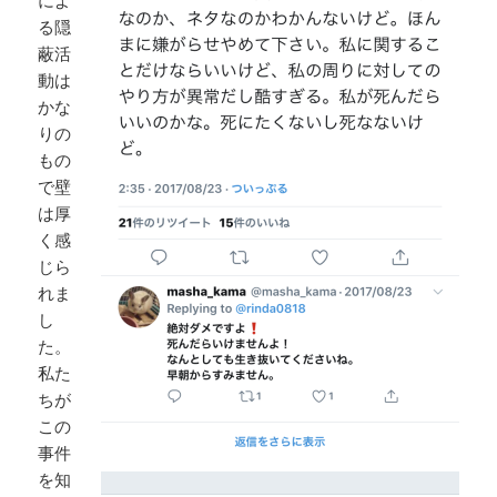
によ
る隠
蔽活
動は
かな
りの
もの
で壁
は厚
く感
じら
れま
し
た。
私た
ちが
この
事件
を知