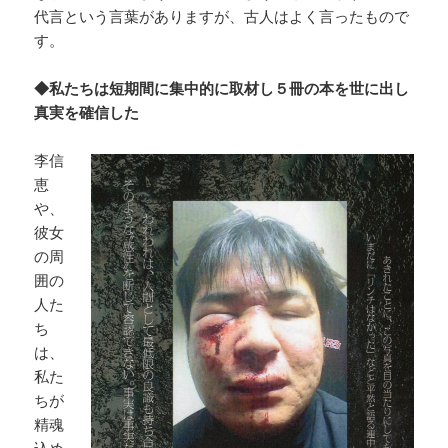
代言という言葉がありますが、古人はよく言ったもので
す。
◆私たちは短期間に集中的に取材し５冊の本を世に出し
真実を確信した
李信
恵
や、
彼女
の周
囲の
人た
ち
は、
私た
ちが
精魂