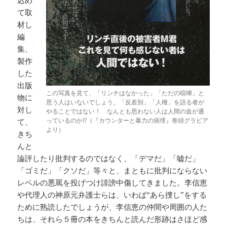
込め
て取
材し
編
集、
製作
した
出版
この写真を見て、「リンチはなかった」「ただの喧嘩」と
物に
思う人はいないでしょう。「反差別」「人権」を語る者が
対し
やることではない！ なんとも思わない人は人間の血が通
っているのか!?（『カウンターと暴力の病理』巻頭グラビア
て、
より）
きち
んと
論評したり批判するのではなく、「デマだ」「嘘だ」
「ゴミだ」「クソだ」等々と、まともに批判にならない
レベルの悪罵を投げつけ誹謗中傷してきました。李信恵
や代理人の神原元弁護士らは、いわば“あら捜し”をする
ために熟読したでしょうが、李信恵の仲間や周囲の人た
ちは、それら５冊の本をきちんと読んだ形跡はさほど感