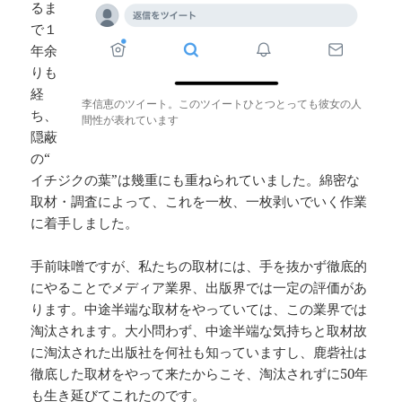
るま
で１
年余
りも
経
李信恵のツイート。このツイートひとつとっても彼女の人
ち、
間性が表れています
隠蔽
の“
イチジクの葉”は幾重にも重ねられていました。綿密な
取材・調査によって、これを一枚、一枚剥いでいく作業
に着手しました。
手前味噌ですが、私たちの取材には、手を抜かず徹底的
にやることでメディア業界、出版界では一定の評価があ
ります。中途半端な取材をやっていては、この業界では
淘汰されます。大小問わず、中途半端な気持ちと取材故
に淘汰された出版社を何社も知っていますし、鹿砦社は
徹底した取材をやって来たからこそ、淘汰されずに50年
も生き延びてこれたのです。