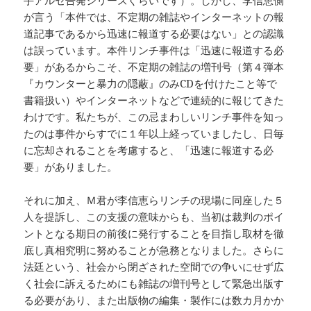
手アルゼ告発シリーズぐらいです）。しかし、李信恵側
が言う「本件では、不定期の雑誌やインターネットの報
道記事であるから迅速に報道する必要はない」との認識
は誤っています。本件リンチ事件は「迅速に報道する必
要」があるからこそ、不定期の雑誌の増刊号（第４弾本
『カウンターと暴力の隠蔽』のみCDを付けたこと等で
書籍扱い）やインターネットなどで連続的に報じてきた
わけです。私たちが、この忌まわしいリンチ事件を知っ
たのは事件からすでに１年以上経っていましたし、日毎
に忘却されることを考慮すると、「迅速に報道する必
要」がありました。
それに加え、Ｍ君が李信恵らリンチの現場に同座した５
人を提訴し、この支援の意味からも、当初は裁判のポイ
ントとなる期日の前後に発行することを目指し取材を徹
底し真相究明に努めることが急務となりました。さらに
法廷という、社会から閉ざされた空間での争いにせず広
く社会に訴えるためにも雑誌の増刊号として緊急出版す
る必要があり、また出版物の編集・製作には数カ月かか