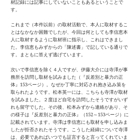
材記録には記事にしていないこともあるということで
す。
これまで（本件以前）の取材活動で、本人に取材するこ
とはなかなか困難でしたが、今回は何としても李信恵本
人に取材するように取材班に指示し、これはできまし
た。李信恵もみずからの「陳述書」で記している通りで
す。まともに答えず逃げています。
次いで李信恵を除く４人ですが、伊藤大介には寺澤が事
務所を訪問し取材を試みました（『反差別と暴力の正
体』153ページ）。なぜか丁寧に対応され抱き込み策を
取られたようです。松本英一には、こちらも寺澤が取材
を試みました。２度ほど自宅を訪問したそうですがいず
れも留守でした。その後、松本みずから連絡があり、そ
の様子は『反差別と暴力の正体』（152～153ページ）に
記載されています。寺澤は李信恵にも取材を申し込みま
したが拒否されたそうです。こうした経緯について寺澤
は、必要であればいつでも証言すると言ってくれていま