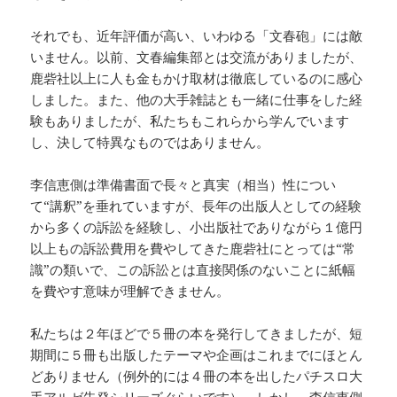
それでも、近年評価が高い、いわゆる「文春砲」には敵
いません。以前、文春編集部とは交流がありましたが、
鹿砦社以上に人も金もかけ取材は徹底しているのに感心
しました。また、他の大手雑誌とも一緒に仕事をした経
験もありましたが、私たちもこれらから学んでいます
し、決して特異なものではありません。
李信恵側は準備書面で長々と真実（相当）性につい
て“講釈”を垂れていますが、長年の出版人としての経験
から多くの訴訟を経験し、小出版社でありながら１億円
以上もの訴訟費用を費やしてきた鹿砦社にとっては“常
識”の類いで、この訴訟とは直接関係のないことに紙幅
を費やす意味が理解できません。
私たちは２年ほどで５冊の本を発行してきましたが、短
期間に５冊も出版したテーマや企画はこれまでにほとん
どありません（例外的には４冊の本を出したパチスロ大