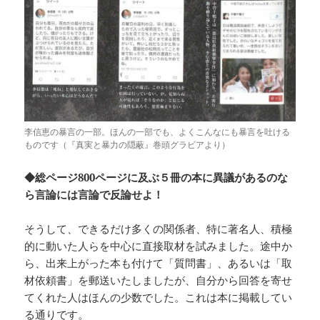
李信恵の暴言の一部。ほんの一部でも、よくこんなにも暴言を吐ける
ものです（『真実と暴力の隠蔽』巻頭グラビアより）
◆総ページ800ページに及ぶ５冊の本に異議があるのな
ら言論には言論で反論せよ！
そうして、できるだけ多くの関係者、特に著名人、積極
的に動いた人らを中心に直接取材を試みました。途中か
ら、出来上がった本も付けて「質問書」、あるいは「取
材依頼書」を郵送いたしましたが、自分から回答を寄せ
てくれた人はほんの少数でした。これは本に掲載してい
る通りです。