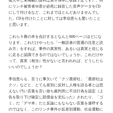
後入手し未掲載の資料は第６弾本に収録予定です）。特
にリンチ被害者Ｍ君が必死に録音した音声データをCD
にして付けるなど、これまでほとんどありませんでし
た。CDを付けたことに対しては李信恵らも驚いたこと
と思います。
これら５冊の本を合計するとなんと800ページほどにな
ります。これだけやったら「一般読者の普通の注意と読
み方」をすれば、事件の真実性、あるいは真実と信じる
に足ると認識できるのではないでしょうか。これだけや
って、真実（相当）性がないと言われれば、どうしたら
いいのでしょうか？
李信恵らも、言うに事欠いて「クソ鹿砦社」「鹿砦社は
クソ」などと、とても差別に反対し人権を語る者とは思
えない汚い言葉を言い放ち裁判所に不法行為を認定（上
告を取り下げ確定し賠償金を支払った）されたり、「ゴ
ミ」だ「デマ本」だと反論にもならない言葉を連呼する
のではなく、このリンチ事件が反差別運動、社会運動に