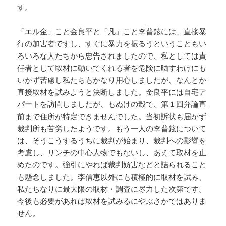
す。
「エル金」こと金良平と「凡」こと李普鉉には、直接暴
行の加害者ですし、すぐに暴力を振るうということもい
ろいろな人たちから忠告されましたので、私としては責
任者として取材に動いてくれる者を危険に晒すわけにも
いかず苦慮し私たちもかなり用心しましたが、なんとか
直接取材を試みようと決断しました。金良平には自宅ア
パートを訪問しましたが、もぬけの殻で、第１回弁論直
前まで住所が特定できませんでした。当初訴状も届かず
裁判所も苦労したようです。もう一人の李普鉉について
は、そうこうするうちに裁判が始まり、裁判への影響を
考慮し、リンチの中心人物でもないし、あえて取材を止
めたのです。強引にやれば裁判妨害などと詰られること
も懸念しました。李信恵以外にも積極的に取材を試み、
私たちなりに最大限の取材・調査に尽力した次第です。
今後も必要があれば取材を試みるにやぶさかではありま
せん。