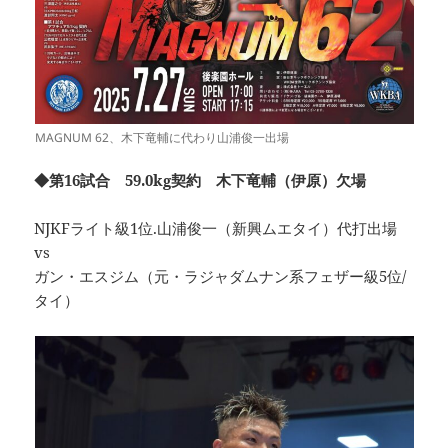
MAGNUM 62、木下竜輔に代わり山浦俊一出場
◆第16試合 59.0kg契約 木下竜輔（伊原）欠場
NJKFライト級1位.山浦俊一（新興ムエタイ）代打出場
vs
ガン・エスジム（元・ラジャダムナン系フェザー級5位/
タイ）