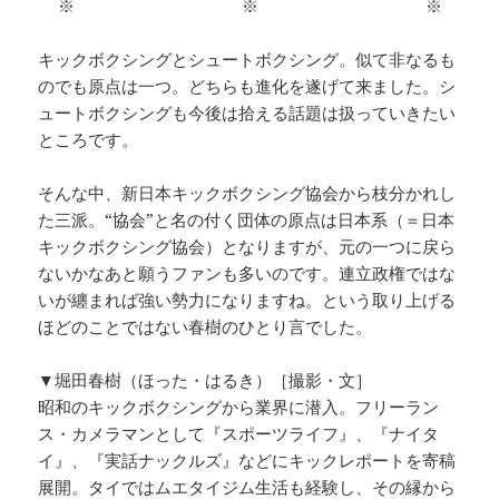
※ ※ ※
キックボクシングとシュートボクシング。似て非なるも
のでも原点は一つ。どちらも進化を遂げて来ました。シ
ュートボクシングも今後は拾える話題は扱っていきたい
ところです。
そんな中、新日本キックボクシング協会から枝分かれし
た三派。“協会”と名の付く団体の原点は日本系（＝日本
キックボクシング協会）となりますが、元の一つに戻ら
ないかなあと願うファンも多いのです。連立政権ではな
いが纏まれば強い勢力になりますね。という取り上げる
ほどのことではない春樹のひとり言でした。
▼堀田春樹（ほった・はるき）［撮影・文］
昭和のキックボクシングから業界に潜入。フリーラン
ス・カメラマンとして『スポーツライフ』、『ナイタ
イ』、『実話ナックルズ』などにキックレポートを寄稿
展開。タイではムエタイジム生活も経験し、その縁から