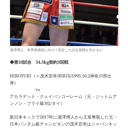
瀧澤博人、世界再挑戦に向けて安定した試合展開を見せるか
◆第10試合 54.5kg契約3回戦
HIROYUKI（＝茂木宏幸/RIKIX/1995.10.2神奈川県出
身）
vs
アカラデット・クェイバンコーレーム（元・ジットムア
ンノン・フライ級3位/タイ）
新日本キックで2017年に瀧澤博人から王座奪取した元・
日本バンタム級チャンピオンの茂木宏幸はジャパンキッ