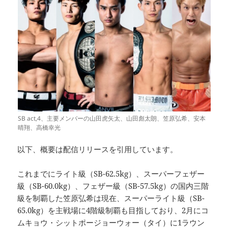
SB act,4、主要メンバーの山田虎矢太、山田彪太朗、笠原弘希、安本
晴翔、高橋幸光
以下、概要は配信リリースを引用しています。
これまでにライト級（SB-62.5kg）、スーパーフェザー
級（SB-60.0kg）、フェザー級（SB-57.5kg）の国内三階
級を制覇した笠原弘希は現在、スーパーライト級（SB-
65.0kg）を主戦場に4階級制覇も目指しており、2月にコ
ムキョウ・シットポージョーウォー（タイ）に1ラウン