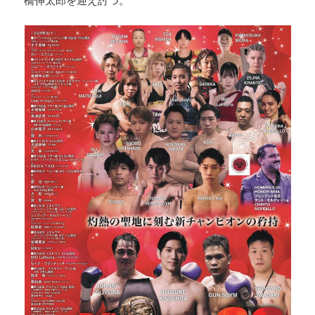
橋伸太郎を迎え討つ。