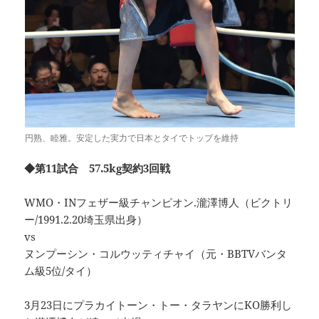
円熟、睦雅。安定した実力で日本とタイでトップを維持
◆第11試合 57.5kg契約3回戦
WMO・INフェザー級チャンピオン.瀧澤博人（ビクトリ
ー/1991.2.20埼玉県出身）
vs
ヌンプーシン・コルウッティチャイ（元・BBTVバンタ
ム級5位/タイ）
3月23日にプラカイトーン・トー・タラヤンにKO勝利し