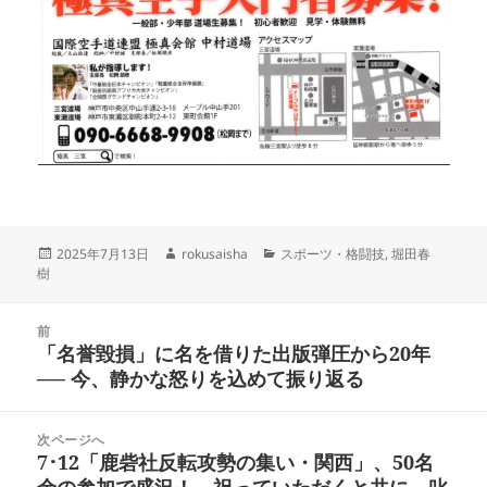
投
作
カ
2025年7月13日
rokusaisha
スポーツ・格闘技
,
堀田春
稿
成
テ
樹
日:
者
ゴ
リ
投
ー
前
稿
「名誉毀損」に名を借りた出版弾圧から20年
前
ナ
── 今、静かな怒りを込めて振り返る
の
ビ
投
ゲ
稿:
次ページへ
ー
7･12「鹿砦社反転攻勢の集い・関西」、50名
次
シ
余の参加で盛況！ 祝っていただくと共に、叱