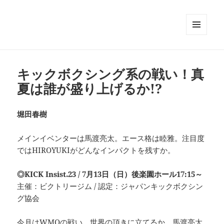
メニュ
ーとウ
ィジェ
ット
キックボクシング系の戦い！真
夏は誰が盛り上げるか!?
堀田春樹
メインイベンターは馬渡亮太。エース格は睦雅。注目度
ではHIROYUKIがどんなインパクトを残すか。
◎KICK Insist.23 / 7月13日（日）後楽園ホール17:15～
主催：ビクトリージム / 認定：ジャパンキックボクシン
グ協会
今月はWMOの戦い。世界の頂きに立てるか。馬渡亮太