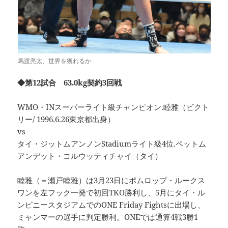
馬渡亮太、世界を獲れるか
◆第12試合 63.0kg契約3回戦
WMO・INスーパーライト級チャンピオン.睦雅（ビクト
リー/ 1996.6.26東京都出身）
vs
タイ・ジットムアンノンStadiumライト級4位.ペットム
アンデット・コルウッティチャイ（タイ）
睦雅（＝瀬戸睦雅）は3月23日にポムロップ・ルークス
ワンを左フック一発で初回TKO勝利し、5月にタイ・ル
ンピニースタジアムでのONE Friday Fightsに出場し、
ミャンマーの選手に判定勝利。ONEでは通算4戦3勝1