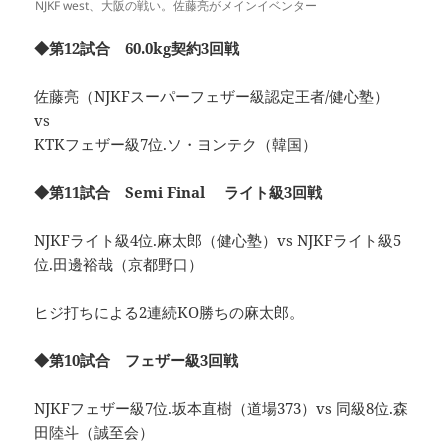
NJKF west、大阪の戦い。佐藤亮がメインイベンター
◆第12試合 60.0kg契約3回戦
佐藤亮（NJKFスーパーフェザー級認定王者/健心塾）
vs
KTKフェザー級7位.ソ・ヨンテク（韓国）
◆第11試合 Semi Final ライト級3回戦
NJKFライト級4位.麻太郎（健心塾）vs NJKFライト級5
位.田邊裕哉（京都野口）
ヒジ打ちによる2連続KO勝ちの麻太郎。
◆第10試合 フェザー級3回戦
NJKFフェザー級7位.坂本直樹（道場373）vs 同級8位.森
田陸斗（誠至会）