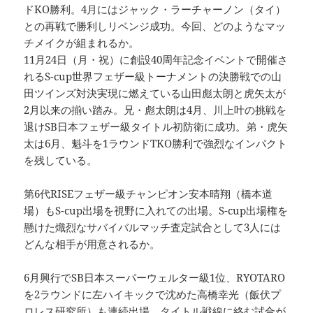
ドKO勝利。4月にはジャック・ラーチャーノン（タイ）
との再戦で勝利しリベンジ成功。今回、どのようなマッ
チメイクが組まれるか。
11月24日（月・祝）に創設40周年記念イベントで開催さ
れるS-cup世界フェザー級トーナメントの決勝戦での山
田ツインズ対決実現に燃えている山田彪太朗と虎矢太が
2月以来の揃い踏み。兄・彪太朗は4月、川上叶の挑戦を
退けSB日本フェザー級タイトル初防衛に成功。弟・虎矢
太は6月、魁斗を1ラウンドTKO勝利で強烈なインパクト
を残している。
第6代RISEフェザー級チャンピオン安本晴翔（橋本道
場）もS-cup出場を視野に入れての出場。S-cup出場権を
懸けた熾烈なサバイバルマッチ査定試合として3人には
どんな相手が用意されるか。
6月興行でSB日本スーパーウェルター級1位、RYOTARO
を2ラウンドに左ハイキックで沈めた高橋幸光（飯伏プ
ロレス研究所）も連続出場。タイトル戦線に絡む試合が