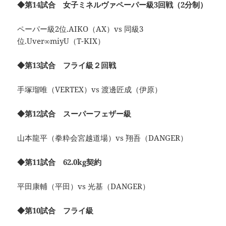
◆第14試合 女子ミネルヴァペーパー級3回戦（2分制）
ペーパー級2位.AIKO（AX）vs 同級3
位.Uver∞miyU（T-KIX）
◆第13試合 フライ級２回戦
手塚瑠唯（VERTEX）vs 渡邊匠成（伊原）
◆第12試合 スーパーフェザー級
山本龍平（拳粋会宮越道場）vs 翔吾（DANGER）
◆第11試合 62.0kg契約
平田康輔（平田）vs 光基（DANGER）
◆第10試合 フライ級