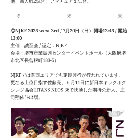
他、新人戦2試合、アマチュア１試合。
※ ※ ※
◎NJKF 2025 west 3rd / 7月20日（日）開場12:45 / 開始
13:00
主催：誠至会 / 認定：NJKF
会場：堺市産業振興センターイベントホール（大阪府堺
市北区長曾根町183-5）
NJKFでは関西エリアでも定期興行が行われています。
更なる上位目指す佐藤亮、５月11日に新日本キックボク
シング協会TITANS NEOS 36で快勝した期待の新人、庄
司翔依斗出場。