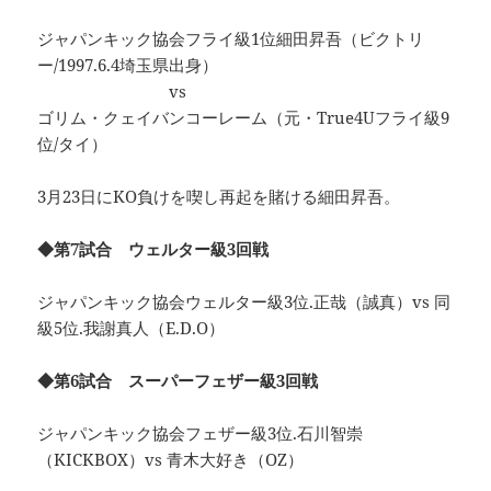
ジャパンキック協会フライ級1位細田昇吾（ビクトリ
ー/1997.6.4埼玉県出身）
vs
ゴリム・クェイバンコーレーム（元・True4Uフライ級9
位/タイ）
3月23日にKO負けを喫し再起を賭ける細田昇吾。
◆第7試合 ウェルター級3回戦
ジャパンキック協会ウェルター級3位.正哉（誠真）vs 同
級5位.我謝真人（E.D.O）
◆第6試合 スーパーフェザー級3回戦
ジャパンキック協会フェザー級3位.石川智崇
（KICKBOX）vs 青木大好き（OZ）