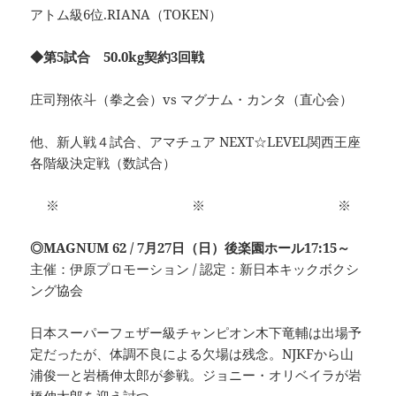
アトム級6位.RIANA（TOKEN）
◆第5試合 50.0kg契約3回戦
庄司翔依斗（拳之会）vs マグナム・カンタ（直心会）
他、新人戦４試合、アマチュア NEXT☆LEVEL関西王座
各階級決定戦（数試合）
※ ※ ※
◎MAGNUM 62 / 7月27日（日）後楽園ホール17:15～
主催：伊原プロモーション / 認定：新日本キックボクシ
ング協会
日本スーパーフェザー級チャンピオン木下竜輔は出場予
定だったが、体調不良による欠場は残念。NJKFから山
浦俊一と岩橋伸太郎が参戦。ジョニー・オリベイラが岩