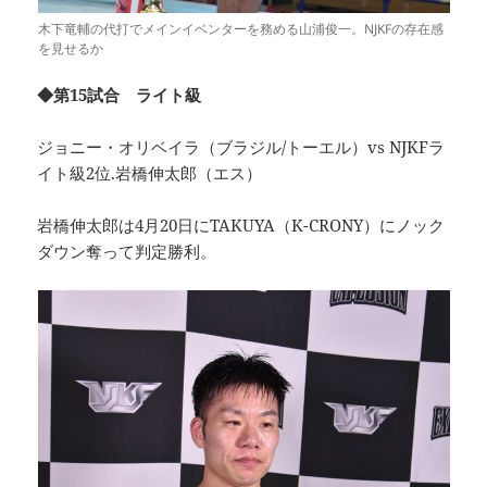
木下竜輔の代打でメインイベンターを務める山浦俊一。NJKFの存在感
を見せるか
◆第15試合 ライト級
ジョニー・オリベイラ（ブラジル/トーエル）vs NJKFラ
イト級2位.岩橋伸太郎（エス）
岩橋伸太郎は4月20日にTAKUYA（K-CRONY）にノック
ダウン奪って判定勝利。