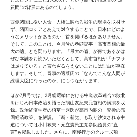
質問”の背景にあるのでしょう。
西側諸国に従い人命・人権に関わる戦争の現場を取材せ
ず、隣国ロシアとあえて対立することで、日本にどのよ
うなメリットがあるのか、首を傾げるほかありません。
そして、このことは、今月号の巻頭記事「高市首相の最
大の嘘」とも関わります。「最大の嘘」が何であるかは
ぜひ本誌をお読みいただくとして、高市首相が「ナフサ
は足りている」と言わざるをえないことには理由が存在
します。そして、冒頭の適菜氏の「なんでこんな人間が
総理大臣になったのか」にもつながります。
ほか7月号では、2月総選挙における中道改革連合の敗北
をはじめ日本政治を語った鳩山友紀夫元首相の講演を収
録。政治経済学者の植草一秀氏が高市内閣の「究極の売
国経済政策」を解説。「新・新党」も取り沙汰される中
道については小川敏夫・元立憲民主党参院議員の“直
言”も掲載しました。さらに、南極行きのクルーズ船