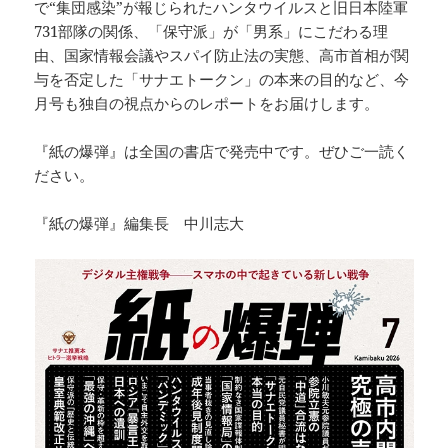
で“集団感染”が報じられたハンタウイルスと旧日本陸軍
731部隊の関係、「保守派」が「男系」にこだわる理
由、国家情報会議やスパイ防止法の実態、高市首相が関
与を否定した「サナエトークン」の本来の目的など、今
月号も独自の視点からのレポートをお届けします。
『紙の爆弾』は全国の書店で発売中です。ぜひご一読く
ださい。
『紙の爆弾』編集長 中川志大