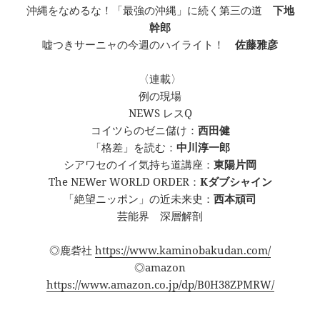
沖縄をなめるな！「最強の沖縄」に続く第三の道
下地
幹郎
嘘つきサーニャの今週のハイライト！
佐藤雅彦
〈連載〉
例の現場
NEWS レスQ
コイツらのゼニ儲け：
西田健
「格差」を読む：
中川淳一郎
シアワセのイイ気持ち道講座：
東陽片岡
The NEWer WORLD ORDER：
Kダブシャイン
「絶望ニッポン」の近未来史：
西本頑司
芸能界 深層解剖
◎鹿砦社
https://www.kaminobakudan.com/
◎amazon
https://www.amazon.co.jp/dp/B0H38ZPMRW/