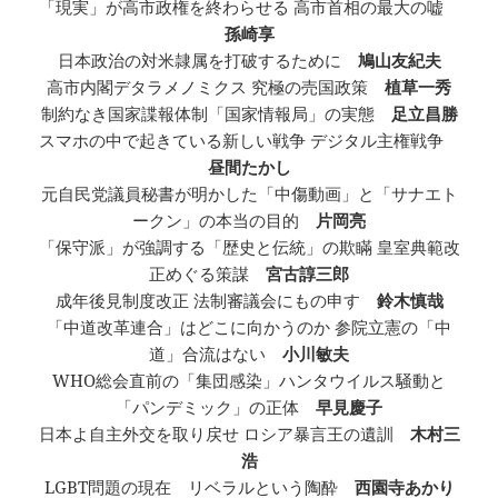
「現実」が高市政権を終わらせる 高市首相の最大の嘘
孫崎享
日本政治の対米隷属を打破するために
鳩山友紀夫
高市内閣デタラメノミクス 究極の売国政策
植草一秀
制約なき国家諜報体制「国家情報局」の実態
足立昌勝
スマホの中で起きている新しい戦争 デジタル主権戦争
昼間たかし
元自民党議員秘書が明かした「中傷動画」と「サナエト
ークン」の本当の目的
片岡亮
「保守派」が強調する「歴史と伝統」の欺瞞 皇室典範改
正めぐる策謀
宮古諄三郎
成年後見制度改正 法制審議会にもの申す
鈴木慎哉
「中道改革連合」はどこに向かうのか 参院立憲の「中
道」合流はない
小川敏夫
WHO総会直前の「集団感染」ハンタウイルス騒動と
「パンデミック」の正体
早見慶子
日本よ自主外交を取り戻せ ロシア暴言王の遺訓
木村三
浩
LGBT問題の現在 リベラルという陶酔
西園寺あかり