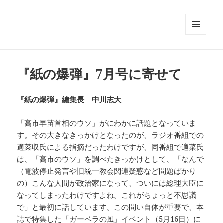
メニュ
ーとウ
ィジェ
ット
『紙の爆弾』7月号に寄せて
『紙の爆弾』編集長 中川志大
「高市早苗首相のウソ」がにわかに話題となっていま
す。その大きなきっかけとなったのが、ラジオ番組での
適菜収氏による指摘だったわけですが、同番組で適菜氏
は、「高市のウソ」を調べたきっかけとして、「なんで
（電波停止発言や旧統一教会関連疑惑など問題ばかり
の）こんな人間が政治家になって、ついには総理大臣に
なってしまったわけですよね。これがちょっと不思議
で」と最初に話しています。この問い自体が重要で、本
誌で特集した「ガーベラの風」イベント（5月16日）に