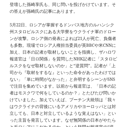
登壇した孫崎享氏も、同じ問いを投げかけています。そ
の答えが孫崎氏の記事にあります。
5月22日、ロシアが掌握するドンバス地方のルハンシク
州スタロビルスクにある大学寮をウクライナ軍のドロー
ンが攻撃。ロシア側の発表によれば21人が死亡、負傷者
も多数。現場でロシア人権担当委員が英BBCや米CNNに
加え、日本の記者が取材しないことを指摘し、ザハロワ
報道官は「日ロ関係」を質問したNHK記者に「スタロビ
ルスクをなぜ取材しないのか」と“逆質問”。記者が「上
司から『取材をするな』といった命令があったわけでは
ない」「単に時間がなかった」と弁明するシーンがSNS
で注目を集めています。以前から報道官は、「日本の記
者はモスクワで何をしているのか？」とたびたび問いか
けていました。加えていえば、プーチン大統領は「我々
はウクライナの背後にいるアメリカやヨーロッパとは対
立しても、日本と対立しているような覚えはない」とい
った主旨を発言しています。なぜ無関係の日本がやたら
と反ロシアにこだわるのか、という疑問が報道官の“逆