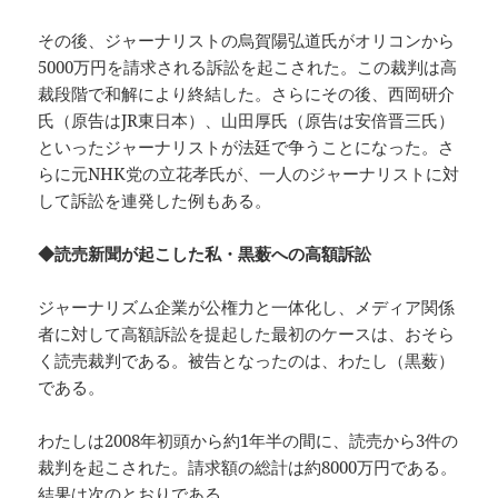
その後、ジャーナリストの烏賀陽弘道氏がオリコンから
5000万円を請求される訴訟を起こされた。この裁判は高
裁段階で和解により終結した。さらにその後、西岡研介
氏（原告はJR東日本）、山田厚氏（原告は安倍晋三氏）
といったジャーナリストが法廷で争うことになった。さ
らに元NHK党の立花孝氏が、一人のジャーナリストに対
して訴訟を連発した例もある。
◆読売新聞が起こした私・黒薮への高額訴訟
ジャーナリズム企業が公権力と一体化し、メディア関係
者に対して高額訴訟を提起した最初のケースは、おそら
く読売裁判である。被告となったのは、わたし（黒薮）
である。
わたしは2008年初頭から約1年半の間に、読売から3件の
裁判を起こされた。請求額の総計は約8000万円である。
結果は次のとおりである。