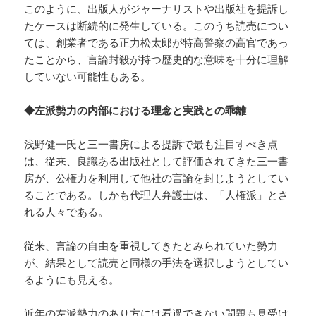
このように、出版人がジャーナリストや出版社を提訴し
たケースは断続的に発生している。このうち読売につい
ては、創業者である正力松太郎が特高警察の高官であっ
たことから、言論封殺が持つ歴史的な意味を十分に理解
していない可能性もある。
◆左派勢力の内部における理念と実践との乖離
浅野健一氏と三一書房による提訴で最も注目すべき点
は、従来、良識ある出版社として評価されてきた三一書
房が、公権力を利用して他社の言論を封じようとしてい
ることである。しかも代理人弁護士は、「人権派」とさ
れる人々である。
従来、言論の自由を重視してきたとみられていた勢力
が、結果として読売と同様の手法を選択しようとしてい
るようにも見える。
近年の左派勢力のあり方には看過できない問題も見受け