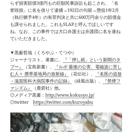
らず損害賠償3億円もの巨額民事訴訟も起こされ、「名
誉毀損」に名を借りて逮捕→192日の勾留→懲役1年2月
（執行猶予4年）の有罪判決と共に600万円余りの賠償金
も課せられました。これもSLAPと呼んでほしいです
ね。なお、この事件では大口弁護士は弁護団に名を連ね
ていただきました。
▼黒薮哲哉（くろやぶ・てつや）
ジャーナリスト。著書に、
『「押し紙」という新聞のタ
ブー』
（宝島新書）、
『ルポ 最後の公害、電磁波に苦し
む人々 携帯基地局の放射線』
（花伝社）、
『名医の追放
－滋賀医科大病院事件の記録』
（緑風出版）、
『禁煙フ
ァシズム』
（鹿砦社）他。
◎メディア黒書：
http://www.kokusyo.jp/
◎twitter
https://twitter.com/kuroyabu