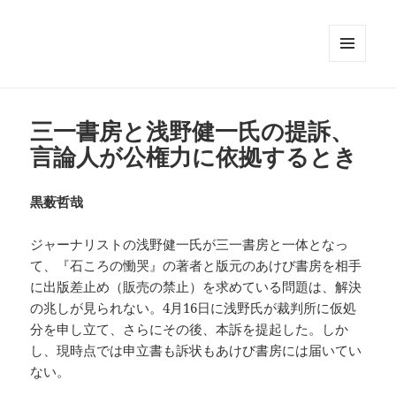
メニュ
ーとウ
ィジェ
ット
三一書房と浅野健一氏の提訴、
言論人が公権力に依拠するとき
黒薮哲哉
ジャーナリストの浅野健一氏が三一書房と一体となっ
て、『石ころの慟哭』の著者と版元のあけび書房を相手
に出版差止め（販売の禁止）を求めている問題は、解決
の兆しが見られない。4月16日に浅野氏が裁判所に仮処
分を申し立て、さらにその後、本訴を提起した。しか
し、現時点では申立書も訴状もあけび書房には届いてい
ない。