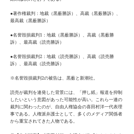
●著作権裁判：地裁（黒薮勝訴）、高裁（黒薮勝訴）、
最高裁（黒薮勝訴）
●名誉毀損裁判1：地裁（黒薮勝訴）、高裁（黒薮勝
訴）、最高裁（読売勝訴）
●名誉毀損裁判2：地裁（読売勝訴）、高裁（読売勝
訴）、最高裁（読売勝訴）
※名誉毀損裁判2の被告は、黒薮と新潮社。
読売が裁判を連発した背景には、「押し紙」報道を抑制
したいという意図があった可能性が高い。これら一連の
裁判に関わったのが、自由人権協会の喜田村洋一代表理
事である。人権派弁護士として、多くのメディア関係者
から重宝されてきた人物である。