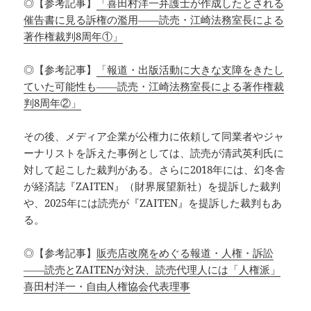
◎【参考記事】
「喜田村洋一弁護士が作成したとされる
催告書に見る訴権の濫用――読売・江崎法務室長による
著作権裁判8周年①」
◎【参考記事】
「報道・出版活動に大きな支障をきたし
ていた可能性も――読売・江崎法務室長による著作権裁
判8周年②」
その後、メディア企業が公権力に依頼して同業者やジャ
ーナリストを訴えた事例としては、読売が清武英利氏に
対して起こした裁判がある。さらに2018年には、幻冬舎
が経済誌『ZAITEN』（財界展望新社）を提訴した裁判
や、2025年には読売が『ZAITEN』を提訴した裁判もあ
る。
◎【参考記事】
販売店改廃をめぐる報道・人権・訴訟
――読売とZAITENが対決、読売代理人には「人権派」
喜田村洋一・自由人権協会代表理事