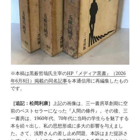
※本稿は黒薮哲哉氏主宰の
HP『メディア黒書』（2026
年6月8日）掲載の同名記事
を本通信用に再編集したもの
です。
［追記：松岡利康］
上記の画像は、三一書房草創期に空
前のベストセラーになった『人間の條件』。その後、三
一書房は、1960年代、70年代に当時の学生らを魅了する
本を続々出し、私の思想形成に多大の影響を与えまし
た。さて、浅野さんの差し止め問題、本訴はまだ提訴さ