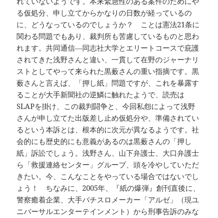
れていないようです。本来緊急性のある案件のためにや
る仮処分、申し立てからかなりの日数が経っているの
に、どうなっているのでしょうか？ ことは憲法21条に
関わる問題でもあり、裁判所も苦慮しているものと思わ
れます。共同通信―同志社大学とエリートコースで庇護
されてきた浅野さんと違い、一貫して在野のジャーナリ
ストとしてやって来られた黒薮さんの重い指摘です。黒
薮さんと言えば、「押し紙」問題ですが、これを暴露す
ることが大手新聞社の逆鱗に触れたようで、読売は
SLAPを掛け、この裁判闘争と、今回私怨によって浅野
さんが申し立てた出版差し止め仮処分や、準備されてい
るという本訴とは、根本的に次元が異なるようです。社
会的にも歴史的にも意義があるのは黒薮さんの「押し
紙」訴訟でしょう。浅野さん、山下弁護士、大口弁護士
ら「救援連絡センター」グループ、頭を冷やしていただ
きたい。今、こんなことをやっている場合ではないでし
ょう！ ちなみに、2005年、『紙の爆弾』創刊直後に、
警察癒着企業、大手パチスロメーカー「アルゼ」（現ユ
ニバーサルエンターテインメント）から刑事告訴のみな