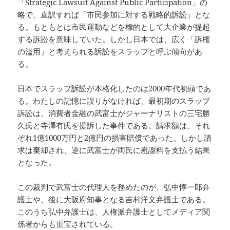
「Strategic Lawsuit Against Public Participation」の
略で、直訳すれば「市民参加に対する戦略的訴訟」とな
る。もともとは市民運動などを標的として大企業が提起
する訴訟を意味していた。しかし日本では、広く「訴権
の濫用」と考えられる訴訟をスラップと呼ぶ傾向があ
る。
日本でスラップ訴訟が本格化したのは2000年代初頭であ
る。わたしの記憶に誤りがなければ、最初期のスラップ
訴訟は、消費者金融の武富士がジャーナリストの三宅勝
久氏と寺澤有氏を提訴した事件である。請求額は、それ
ぞれ1億1000万円と2億円の損害賠償であった。しかし請
求は棄却され、逆に武富士が両氏に慰謝料を支払う結果
となった。
この裁判で武富士の代理人を務めたのが、弘中惇一郎弁
護士や、後に大阪府知事となる吉村洋文弁護士である。
このうち弘中弁護士は、人権派弁護士としてメディア関
係者からも重宝されている。