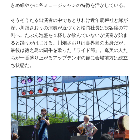
きめ細やかに各ミュージシャンの特徴を活かしている。
そうそうたる出演者の中でもとりわけ近年鹿砦社と縁が
深い川畑さおりの演奏が近づくと松岡社長は観客席の前
列へ。たぶん泡盛を１杯しか飲んでいないが演奏が始ま
ると踊りがはじける。川畑さおりは喜界島の出身だが、
最後は徳之島の闘牛を歌った「ワイド節」。奄美の人た
ちが一番盛り上がるアップテンポの節に会場前方は総立
ち状態だ。