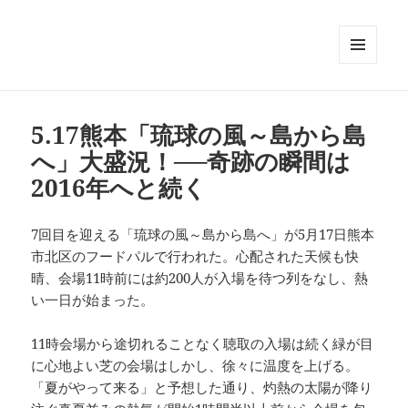
メニュ
ーとウ
ィジェ
ット
5.17熊本「琉球の風～島から島
へ」大盛況！──奇跡の瞬間は
2016年へと続く
7回目を迎える「琉球の風～島から島へ」が5月17日熊本
市北区のフードパルで行われた。心配された天候も快
晴、会場11時前には約200人が入場を待つ列をなし、熱
い一日が始まった。
11時会場から途切れることなく聴取の入場は続く緑が目
に心地よい芝の会場はしかし、徐々に温度を上げる。
「夏がやって来る」と予想した通り、灼熱の太陽が降り