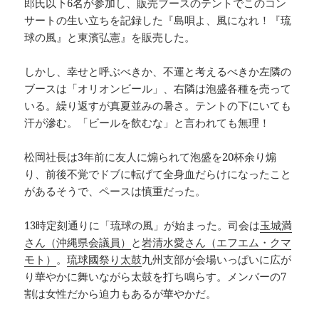
郎氏以下6名が参加し、販売ブースのテントでこのコン
サートの生い立ちを記録した『島唄よ、風になれ！『琉
球の風』と東濱弘憲』を販売した。
しかし、幸せと呼ぶべきか、不運と考えるべきか左隣の
ブースは「オリオンビール」、右隣は泡盛各種を売って
いる。繰り返すが真夏並みの暑さ。テントの下にいても
汗が滲む。「ビールを飲むな」と言われても無理！
松岡社長は3年前に友人に煽られて泡盛を20杯余り煽
り、前後不覚でドブに転げて全身血だらけになったこと
があるそうで、ペースは慎重だった。
13時定刻通りに「琉球の風」が始まった。司会は
玉城満
さん（沖縄県会議員）
と
岩清水愛さん（エフエム・クマ
モト）
。
琉球國祭り太鼓
九州支部が会場いっぱいに広が
り華やかに舞いながら太鼓を打ち鳴らす。メンバーの7
割は女性だから迫力もあるが華やかだ。