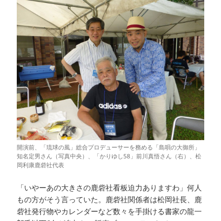
開演前、「琉球の風」総合プロデューサーを務める「島唄の大御所」
知名定男さん（写真中央）、「かりゆし58」前川真悟さん（右）、松
岡利康鹿砦社代表
「いやーあの大きさの鹿砦社看板迫力ありますわ」何人
もの方がそう言っていた。鹿砦社関係者は松岡社長、鹿
砦社発行物やカレンダーなど数々を手掛ける書家の龍一