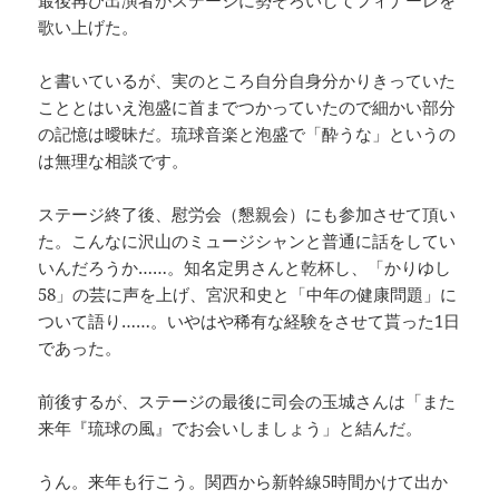
歌い上げた。
と書いているが、実のところ自分自身分かりきっていた
こととはいえ泡盛に首までつかっていたので細かい部分
の記憶は曖昧だ。琉球音楽と泡盛で「酔うな」というの
は無理な相談です。
ステージ終了後、慰労会（懇親会）にも参加させて頂い
た。こんなに沢山のミュージシャンと普通に話をしてい
いんだろうか……。知名定男さんと乾杯し、「かりゆし
58」の芸に声を上げ、宮沢和史と「中年の健康問題」に
ついて語り……。いやはや稀有な経験をさせて貰った1日
であった。
前後するが、ステージの最後に司会の玉城さんは「また
来年『琉球の風』でお会いしましょう」と結んだ。
うん。来年も行こう。関西から新幹線5時間かけて出か