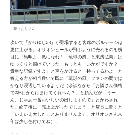
川畑さおりさん
次いで「かりゆし58」が登場すると客席のボルテージは
更に上がる。オリオンビールが飛ぶように売れるのを横
目に『島唄よ、風になれ！「琉球の風」と東濱弘憲』は
ゆっくりと捌けていった。もっとも「いかがですか？
貴重な記録ですよ」と声をかけると「持ってるわよ」と
答える方が相当数いて既に「琉球の風」ファンの間では
かなり浸透しているようだ（余談ながら「お隣さん価格
で2杯目からはまけてくれへん？」と頼んだが「うー
ん、じゃあ一番おいしいの出しますので」とかわされ
た。終了後に「売上上がったでしょう」と店長に聞くと
「いえいえ大したことありませんよ」、オリオンさん来
年は少し色付けてね）。