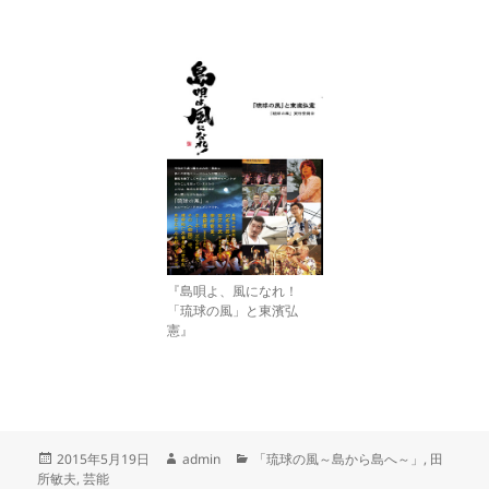
『島唄よ、風になれ！
「琉球の風」と東濱弘
憲』
投
作
カ
2015年5月19日
admin
「琉球の風～島から島へ～」
,
田
稿
成
テ
所敏夫
,
芸能