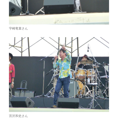
宇崎竜童さん
宮沢和史さん