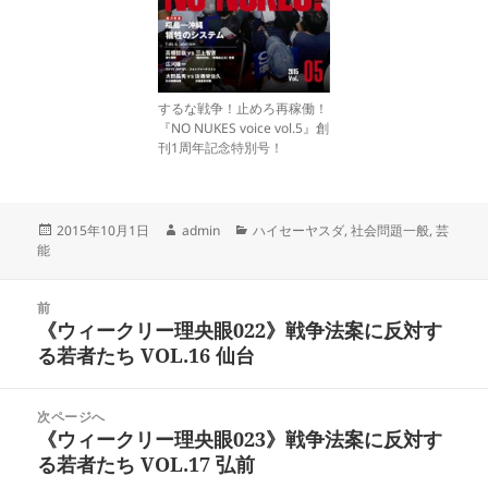
するな戦争！止めろ再稼働！
『NO NUKES voice vol.5』創
刊1周年記念特別号！
投
作
カ
2015年10月1日
admin
ハイセーヤスダ
,
社会問題一般
,
芸
稿
成
テ
能
日:
者
ゴ
リ
投
ー
前
稿
《ウィークリー理央眼022》戦争法案に反対す
前
ナ
る若者たち VOL.16 仙台
の
ビ
投
ゲ
稿:
次ページへ
ー
《ウィークリー理央眼023》戦争法案に反対す
次
シ
る若者たち VOL.17 弘前
の
ョ