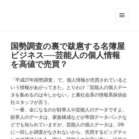
メニュ
ーとウ
ィジェ
ット
国勢調査の裏で跋扈する名簿屋
ビジネス──芸能人の個人情報
を高値で売買？
「平成27年国勢調査」で、個人情報が売買されていると
いう情報があがってきた。とりわけ「芸能人の個人デー
タを集めるのは今しかない」と裏社会系の情報系探偵会
社スタッフが言う。
「一番、金になるのが財界人や芸能人のデータですよ。
財界人のデータは、家族構成などが帝国データバンクな
どでも知られていますが、芸能人の個人データは、5年
に一回しか調査がなされないから、売買するビッグチャ