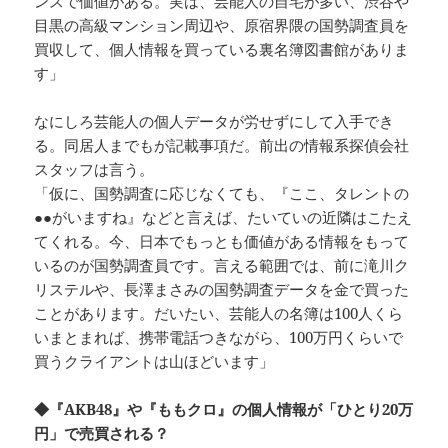
ンスで価値がある。実は、芸能人の自宅が多い、渋谷や
目黒の高級マンション周辺や、原宿界隈の国勢調査員を
買収して、個人情報を買っている裏名簿図書館がありま
す」
なにしろ芸能人の個人データが労せずにして入手でき
る。同居人までもが記載事項だ。前出の情報系探偵会社
スタッフは言う。
「仮に、国勢調査に応じなくても、『ここ、タレントの
●●がいますね』などと言えば、たいていの近隣はこたえ
てくれる。今、日本でもっとも価値がある情報をもって
いるのが国勢調査員です。言える範囲では、前に滝川ク
リステルや、長澤まさみの国勢調査データを金で買った
ことがあります。だいたい、芸能人の名簿は100人くら
いまとまれば、携帯電話つきながら、100万円くらいで
買うクライアントは山ほどいます」
◆『AKB48』や『ももクロ』の個人情報が「ひとり20万
円」で売買される？