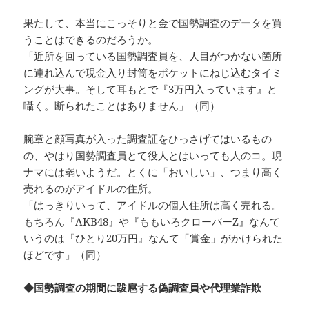
果たして、本当にこっそりと金で国勢調査のデータを買
うことはできるのだろうか。
「近所を回っている国勢調査員を、人目がつかない箇所
に連れ込んで現金入り封筒をポケットにねじ込むタイミ
ングが大事。そして耳もとで『3万円入っています』と
囁く。断られたことはありません」（同）
腕章と顔写真が入った調査証をひっさげてはいるもの
の、やはり国勢調査員とて役人とはいっても人のコ。現
ナマには弱いようだ。とくに「おいしい」、つまり高く
売れるのがアイドルの住所。
「はっきりいって、アイドルの個人住所は高く売れる。
もちろん『AKB48』や『ももいろクローバーZ』なんて
いうのは『ひとり20万円』なんて「賞金」がかけられた
ほどです」（同）
◆国勢調査の期間に跋扈する偽調査員や代理業詐欺