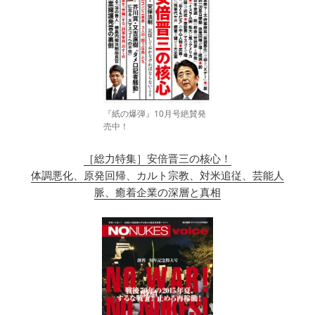
『紙の爆弾』10月号絶賛発
売中！
［総力特集］安倍晋三の核心！
体調悪化、原発回帰、カルト宗教、対米追従、芸能人
脈、癒着企業の深層と真相