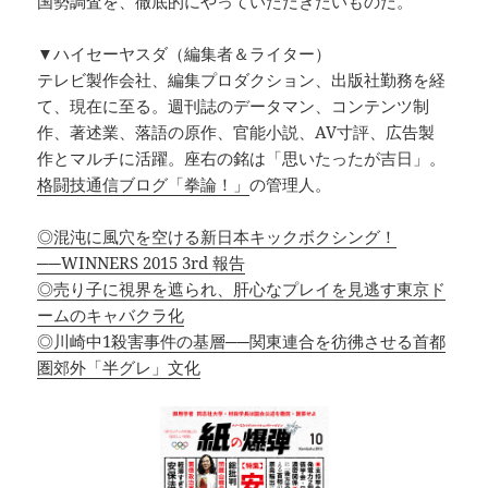
国勢調査を、徹底的にやっていただきたいものだ。
▼ハイセーヤスダ（編集者＆ライター）
テレビ製作会社、編集プロダクション、出版社勤務を経
て、現在に至る。週刊誌のデータマン、コンテンツ制
作、著述業、落語の原作、官能小説、AV寸評、広告製
作とマルチに活躍。座右の銘は「思いたったが吉日」。
格闘技通信ブログ「拳論！」
の管理人。
◎混沌に風穴を空ける新日本キックボクシング！
──WINNERS 2015 3rd 報告
◎売り子に視界を遮られ、肝心なプレイを見逃す東京ド
ームのキャバクラ化
◎川崎中1殺害事件の基層──関東連合を彷彿させる首都
圏郊外「半グレ」文化