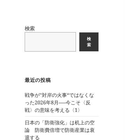
検索
検
索
最近の投稿
戦争が‟対岸の火事“ではなくな
った2026年8月──今こそ〈反
戦〉の意味を考える〈1〉
日本の「防衛強化」は机上の空
論 防衛費倍増で防衛産業は衰
退する