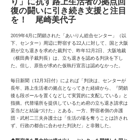
り」に抗す路上生活者の拠点回
復の闘いに引き続き支援と注目
を！ 尾崎美代子
2019年4月に閉鎖された「あいりん総合センター」（以
下、センター）周辺に野宿する22人に対して、国と大阪
府が立ち退きを求めた裁判で、昨年12月2日、大阪地裁
（横田典子裁判長）は、立ち退きを認める判決を下し
た。但し、原告が求めた仮執行宣言は認めなかった。
毎日新聞（12月3日付）によれば「判決は、センターが
長年、路上生活者の拠点となってきた経緯から、『閉鎖
後も段ボールを置くなどして実質的に支配している』と
指摘。代替場所を提供しているため府の立ち退き請求は
妥当だと結論づけた」とある。一方、野宿者側の弁護
団・武村二三夫弁護士は「生活の場を奪うことは許され
ず、行政の都合に合わせた判決だ」と非難した。