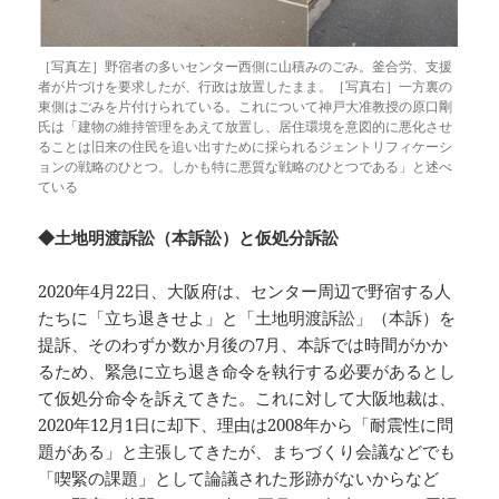
［写真左］野宿者の多いセンター西側に山積みのごみ。釜合労、支援
者が片づけを要求したが、行政は放置したまま。［写真右］一方裏の
東側はごみを片付けられている。これについて神戸大准教授の原口剛
氏は「建物の維持管理をあえて放置し、居住環境を意図的に悪化させ
ることは旧来の住民を追い出すために採られるジェントリフィケーシ
ョンの戦略のひとつ。しかも特に悪質な戦略のひとつである」と述べ
ている
◆土地明渡訴訟（本訴訟）と仮処分訴訟
2020年4月22日、大阪府は、センター周辺で野宿する人
たちに「立ち退きせよ」と「土地明渡訴訟」（本訴）を
提訴、そのわずか数か月後の7月、本訴では時間がかか
るため、緊急に立ち退き命令を執行する必要があるとし
て仮処分命令を訴えてきた。これに対して大阪地裁は、
2020年12月1日に却下、理由は2008年から「耐震性に問
題がある」と主張してきたが、まちづくり会議などでも
「喫緊の課題」として論議された形跡がないからなど