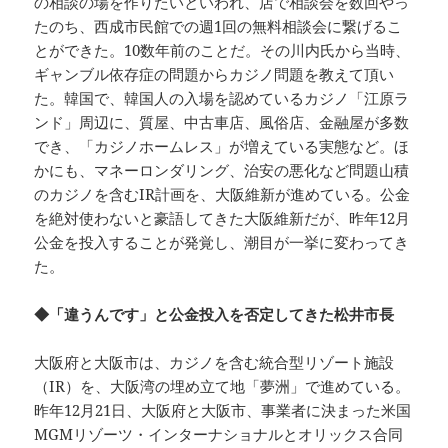
の相談の場を作りたいといわれ、店で相談会を数回やっ
たのち、西成市民館での週1回の無料相談会に繋げるこ
とができた。10数年前のことだ。その川内氏から当時、
ギャンブル依存症の問題からカジノ問題を教えて頂い
た。韓国で、韓国人の入場を認めているカジノ「江原ラ
ンド」周辺に、質屋、中古車店、風俗店、金融屋が多数
でき、「カジノホームレス」が増えている実態など。ほ
かにも、マネーロンダリング、治安の悪化など問題山積
のカジノを含むIR計画を、大阪維新が進めている。公金
を絶対使わないと豪語してきた大阪維新だが、昨年12月
公金を投入することが発覚し、潮目が一挙に変わってき
た。
◆「違うんです」と公金投入を否定してきた松井市長
大阪府と大阪市は、カジノを含む統合型リゾート施設
（IR）を、大阪湾の埋め立て地「夢洲」で進めている。
昨年12月21日、大阪府と大阪市、事業者に決まった米国
MGMリゾーツ・インターナショナルとオリックス合同