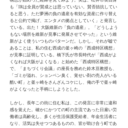
も「IRは全員が賛成とは思っていない。賛否拮抗してい
ると思う。ただ夢洲の負の遺産を有効な資産に作り替え
ると公約で掲げ、エンタメの拠点としていく」と発言し
ている。出た！ 大阪維新の「負の遺産」。「どうしよう
もない場所を維新が見事に発展させてやった」という維
新がよく使ういつものパターンだ。しかし、それが嘘で
あることは、私の住む西成の釜ヶ崎の「西成特区構想」
が見事に証明している。橋下氏が市長時代が「西成がよ
くなれば大阪がよくなる」と始めた「西成特区構想」
で、「まちづくり会議」の座長を務めた鈴木亘教授も、
「ゴミが溢れ、ションベン臭く、覚せい剤の売人がいる
酷い町」と釜ヶ崎をさんざんコケにし、俺の手で釜ヶ崎
がよくなったと手柄にしようとした。
しかし、長年この街に住む私は、この発言に非常に違和
感を覚えた。確かにかつての町の主流であった日雇い労
働者は高齢化し、多くが生活保護受給者、年金生活者に
なり、活気は失せつつあるものの、皆が助け合う町であ