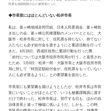
民票を強制削除された被害者だった
◆市長室にはほとんどいない松井市長
私は、釜ヶ崎地域合同労組、日本人民委員会、釜ヶ崎炊
き出しの会、釜ヶ崎公民権運動のメンバーとともに、大
阪市・松井市長に対して、住民票を持たない、持てない
人たちにも必ず給付金を渡すようにと要請活動を行って
きた。4月28日、西成区役所に要請行動を行った際、
「給付については大阪市役所市民局が行う」と返答され
たため、5月8日、松井一郎・大阪市長と大阪市役所市民
局に対して「特別定額給付金が、住民票をもっていない
人にも必ず渡るように」との要望書を提出した。
市長室にも要望書を届けようとしたが、松井市長は市長
室にいないことがほとんどで、いつも秘書課職員に渡す
だけで終わった。松井市長は、登庁する日も、ほかの自
治体首長と違って極端に低いようだ。しかも、この時、
市民局の職員はわずか12名しかいない一方で、IR事業、