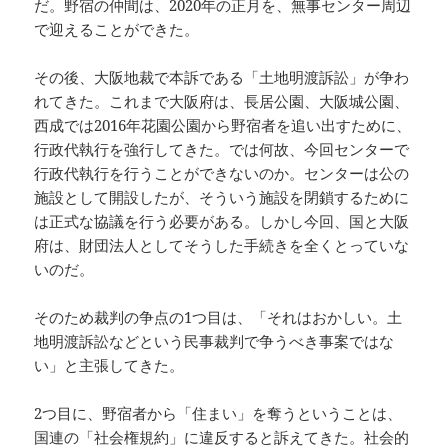
だ。野宿の仲間は、2020年の正月を、無事センター周辺
で迎えることができた。
その後、大阪地裁で本訴である「土地明渡訴訟」が争わ
れてきた。これまで大阪府は、長居公園、大阪城公園、
西成では2016年花園公園から野宿者を追い出すために、
行政代執行を強行してきた。では何故、今回センターで
行政代執行を行うことができないのか。センターは公の
施設として開設したが、そういう施設を閉鎖するために
は正式な協議を行う必要がある。しかし今回、国と大阪
府は、財団法人としてそうした手続きを全くとっていな
いのだ。
そのため裁判の争点の1つ目は、「それはおかしい。土
地明渡訴訟などという民事裁判で争うべき事案ではな
い」と主張してきた。
2つ目に、野宿者から「住まい」を奪うということは、
国連の「社会権規約」に違反すると訴えてきた。社会的