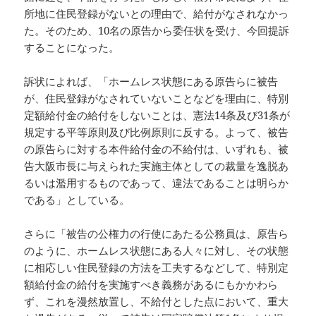
所地に住民登録がないとの理由で、給付がなされなかっ
た。そのため、10名の原告から委任状を受け、今回提訴
することになった。
訴状によれば、「ホームレス状態にある原告らに被告
が、住民登録がなされていないことなどを理由に、特別
定額給付金の給付をしないことは、憲法14条及び31条が
規定する平等原則及び比例原則に反する。よって、被告
の原告らに対する本件給付金の不給付は、いずれも、被
告大阪市長に与えられた実施主体としての裁量を逸脱あ
るいは濫用するものであって、違法であることは明らか
である」としている。
さらに「被告の公権力の行使にあたる公務員は、原告ら
のように、ホームレス状態にある人々に対し、その状態
に相応しい住民登録の方法を工夫するなどして、特別定
額給付金の給付を実施すべき義務があるにもかかわら
ず、これを漫然放置し、不給付とした点において、重大