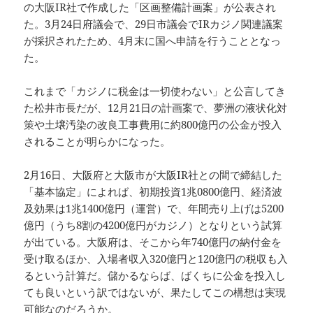
の大阪IR社で作成した「区画整備計画案」が公表され
た。3月24日府議会で、29日市議会でIRカジノ関連議案
が採択されたため、4月末に国へ申請を行うこととなっ
た。
これまで「カジノに税金は一切使わない」と公言してき
た松井市長だが、12月21日の計画案で、夢洲の液状化対
策や土壌汚染の改良工事費用に約800億円の公金が投入
されることが明らかになった。
2月16日、大阪府と大阪市が大阪IR社との間で締結した
「基本協定」によれば、初期投資1兆0800億円、経済波
及効果は1兆1400億円（運営）で、年間売り上げは5200
億円（うち8割の4200億円がカジノ）となりという試算
が出ている。大阪府は、そこから年740億円の納付金を
受け取るほか、入場者収入320億円と120億円の税収も入
るという計算だ。儲かるならば、ばくちに公金を投入し
ても良いという訳ではないが、果たしてこの構想は実現
可能なのだろうか。