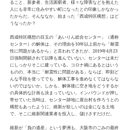
ること、新参者、生活困窮者、様々な障害などを抱えた
人にも非常に住みやすい町になったとの印象しかなかっ
たからだ。そんななか、始まった「西成特区構想」はど
うなったか？
西成特区構想の目玉の「あいりん総合センター」（通称
センター）の解体は、その理由を10年以上前から「耐震
性に問題があるから」と言われてきたが、2019年4月23
日強制閉鎖されて以降も進んでいない。センターは未だ
にしっかりそこに建っている。コロナ禍にあるとはいう
ものの、本当に「耐震性に問題がある」ならば、即刻ど
んな手段を使ってでも、解体工事を進めなくてはならな
いのではないか。しかも、解体後に空き地をどうするか
の具体的な計画も決まっていない。インバウンドが押し
寄せていた当時は、センター跡地に屋台村を作ろうとの
構想もあったように、維新が欲しいのは金になる土地
で、そこに維新関連業者を投入し、儲けさすだけだ。
維新が「負の遺産」という夢洲も、大阪市のごみの最終