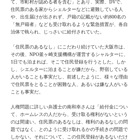
て、市町村が認める者を含む」とあり、実際、DVで、
住民票のある家からシェルターなどに避難している人
や、出生届けが出されず、戸籍の記載がない約800名の
「無戸籍者」なども受け取れるような緊急措置が、各自
治体で執られ、じっさいに給付されていた。
「住民票のあるなし」にこだわり続けていた大阪市は、
その後、NPO釜ヶ崎支援機構が運営するシャルターに、
1日でも泊まれば、そこで住民登録を行うとした。しか
し、シエルターに泊まることが嫌だから、野宿している
人がいることも事実だし、前述したように、様々な理由
で住民票をとることが困難な人、あるいは嫌な人がいる
ことも事実だ。
人権問題に詳しい弁護士の南和幸さんは「給付金につい
て、ホームレスの人だから、受け取る権利がないという
のは間違い。住民票のあるなしは、権利のあるなしの問
題ではなく、とのように受け取れるかの手続きの問題で
しかない。それについて、この住民登録があるないだけ