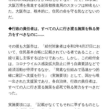
大阪万博を推進する副首都推進局のスタッフは80名もい
た。大阪市は、根本的に、住民の命を守る気などないの
だ。
◆行政の責任者は、すべての人に行き渡る施策を執る努
力をすべきなのに……
その後も大阪市は、「給付対象者は令和2年4月27日にお
いて、住民基本台帳に記載されている者であること」と
繰り返し主張するばかりであった。しかし、この給付金
は、コロナウイルス感染拡大防止に伴う自粛要請などで
経済活動が停滞するなか、「簡素な仕組みで迅速かつ的
確に家計へ支援を行う」（実施要項）として、国から唯
一出された支援策であり、各自治体、行政の責任者は、
すべての人に行き渡る施策を必死で執る努力をすべきだ
った。
実施要項には、「記載がなくてもそれに準ずるものとし