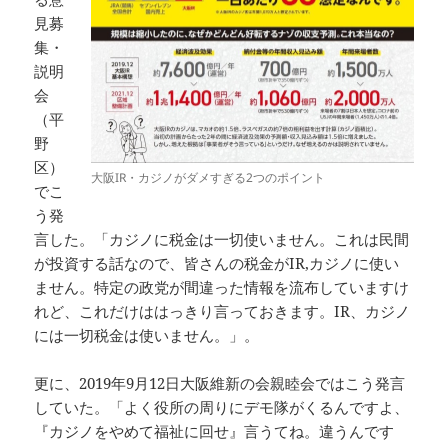
見募
集・
説明
会
（平
野
区）
大阪IR・カジノがダメすぎる2つのポイント
でこ
う発
言した。「カジノに税金は一切使いません。これは民間
が投資する話なので、皆さんの税金がIR,カジノに使い
ません。特定の政党が間違った情報を流布していますけ
れど、これだけははっきり言っておきます。IR、カジノ
には一切税金は使いません。」。
更に、2019年9月12日大阪維新の会親睦会ではこう発言
していた。「よく役所の周りにデモ隊がくるんですよ、
『カジノをやめて福祉に回せ』言うてね。違うんです