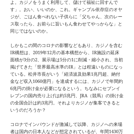
よ。カジノをうまく利用して、儲けて福祉に回すんで
す」。おい、いいのか、これ。ギャンブル依存症のオヤ
ジが、ごはん食べれない子供らに「父ちゃん、次のレー
ス取ったら、お前らに旨いもん食わせてやっからな」と
同じではないのか。
しかもこの間のコロナの影響などもあり、カジノを含む
IR構想は、2019年12月の基本構想から、IR施設の延床
面積が3分の2、展示場は5分の1に削減・縮小され、当初
掲げてきた「世界最高水準のIR」とは程遠いものになっ
ている。松井市長がいう「経済波及効果1兆円超、納付
金など収入1060億円」を達成するには、カジノで年間約
6兆円の掛け金が必要になるという。ちなみにセブンイ
レブンの国内売り上げは約5兆円、JRA（競馬）の掛け金
の全国合計は約3兆円。それよりカジノが集客できると
いうのだろうか？
コロナでインバウンドが激減して以降、カジノへの来場
者は国内の日本人などが想定されているが、年間1430万