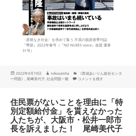
〈原発なき社会〉を求めて集う 不屈の脱原発季刊誌
『季節』2022年春号（『NO NUKES voice』改題 通巻
31号）
投
作
カ
2022年4月19日
rokusaisha
《西成あいりん総合センタ
稿
成
大阪IR・カジノで大阪がつぶれる
テ
ー問題》
,
尾﨑美代子
,
社会問題一般
コメントを残す
日:
者
ゴ
リ
ー
住民票がないことを理由に「特
別定額給付金」を貰えなかった
人たちが、大阪市・松井一郎市
長を訴えました！ 尾崎美代子