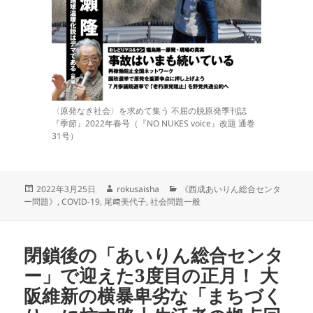
〈原発なき社会〉を求めて集う 不屈の脱原発季刊誌
『季節』2022年春号（『NO NUKES voice』改題 通巻
31号）
投
作
カ
2022年3月25日
rokusaisha
《西成あいりん総合センタ
稿
成
テ
ー問題》
,
COVID-19
,
尾﨑美代子
,
社会問題一般
日:
者
ゴ
リ
ー
閉鎖後の「あいりん総合センタ
ー」で迎えた3度目の正月！ 大
阪維新の横暴卑劣な「まちづく