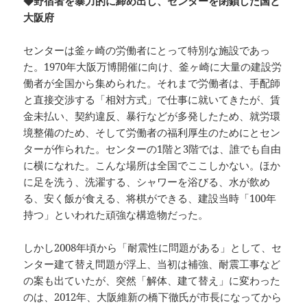
◆野宿者を暴力的に締め出し、センターを閉鎖した国と
大阪府
センターは釜ヶ崎の労働者にとって特別な施設であっ
た。1970年大阪万博開催に向け、釜ヶ崎に大量の建設労
働者が全国から集められた。それまで労働者は、手配師
と直接交渉する「相対方式」で仕事に就いてきたが、賃
金未払い、契約違反、暴行などが多発したため、就労環
境整備のため、そして労働者の福利厚生のためにとセン
ターが作られた。センターの1階と3階では、誰でも自由
に横になれた。こんな場所は全国でここしかない。ほか
に足を洗う、洗濯する、シャワーを浴びる、水が飲め
る、安く飯が食える、将棋ができる、建設当時「100年
持つ」といわれた頑強な構造物だった。
しかし2008年頃から「耐震性に問題がある」として、セ
ンター建て替え問題が浮上、当初は補強、耐震工事など
の案も出ていたが、突然「解体、建て替え」に変わった
のは、2012年、大阪維新の橋下徹氏が市長になってから