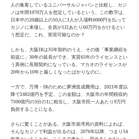
人の集客しているユニバーサルジャパンと比較し、カジ
ノは年間1070万人を想定しているという。この数字は、
日本中の20歳以上の10人に1人が入場料6000円を払って
カジノに来場し、全員が1日あたり60万円をかけるとい
う想定だ。これ、実現可能なのか？
しかも、大阪IRは35年契約のうえ、その後「事業継続を
前提に」30年の延長ができ、実質65年のライセンスとい
う異例に長期契約になっている。マカオのライセンスが
20年から10年と厳しくなったばかりなのに。
一方で、万博・IRのために夢洲造成費用は、2021年度以
降で2482億円を予定。この金額は、大阪市の年間税収約
7500億円の3分の1に相当し、大阪市民一人あたり9万円
負担することになる。
さらに驚くことがある。大阪市港湾局の資料によれば、
そんなカジノで利益が出るのは、2076年以降、つまり54
年後ということだ。ここまで来たら、辞めるしかないと