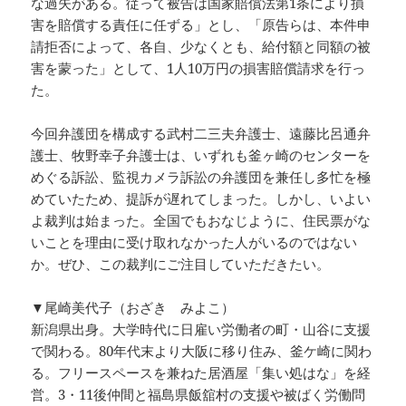
な過失がある。従って被告は国家賠償法第1条により損
害を賠償する責任に任ずる」とし、「原告らは、本件申
請拒否によって、各自、少なくとも、給付額と同額の被
害を蒙った」として、1人10万円の損害賠償請求を行っ
た。
今回弁護団を構成する武村二三夫弁護士、遠藤比呂通弁
護士、牧野幸子弁護士は、いずれも釜ヶ崎のセンターを
めぐる訴訟、監視カメラ訴訟の弁護団を兼任し多忙を極
めていたため、提訴が遅れてしまった。しかし、いよい
よ裁判は始まった。全国でもおなじように、住民票がな
いことを理由に受け取れなかった人がいるのではない
か。ぜひ、この裁判にご注目していただきたい。
▼尾崎美代子（おざき みよこ）
新潟県出身。大学時代に日雇い労働者の町・山谷に支援
で関わる。80年代末より大阪に移り住み、釜ケ崎に関わ
る。フリースペースを兼ねた居酒屋「集い処はな」を経
営。3・11後仲間と福島県飯舘村の支援や被ばく労働問