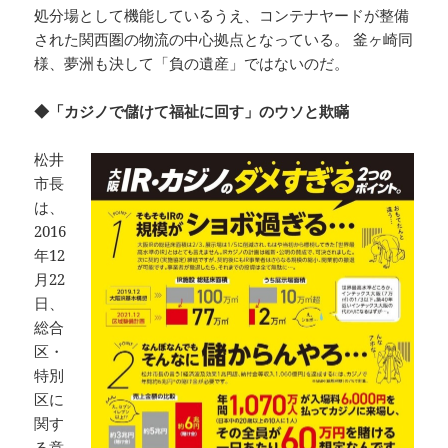
処分場として機能しているうえ、コンテナヤードが整備
された関西圏の物流の中心拠点となっている。 釜ヶ崎同
様、夢洲も決して「負の遺産」ではないのだ。
◆「カジノで儲けて福祉に回す」のウソと欺瞞
松井
市長
は、
2016
年12
月22
日、
総合
区・
特別
区に
関す
る意