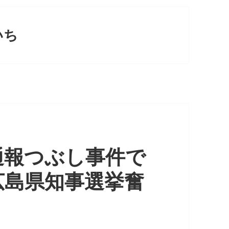
いち
通報つぶし事件で
広島県知事選挙奮