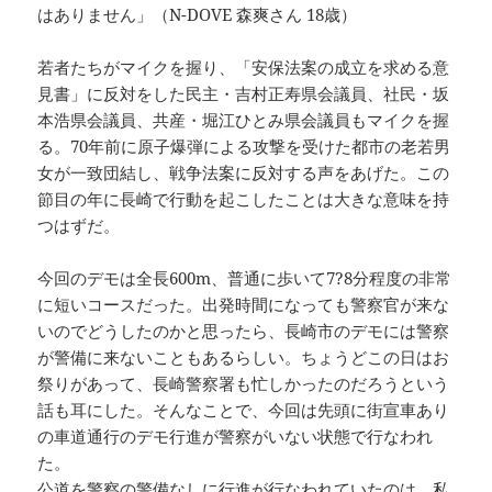
はありません」（N-DOVE 森爽さん 18歳）
若者たちがマイクを握り、「安保法案の成立を求める意
見書」に反対をした民主・吉村正寿県会議員、社民・坂
本浩県会議員、共産・堀江ひとみ県会議員もマイクを握
る。70年前に原子爆弾による攻撃を受けた都市の老若男
女が一致団結し、戦争法案に反対する声をあげた。この
節目の年に長崎で行動を起こしたことは大きな意味を持
つはずだ。
今回のデモは全長600m、普通に歩いて7?8分程度の非常
に短いコースだった。出発時間になっても警察官が来な
いのでどうしたのかと思ったら、長崎市のデモには警察
が警備に来ないこともあるらしい。ちょうどこの日はお
祭りがあって、長崎警察署も忙しかったのだろうという
話も耳にした。そんなことで、今回は先頭に街宣車あり
の車道通行のデモ行進が警察がいない状態で行なわれ
た。
公道を警察の警備なしに行進が行なわれていたのは、私