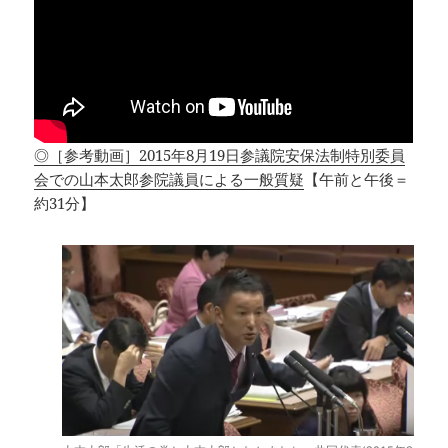
◎［参考動画］2015年8月19日参議院安保法制特別委員
会での山本太郎参院議員による一般質疑
【午前と午後＝
約31分】