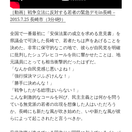
［動画］戦争立法に反対する若者の緊急デモin長崎 –
2015.7.25 長崎市（3分4秒）
全国で一番最初に「安保法案の成立を求める意見書」を
県議会で可決した長崎で、若者たちは声をあげることを
決めた。非常に保守的なこの地で、彼らが自民党を明確
に批判したシュプレヒコールを街に響かせたことは、地
元議員にとっても相当衝撃的だったはずだ。
「なんか自民党感じ悪いよね！」
「強行採決マジふざけんな！」
「勝手に決めんな！」
「戦争したがる総理はいらない！」
こんな刺激的なコールを叫び、民主主義とは何かを問う
ている無党派の若者の出現を想像した人はいただろう
か。長崎にも新たな風が吹き始めた、いや新たな風が彼
らによって起こされたと言うべきか。