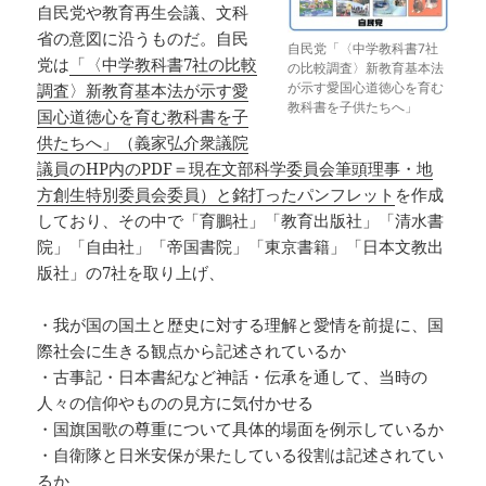
自民党や教育再生会議、文科
省の意図に沿うものだ。自民
自民党「〈中学教科書7社
党は
「〈中学教科書7社の比較
の比較調査〉新教育基本法
が示す愛国心道徳心を育む
調査〉新教育基本法が示す愛
教科書を子供たちへ」
国心道徳心を育む教科書を子
供たちへ」（義家弘介衆議院
議員のHP内のPDF＝現在文部科学委員会筆頭理事・地
方創生特別委員会委員）と銘打ったパンフレット
を作成
しており、その中で「育鵬社」「教育出版社」「清水書
院」「自由社」「帝国書院」「東京書籍」「日本文教出
版社」の7社を取り上げ、
・我が国の国土と歴史に対する理解と愛情を前提に、国
際社会に生きる観点から記述されているか
・古事記・日本書紀など神話・伝承を通して、当時の
人々の信仰やものの見方に気付かせる
・国旗国歌の尊重について具体的場面を例示しているか
・自衛隊と日米安保が果たしている役割は記述されてい
るか