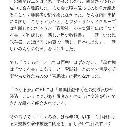
ーの西尾幹二をはじめ、小林よしのり、西部邁ら多数が
途中で会を離脱した。また会長職を巡っての紛争が絶え
ることなく離脱者が後を絶たなかった。そんな内部事情
に直面し「こりゃアカンわ」とフジ・サンケイグループ
は判断したのだろうか「育鵬社」から実質的には「つく
る会」が作成した「新しい歴史教科書」、「新しい公民
教科書」とほぼ同じ内容で「新しい日本の歴史」、「新
しいみんなの公民」を世に出した。
でも「つくる会」としては面白いはずがない。「著作権
は『つくる会』にあり」と「育鵬社」との間で何度か折
衝がもたれたものの「育鵬社」は折れなかった。
「つくる会」のHPには
「育鵬社盗作問題の交渉及び全
経過」
というタグがあり両者がどのように交渉を行って
きたが細かく紹介されている。
その冒頭で〈「つくる会」は昨年10月以来、育鵬社によ
る大規模な著作権侵害問題を、話し合いで解決すべく、