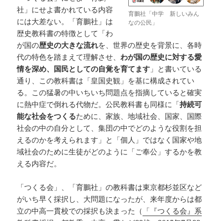
社」にせよ書かれている内容
育鵬社「中学 新しいみん
には大差ない。「育鵬社」は
なの公民」
歴史教科書の特徴として「わ
が国の
歴史の大きな流れ
を、世界の歴史を背景に、各時
代の特色を踏まえて理解させ、
わが国の歴史に対する愛
情を深め、国民としての自覚を育てます
」と書いている
通り、この教科書は「皇国史観」を基に構成されてい
る。この猛暑の中いちいち問題点を指摘していると確実
に熱中症で倒れる代物だ。公民教科書も同様に「
持続可
能な社会をつくる
ために、家族、地域社会、国家、国際
社会の中の自分として、集団の中でどのような役割を担
えるのかを考えられます」と「個人」ではなく国家や地
域社会のために生徒がどのように「ご奉公」するかを教
える内容だ。
「つくる会」、「育鵬社」の教科書は東京都杉並区など
がいち早く採択し、大問題になったが、来年度からは都
立の中高一貫校での採択も決まった（
「『つくる会』系