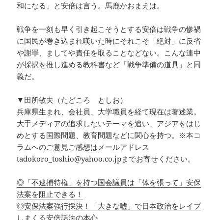
和になる」と安倍は言う。馬鹿かおまえは。
戦争を一刻も早く引き起こそうとする安倍は戦争の惨禍
に国民が巻き込まれ嘆いた時にそれこそ「絶対」に反省
や謝罪、ましてや責任を取ることなどない。こんな連中
が採択を推し進める教科書など「戦争準備の道具」と同
義だ。
▼田所敏夫（たどころ としお）
兵庫県生まれ、会社員、大学職員を経て現在は著述業。
大手メディアの追求しないテーマを追い、アジアをはじ
めとする国際問題、教育問題などに関心を持つ。※本コ
ラムへのご意見ご感想はメールアドレス
tadokoro_toshio@yahoo.co.jpまでお寄せください。
◎「不逮捕特権」を持つ国会議員は「体を張って」安保
法案を阻止できる！
◎安保法案強行採決！「大きな嘘」で日本政治をレイプ
しまくる安倍話法の本心