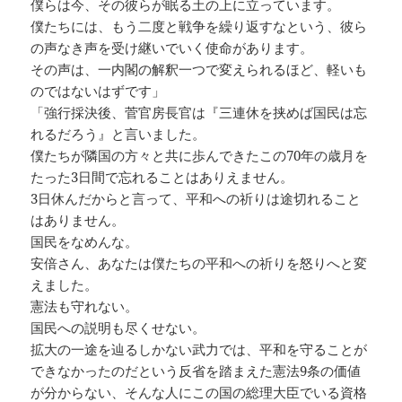
僕らは今、その彼らが眠る土の上に立っています。
僕たちには、もう二度と戦争を繰り返すなという、彼ら
の声なき声を受け継いでいく使命があります。
その声は、一内閣の解釈一つで変えられるほど、軽いも
のではないはずです」
「強行採決後、菅官房長官は『三連休を挟めば国民は忘
れるだろう』と言いました。
僕たちが隣国の方々と共に歩んできたこの70年の歳月を
たった3日間で忘れることはありえません。
3日休んだからと言って、平和への祈りは途切れること
はありません。
国民をなめんな。
安倍さん、あなたは僕たちの平和への祈りを怒りへと変
えました。
憲法も守れない。
国民への説明も尽くせない。
拡大の一途を辿るしかない武力では、平和を守ることが
できなかったのだという反省を踏まえた憲法9条の価値
が分からない、そんな人にこの国の総理大臣でいる資格