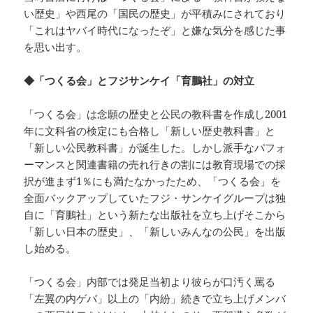
い歴史」や西尾の「国民の歴史」が平積みにされており
「これはヤバイ時代になったぞ」と嫌な気分を感じた事
を思い出す。
◆「つくる会」とフジサンケイ「育鵬社」の対立
「つくる会」は念願の歴史と公民の教科書を作成し2001
年に文科省の検定にも合格し「新しい歴史教科書」と
「新しい公民教科書」が誕生した。しかし派手なパフォ
ーマンスと関連書籍の売れ行きの割には教育現場での採
択が進まず1％にも満たなかったため、「つくる会」を
全面バックアップしていたフジ・サンケイグループは独
自に「育鵬社」という新たな出版社を立ち上げそこから
「新しい日本の歴史」、「新しいみんなの公民」を出版
し始める。
「つくる会」内部では発足当初より彼らが口汚く罵る
「左翼の内ゲバ」以上の「内紛」続きで立ち上げメンバ