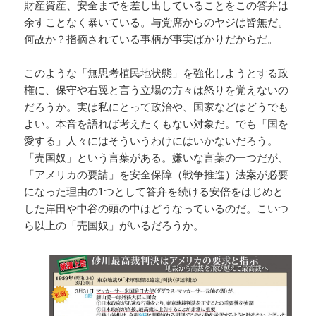
財産資産、安全までを差し出していることをこの答弁は
余すことなく暴いている。与党席からのヤジは皆無だ。
何故か？指摘されている事柄が事実ばかりだからだ。
このような「無思考植民地状態」を強化しようとする政
権に、保守や右翼と言う立場の方々は怒りを覚えないの
だろうか。実は私にとって政治や、国家などはどうでも
よい。本音を語れば考えたくもない対象だ。でも「国を
愛する」人々にはそういうわけにはいかないだろう。
「売国奴」という言葉がある。嫌いな言葉の一つだが、
「アメリカの要請」を安全保障（戦争推進）法案が必要
になった理由の1つとして答弁を続ける安倍をはじめと
した岸田や中谷の頭の中はどうなっているのだ。こいつ
ら以上の「売国奴」がいるだろうか。