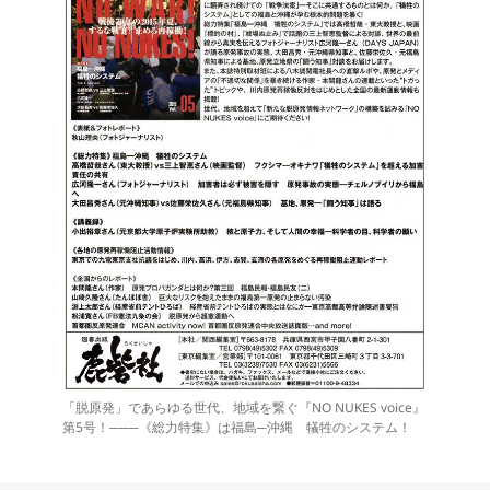
「脱原発」であらゆる世代、地域を繋ぐ『NO NUKES voice』
第5号！───《総力特集》は福島─沖縄 犠牲のシステム！