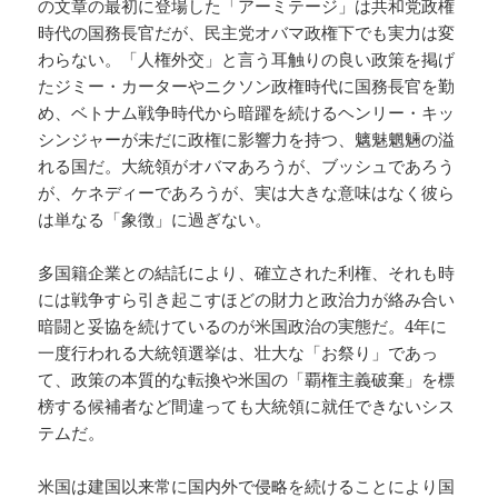
の文章の最初に登場した「アーミテージ」は共和党政権
時代の国務長官だが、民主党オバマ政権下でも実力は変
わらない。「人権外交」と言う耳触りの良い政策を掲げ
たジミー・カーターやニクソン政権時代に国務長官を勤
め、ベトナム戦争時代から暗躍を続けるヘンリー・キッ
シンジャーが未だに政権に影響力を持つ、魑魅魍魎の溢
れる国だ。大統領がオバマあろうが、ブッシュであろう
が、ケネディーであろうが、実は大きな意味はなく彼ら
は単なる「象徴」に過ぎない。
多国籍企業との結託により、確立された利権、それも時
には戦争すら引き起こすほどの財力と政治力が絡み合い
暗闘と妥協を続けているのが米国政治の実態だ。4年に
一度行われる大統領選挙は、壮大な「お祭り」であっ
て、政策の本質的な転換や米国の「覇権主義破棄」を標
榜する候補者など間違っても大統領に就任できないシス
テムだ。
米国は建国以来常に国内外で侵略を続けることにより国