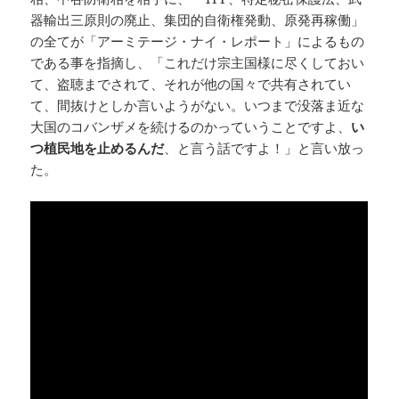
器輸出三原則の廃止、集団的自衛権発動、原発再稼働」
の全てが「アーミテージ・ナイ・レポート」によるもの
である事を指摘し、「これだけ宗主国様に尽くしておい
て、盗聴までされて、それが他の国々で共有されてい
て、間抜けとしか言いようがない。いつまで没落ま近な
大国のコバンザメを続けるのかっていうことですよ、
い
つ植民地を止めるんだ
、と言う話ですよ！」と言い放っ
た。