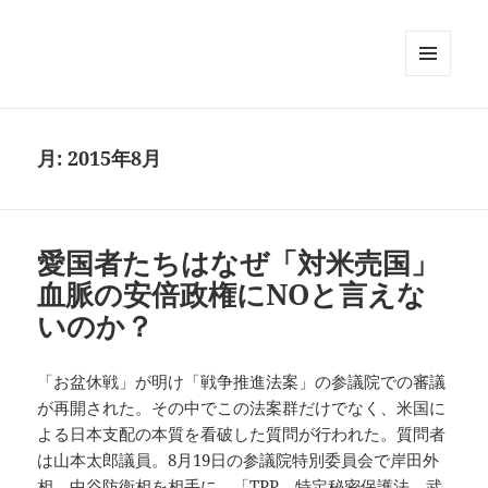
メニュ
ーとウ
ィジェ
ット
月:
2015年8月
愛国者たちはなぜ「対米売国」
血脈の安倍政権にNOと言えな
いのか？
「お盆休戦」が明け「戦争推進法案」の参議院での審議
が再開された。その中でこの法案群だけでなく、米国に
よる日本支配の本質を看破した質問が行われた。質問者
は山本太郎議員。8月19日の参議院特別委員会で岸田外
相、中谷防衛相を相手に、「TPP、特定秘密保護法、武