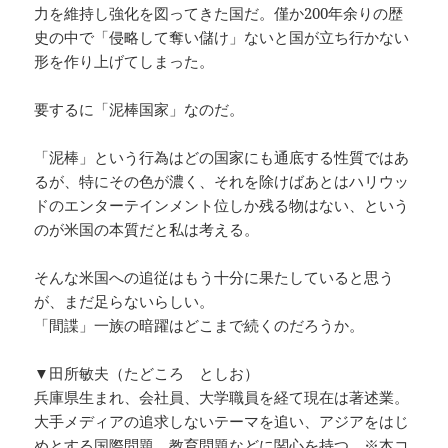
力を維持し強化を図ってきた国だ。僅か200年余りの歴
史の中で「侵略して奪い儲け」ないと国が立ち行かない
形を作り上げてしまった。
要するに「泥棒国家」なのだ。
「泥棒」という行為はどの国家にも通底する性質ではあ
るが、特にその色が濃く、それを除けばあとはハリウッ
ドのエンターテインメント位しか残る物はない、という
のが米国の本質だと私は考える。
そんな米国への追従はもう十分に果たしていると思う
が、まだ足らないらしい。
「間諜」一族の暗躍はどこまで続くのだろうか。
▼田所敏夫（たどころ としお）
兵庫県生まれ、会社員、大学職員を経て現在は著述業。
大手メディアの追求しないテーマを追い、アジアをはじ
めとする国際問題、教育問題などに関心を持つ。※本コ