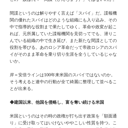
間諜というのは解りやすく言えば「スパイ」だ。諜報機
関の優れたスパイはどのような組織にも入り込み、その
中で指導的な役割まで果たしてゆく。革命や政変が起こ
れば、元所属していた諜報機関を見切ってでも、潜りこ
んでいる組織の中で生き延び、また新たな間諜としての
役割を帯びる。あのロシア革命だって帝政ロシアのスパ
イがそのまま革命を乗り切り生涯を全うしているじゃな
いか。
岸＝安倍ラインは100年来米国のスパイではないのか。
そう考えると連中の行動が全て綺麗に整理して並べるこ
とが出来る。
◆建国以来、他国を侵略し、富を奪い続ける
米国
米国というのはその時の政権が打ち出す政策を「額面通
り」に受け取ってはいけないややこしい性質を持つ。こ