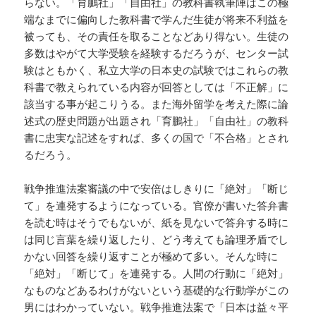
らない。「育鵬社」「自由社」の教科書執筆陣はこの極
端なまでに偏向した教科書で学んだ生徒が将来不利益を
被っても、その責任を取ることなどあり得ない。生徒の
多数はやがて大学受験を経験するだろうが、センター試
験はともかく、私立大学の日本史の試験ではこれらの教
科書で教えられている内容が回答としては「不正解」に
該当する事が起こりうる。また海外留学を考えた際に論
述式の歴史問題が出題され「育鵬社」「自由社」の教科
書に忠実な記述をすれば、多くの国で「不合格」とされ
るだろう。
戦争推進法案審議の中で安倍はしきりに「絶対」「断じ
て」を連発するようになっている。官僚が書いた答弁書
を読む時はそうでもないが、紙を見ないで答弁する時に
は同じ言葉を繰り返したり、どう考えても論理矛盾でし
かない回答を繰り返すことが極めて多い。そんな時に
「絶対」「断じて」を連発する。人間の行動に「絶対」
なものなどあるわけがないという基礎的な行動学がこの
男にはわかっていない。戦争推進法案で「日本は益々平