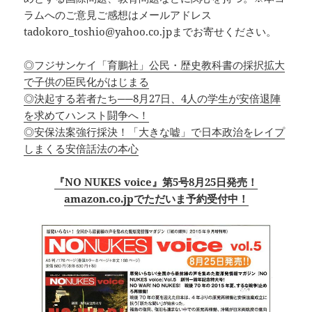
ラムへのご意見ご感想はメールアドレス
tadokoro_toshio@yahoo.co.jpまでお寄せください。
◎フジサンケイ「育鵬社」公民・歴史教科書の採択拡大
で子供の臣民化がはじまる
◎決起する若者たち──8月27日、4人の学生が安倍退陣
を求めてハンスト闘争へ！
◎安保法案強行採決！「大きな嘘」で日本政治をレイプ
しまくる安倍話法の本心
『NO NUKES voice』第5号8月25日発売！
amazon.co.jpでただいま予約受付中！