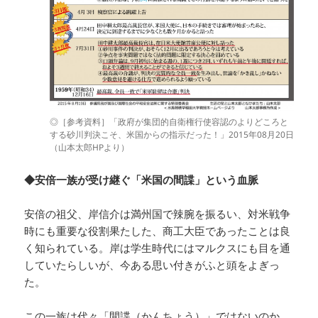
◎［参考資料］「政府が集団的自衛権行使容認のよりどころと
する砂川判決こそ、米国からの指示だった！」2015年08月20日
（山本太郎HPより）
◆安倍一族が受け継ぐ「米国の間諜」という血脈
安倍の祖父、岸信介は満州国で辣腕を振るい、対米戦争
時にも重要な役割果たした、商工大臣であったことは良
く知られている。岸は学生時代にはマルクスにも目を通
していたらしいが、今ある思い付きがふと頭をよぎっ
た。
この一族は代々「間諜（かんちょう）」ではないのか。