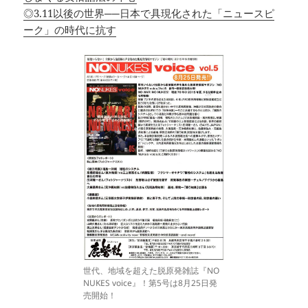
◎3.11以後の世界──日本で具現化された「ニュースピ
ーク」の時代に抗す
世代、地域を超えた脱原発雑誌『NO
NUKES voice』！第5号は8月25日発
売開始！