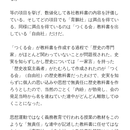
等の項目を挙げ、数値化して各社教科書の内容を評価し
ている。そしてどの項目でも「育鵬社」は満点を得てい
る。同様に満点を得ているのは「つくる会」教科書を出
している「自由社」だけだ。
「つくる会」が教科書を作成する過程で「歴史の専門
家」がほとんど関わっていないことが問題視された。史
実を知らずしかし歴史については「一家言」を持った
「歴史改竄主義者」がたむろして作成されたのが「つく
る会」（自由社）の歴史教科書だったわけで、史実を知
らずに個人の思い込みや思想で無責任に歴史教科書を作
ろうとしたので、当然のごとく「内紛」が勃発し、会の
発足当時から名を連ねていた連中がどんどん離散してゆ
くことになった。
思想運動ではなく義務教育で行われる授業の教材をこの
ような「無責任」な連中が記述した教科書に任せてはな