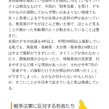
安倍政権が進めている国作りが国民に与えているインパ
クトは相当なもので、今回の「戦争法案」を受け、デモ
そのものが成熟しておらず勢いがあまりない地域でも
次々と若者によるデモが企画され反対の声があがってい
る。無党派のデモがほとんど無い土地で、ほとんど見る
ことの無かった年齢層の人々が動き出していることは驚
きだ。
全国のデモや抗議を4年以上、年間100回以上撮影してい
る私でも、鳥取県・長崎県・大分県・熊本県の4県だけ
は今まで撮影ができずにいた。タイミングが合わなかっ
たり、開催頻度が少なかったり、情報発信の充実度、行
きやすさなど様々な理由があったが、それが今年7月の
「若者デモ」の撮影だけで大分県以外の3県へ行くこと
ができてしまった。なかなか伝わらないかもしれない
が、すごいことが今日本で起きていると私は痛感してい
る。