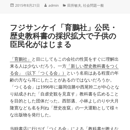
投
作
カ
2015年8月21日
admin
田所敏夫
,
社会問題一般
稿
成
テ
日:
者
ゴ
リ
フジサンケイ「育鵬社」公民・
ー
歴史教科書の採択拡大で子供の
臣民化がはじまる
「育鵬社」
と目にしてもこの会社の性質をすぐに理解出
来る人は少ないだろう。一方
「新しい歴史教科書をつく
る会」（以下「つくる会」）
という名前はある程度の年
齢の方なら耳にしたことがあるのではないだろうか。
「つくる会」は1996年に藤岡信勝や西尾幹二が中心とな
り結成された「自虐史観を見直す」教科書を広めること
を目的とした団体だった。西部邁、小林よしのりや大月
隆寛なども名を列ね「歴史改竄」の一大運動として様々
な出版物を発行した。
当時書店に行けば「つくる会」による「教科書が教えな