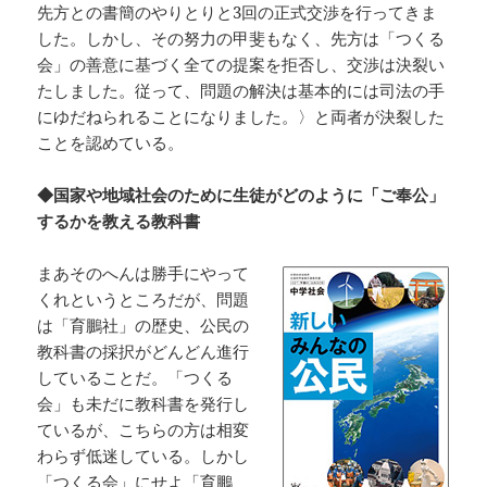
先方との書簡のやりとりと3回の正式交渉を行ってきま
した。しかし、その努力の甲斐もなく、先方は「つくる
会」の善意に基づく全ての提案を拒否し、交渉は決裂い
たしました。従って、問題の解決は基本的には司法の手
にゆだねられることになりました。〉と両者が決裂した
ことを認めている。
◆国家や地域社会のために生徒がどのように「ご奉公」
するかを教える教科書
まあそのへんは勝手にやって
くれというところだが、問題
は「育鵬社」の歴史、公民の
教科書の採択がどんどん進行
していることだ。「つくる
会」も未だに教科書を発行し
ているが、こちらの方は相変
わらず低迷している。しかし
「つくる会」にせよ「育鵬