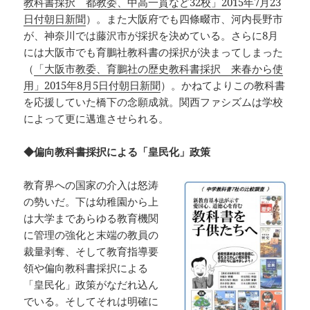
教科書採択 都教委、中高一貫など32校」2015年7月23
日付朝日新聞
）。また大阪府でも四條畷市、河内長野市
が、神奈川では藤沢市が採択を決めている。さらに8月
には大阪市でも育鵬社教科書の採択が決まってしまった
（
「大阪市教委、育鵬社の歴史教科書採択 来春から使
用」2015年8月5日付朝日新聞
）。かねてよりこの教科書
を応援していた橋下の念願成就。関西ファシズムは学校
によって更に邁進させられる。
◆偏向教科書採択による「皇民化」政策
教育界への国家の介入は怒涛
の勢いだ。下は幼稚園から上
は大学まであらゆる教育機関
に管理の強化と末端の教員の
裁量剥奪、そして教育指導要
領や偏向教科書採択による
「皇民化」政策がなだれ込ん
でいる。そしてそれは明確に