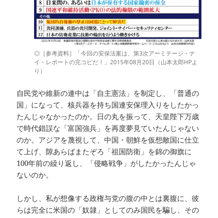
◎［参考資料］「今回の安保法案は、第3次アーミテージ・ナ
イ・レポートの完コピだ！」2015年08月20日（山本太郎HPよ
り）
自民党や維新の連中は「自主憲法」を制定し、「普通の
国」になって、核兵器を持ち国連安保理入りをしたかっ
たんじゃなかったのか。日の丸を振って、天皇陛下万歳
で時代錯誤な「富国強兵」を再度夢見ていたんじゃない
のか。アジアを蔑視して、中国・朝鮮を仮想敵国に仕立
て上げ、隙あらばまたぞろ「祖国防衛」を錦の御旗に
100年前の繰り返し、「侵略戦争」がしたかったんじゃ
ないのか。
しかし、私が想像する政権与党の腹の中とは裏腹に、彼
らは完全に米国の「奴隷」としてのみ国民を騙し、その