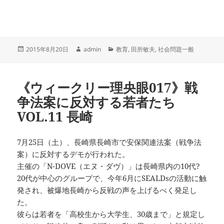
投
作
カ
2015年8月20日
admin
教育
,
田所敏夫
,
社会問題一般
稿
成
テ
日:
者
ゴ
リ
《ウィークリー理央眼017》戦
ー
争法案に反対する若者たち
VOL.11 長崎
7月25日（土）、長崎県長崎市で安保関連法案（戦争法
案）に反対するデモが行われた。
主催の「N-DOVE（エヌ・ダヴ）」は長崎県内の10代?
20代が中心のグループで、今年6月にSEALDsの活動に触
発され、被爆地長崎から反戦の声を上げるべく発足し
た。
彼らは若者を「高校生から大学生、30歳まで」と規定し