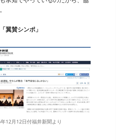
。
「翼賛シンポ」
16年12月12日付福井新聞より