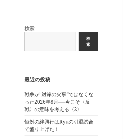
検索
検
索
最近の投稿
戦争が‟対岸の火事“ではなくな
った2026年8月──今こそ〈反
戦〉の意味を考える〈2〉
恒例の絆興行はRyuの引退試合
で盛り上げた！