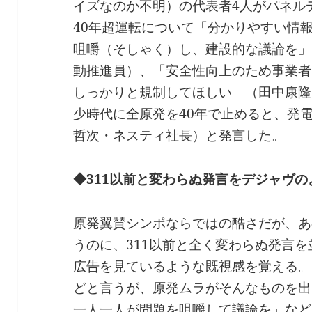
イズなのか不明）の代表者4人がパネル
40年超運転について「分かりやすい情
咀嚼（そしゃく）し、建設的な議論を」
動推進員）、「安全性向上のため事業者
しっかりと規制してほしい」（田中康隆
少時代に全原発を40年で止めると、発
哲次・ネスティ社長）と発言した。
◆311以前と変わらぬ発言をデジャヴ
原発翼賛シンポならではの酷さだが、あ
うのに、311以前と全く変わらぬ発言
広告を見ているような既視感を覚える。
どと言うが、原発ムラがそんなものを出
一人一人が問題を咀嚼して議論を」など