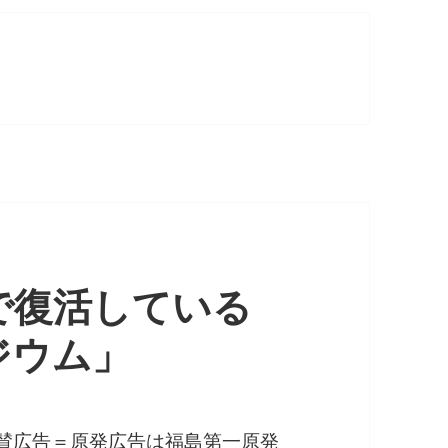
で復活している
ジウム」
翼賛広告＝原発広告は福島第一原発