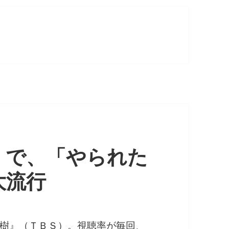
』で、「やられた
大流行
樹』（ＴＢＳ）。視聴率が毎回、