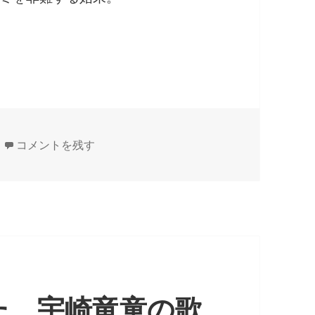
擁護する卑劣でお粗末なネット工作
麻生副総理のナチス発言を擁護する卑劣でお粗末なネット工
コメントを残す
た、宇崎竜童の歌