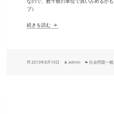
なので、数千枚の単位で買い占めるかも
プ）
ポール・マッカートニー日
続きを読む
投
作
カ
2013年8月10日
admin
社会問題一般
稿
成
テ
日:
者
ゴ
リ
ー