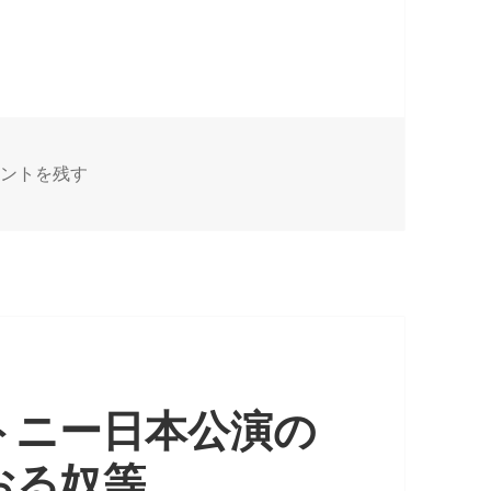
やられたら、倍返しだ」が大流行
マ『半沢直樹』で、「やられたら、倍返しだ」が大流行 に
メントを残す
トニー日本公演の
おる奴等