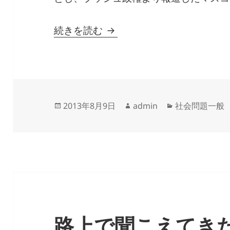
麻生副総理のナチス発言を
続きを読む
投
作
カ
2013年8月9日
admin
社会問題一般
稿
成
テ
日:
者
ゴ
リ
ー
路上で聞こえてき