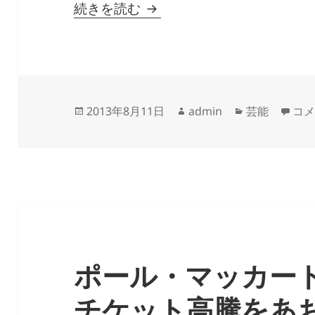
ドラマ『半沢直樹』で、「
続きを読む
投
作
カ
ドラ
2013年8月11日
admin
芸能
コ
稿
成
テ
日:
者
ゴ
リ
ー
ポール・マッカー
チケット高騰をあ