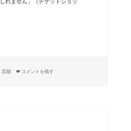
しれません」（チケットショッ
本公演のチケット高騰をあおる奴等
ポール・マッカートニー日本公演のチケット高騰をあ
,
芸能
コメントを残す