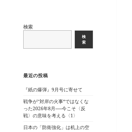
検索
検
索
最近の投稿
『紙の爆弾』9月号に寄せて
戦争が‟対岸の火事“ではなくな
った2026年8月──今こそ〈反
戦〉の意味を考える〈1〉
日本の「防衛強化」は机上の空