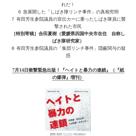
れだ！
６ 急展開した「しばき隊リンチ事件」の真相究明
７ 有田芳生参院議員の宣伝カーに乗ったしばき隊員に襲
撃された市民
［特別寄稿］合田夏樹（愛媛県四国中央市在住 自称し
ばき隊研究家）
８ 有田芳生参院議員の「集団リンチ事件」隠蔽関与の疑
惑
7月14日衝撃緊急出版！『ヘイトと暴力の連鎖』（『紙
の爆弾』増刊）