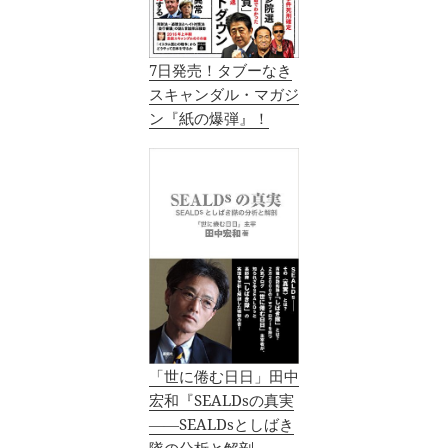
7日発売！タブーなき
スキャンダル・マガジ
ン『紙の爆弾』！
「世に倦む日日」田中
宏和『SEALDsの真実
――SEALDsとしばき