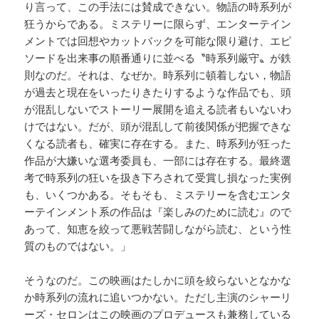
り言って、この手法には賛成できない。物語の時系列が
狂うからである。ミステリーに限らず、エンターテイン
メントでは回想やカットバックを可能な限り避け、エピ
ソードを出来事の順番通りに並べる〝時系列厳守〟が鉄
則なのだ。それは、なぜか。時系列に頓着しない，物語
が過去と現在をいったりきたりするような作品でも、頭
が混乱しないでストーリー展開を追える読者もいないわ
けではない。だが、頭が混乱して前後関係が把握できな
くなる読者も、確実に存在する。また、時系列が狂った
作品が大嫌いな選考委員も、一部には存在する。最終選
考で時系列の狂いを扱き下ろされて受賞し損なった実例
も、いくつかある。そもそも、ミステリーを含むエンタ
ーテインメント系の作品は『楽しみのために読む』ので
あって、知恵を絞って悪戦苦闘しながら読む、という性
質のものではない。」
そうなのだ。この映画はたしかに頭を絞らないとなかな
か時系列の流れに追いつかない。ただし主演のシャーリ
ーズ・セロンはこの映画のプロデュースも兼務している