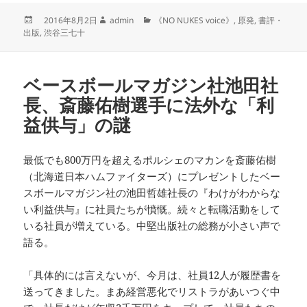
投
作
カ
2016年8月2日
admin
《NO NUKES voice》
,
原発
,
書評・
稿
成
テ
出版
,
渋谷三七十
日:
者
ゴ
リ
ー
ベースボールマガジン社池田社
長、斎藤佑樹選手に法外な「利
益供与」の謎
最低でも800万円を超えるポルシェのマカンを斎藤佑樹
（北海道日本ハムファイターズ）にプレゼントしたベー
スボールマガジン社の池田哲雄社長の『わけがわからな
い利益供与』に社員たちが憤慨。続々と転職活動をして
いる社員が増えている。中堅出版社の総務が小さい声で
語る。
「具体的には言えないが、今月は、社員12人が履歴書を
送ってきました。まあ経営悪化でリストラがあいつぐ中