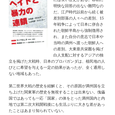
明快な回答の出ない難問なの
だ。江戸時代以前から続く被
差別部落の人々への差別、15
年戦争によって日本に併合さ
れた朝鮮半島から強制徴用さ
れ、また自分の意志で日本や
当時の満州へ渡った朝鮮人へ
の差別。大東亜共栄圏を掲げ
白人支配に対するアジアの独
立を掲げた大戦時、日本のプロパガンダは、植民地の人
びとに希望を与える一定の効果があったが、全く通用し
ない地域もあった。
第二世界大戦の歴史を紐解くと、その原因が満州国を立
ち上げた関東軍の歴史を無視することは出来ない。傀儡
国ではあっても一応「国家」の体をとった満州国内と内
地では第二次大戦開戦後にも生活ぶりに大きな差があっ
たことはあまり知られていない。