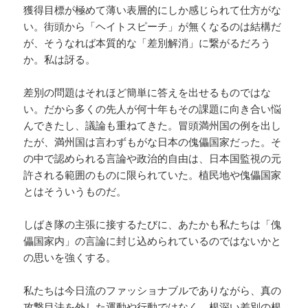
獲得目標が極めて薄い表層的にしか感じられて仕方がな
い。街頭から「ヘイトスピーチ」が無くなるのは結構だ
が、そうなれば本質的な「差別解消」に繋がるだろう
か。私は訝る。
差別の問題はそれほど簡単に答えを出せるものではな
い。だから多くの先人が何十年もその課題に向き合い悩
んできたし、議論も重ねてきた。冒頭満州国の例を出し
たが、満州国は言わずもがな日本の傀儡国家だった。そ
の中で認められる言論や政治的自由は、日本国監視の元
許される範囲のものに限られていた。植民地や傀儡国家
とはそういうものだ。
しばき隊の主張に接するたびに、あたかも私たちは「傀
儡国家内」の言論に封じ込められているのではないかと
の思いを強くする。
私たちは今日流のファッショナブルでありながら、真の
攻撃目法を外した運動や行動ではなく、根深い差別の根