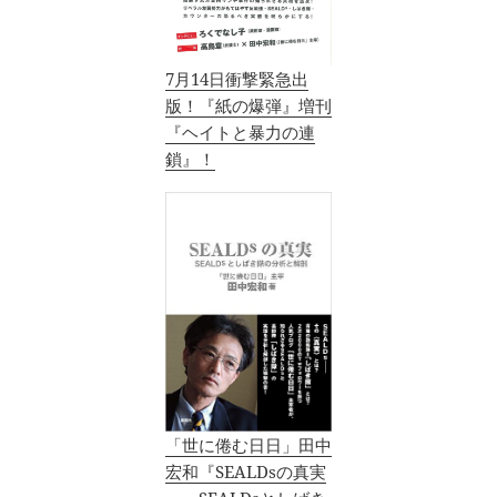
7月14日衝撃緊急出
版！『紙の爆弾』増刊
『ヘイトと暴力の連
鎖』！
「世に倦む日日」田中
宏和『SEALDsの真実