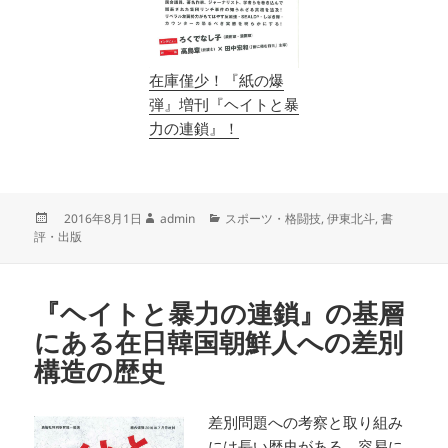
在庫僅少！『紙の爆
弾』増刊『ヘイトと暴
力の連鎖』！
投
作
カ
2016年8月1日
admin
スポーツ・格闘技
,
伊東北斗
,
書
稿
成
テ
評・出版
日:
者
ゴ
リ
ー
『ヘイトと暴力の連鎖』の基層
にある在日韓国朝鮮人への差別
構造の歴史
差別問題への考察と取り組み
には長い歴史がある。容易に