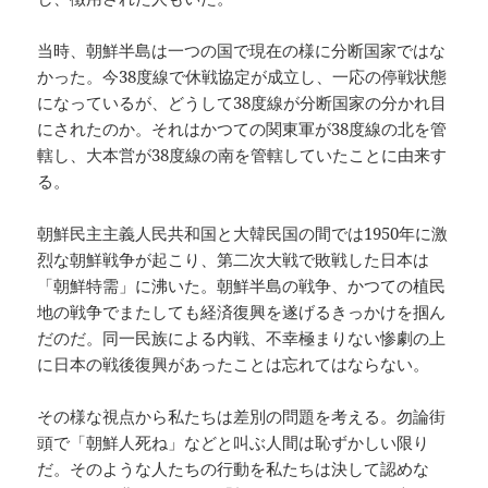
当時、朝鮮半島は一つの国で現在の様に分断国家ではな
かった。今38度線で休戦協定が成立し、一応の停戦状態
になっているが、どうして38度線が分断国家の分かれ目
にされたのか。それはかつての関東軍が38度線の北を管
轄し、大本営が38度線の南を管轄していたことに由来す
る。
朝鮮民主主義人民共和国と大韓民国の間では1950年に激
烈な朝鮮戦争が起こり、第二次大戦で敗戦した日本は
「朝鮮特需」に沸いた。朝鮮半島の戦争、かつての植民
地の戦争でまたしても経済復興を遂げるきっかけを掴ん
だのだ。同一民族による内戦、不幸極まりない惨劇の上
に日本の戦後復興があったことは忘れてはならない。
その様な視点から私たちは差別の問題を考える。勿論街
頭で「朝鮮人死ね」などと叫ぶ人間は恥ずかしい限り
だ。そのような人たちの行動を私たちは決して認めな