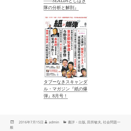
――SEALDsとしばき
隊の分析と解剖』
タブーなきスキャンダ
ル・マガジン『紙の爆
弾』8月号！
投
作
カ
2016年7月15日
admin
書評・出版
,
田所敏夫
,
社会問題一
稿
成
テ
般