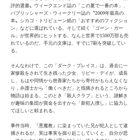
評的選書〟ウィークエンド誌の「この夏で一番の本」、
パブリッシャーズ・ウィークリー誌の〝2009年最高の
本〟シカゴ・トリビューン紙の「おすすめのフィクショ
ン」などに選ばれている。そして続く「ゴーン・ガー
ル」が世界的にヒットする。なんと世界で1500万部も売
れているのだ。手元の文庫は、すでに7刷を突破してい
る。
そんなわけで、この「ダーク・プレイス」は、過去に一
家惨殺をされて生き残った少女、リビー・デイが、成長
し、もはや同情から慈善家たちから寄付がもらえなくな
り，弁護士から「働くべきだ」と指摘されるところから
物語は始まる。このとき「殺人クラブ」という、謎解き
が趣味の集団が賞金を出すから「新犯人捜し」に協力し
てほしいと頼まれる。
事件当時、『悪魔教』に染まっていた兄が犯人として逮
捕されるが、実は事実を掘り起こしていくと、自分が思