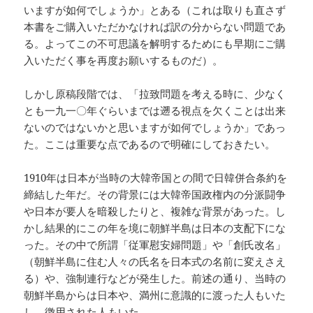
いますが如何でしょうか」とある（これは取りも直さず
本書をご購入いただかなければ訳の分からない問題であ
る。よってこの不可思議を解明するためにも早期にご購
入いただく事を再度お願いするものだ）。
しかし原稿段階では、「拉致問題を考える時に、少なく
とも一九一〇年ぐらいまでは遡る視点を欠くことは出来
ないのではないかと思いますが如何でしょうか」であっ
た。ここは重要な点であるので明確にしておきたい。
1910年は日本が当時の大韓帝国との間で日韓併合条約を
締結した年だ。その背景には大韓帝国政権内の分派闘争
や日本が要人を暗殺したりと、複雑な背景があった。し
かし結果的にこの年を境に朝鮮半島は日本の支配下にな
った。その中で所謂「従軍慰安婦問題」や「創氏改名」
（朝鮮半島に住む人々の氏名を日本式の名前に変えさえ
る）や、強制連行などが発生した。前述の通り、当時の
朝鮮半島からは日本や、満州に意識的に渡った人もいた
し、徴用された人もいた。