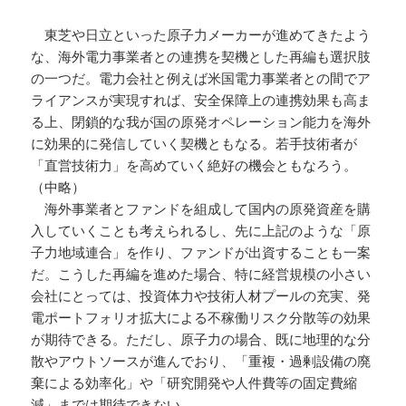
東芝や日立といった原子力メーカーが進めてきたよう
な、海外電力事業者との連携を契機とした再編も選択肢
の一つだ。電力会社と例えば米国電力事業者との間でア
ライアンスが実現すれば、安全保障上の連携効果も高ま
る上、閉鎖的な我が国の原発オペレーション能力を海外
に効果的に発信していく契機ともなる。若手技術者が
「直営技術力」を高めていく絶好の機会ともなろう。
（中略）
海外事業者とファンドを組成して国内の原発資産を購
入していくことも考えられるし、先に上記のような「原
子力地域連合」を作り、ファンドが出資することも一案
だ。こうした再編を進めた場合、特に経営規模の小さい
会社にとっては、投資体力や技術人材プールの充実、発
電ポートフォリオ拡大による不稼働リスク分散等の効果
が期待できる。ただし、原子力の場合、既に地理的な分
散やアウトソースが進んでおり、「重複・過剰設備の廃
棄による効率化」や「研究開発や人件費等の固定費縮
減」までは期待できない。