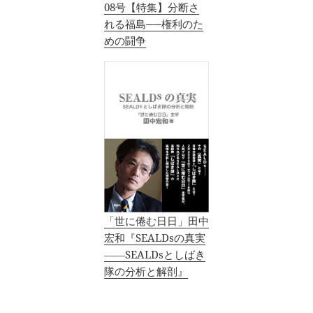
08号【特集】分断さ
れる福島──権利のた
めの闘争
「世に倦む日日」田中
宏和『SEALDsの真実
――SEALDsとしばき
隊の分析と解剖』