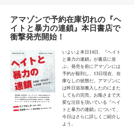
日:
者
ゴ
リ
ー
アマゾンで予約在庫切れの『ヘ
イトと暴力の連鎖』本日書店で
衝撃発売開始！
いよいよ本日14日、『ヘイト
と暴力の連鎖』が書店に並
ぶ。発売を前にアマゾンには
予約が殺到し、13日現在、在
庫なしの状態だ。アマゾンに
は昨日追加搬入したのにまた
してもの完売。お蔭さまで大
変な注目を頂いている『ヘイ
トと暴力の連鎖』について、
今日はさらに詳しくご紹介し
よう。