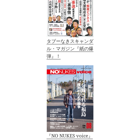
タブーなきスキャンダ
ル・マガジン『紙の爆
弾』！
『NO NUKES voice』