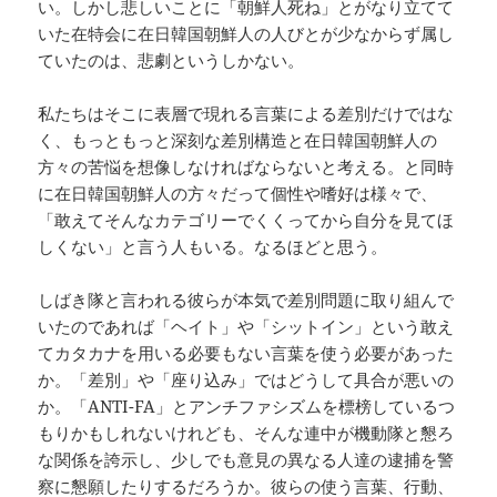
い。しかし悲しいことに「朝鮮人死ね」とがなり立てて
いた在特会に在日韓国朝鮮人の人びとが少なからず属し
ていたのは、悲劇というしかない。
私たちはそこに表層で現れる言葉による差別だけではな
く、もっともっと深刻な差別構造と在日韓国朝鮮人の
方々の苦悩を想像しなければならないと考える。と同時
に在日韓国朝鮮人の方々だって個性や嗜好は様々で、
「敢えてそんなカテゴリーでくくってから自分を見てほ
しくない」と言う人もいる。なるほどと思う。
しばき隊と言われる彼らが本気で差別問題に取り組んで
いたのであれば「ヘイト」や「シットイン」という敢え
てカタカナを用いる必要もない言葉を使う必要があった
か。「差別」や「座り込み」ではどうして具合が悪いの
か。「ANTI-FA」とアンチファシズムを標榜しているつ
もりかもしれないけれども、そんな連中が機動隊と懇ろ
な関係を誇示し、少しでも意見の異なる人達の逮捕を警
察に懇願したりするだろうか。彼らの使う言葉、行動、