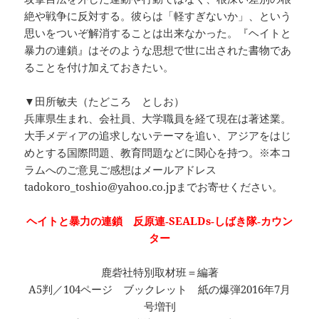
絶や戦争に反対する。彼らは「軽すぎないか」、という
思いをついぞ解消することは出来なかった。『ヘイトと
暴力の連鎖』はそのような思想で世に出された書物であ
ることを付け加えておきたい。
▼田所敏夫（たどころ としお）
兵庫県生まれ、会社員、大学職員を経て現在は著述業。
大手メディアの追求しないテーマを追い、アジアをはじ
めとする国際問題、教育問題などに関心を持つ。※本コ
ラムへのご意見ご感想はメールアドレス
tadokoro_toshio@yahoo.co.jpまでお寄せください。
ヘイトと暴力の連鎖 反原連‐SEALDs‐しばき隊‐カウン
ター
鹿砦社特別取材班＝編著
A5判／104ページ ブックレット 紙の爆弾2016年7月
号増刊