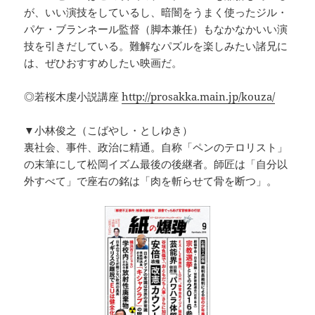
が、いい演技をしているし、暗闇をうまく使ったジル・
パケ・ブランネール監督（脚本兼任）もなかなかいい演
技を引きだしている。難解なパズルを楽しみたい諸兄に
は、ぜひおすすめしたい映画だ。
◎若桜木虔小説講座
http://prosakka.main.jp/kouza/
▼小林俊之（こばやし・としゆき）
裏社会、事件、政治に精通。自称「ペンのテロリスト」
の末筆にして松岡イズム最後の後継者。師匠は「自分以
外すべて」で座右の銘は「肉を斬らせて骨を断つ」。