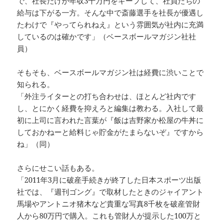
で、社長だけが年収3千万円をキープして、社員たちの
給与は下がる一方。そんな中で斎藤選手を社長が優遇し
たわけで『やってられねえ』という雰囲気が社内に充満
しているのは確かです」（ベースボールマガジン社社
員）
そもそも、ベースボールマガジン社は経費に渋いことで
知られる。
「外注ライターとの打ち合わせは、ほとんど社内です
し、とにかく経費を抑えろと編集は教わる。入社して最
初に上司に言われた言葉が『飯は吉野家か松屋の牛丼に
しておかねーと給料じゃ貯金がたまらないぞ』ですから
ね」（同）
さらにせこい話もある。
「2011年3月に破産手続きが終了した日本スポーツ出版
社では、『週刊ゴング』で取材したときのジャイアント
馬場やアントニオ猪木など貴重な写真8千枚を破産管財
人から80万円で購入。これも管財人が提示した100万と