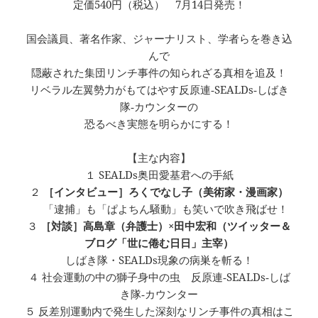
定価540円（税込） 7月14日発売！
国会議員、著名作家、ジャーナリスト、学者らを巻き込
んで
隠蔽された集団リンチ事件の知られざる真相を追及！
リベラル左翼勢力がもてはやす反原連‐SEALDs‐しばき
隊‐カウンターの
恐るべき実態を明らかにする！
【主な内容】
１ SEALDs奥田愛基君への手紙
２
［インタビュー］ろくでなし子（美術家・漫画家）
「逮捕」も「ぱよちん騒動」も笑いで吹き飛ばせ！
３
［対談］高島章（弁護士）×田中宏和（ツイッター＆
ブログ「世に倦む日日」主宰）
しばき隊・SEALDs現象の病巣を斬る！
４ 社会運動の中の獅子身中の虫 反原連‐SEALDs‐しば
き隊‐カウンター
５ 反差別運動内で発生した深刻なリンチ事件の真相はこ