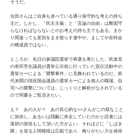
そうだ。
合田さんはご自身も述べている通り保守的な考えの持ち
主だ。しかし、「民主主義」と「言論の自由」は断固守
らなければならないとのお考えの持ち主でもある。まか
り間違っても差別をまき散らす連中や、ましてや在特会
の構成員ではない。
ところが、先日の参議院選挙で再選を果たした、民進党
の有田芳生議員が選挙公示前に行っていた宣伝活動中の
選挙カーによる「襲撃事件」に見舞われているのだ。前
代未聞の現役国会議員の選挙カーによる個人の職場、自
宅への襲撃については、じっくりと解析がなされている
ので同書をご覧頂きたい。
え？ あの人が？ あの良心的な○○さんがこの様なこと
に加担し、あるいは隠蔽に奔走していたのかと読者には
落胆の覚悟もして頂いた方がよい。それほどに「しばき
隊」を巡る人間模様は広範であり、侮りがたい力を保持