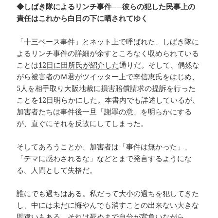
◆しばき隊によるリンチ事件──彼らの犯した民事上の
責任はこれから白日の下に晒されてゆく
「十三ベース事件」とネット上で呼ばれた、しばき隊に
よるリンチ事件の詳細が余すところなく収められている
ことは
12日に田所氏が紹介した
通りだ。そして、偶然な
がら被害者のＭ君がツイッター上で李信恵氏をはじめ、
5人を相手取り大阪地裁に損害賠償請求の提訴を行った
ことを12日明らかにした。本書内でも詳述しているが、
加害者たちは事件後一旦「謝罪の意」を明らかにする
が、直ぐにそれを反故にしてしまった。
そしてあろうことか、加害者は「事件は無かった」、
「デマに惑わされるな」などとまで発言するようにな
る。人間として失格だ。
誰にでも過ちはある。私だって大小の過ちを犯してきた
し、中には未だに悔やんでも消すことの出来ない大きな
間違いもある。それは死ぬまで自分が背負いながら、