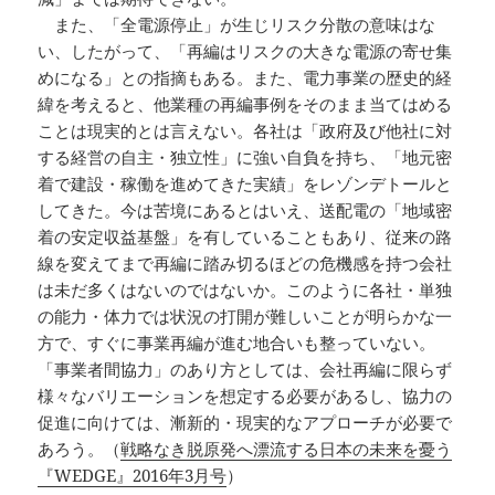
また、「全電源停止」が生じリスク分散の意味はな
い、したがって、「再編はリスクの大きな電源の寄せ集
めになる」との指摘もある。また、電力事業の歴史的経
緯を考えると、他業種の再編事例をそのまま当てはめる
ことは現実的とは言えない。各社は「政府及び他社に対
する経営の自主・独立性」に強い自負を持ち、「地元密
着で建設・稼働を進めてきた実績」をレゾンデトールと
してきた。今は苦境にあるとはいえ、送配電の「地域密
着の安定収益基盤」を有していることもあり、従来の路
線を変えてまで再編に踏み切るほどの危機感を持つ会社
は未だ多くはないのではないか。このように各社・単独
の能力・体力では状況の打開が難しいことが明らかな一
方で、すぐに事業再編が進む地合いも整っていない。
「事業者間協力」のあり方としては、会社再編に限らず
様々なバリエーションを想定する必要があるし、協力の
促進に向けては、漸新的・現実的なアプローチが必要で
あろう。（
戦略なき脱原発へ漂流する日本の未来を憂う
『WEDGE』2016年3月号
）