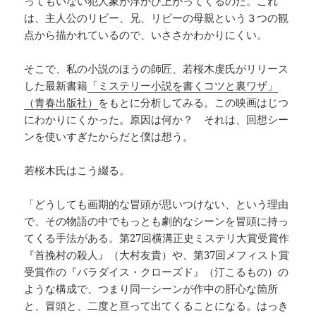
ってもいない犯人象が浮かび上がってくるのだ。これ
は、主人公のリビー、兄、リビーの母親という３つの観
点から描かれているので、いささかわかりにくい。
そこで、私の小説のほうの師匠、若桜木虔氏がリリース
した最新書籍
「ミステリー小説を書くコツと裏ワザ」
（青春出版社）
をもとに分析してみる。この映画はじつ
にわかりにくかった。原因は何か？ それは、回想シー
ンを使いすぎたからだと僕は想う。
若桜木氏はこう綴る。
「どうしても画期的な冒頭が思いつけない、という理由
で、その物語の中でもっとも劇的なシーンを冒頭に持っ
てくる手法がある。第27回横溝正史ミステリ大賞受賞作
『首挽村の殺人』（大村友貴）や、第37回メフィスト賞
受賞作の『パラダイス・クローズド』（汀こるもの）の
ような構成で、つまり同一シーンが作中の肝心な箇所
と、冒頭と、二度と亘って出てくることになる。はっき