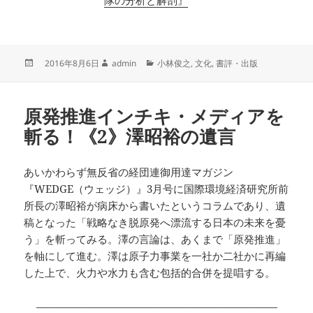
隊の分析と解剖』
投
作
カ
2016年8月6日
admin
小林俊之
,
文化
,
書評・出版
稿
成
テ
日:
者
ゴ
リ
原発推進インチキ・メディアを
ー
斬る！《2》澤昭裕の遺言
あいかわらず無反省の経団連御用達マガジン
『WEDGE（ウェッジ）』3月号に国際環境経済研究所前
所長の澤昭裕が病床から書いたというコラムであり、遺
稿となった「戦略なき脱原発へ漂流する日本の未来を憂
う」を斬ってみる。澤の言論は、あくまで「原発推進」
を軸にして進む。澤は原子力事業を一社か二社かに再編
した上で、火力や水力も含む包括的合併を提唱する。
———————————————————————