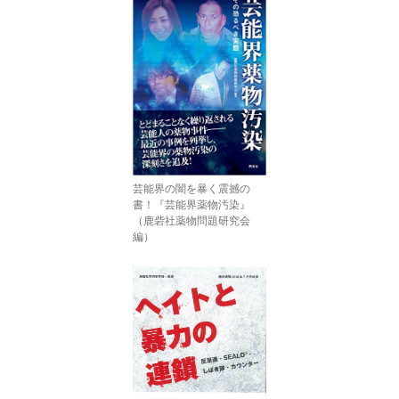
芸能界の闇を暴く震撼の
書！『芸能界薬物汚染』
（鹿砦社薬物問題研究会
編）