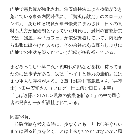
内地で憲兵隊が強化され、治安維持法による検挙が吹き
荒れている東条内閣時代に、「贅沢は敵だ」のスローガ
ンの元、あらゆる物資が軍事優先にまわされ、日々の食
料も大方が配給制となっていた時代に、満州の首都新京
では「鰻屋」や「カフェ」が依然繁盛していて、内地か
ら出張に出かけた人々は、その余裕のある暮らしぶりに
内地での生活を儚んだという記録が多数残っている。
まどろっこしい第二次大戦時代の話などを枕に持ってき
たのには事情がある。実は『ヘイトと暴力の連鎖』には
１つ重大な誤植がある。３章【対談】高島章さん（弁護
士）×田中宏和さん（ブログ「世に倦む日日」主宰）
「しばき隊・SEALDs現象の病巣を斬る！」の中で司会
者の発言が一か所誤植されている。
同書38頁、
「拉致問題を考える時に、少なくとも一九七〇年ぐらい
までは遡る視点を欠くことは出来ないのではないかと思