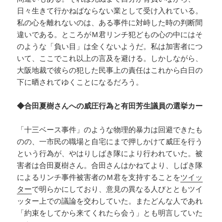
日々生きて行かねばならない業として受け入れている。
私の心を離れないのは、ある事件に対峙した時の判断間
違いである。ところがＭ君リンチ犯どもの心の中にはそ
のような「負い目」は全くないようだ。私は加害者につ
いて、ここでこれ以上の言及を避ける。しかしながら、
大阪地裁で彼らの犯した民事上の責任はこれから白日の
下に晒されてゆくことになるだろう。
◆合田夏樹さんへの威圧行為と有田芳生議員の選挙カー
「十三ベース事件」のような物理的暴力は回避できたも
のの、一市民の職場と自宅にまで押しかけて威圧を行う
という行為が、やはりしばき隊により行われていた。被
害者は合田夏樹さん。合田さんはかねてより、しばき隊
によるリンチ事件被害者のＭ君を支持することを
ツイッ
ター
で明らかにしており、意見の異なる人びとともツイ
ッター上での議論を交わしていた。またどんな人であれ
「約束をしてから来てくれたら会う」とも明言していた