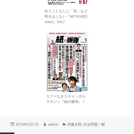
抗うことなしに「花」など
咲きはしない『NO NUKES
voice』Vol.7
タブーなきスキャンダル
マガジン『紙の爆弾』！
投
作
カ
2016年5月1日
admin
伊藤太郎
,
社会問題一般
稿
成
テ