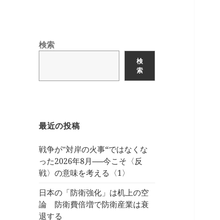
検索
検
索
最近の投稿
戦争が‟対岸の火事“ではなくな
った2026年8月──今こそ〈反
戦〉の意味を考える〈1〉
日本の「防衛強化」は机上の空
論 防衛費倍増で防衛産業は衰
退する