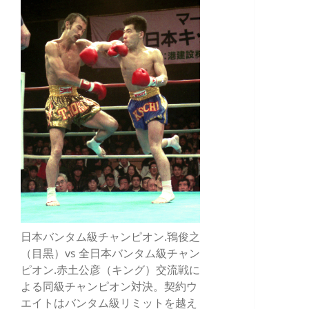
日本バンタム級チャンピオン.鴇俊之
（目黒）vs 全日本バンタム級チャン
ピオン.赤土公彦（キング）交流戦に
よる同級チャンピオン対決。契約ウ
エイトはバンタム級リミットを越え