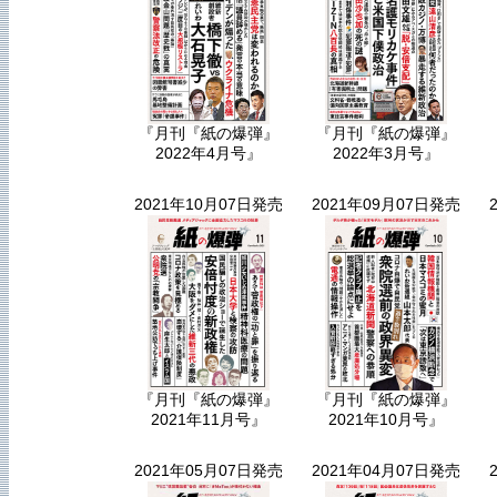
『月刊『紙の爆弾』
『月刊『紙の爆弾』
2022年4月号』
2022年3月号』
2021年10月07日発売
2021年09月07日発売
『月刊『紙の爆弾』
『月刊『紙の爆弾』
2021年11月号』
2021年10月号』
2021年05月07日発売
2021年04月07日発売