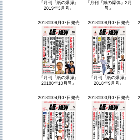
『月刊『紙の爆弾』
『月刊『紙の爆弾』2月
2019年3月号』
号』
2018年09月07日発売
2018年08月07日発売
『月刊『紙の爆弾』
『月刊『紙の爆弾』
20180年10月号』
2018年9月号』
2018年04月07日発売
2018年03月07日発売