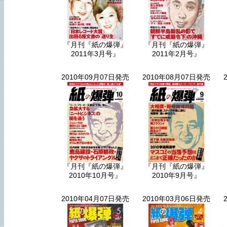
『月刊『紙の爆弾』
『月刊『紙の爆弾』
2011年3月号』
2011年2月号』
2010年09月07日発売
2010年08月07日発売
『月刊『紙の爆弾』
『月刊『紙の爆弾』
2010年10月号』
2010年9月号』
2010年04月07日発売
2010年03月06日発売