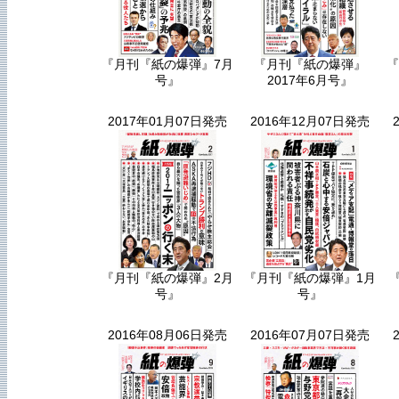
『月刊『紙の爆弾』7月
『月刊『紙の爆弾』
『
号』
2017年6月号』
2017年01月07日発売
2016年12月07日発売
『月刊『紙の爆弾』2月
『月刊『紙の爆弾』1月
号』
号』
2016年08月06日発売
2016年07月07日発売