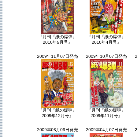
『月刊『紙の爆弾』
『月刊『紙の爆弾』
2010年5月号』
2010年4月号』
2009年11月07日発売
2009年10月07日発売
『月刊『紙の爆弾』
『月刊『紙の爆弾』
2009年12月号』
2009年11月号』
2009年06月06日発売
2009年04月07日発売