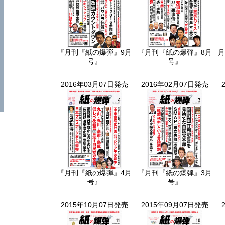
『月刊『紙の爆弾』9月
『月刊『紙の爆弾』8月
月
号』
号』
2016年03月07日発売
2016年02月07日発売
『月刊『紙の爆弾』4月
『月刊『紙の爆弾』3月
号』
号』
2015年10月07日発売
2015年09月07日発売