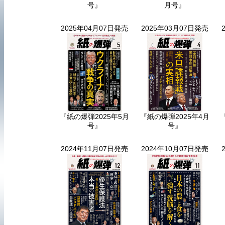
号』
月号』
2025年04月07日発売
2025年03月07日発売
『紙の爆弾2025年5月
『紙の爆弾2025年4月
号』
号』
2024年11月07日発売
2024年10月07日発売