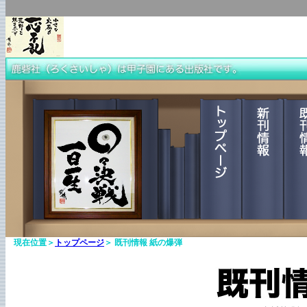
現在位置＞
トップページ
＞ 既刊情報 紙の爆弾