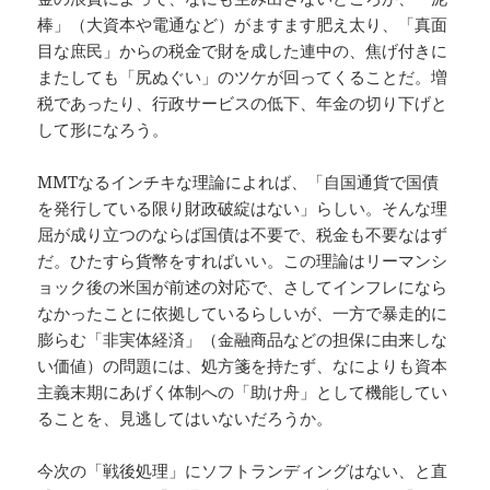
棒」（大資本や電通など）がますます肥え太り、「真面
目な庶民」からの税金で財を成した連中の、焦げ付きに
またしても「尻ぬぐい」のツケが回ってくることだ。増
税であったり、行政サービスの低下、年金の切り下げと
して形になろう。
MMTなるインチキな理論によれば、「自国通貨で国債
を発行している限り財政破綻はない」らしい。そんな理
屈が成り立つのならば国債は不要で、税金も不要なはず
だ。ひたすら貨幣をすればいい。この理論はリーマンシ
ョック後の米国が前述の対応で、さしてインフレになら
なかったことに依拠しているらしいが、一方で暴走的に
膨らむ「非実体経済」（金融商品などの担保に由来しな
い価値）の問題には、処方箋を持たず、なによりも資本
主義末期にあげく体制への「助け舟」として機能してい
ることを、見逃してはいないだろうか。
今次の「戦後処理」にソフトランディングはない、と直