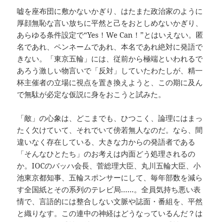
嘘を座布団に敷かないかぎり、はたまた政治家のように
厚顔無恥な言い放ちに平然と己をおとしめないかぎり、
あらゆる条件設定で“Yes！We Can！”とはいえない。匿
名であれ、ペンネームであれ、本名であれ絶対に発語で
きない。「東京五輪」には、従前から極端といわれるで
あろう激しい物言いで「反対」していたわたしが、精一
杯主催者の立場に視点を置き換えようと、この期に及ん
で無駄が必定な仮説に身をおこうと試みた。
「敵」の心象は、どこまでも、ひつこく、論理にはまっ
たく欠けていて、それでいて傍若無人なのだ。なら、間
違いなく存在している、大きな力からの発語者である
「そんなひとたち」のお考えは内面どう処理されるの
か。IOCのバッハ会長、菅総理大臣、丸川五輪大臣、小
池東京都知事、五輪スポンサーにして、毎年部数を減ら
す全国紙とその系列のテレビ局……。全員気持ち悪い表
情で、言語的には整合しない文脈や誌面・番組を、平然
と織りなす。この連中の神経はどうなっているんだ？は