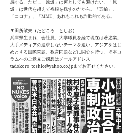
感する。ただし「原爆」は何としても避けたい。「原
爆」は世代を超えて禍根を残すのだから。「五輪」、
「コロナ」、「MMT」あれもこれも詐欺的である。
▼田所敏夫（たどころ としお）
兵庫県生まれ、会社員、大学職員を経て現在は著述業。
大手メディアの追求しないテーマを追い、アジアをはじ
めとする国際問題、教育問題などに関心を持つ。※本コ
ラムへのご意見ご感想はメールアドレス
tadokoro_toshio@yahoo.co.jpまでお寄せください。