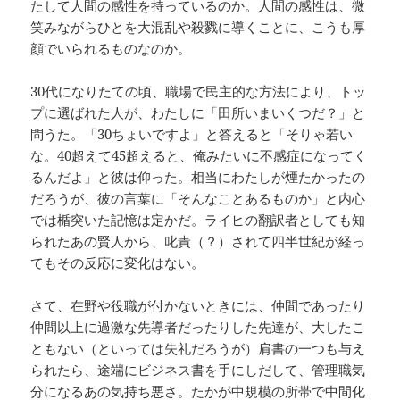
たして人間の感性を持っているのか。人間の感性は、微
笑みながらひとを大混乱や殺戮に導くことに、こうも厚
顔でいられるものなのか。
30代になりたての頃、職場で民主的な方法により、トッ
プに選ばれた人が、わたしに「田所いまいくつだ？」と
問うた。「30ちょいですよ」と答えると「そりゃ若い
な。40超えて45超えると、俺みたいに不感症になってく
るんだよ」と彼は仰った。相当にわたしが煙たかったの
だろうが、彼の言葉に「そんなことあるものか」と内心
では楯突いた記憶は定かだ。ライヒの翻訳者としても知
られたあの賢人から、叱責（？）されて四半世紀が経っ
てもその反応に変化はない。
さて、在野や役職が付かないときには、仲間であったり
仲間以上に過激な先導者だったりした先達が、大したこ
ともない（といっては失礼だろうが）肩書の一つも与え
られたら、途端にビジネス書を手にしだして、管理職気
分になるあの気持ち悪さ。たかが中規模の所帯で中間化