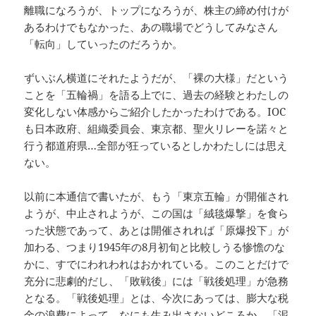
離職になろうが、トップになろうが、株主の締め付けが
あるわけでもなかった、あの職場でどうしてみなさん
「転向」していったのだろうか。
ずいぶん横道にそれたようだが、「裸の大様」だという
ことを「五輪禍」を語る上でに、過去の経験とわたしの
変化しない体感からご紹介したかったわけである。IOC
も日本政府、組織委員会、東京都、聖火リレーを諾々と
行う都道府県…全部が狂っているとしかわたしには思え
ない。
以前に本通信で書いたが、もう「東京五輪」が開催され
ようが、中止されようが、この国は「絨毯爆撃」を食ら
った状態であって、あとは開催されれば「原爆投下」が
加わる、つまり1945年の8月初旬と比較しうる惨憺のな
かに、すでにわれわれはおかれている。このことだけで
充分に悲劇的だし、「敗戦後」には「戦後処理」が急務
となる。「戦後処理」とは、今次にあっては、膨大な税
金の浪費によって、なにも生み出さないどころか、「泥