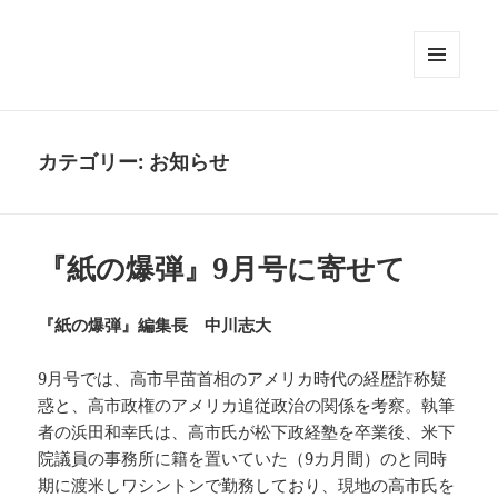
メニュ
ーとウ
ィジェ
ット
カテゴリー:
お知らせ
『紙の爆弾』9月号に寄せて
『紙の爆弾』編集長 中川志大
9月号では、高市早苗首相のアメリカ時代の経歴詐称疑
惑と、高市政権のアメリカ追従政治の関係を考察。執筆
者の浜田和幸氏は、高市氏が松下政経塾を卒業後、米下
院議員の事務所に籍を置いていた（9カ月間）のと同時
期に渡米しワシントンで勤務しており、現地の高市氏を