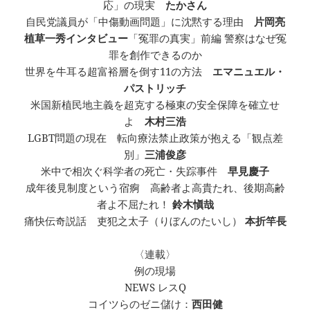
応」の現実
たかさん
自民党議員が「中傷動画問題」に沈黙する理由
片岡亮
植草一秀インタビュー
「冤罪の真実」前編 警察はなぜ冤
罪を創作できるのか
世界を牛耳る超富裕層を倒す11の方法
エマニュエル・
パストリッチ
米国新植民地主義を超克する極東の安全保障を確立せ
よ
木村三浩
LGBT問題の現在 転向療法禁止政策が抱える「観点差
別」
三浦俊彦
米中で相次ぐ科学者の死亡・失踪事件
早見慶子
成年後見制度という宿痾 高齢者よ高貴たれ、後期高齢
者よ不屈たれ！
鈴木愼哉
痛快伝奇説話 吏犯之太子（りぼんのたいし）
本折竿長
〈連載〉
例の現場
NEWS レスQ
コイツらのゼニ儲け：
西田健