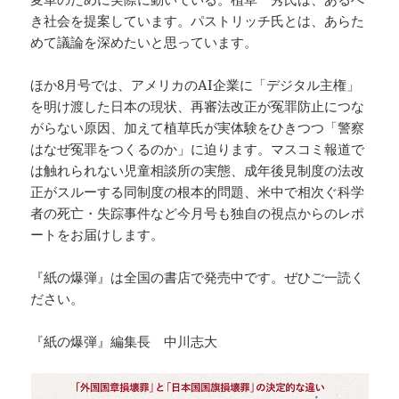
き社会を提案しています。パストリッチ氏とは、あらた
めて議論を深めたいと思っています。
ほか8月号では、アメリカのAI企業に「デジタル主権」
を明け渡した日本の現状、再審法改正が冤罪防止につな
がらない原因、加えて植草氏が実体験をひきつつ「警察
はなぜ冤罪をつくるのか」に迫ります。マスコミ報道で
は触れられない児童相談所の実態、成年後見制度の法改
正がスルーする同制度の根本的問題、米中で相次ぐ科学
者の死亡・失踪事件など今月号も独自の視点からのレポ
ートをお届けします。
『紙の爆弾』は全国の書店で発売中です。ぜひご一読く
ださい。
『紙の爆弾』編集長 中川志大