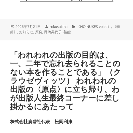
投
作
カ
2026年7月21日
rokusaisha
《NO NUKES voice》
,
《季
稿
成
テ
節》
,
お知らせ
,
原発
,
尾﨑美代子
,
芸能
日:
者
ゴ
リ
ー
「われわれの出版の目的は、
一、二年で忘れ去られることの
ない本を作ることである」（ク
ラウゼヴィッツ） われわれの
出版の〈原点〉に立ち帰り、わ
が出版人生最終コーナーに差し
掛かるにあたって
株式会社鹿砦社代表 松岡利康