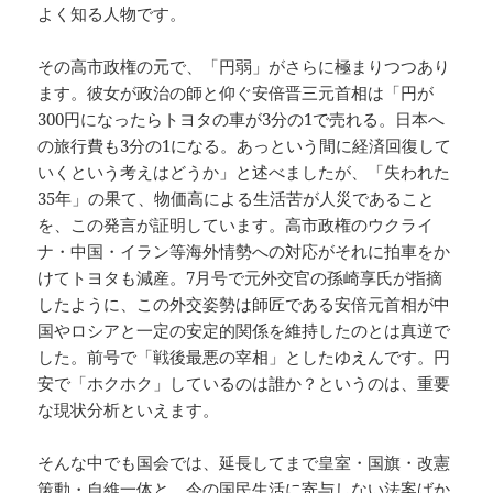
よく知る人物です。
その高市政権の元で、「円弱」がさらに極まりつつあり
ます。彼女が政治の師と仰ぐ安倍晋三元首相は「円が
300円になったらトヨタの車が3分の1で売れる。日本へ
の旅行費も3分の1になる。あっという間に経済回復して
いくという考えはどうか」と述べましたが、「失われた
35年」の果て、物価高による生活苦が人災であること
を、この発言が証明しています。高市政権のウクライ
ナ・中国・イラン等海外情勢への対応がそれに拍車をか
けてトヨタも減産。7月号で元外交官の孫崎享氏が指摘
したように、この外交姿勢は師匠である安倍元首相が中
国やロシアと一定の安定的関係を維持したのとは真逆で
した。前号で「戦後最悪の宰相」としたゆえんです。円
安で「ホクホク」しているのは誰か？というのは、重要
な現状分析といえます。
そんな中でも国会では、延長してまで皇室・国旗・改憲
策動・自維一体と、今の国民生活に寄与しない法案ばか