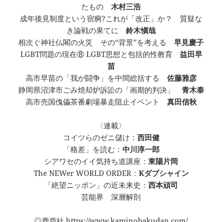
たもの
木村三浩
成年後見制度という宿痾?これが「改正」か？ 質疑な
き論戦の果てに
鈴木愼哉
相次ぐ神社仏閣の火災 その“背景”を考える
早見慶子
LGBT問題の現在⑧ LGBT思想と包括的性教育
益田早
苗
高市早苗の「我が闘争」を中間総括する
佐藤雅彦
静岡県沼津市ごみ焼却炉訴訟の「画期的判決」
青木泰
高市売国傀儡茶番劇場暴走阻止イベント
真田信秋
〈連載〉
コイツらのゼニ儲け：
西田健
「格差」を読む：
中川淳一郎
シアワセのイイ気持ち道講座：
東陽片岡
The NEWer WORLD ORDER：
Kダブシャイン
「絶望ニッポン」の近未来史：
西本頑司
芸能界 深層解剖
◎鹿砦社
https://www.kaminobakudan.com/