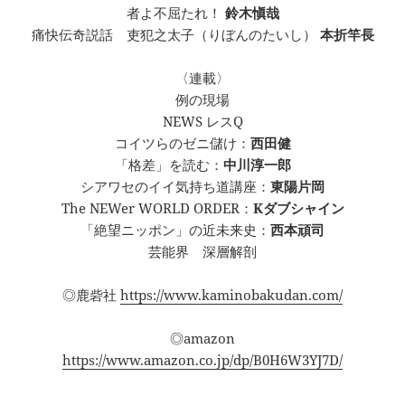
者よ不屈たれ！
鈴木愼哉
痛快伝奇説話 吏犯之太子（りぼんのたいし）
本折竿長
〈連載〉
例の現場
NEWS レスQ
コイツらのゼニ儲け：
西田健
「格差」を読む：
中川淳一郎
シアワセのイイ気持ち道講座：
東陽片岡
The NEWer WORLD ORDER：
Kダブシャイン
「絶望ニッポン」の近未来史：
西本頑司
芸能界 深層解剖
◎鹿砦社
https://www.kaminobakudan.com/
◎amazon
https://www.amazon.co.jp/dp/B0H6W3YJ7D/