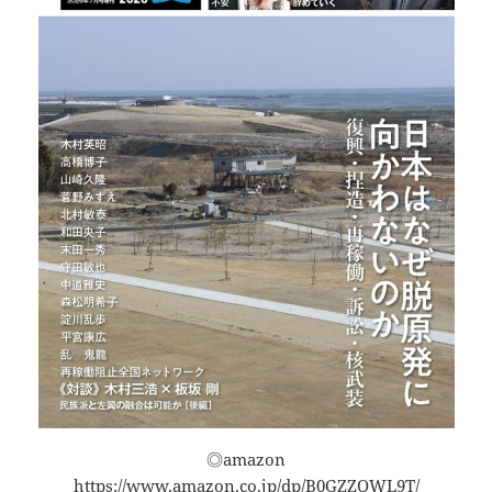
◎amazon
https://www.amazon.co.jp/dp/B0GZZQWL9T/