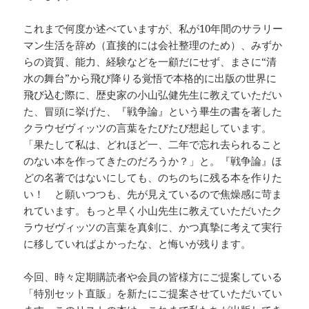
これまで何度か述べていますが、私が10年間のサラリー
マン生活を辞め（直接的には会社整理のため）、みずか
らの資質、能力、経験などを一顧だにせず、まさに“清
水の舞台”から飛び降りる覚悟で本格的に出版の世界に
飛び込む際に、歴史家の小山弘健先生に教えていただい
た、冒頭に挙げた、『戦争論』という畢生の書を著した
クラウゼヴィッツの言葉をたびたび想起しています。
「果たして私は、どれほど一、二年で忘れ去られること
のない本を作ってきたのだろうか？」と。『戦争論』ほ
どの名著ではないにしても、のちのちに残る本を作りた
い！ と願いつつも、先が見えているので焦燥感に苛ま
れています。もっと早く小山先生に教えていただいたク
ラウゼヴィッツの言葉を真剣に、かつ真摯に考えて実行
に移していればよかったな、と悔いが残ります。
今回、時々定期購読者や会員の皆様方にご提案している
「特別セット直販」を新たにご提案させていただいてい