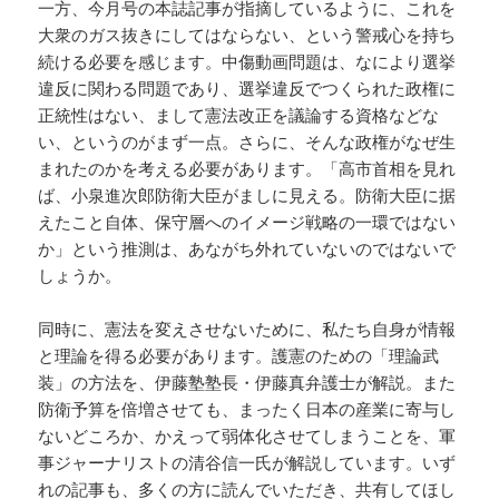
一方、今月号の本誌記事が指摘しているように、これを
大衆のガス抜きにしてはならない、という警戒心を持ち
続ける必要を感じます。中傷動画問題は、なにより選挙
違反に関わる問題であり、選挙違反でつくられた政権に
正統性はない、まして憲法改正を議論する資格などな
い、というのがまず一点。さらに、そんな政権がなぜ生
まれたのかを考える必要があります。「高市首相を見れ
ば、小泉進次郎防衛大臣がましに見える。防衛大臣に据
えたこと自体、保守層へのイメージ戦略の一環ではない
か」という推測は、あながち外れていないのではないで
しょうか。
同時に、憲法を変えさせないために、私たち自身が情報
と理論を得る必要があります。護憲のための「理論武
装」の方法を、伊藤塾塾長・伊藤真弁護士が解説。また
防衛予算を倍増させても、まったく日本の産業に寄与し
ないどころか、かえって弱体化させてしまうことを、軍
事ジャーナリストの清谷信一氏が解説しています。いず
れの記事も、多くの方に読んでいただき、共有してほし