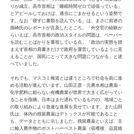
りが成立。高市首相は「睡眠時間ゼロで頑張っている」
とアピールしておけば、適当にごまかせるという姿勢で
す。なお「寝ずに書類を読んでいる」は、まさに前述の
孫崎氏のレポートが言及したところ。「外交官の経験か
らいえば、高市首相の政治スタイルの問題は、ペーパー
を読むことばかりを重視している点」「政治の実態を踏
まえず首相の肩書きだけで政府を運営しているように見
えることが、国民にとって大きな問題につながる」と述
べていました。
それでも、マスコミ報道とは違うところで社会を前に進
める活動が進んでいます。山田正彦・元農水相は農薬・
化学肥料に頼らない有機農業が世界で大きく広がってい
ることを指摘。日本はまだ遅れているものの、地域ごと
の取り組みにより急速な進展を見せています。また山田
氏は、体内の残留農薬はデトックスが可能であること
も、データとともに示しました。残留農薬といえば、主
に輸入農作物のポストハーベスト農薬（収穫後、品質維