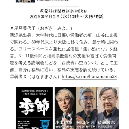
▼
尾﨑美代子
（おざき みよこ）
新潟県出身。大学時代に日雇い労働者の町・山谷に支援
で関わる。80年代末より大阪に移り住み、釜ケ崎に関わ
る。フリースペースを兼ねた居酒屋「集い処はな」を経
営。3・11後仲間と福島県飯舘村の支援や被ばく労働問
題を考える講演会などを「西成青い空カンパ」として主
催。自身は福島に通い、福島の実態を訴え続けている。
◎著者Ｘ（はなままさん）
https://x.com/hanamama58