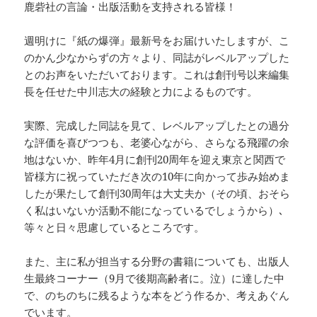
鹿砦社の言論・出版活動を支持される皆様！
週明けに『紙の爆弾』最新号をお届けいたしますが、こ
のかん少なからずの方々より、同誌がレベルアップした
とのお声をいただいております。これは創刊号以来編集
長を任せた中川志大の経験と力によるものです。
実際、完成した同誌を見て、レベルアップしたとの過分
な評価を喜びつつも、老婆心ながら、さらなる飛躍の余
地はないか、昨年4月に創刊20周年を迎え東京と関西で
皆様方に祝っていただき次の10年に向かって歩み始めま
したが果たして創刊30周年は大丈夫か（その頃、おそら
く私はいないか活動不能になっているでしょうから）､
等々と日々思慮しているところです。
また、主に私が担当する分野の書籍についても、出版人
生最終コーナー（9月で後期高齢者に。泣）に達した中
で、のちのちに残るような本をどう作るか、考えあぐん
でいます。