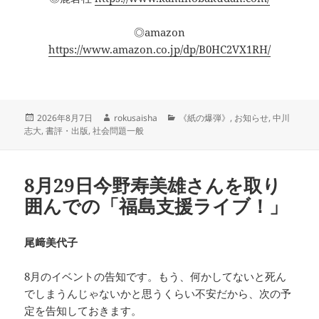
◎amazon
https://www.amazon.co.jp/dp/B0HC2VX1RH/
投
作
カ
2026年8月7日
rokusaisha
《紙の爆弾》
,
お知らせ
,
中川
稿
成
テ
志大
,
書評・出版
,
社会問題一般
日:
者
ゴ
リ
ー
8月29日今野寿美雄さんを取り
囲んでの「福島支援ライブ！」
尾﨑美代子
8月のイベントの告知です。もう、何かしてないと死ん
でしまうんじゃないかと思うくらい不安だから、次の予
定を告知しておきます。