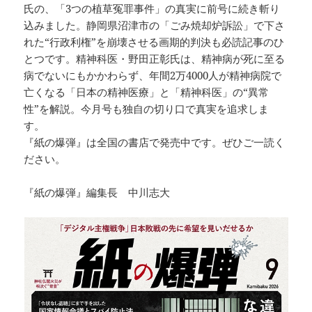
氏の、「3つの植草冤罪事件」の真実に前号に続き斬り
込みました。静岡県沼津市の「ごみ焼却炉訴訟」で下さ
れた“行政利権”を崩壊させる画期的判決も必読記事のひ
とつです。精神科医・野田正彰氏は、精神病が死に至る
病でないにもかかわらず、年間2万4000人が精神病院で
亡くなる「日本の精神医療」と「精神科医」の“異常
性”を解説。今月号も独自の切り口で真実を追求しま
す。
『紙の爆弾』は全国の書店で発売中です。ぜひご一読く
ださい。
『紙の爆弾』編集長 中川志大