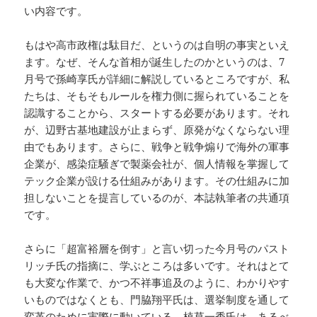
い内容です。
もはや高市政権は駄目だ、というのは自明の事実といえ
ます。なぜ、そんな首相が誕生したのかというのは、7
月号で孫崎享氏が詳細に解説しているところですが、私
たちは、そもそもルールを権力側に握られていることを
認識することから、スタートする必要があります。それ
が、辺野古基地建設が止まらず、原発がなくならない理
由でもあります。さらに、戦争と戦争煽りで海外の軍事
企業が、感染症騒ぎで製薬会社が、個人情報を掌握して
テック企業が設ける仕組みがあります。その仕組みに加
担しないことを提言しているのが、本誌執筆者の共通項
です。
さらに「超富裕層を倒す」と言い切った今月号のパスト
リッチ氏の指摘に、学ぶところは多いです。それはとて
も大変な作業で、かつ不祥事追及のように、わかりやす
いものではなくとも、門脇翔平氏は、選挙制度を通して
変革のために実際に動いている。植草一秀氏は、あるべ