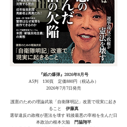
『紙の爆弾』2026年8月号
A5判 130頁 定価880円（税込み）
2026年7月7日発売
護憲のための理論武装「自衛隊明記」改憲で現実に起き
ること
伊藤真
選挙違反の政権が憲法を壊す 戦後最悪の宰相を生んだ日
本政治の根本欠陥
門脇翔平