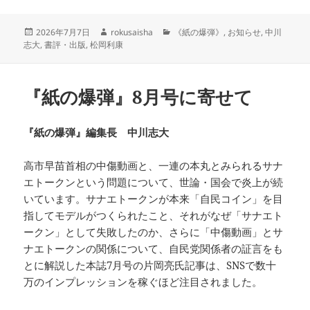
投
作
カ
2026年7月7日
rokusaisha
《紙の爆弾》
,
お知らせ
,
中川
稿
成
テ
志大
,
書評・出版
,
松岡利康
日:
者
ゴ
リ
ー
『紙の爆弾』8月号に寄せて
『紙の爆弾』編集長 中川志大
高市早苗首相の中傷動画と、一連の本丸とみられるサナ
エトークンという問題について、世論・国会で炎上が続
いています。サナエトークンが本来「自民コイン」を目
指してモデルがつくられたこと、それがなぜ「サナエト
ークン」として失敗したのか、さらに「中傷動画」とサ
ナエトークンの関係について、自民党関係者の証言をも
とに解説した本誌7月号の片岡亮氏記事は、SNSで数十
万のインプレッションを稼ぐほど注目されました。