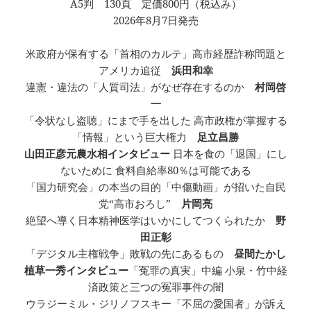
A5判 130頁 定価800円（税込み）
2026年8月7日発売
米政府が保有する「首相のカルテ」高市経歴詐称問題と
アメリカ追従
浜田和幸
違憲・違法の「人質司法」がなぜ存在するのか
村岡啓
一
「令状なし盗聴」にまで手を出した 高市政権が掌握する
「情報」という巨大権力
足立昌勝
山田正彦元農水相インタビュー
日本を食の「退国」にし
ないために 食料自給率80％は可能である
「国力研究会」の本当の目的「中傷動画」が招いた自民
党“高市おろし”
片岡亮
絶望へ導く日本精神医学はいかにしてつくられたか
野
田正彰
「デジタル主権戦争」敗戦の先にあるもの
昼間たかし
植草一秀インタビュー
「冤罪の真実」中編 小泉・竹中経
済政策と三つの冤罪事件の闇
ウラジーミル・ジリノフスキー「不屈の愛国者」が訴え