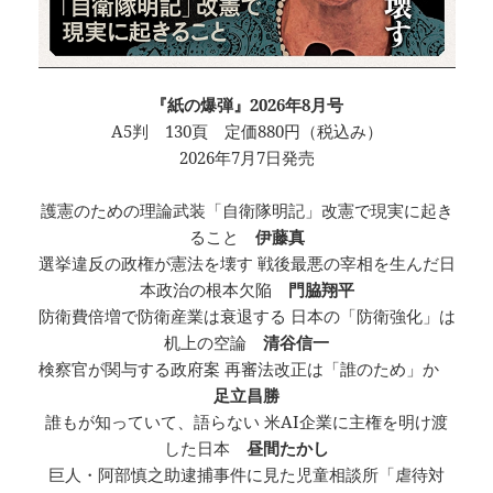
『紙の爆弾』2026年8月号
A5判 130頁 定価880円（税込み）
2026年7月7日発売
護憲のための理論武装「自衛隊明記」改憲で現実に起き
ること
伊藤真
選挙違反の政権が憲法を壊す 戦後最悪の宰相を生んだ日
本政治の根本欠陥
門脇翔平
防衛費倍増で防衛産業は衰退する 日本の「防衛強化」は
机上の空論
清谷信一
検察官が関与する政府案 再審法改正は「誰のため」か
足立昌勝
誰もが知っていて、語らない 米AI企業に主権を明け渡
した日本
昼間たかし
巨人・阿部慎之助逮捕事件に見た児童相談所「虐待対