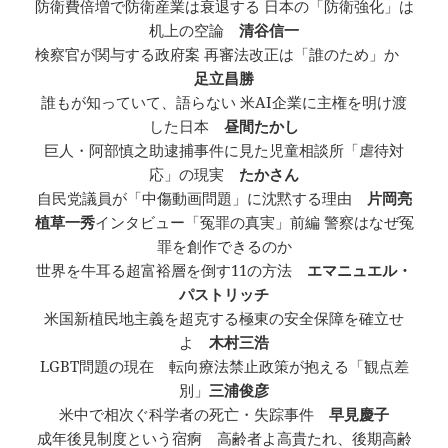
防衛費倍増で防衛産業は衰退する 日本の「防衛強化」は
机上の空論
清谷信一
検察官が関与する政府案 再審法改正は「誰のため」か
足立昌勝
誰もが知っていて、語らない 米AI企業に主権を明け渡
した日本
昼間たかし
巨人・阿部慎之助逮捕事件に見た児童相談所「虐待対
応」の現実
たかさん
自民党議員が「中傷動画問題」に沈黙する理由
片岡亮
植草一秀
インタビュー「冤罪の真実」前編 警察はなぜ冤
罪を創作できるのか
世界を牛耳る超富裕層を倒す11の方法
エマニュエル・
パストリッチ
米国新植民地主義を超克する極東の安全保障を確立せ
よ
木村三浩
LGBT問題の現在 転向療法禁止政策が抱える「観点差
別」
三浦俊彦
米中で相次ぐ科学者の死亡・失踪事件
早見慶子
成年後見制度という宿痾 高齢者よ高貴たれ、後期高齢