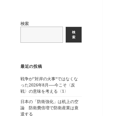
検索
検
索
最近の投稿
戦争が‟対岸の火事“ではなくな
った2026年8月──今こそ〈反
戦〉の意味を考える〈1〉
日本の「防衛強化」は机上の空
論 防衛費倍増で防衛産業は衰
退する