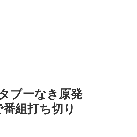
『タブーなき原発
で番組打ち切り