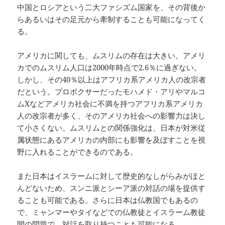
中国とロシアという二大ファシズム国家を、その背後か
らあるいはその足元から牽制することも可能になってく
る。
アメリカに関しても、ムスリムの存在は大きい。アメリ
カでのムスリム人口は2000年時点で2.6％に過ぎない。
しかし、その40％以上はアフリカ系アメリカ人の改宗者
だという。プロボクサーだったモハメド・アリやマルコ
ムXなどアメリカ社会に不満を持つアフリカ系アメリカ
人の改宗者が多く、そのアメリカ社会への影響力は決し
て小さくない。ムスリムとの関係強化は、日本が対米従
属状態にあるアメリカの内部にも影響を及ぼすことを視
野に入れることができるのである。
また日本はイスラームに対して歴史的なしがらみがほと
んどないため、スンニ派とシーア派の対話の場を提供す
ることも可能である。さらに日本は仏教国でもあるの
で、ミャンマーやタイなどでの仏教徒とイスラーム教徒
間の問題で、対話を取り持つことも可能になる。