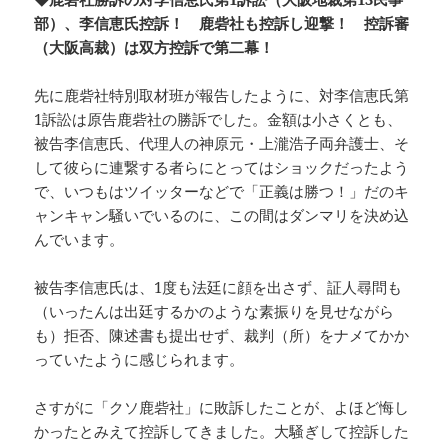
部）、李信恵氏控訴！ 鹿砦社も控訴し迎撃！ 控訴審
（大阪高裁）は双方控訴で第二幕！
先に鹿砦社特別取材班が報告したように、対李信恵氏第
1訴訟は原告鹿砦社の勝訴でした。金額は小さくとも、
被告李信恵氏、代理人の神原元・上瀧浩子両弁護士、そ
して彼らに連繋する者らにとってはショックだったよう
で、いつもはツイッターなどで「正義は勝つ！」だのキ
ャンキャン騒いでいるのに、この間はダンマリを決め込
んでいます。
被告李信恵氏は、1度も法廷に顔を出さず、証人尋問も
（いったんは出廷するかのような素振りを見せながら
も）拒否、陳述書も提出せず、裁判（所）をナメてかか
っていたように感じられます。
さすがに「クソ鹿砦社」に敗訴したことが、よほど悔し
かったとみえて控訴してきました。大騒ぎして控訴した