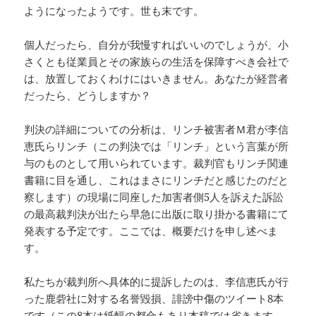
ようになったようです。世も末です。
個人だったら、自分が我慢すればいいのでしょうが、小
さくとも従業員とその家族らの生活を保障すべき会社で
は、放置しておくわけにはいきません。あなたが経営者
だったら、どうしますか？
判決の詳細についての分析は、リンチ被害者Ｍ君が李信
恵氏らリンチ（この判決では「リンチ」という言葉が所
与のものとして用いられています。裁判官もリンチ関連
書籍に目を通し、これはまさにリンチだと感じたのだと
察します）の現場に同座した加害者側5人を訴えた訴訟
の最高裁判決が出たら早急に出版に取り掛かる書籍にて
発表する予定です。ここでは、概要だけを申し述べま
す。
私たちが裁判所へ具体的に提訴したのは、李信恵氏が行
った鹿砦社に対する名誉毀損、誹謗中傷のツイート8本
です（この8本は紙幅の都合もあり本稿では省きます