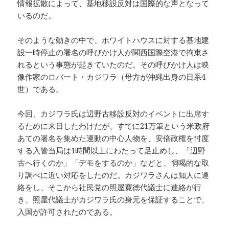
情報拡散によって、基地移設反対は国際的な声となって
いるのだ。
そのような動きの中で、ホワイトハウスに対する基地建
設一時停止の署名の呼びかけ人が関西国際空港で拘束さ
れるという事態が起きていたのだ。その呼びかけ人は映
像作家のロバート・カジワラ（母方が沖縄出身の日系4
世）である。
今回、カジワラ氏は辺野古移設反対のイベントに出席す
るために来日したわけだが、すでに21万筆という米政府
あての署名を集めた運動の中心人物を、安倍政権を忖度
する入管当局は1時間以上にわたって足止めし、「辺野
古へ行くのか」「デモをするのか」などと、恫喝的な取
り調べに近い対応をしたのだ。カジワラさんは知人に連
絡をし、そこから社民党の照屋寛徳代議士に連絡が行
き、照屋代議士がカジワラ氏の身元を保証することで、
入国が許可されたのである。