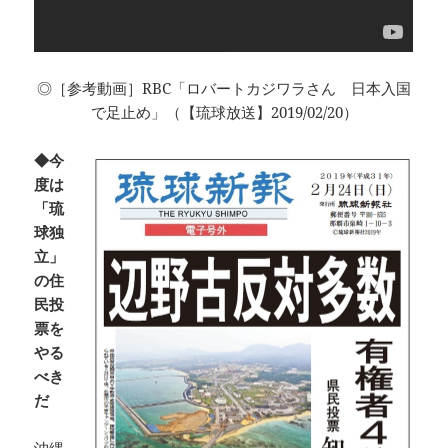
◎［参考動画］RBC「ロバートカジワラさん 日本入国
で足止め」（【琉球放送】2019/02/20）
◆今
度は
「琉
球独
立」
の住
民投
票を
やる
べき
だ
沖縄