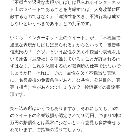
「不穏当で過激な表現がしばしば見られるインターネッ
ト上のツイートであることを考慮すれば、人身攻撃に匹
敵するものではなく」「違法性を欠き、不法行為は成立
しないというべきである」との判示です。
いくら「インターネット上のツイート」が、「不穏当で
過激な表現がしばしば見られる」からといって、被告李
信恵氏の「『クソ』という品性を欠く不穏当な表現を用
いて原告（鹿砦社）を非難している」ことが許されるは
ずはなく、これを叱責するのが裁判所の仕事ではないで
しょうか!? それに、その「品性を欠く不穏当な表現」
に、名誉毀損の免責条件である、公共性、公益目的、真
実（相当）性があるのでしょうか!? 控訴審での反論事
項です。
突っ込み所はいくつもありますが、それにしても、5本
のツイートの名誉毀損が認定されて10万円、つまり1本2
万円の賠償金とは異常に少ないという意見も多数寄せら
れています。ご指摘の通りでしょう。