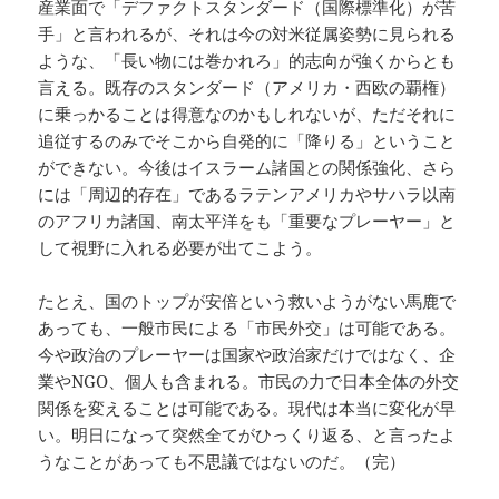
産業面で「デファクトスタンダード（国際標準化）が苦
手」と言われるが、それは今の対米従属姿勢に見られる
ような、「長い物には巻かれろ」的志向が強くからとも
言える。既存のスタンダード（アメリカ・西欧の覇権）
に乗っかることは得意なのかもしれないが、ただそれに
追従するのみでそこから自発的に「降りる」ということ
ができない。今後はイスラーム諸国との関係強化、さら
には「周辺的存在」であるラテンアメリカやサハラ以南
のアフリカ諸国、南太平洋をも「重要なプレーヤー」と
して視野に入れる必要が出てこよう。
たとえ、国のトップが安倍という救いようがない馬鹿で
あっても、一般市民による「市民外交」は可能である。
今や政治のプレーヤーは国家や政治家だけではなく、企
業やNGO、個人も含まれる。市民の力で日本全体の外交
関係を変えることは可能である。現代は本当に変化が早
い。明日になって突然全てがひっくり返る、と言ったよ
うなことがあっても不思議ではないのだ。（完）