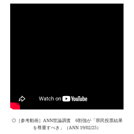
◎［参考動画］ANN世論調査 6割強が「県民投票結果
を尊重すべき」（ANN 19/02/25）