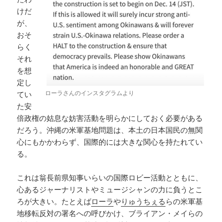
けだ
が、
おそ
らく
それ
を想
定し
ローラさんのインスタグラムより
てい
た安
倍政権の姑息な妨害活動を明らかにしておく必要がある
だろう。沖縄の米軍基地問題は、本土の日本国民の無関
心にもかかわらず、国際的には大きな関心を持たれてい
る。
これは翁長前県知事いらいの国際ロビー活動とともに、
心あるジャーナリストやミュージシャンの力に負うとこ
ろが大きい。たとえば
ローラ
や
りゅうちぇる
らの米軍基
地移転反対の署名への呼びかけ、ブライアン・メイらの