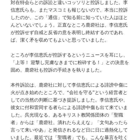
対在特会らとの訴訟と違いコッソリと控訴しました。李
信恵氏らも、またマスコミも報じないので、本当に控訴
したのか、この「通信」で知る前に知っていた人はほと
んどいないでしょう。正直なところ鹿砦社は、李信恵氏
が控訴せず自戒と反省の意を表明し終結するのであれ
ば、潔く矛を収めてもよいと思っていました。
ところが李信恵氏が控訴するというニュースを耳にし、
「上等！ 迎撃し完膚なきまでに粉砕する！」との決意を
固め、鹿砦社も控訴の手続きを執りました。
本件訴訟は、鹿砦社に対して李信恵氏による誹謗中傷に
火が点き始めたところで、“会社を守る”という経営者と
しての当然の判断に基づき提訴しました。李信恵氏や、
彼女に付和雷同する者らによる誹謗中傷も出て来ていま
した。呉光現なる、あるキリスト教関係団体の「聖職
者」からは「鹿砦社、潰れたらええな」「文句あったら
言って来いやあ」と発信されるなど日に日に過熱化して
いました。最近では「聖職者」でも、こんな暴言を吐く