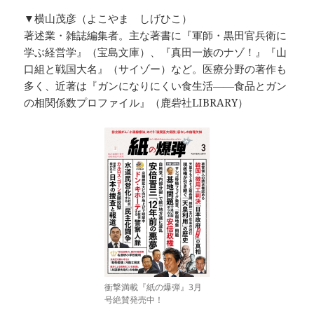
▼横山茂彦（よこやま しげひこ）
著述業・雑誌編集者。主な著書に『軍師・黒田官兵衛に
学ぶ経営学』（宝島文庫）、『真田一族のナゾ！』『山
口組と戦国大名』（サイゾー）など。医療分野の著作も
多く、近著は『ガンになりにくい食生活――食品とガン
の相関係数プロファイル』（鹿砦社LIBRARY）
衝撃満載『紙の爆弾』3月
号絶賛発売中！