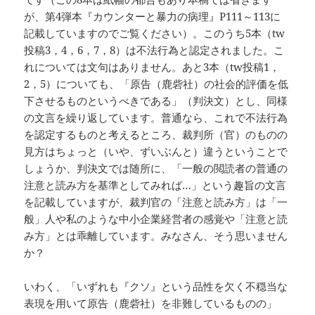
が、第4弾本『カウンターと暴力の病理』P111～113に
記載していますのでご覧ください）。このうち5本（tw
投稿3，4，6，7，8）は不法行為と認定されました。こ
れについては文句はありません。あと3本（tw投稿1，
2，5）についても、「原告（鹿砦社）の社会的評価を低
下させるものというべきである」（判決文）とし、同様
の文言を繰り返しています。普通なら、これで不法行為
を認定するものと考えるところ、裁判所（官）のものの
見方はちょっと（いや、ずいぶんと）違うということで
しょうか、判決文では随所に、「一般の閲読者の普通の
注意と読み方を基準としてみれば…」という趣旨の文言
を記載していますが、裁判官の「注意と読み方」は「一
般」人や私のような中小企業経営者の感覚や「注意と読
み方」とは乖離しています。みなさん、そう思いません
か？
いわく、「いずれも『クソ』という品性を欠く不穏当な
表現を用いて原告（鹿砦社）を非難しているものの」