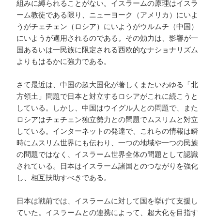
組みに縛られることがない。イスラームの原理はイスラ
ーム教徒である限り、ニューヨーク（アメリカ）にいよ
うがチェチェン（ロシア）にいようがウルムチ（中国）
にいようが適用されるのである。その効力は、影響が一
国あるいは一民族に限定される西欧的なナショナリズム
よりもはるかに強力である。
さて最近は、中国の超大国化が著しくまたいわゆる「北
方領土」問題で日本と対立するロシアがこれに続こうと
している。しかし、中国はウイグル人との問題で、また
ロシアはチェチェン独立勢力との問題でムスリムと対立
している。インターネットの発達で、これらの情報は瞬
時にムスリム世界にも伝わり、一つの地域や一つの民族
の問題ではなく、イスラーム世界全体の問題として認識
されている。日本はイスラーム諸国とのつながりを強化
し、相互扶助すべきである。
日本は戦前では、イスラームに対して国を挙げて支援し
ていた。イスラームとの連携によって、超大化を目指す