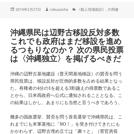
投
作
カ
2019年2月27日
rokusaisha
《殺人現場探訪》
,
片岡健
稿
成
テ
日:
者
ゴ
リ
沖縄県民は辺野古移設反対多数
ー
これでも政府はまだ移設を進め
るつもりなのか？ 次の県民投票
は〈沖縄独立〉を掲げるべきだ
沖縄の辺野古基地建設（普天間基地移設）の賛否を問う
県民投票は、移設反対が圧倒的多数を占める結果となっ
た。有権者の4分の1を超える3割越えの得票数であるこ
とから、日米両政府へ公式に通知されることとなる。こ
の結果はしかし、あまりにも当然と言うべきであろう。
幾多の国政選挙、賛否を問う首長選挙で沖縄県民は、こ
れまでにも米軍基地に「NO！」を突き付けてきたにも
かかわらず、辺野古埋め立ては「粛々と」（菅官房長