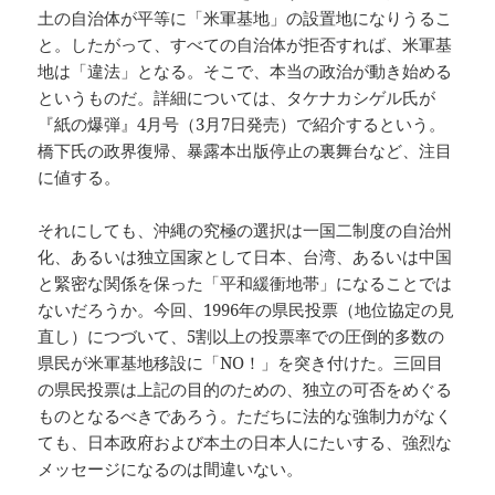
土の自治体が平等に「米軍基地」の設置地になりうるこ
と。したがって、すべての自治体が拒否すれば、米軍基
地は「違法」となる。そこで、本当の政治が動き始める
というものだ。詳細については、タケナカシゲル氏が
『紙の爆弾』4月号（3月7日発売）で紹介するという。
橋下氏の政界復帰、暴露本出版停止の裏舞台など、注目
に値する。
それにしても、沖縄の究極の選択は一国二制度の自治州
化、あるいは独立国家として日本、台湾、あるいは中国
と緊密な関係を保った「平和緩衝地帯」になることでは
ないだろうか。今回、1996年の県民投票（地位協定の見
直し）につづいて、5割以上の投票率での圧倒的多数の
県民が米軍基地移設に「NO！」を突き付けた。三回目
の県民投票は上記の目的のための、独立の可否をめぐる
ものとなるべきであろう。ただちに法的な強制力がなく
ても、日本政府および本土の日本人にたいする、強烈な
メッセージになるのは間違いない。