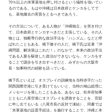
70％以上の米軍基地を押し付けるという犠牲を強いてい
るのである。もはや沖縄は日本政府とケンカをしてで
も、基地撤去の実質をとるべきであろう。
その方法について、ある人物が「沖縄独立」を突き付け
て、日本政府とケンカすべきだと主張している。その人
物とは、独断専行的な政治手法を「ハシズム」などと呼
ばれたこともある、橋下徹その人だ。橋下氏は近著『沖
縄問題、解決策はこれだ！』のなかで、本来の政治手法
である人脈を駆使した政治ができないなら、ケンカをす
ることで譲歩を引き出すべきだと、みずからの大阪市
長・知事時代の経験を語っている。
橋下氏といえば、オスプレイの訓練地を当時赤字だった
関西国際空港に引き受けてもいいと、当時の鳩山総理に
メッセージを発したこともある。あるいは、松井府知事
とともに八尾空港にオスプレイを誘致することを、官邸
に申し出てもいる（八尾市長の反対で凍結）。同書では
「米軍基地の設置手続法」を施行することで、沖縄と本