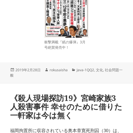
衝撃満載『紙の爆弾』3月
号絶賛発売中！
投
作
カ
2019年2月28日
rokusaisha
Java-1QQ2
,
文化
,
社会問題一
稿
成
テ
般
日:
者
ゴ
リ
ー
《殺人現場探訪19》宮崎家族3
人殺害事件 幸せのために借りた
一軒家は今は無く
福岡拘置所に収容されている奥本章寛死刑囚（30）は、