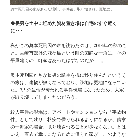
奥本死刑囚の家があった場所。事件後、取り壊され、更地に。
◆長男を土中に埋めた資材置き場は自宅のすぐ近く
に･･･
私がこの奥本死刑囚の家を訪ねたのは、2014年の秋のこ
と。宮崎市郊外の花ケ島という町の閑静な一角に、その
平屋建ての一軒家はあったはずなのだが･･･。
奥本死刑囚たちが長男の誕生を機に移り住んだというそ
の家は、建物が無くなっており、跡地は更地になってい
た。3人の生命が奪われる事件現場になったため、大家
が取り壊してしまったのだろう。
殺人事件の現場は、アパートやマンションなら「事故物
件」として残り、格安で借りられるようになるが、借家
の一軒家の場合、取り壊されることが少なくない。とは
いえ、家族で幸せになるために借りた家が、このような