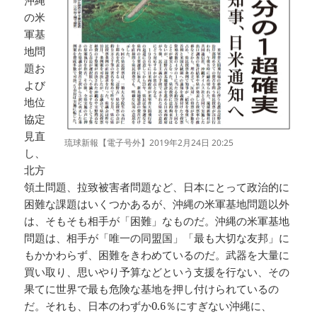
の米
軍基
地問
題お
よび
地位
協定
見直
琉球新報【電子号外】2019年2月24日 20:25
し、
北方
領土問題、拉致被害者問題など、日本にとって政治的に
困難な課題はいくつかあるが、沖縄の米軍基地問題以外
は、そもそも相手が「困難」なものだ。沖縄の米軍基地
問題は、相手が「唯一の同盟国」「最も大切な友邦」に
もかかわらず、困難をきわめているのだ。武器を大量に
買い取り、思いやり予算などという支援を行ない、その
果てに世界で最も危険な基地を押し付けられているの
だ。それも、日本のわずか0.6％にすぎない沖縄に、