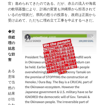
官）進められてきたのである。だが、赤土の流入や海底
の軟弱基盤により、計画の変更も沖縄県から拒否されて
いるのが現状だ。県民の怒りの投票を、政府は正面から
受け止めて、ただちに埋め立て工事を中止するべきだ。
◆安
倍総
理の
姑息
な妨
害
ある
意味
で当
然の
結果
が出
たわ