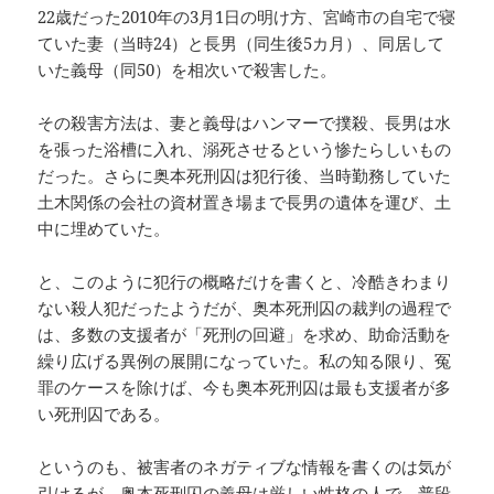
22歳だった2010年の3月1日の明け方、宮崎市の自宅で寝
ていた妻（当時24）と長男（同生後5カ月）、同居して
いた義母（同50）を相次いで殺害した。
その殺害方法は、妻と義母はハンマーで撲殺、長男は水
を張った浴槽に入れ、溺死させるという惨たらしいもの
だった。さらに奥本死刑囚は犯行後、当時勤務していた
土木関係の会社の資材置き場まで長男の遺体を運び、土
中に埋めていた。
と、このように犯行の概略だけを書くと、冷酷きわまり
ない殺人犯だったようだが、奥本死刑囚の裁判の過程で
は、多数の支援者が「死刑の回避」を求め、助命活動を
繰り広げる異例の展開になっていた。私の知る限り、冤
罪のケースを除けば、今も奥本死刑囚は最も支援者が多
い死刑囚である。
というのも、被害者のネガティブな情報を書くのは気が
引けるが、奥本死刑囚の義母は厳しい性格の人で、普段