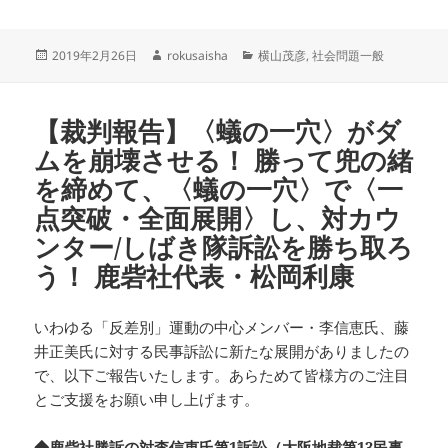
投
作
カ
2019年2月26日
rokusaisha
横山茂彦
,
社会問題一般
稿
成
テ
日:
者
ゴ
リ
【裁判報告】〈蟻の一穴〉がダ
ー
ムを崩壊させる！ 勝って兜の緒
を締めて、〈蟻の一穴〉で〈一
点突破・全面展開〉し、対カウ
ンター/しばき隊訴訟を勝ち取ろ
う！ 鹿砦社代表・松岡利康
いわゆる「反差別」運動の中心メンバー・李信恵氏、藤
井正美氏に対する民事訴訟に新たな展開がありましたの
で、以下ご報告いたします。あらためて皆様方のご注目
とご支援をお願い申し上げます。
◆鹿砦社勝訴の対李信恵氏第1訴訟（大阪地裁第13民事