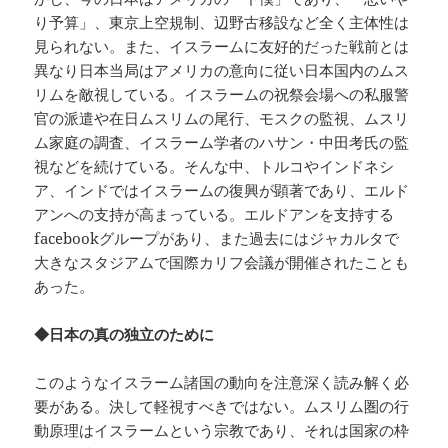
り予算」、東京上空規制、辺野古移設など全く主体性は
見られない。また、イスラームに友好的だった戦前とは
異なり日本当局はアメリカの意向に従い日本国内のムス
リムを敵視している。イスラームの祝祭会場への私服警
官の派遣や在日ムスリムの尾行、モスクの監視、ムスリ
ム家庭の調査、イスラーム学者のハサン・中田考氏の監
視などを続けている。そんな中、トルコやインドネシ
ア、インドではイスラームの復興が顕著であり、エルド
アンへの支持が高まっている。エルドアンを支持する
facebookグループがあり、また過去にはジャカルタで
大きなスタジアムで国際カリフ会議が開催されたことも
あった。
◆日本の真の独立のために
このようなイスラーム諸国の動向を注意深く読み解く必
要がある。決して軽視すべきではない。ムスリム圏の行
動原理はイスラームという宗教であり、それは国家の枠