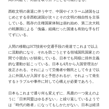
西欧文明の衰退に伴う中で、中国やイスラーム諸国をは
じめとする非西欧諸国が次々とその文明の独自性を主張
している。既存の主権国家体制は崩れ始め、第二次大戦
の戦勝国による「傀儡」組織だった国連も有効な手を打
てずにいる。
人間の移動はICT技術や交通手段の発達でこれまで以上
に流動的になり、それを防ごうとする領域国民国家との
間で小競合いが頻発している。日本でも同様に排外主義
的な運動が起こっている。日本も4月から入国管理法が
改正される。それによって労働者や難民として今まで以
上に外国人が入国すると予想されるが、それよって発生
するトラブルや事件に対して心構えが必要であろう。
日本もこれまで通り何も変えずに、馬鹿の一つ覚えのよ
うに「日米同盟はゆるぎない」と繰り返しているようで
は「時代の敗者」になってもしかたがない。日本は経済