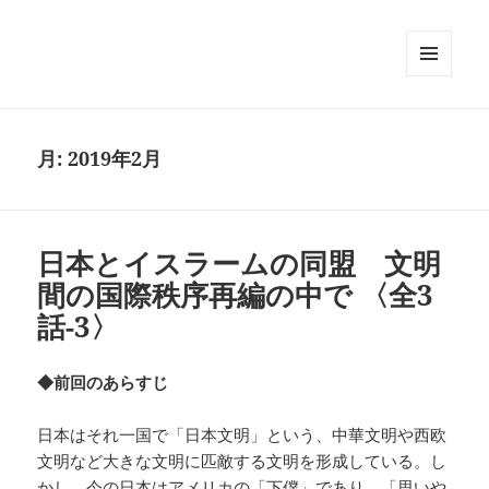
メニュ
ーとウ
ィジェ
ット
月:
2019年2月
日本とイスラームの同盟 文明
間の国際秩序再編の中で 〈全3
話-3〉
◆前回のあらすじ
日本はそれ一国で「日本文明」という、中華文明や西欧
文明など大きな文明に匹敵する文明を形成している。し
かし、今の日本はアメリカの「下僕」であり、「思いや