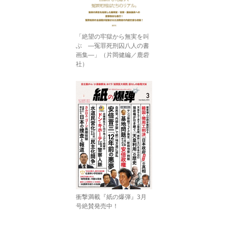
「絶望の牢獄から無実を叫
ぶ ―冤罪死刑囚八人の書
画集―」（片岡健編／鹿砦
社）
衝撃満載『紙の爆弾』3月
号絶賛発売中！