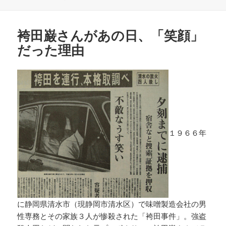
日:
者
ゴ
リ
ー
袴田巌さんがあの日、「笑顔」
だった理由
１９６６年
に静岡県清水市（現静岡市清水区）で味噌製造会社の男
性専務とその家族３人が惨殺された「袴田事件」。強盗