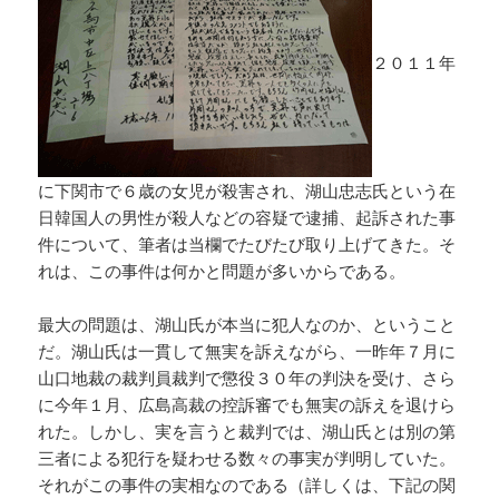
２０１１年
に下関市で６歳の女児が殺害され、湖山忠志氏という在
日韓国人の男性が殺人などの容疑で逮捕、起訴された事
件について、筆者は当欄でたびたび取り上げてきた。そ
れは、この事件は何かと問題が多いからである。
最大の問題は、湖山氏が本当に犯人なのか、ということ
だ。湖山氏は一貫して無実を訴えながら、一昨年７月に
山口地裁の裁判員裁判で懲役３０年の判決を受け、さら
に今年１月、広島高裁の控訴審でも無実の訴えを退けら
れた。しかし、実を言うと裁判では、湖山氏とは別の第
三者による犯行を疑わせる数々の事実が判明していた。
それがこの事件の実相なのである（詳しくは、下記の関