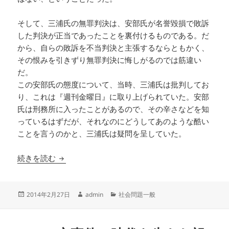
そして、三浦氏の無罪判決は、安部氏が名誉毀損で敗訴
した判決が正当であったことを裏付けるものである。だ
から、自らの敗訴を不当判決と主張するならともかく、
その恨みを引きずり無罪判決に悔しがるのでは筋違い
だ。
この安部氏の態度について、当時、三浦氏は批判してお
り、これは『週刊金曜日』に取り上げられていた。安部
氏は刑務所に入ったことがあるので、その辛さなどを知
っているはずだが、それなのにどうしてあのような酷い
ことを言うのかと、三浦氏は疑問を呈していた。
安部譲二が三浦和義を誹謗した事件
続きを読む
投
作
カ
2014年2月27日
admin
社会問題一般
稿
成
テ
日:
者
ゴ
リ