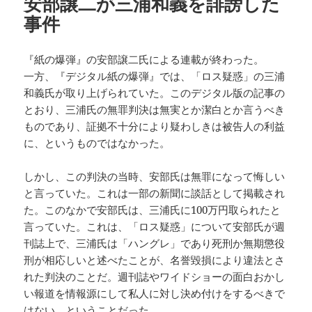
安部譲二が三浦和義を誹謗した
事件
『紙の爆弾』の安部譲二氏による連載が終わった。
一方、『デジタル紙の爆弾』では、「ロス疑惑」の三浦
和義氏が取り上げられていた。このデジタル版の記事の
とおり、三浦氏の無罪判決は無実とか潔白とか言うべき
ものであり、証拠不十分により疑わしきは被告人の利益
に、というものではなかった。
しかし、この判決の当時、安部氏は無罪になって悔しい
と言っていた。これは一部の新聞に談話として掲載され
た。このなかで安部氏は、三浦氏に100万円取られたと
言っていた。これは、「ロス疑惑」について安部氏が週
刊誌上で、三浦氏は「ハングレ」であり死刑か無期懲役
刑が相応しいと述べたことが、名誉毀損により違法とさ
れた判決のことだ。週刊誌やワイドショーの面白おかし
い報道を情報源にして私人に対し決め付けをするべきで
はない、ということだった。