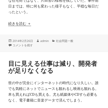
な住宅街ではなく、片田舎の様相を残していた。事件前
日までは、特に何も変わった様子もなく、平穏な毎日だ
ったという。
二・二六事件の時代を生きた祖母
続きを読む
投
作
カ
2014年2月26日
admin
社会問題一般
稿
二・二六事件の時代を生きた祖母 に
成
テ
コメントを残す
日:
者
ゴ
リ
ー
目に見える仕事は減り、開発者
が足りなくなる
世の中が完全にインターネットの時代になり久しい。誰
でも気軽にネットでニュースも観れるし映画も観れる。
本も買えればCDも買える。尤も紙媒体やCDすら必要も
なく、電子書籍に音楽データで済んでしまう。