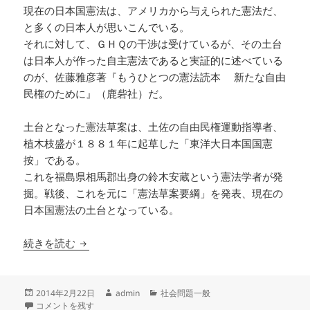
現在の日本国憲法は、アメリカから与えられた憲法だ、
と多くの日本人が思いこんでいる。
それに対して、ＧＨＱの干渉は受けているが、その土台
は日本人が作った自主憲法であると実証的に述べている
のが、佐藤雅彦著『もうひとつの憲法読本 新たな自由
民権のために』（鹿砦社）だ。
土台となった憲法草案は、土佐の自由民権運動指導者、
植木枝盛が１８８１年に起草した「東洋大日本国国憲
按」である。
これを福島県相馬郡出身の鈴木安蔵という憲法学者が発
掘。戦後、これを元に「憲法草案要綱」を発表、現在の
日本国憲法の土台となっている。
『もうひとつの憲法読本 新たな自由民権のため
続きを読む
投
作
カ
2014年2月22日
admin
社会問題一般
稿
『もうひとつの憲法読本 新たな自由民権のために』【ブックレビュー】
成
テ
コメントを残す