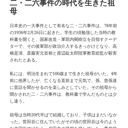
二・二六事件の時代を生きた祖
ー
母
日本史の一大事件として有名な二・二六事件は、78年前
の1936年2月26日に起きた。学生の頃勉強した当時の教
科書を開くと、国家改造・軍部内閣樹立を目指すクーデ
ターで、その後軍部が政治介入するきっかけとなり、高
橋是清、斎藤実元首相と渡辺錠太郎陸軍教育総監が殺害
されたとある。
私には、明治生まれで100歳まで生きた祖母がいた。4年
前に他界したが、亡くなる直前まで元気で、孫、曾孫達
に昔話を聞かせるのを楽しみとしていた。その祖母から
聞かされた二・二六事件は、教科書で学んだものとは少
し違う。
祖母は当時20代半ばで結婚しており、子供はまだいなか
った。世田谷に住んでいたがその頃の世田谷は今のよう