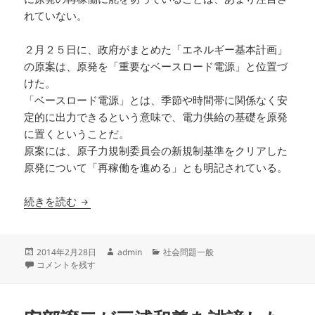
れていない。
２月２５日に、政府がまとめた「エネルギー基本計画」
の原案は、原発を「重要なベースロード電源」と位置づ
けた。
「ベースロード電源」とは、季節や時間帯に関係なく安
定的に出力できるという意味で、電力供給の基礎を原発
に置くということだ。
原案には、原子力規制委員会の新規制基準をクリアした
原発について「再稼働を進める」とも明記されている。
争点としないはずだった都知事選の結果で、原発
続きを読む
投
作
カ
2014年2月28日
admin
社会問題一般
稿
争点としないはずだった都知事選の結果で、原発再稼働はおかしくないか
成
テ
コメントを残す
日:
者
ゴ
リ
ー