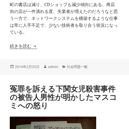
町の書店は減り、CDショップも減少傾向にある。商店
街の店が一件潰れる度、失業者が増えたのだろうなと思
う一方で、ネットワークシステムを構築するような仕事
は常に人手不足で、少ない技術者を取り合う状況になっ
ている。
目に見える仕事は減り、開発者が足りなくなる
続きを読む
投
作
カ
2014年2月25日
admin
社会問題一般
稿
成
テ
日:
者
ゴ
リ
冤罪を訴える下関女児殺害事件
ー
の被告人男性が明かしたマスコ
ミへの怒り