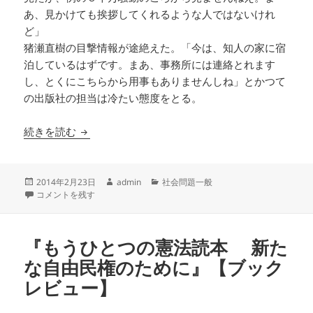
あ、見かけても挨拶してくれるような人ではないけれ
ど」
猪瀬直樹の目撃情報が途絶えた。「今は、知人の家に宿
泊しているはずです。まあ、事務所には連絡とれます
し、とくにこちらから用事もありませんしね」とかつて
の出版社の担当は冷たい態度をとる。
囁かれ始めた猪瀬直樹暗殺計画
続きを読む
投
作
カ
2014年2月23日
admin
社会問題一般
稿
囁かれ始めた猪瀬直樹暗殺計画 に
成
テ
コメントを残す
日:
者
ゴ
リ
ー
『もうひとつの憲法読本 新た
な自由民権のために』【ブック
レビュー】