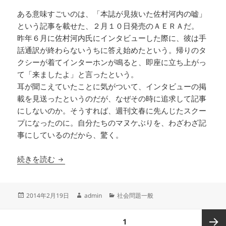
ある意味すごいのは、「本誌が見抜いた佐村河内の嘘」
という記事を載せた、２月１０日発売のＡＥＲＡだ。
昨年６月に佐村河内氏にインタビューした際に、彼は手
話通訳が終わらないうちに答え始めたという。帰りのタ
クシーが着てインターホンが鳴ると、即座に立ち上がっ
て「来ましたよ」と言ったという。
耳が聞こえていたことに気がついて、インタビューの掲
載を見送ったというのだが、なぜその時に追求して記事
にしないのか。そうすれば、週刊文春に先んじたスクー
プになったのに。自分たちのマヌケぶりを、わざわざ記
事にしているのだから、驚く。
ゴーストライター問題ではない、佐村河内守の一
続きを読む
投
作
カ
2014年2月19日
admin
社会問題一般
稿
成
テ
日:
者
ゴ
投
ページ
1
リ