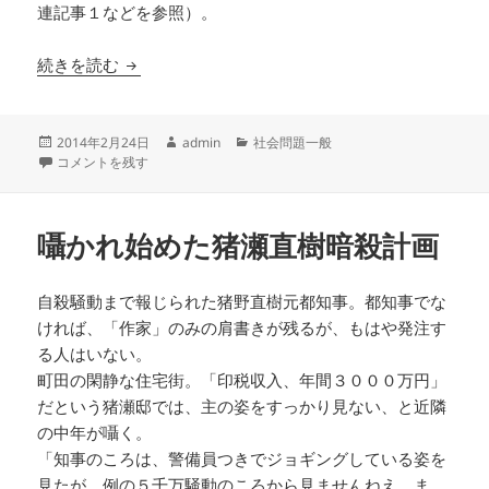
連記事１などを参照）。
冤罪を訴える下関女児殺害事件の被告人男性が明
続きを読む
投
作
カ
2014年2月24日
admin
社会問題一般
稿
冤罪を訴える下関女児殺害事件の被告人男性が明かしたマスコミへの怒り
成
テ
コメントを残す
日:
者
ゴ
リ
ー
囁かれ始めた猪瀬直樹暗殺計画
自殺騒動まで報じられた猪野直樹元都知事。都知事でな
ければ、「作家」のみの肩書きが残るが、もはや発注す
る人はいない。
町田の閑静な住宅街。「印税収入、年間３０００万円」
だという猪瀬邸では、主の姿をすっかり見ない、と近隣
の中年が囁く。
「知事のころは、警備員つきでジョギングしている姿を
見たが、例の５千万騒動のころから見ませんねえ。ま