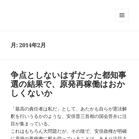
メニュ
ーとウ
ィジェ
ット
月:
2014年2月
争点としないはずだった都知事
選の結果で、原発再稼働はおか
しくないか
「最高の責任者は私だ」として、あたかも自らが憲法解
釈を行いうるかのような、安倍晋三首相の国会答弁に注
目が集まっている。
これはもちろん大問題だが、その陰で、安倍政権が明確
に原発の再稼働に舵を切っていることは、あまり注目さ