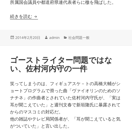
所属国会議員や都道府県連代表者らに檄を飛ばした。
根は原発推進の民主党、細川陣営の足を引っ張る
続きを読む
投
作
カ
2014年2月20日
admin
社会問題一般
稿
成
テ
日:
者
ゴ
リ
ゴーストライター問題ではな
ー
い、佐村河内守の一件
笑ってしまうのは、フィギュアスケ－トの高橋大輔がシ
ョートプログラムで滑った曲「ヴァイオリンのためのソ
ナチネ」の作曲者とされていた佐村河内守氏が、「実は
耳が聞こえていた」と週刊文春で新垣隆氏に暴露されて
からのマスコミの対応だ。
他の雑誌やテレビ局関係者が、「耳が聞こえていると気
がついていた」と言い出した。