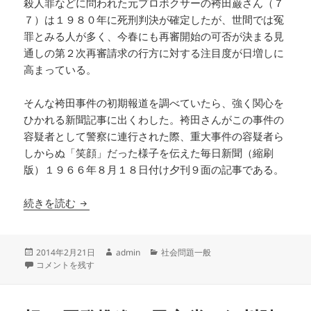
殺人罪などに問われた元プロボクサーの袴田巌さん（７
７）は１９８０年に死刑判決が確定したが、世間では冤
罪とみる人が多く、今春にも再審開始の可否が決まる見
通しの第２次再審請求の行方に対する注目度が日増しに
高まっている。
そんな袴田事件の初期報道を調べていたら、強く関心を
ひかれる新聞記事に出くわした。袴田さんがこの事件の
容疑者として警察に連行された際、重大事件の容疑者ら
しからぬ「笑顔」だった様子を伝えた毎日新聞（縮刷
版）１９６６年８月１８日付け夕刊９面の記事である。
袴田巌さんがあの日、「笑顔」だった理由
続きを読む
投
作
カ
2014年2月21日
admin
社会問題一般
稿
袴田巌さんがあの日、「笑顔」だった理由 に
成
テ
コメントを残す
日:
者
ゴ
リ
ー