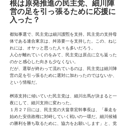
根は原発推進の民主党、細川陣
営の足を引っ張るために応援に
入った？
都知事選で、民主党は細川護煕を支持。民主党の支持母
体である連合東京は、舛添要一を支持した。この、ねじ
れには、オヤッと思った人々も多いだろう。
人心が離れていくのをみて、民主党は原点に立ち返った
のかと感心した向きも少なくない。
だが、選挙が終わって流れているのは、民主党は細川陣
営の足を引っ張るために選対に加わったのではないか、
という情報だ。
桝添支持に傾いていた民主党は、細川出馬が決まると一
夜にして、細川支持に変わった。
１月２７日には、民主党の大畠章宏幹事長は、「暴走を
始めた安倍政権に対峙していく戦いの一環だ。細川候補
の勝利を勝ち取るために、協力をお願いします」と、党