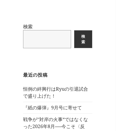
検索
検
索
最近の投稿
恒例の絆興行はRyuの引退試合
で盛り上げた！
『紙の爆弾』9月号に寄せて
戦争が‟対岸の火事“ではなくな
った2026年8月──今こそ〈反