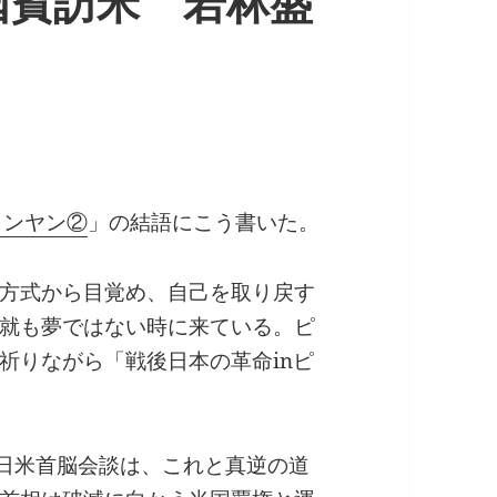
国賓訪米 若林盛
ョンヤン②
」の結語にこう書いた。
方式から目覚め、自己を取り戻す
就も夢ではない時に来ている。ピ
祈りながら「戦後日本の革命inピ
・日米首脳会談は、これと真逆の道