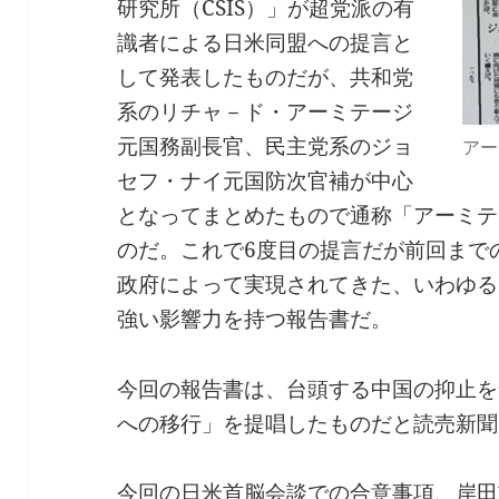
研究所（CSIS）」が超党派の有
識者による日米同盟への提言と
して発表したものだが、共和党
系のリチャ－ド・アーミテージ
元国務副長官、民主党系のジョ
アー
セフ・ナイ元国防次官補が中心
となってまとめたもので通称「アーミテ
のだ。これで6度目の提言だが前回まで
政府によって実現されてきた、いわゆる
強い影響力を持つ報告書だ。
今回の報告書は、台頭する中国の抑止を
への移行」を提唱したものだと読売新聞
今回の日米首脳会談での合意事項、岸田