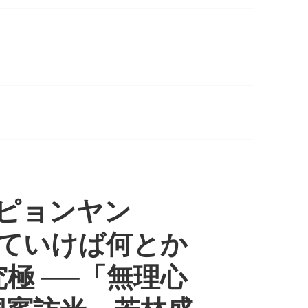
 ピョンヤン
いていけば何とか
極 ──「無理心