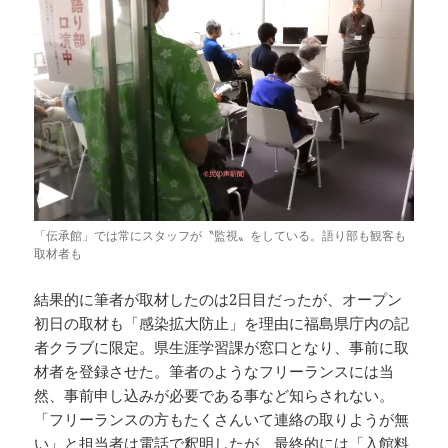
「伝承館」では常にスタッフが〝監視〟をしている。語り部も観客も
取材者も
結果的に筆者が取材したのは2日目だったが、オープン
初日の取材も「感染拡大防止」を理由に福島県庁内の記
者クラブに限定。県生涯学習課が窓口となり、事前に取
材者を登録させた。筆者のようなフリーランスには当
然、事前申し込みが必要である事など知らされない。
「フリーランスの方もたくさんいて連絡の取りようが無
い」と担当者は電話で釈明したが、最終的には「入館料