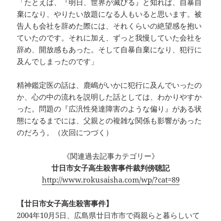
「たとえば、『明日、世界が滅びる』と知れば、自暴自
棄になり、やりたい放題になる人もいると思います。被
告人も会社を辞めた際には、それくらいの絶望感を抱い
ていたのです。それに加え、ずっと我慢していた会社を
辞め、開放感もあった。そして自暴自棄になり、犯行に
及んでしまったのです」
精神鑑定医の話は、鹿嶋がいかに犯行に及んでいったの
か、心の中の流れを説明した話としては、わかりやすか
った。問題の『広汎性発達障害のような偏り』がある状
態になるまでには、父親との複雑な関係も影響があった
のだろう。（次回につづく）
《関連過去記事カテゴリー》
廿日市女子高生殺害事件裁判傍聴記
http://www.rokusaisha.com/wp/?cat=89
【廿日市女子高生殺害事件】
2004年10月5日、広島県廿日市市で両親らと暮らしいて