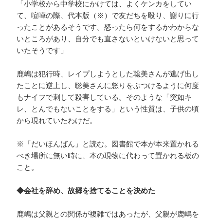
「小学校から中学校にかけては、よくケンカをしてい
て、喧嘩の際、代本版（※）で友だちを殴り、謝りに行
ったことがあるそうです。怒ったら何をするかわからな
いところがあり、自分でも直さないといけないと思って
いたそうです」
鹿嶋は犯行時、レイプしようとした聡美さんが逃げ出し
たことに逆上し、聡美さんに怒りをぶつけるように何度
もナイフで刺して殺害している。そのような「突如キ
レ、とんでもないことをする」という性質は、子供の頃
から現れていたわけだ。
※「だいほんばん」と読む。図書館で本が本来置かれる
べき場所に無い時に、本の現物に代わって置かれる板の
こと。
◆会社を辞め、故郷を捨てることを決めた
鹿嶋は父親との関係が複雑ではあったが、父親が鹿嶋を