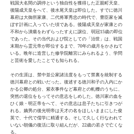
戦国大名間の調停という独自性を獲得した正親町天皇、
後陽成天皇をへて、後水尾天皇は即位した。すでに徳川
幕府は大御所家康、二代将軍秀忠の時代で、豊臣家を滅
ぼす計画に入っていた頃である。後陽成天皇が家康との
不和から潰瘍をわずらったすえに譲位、弱冠15歳の即位
であった。その当代および院としての「治世」は、戦国
末期から霊元帝が即位するまで、70年の歳月をかさねて
いる。晩年に造営した修学院離宮にみられるよう、学問
と芸術を愛したことでも知られる。
その生涯は、禁中並公家諸法度をもって禁裏を統制する
徳川幕府との戦いだった。後述する徳川和子の入内にか
かる公卿の処分、紫衣事件など幕府との軋轢のうちに、
突然の退位をもってその意志をしめした。徳川家の血を
ひく娘・明正帝をへて、その意志は息子たちに引きつが
れる。嫡男の後光明帝は天才の名をほしいままにした俊
英で、十代で儒学に精通する。そして久しく行なわれて
いない朝儀の復活に取り組んだが、22歳の若さで亡くな
る。