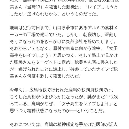
美さん（当時17）を殺害した動機は、「レイプしようと
したが、逃げられたから」というものだった。
鹿嶋は犯行前日まで、山口県萩市にあるアルミの素材メ
ーカーの工場で働いていた。しかし、朝寝坊し、遅刻し
そうになったのをきっかけに突然会社を辞めてしまう。
それからアテもなく、原付で東京に向かう途中、「女子
高生をレイプしよう」と思いつく。そして路上で見かけ
た聡美さんをターゲットに定め、聡美さん宅に侵入した
が、逃げられたことに逆上し、持参していたナイフで聡
美さんを何度も刺して殺害したのだ。
今年3月、広島地裁で行われた鹿嶋の裁判員裁判では、
こうした真相がつまびらかになったが、謎がまだ１つ残
っている。鹿嶋がなぜ、「女子高生をレイプしよう」と
思いつく精神状態になったのか──ということだ。
それについては、鹿嶋の精神鑑定を手がけた医師が証人