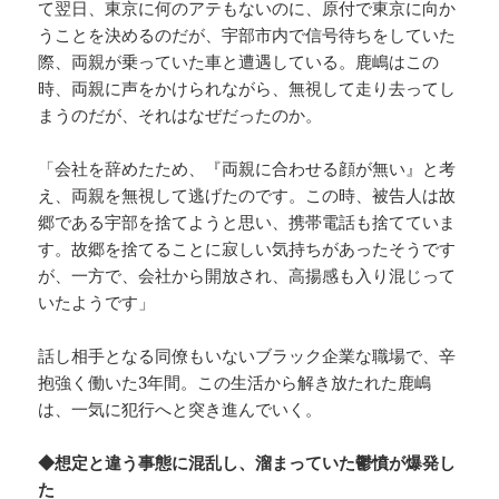
て翌日、東京に何のアテもないのに、原付で東京に向か
うことを決めるのだが、宇部市内で信号待ちをしていた
際、両親が乗っていた車と遭遇している。鹿嶋はこの
時、両親に声をかけられながら、無視して走り去ってし
まうのだが、それはなぜだったのか。
「会社を辞めたため、『両親に合わせる顔が無い』と考
え、両親を無視して逃げたのです。この時、被告人は故
郷である宇部を捨てようと思い、携帯電話も捨てていま
す。故郷を捨てることに寂しい気持ちがあったそうです
が、一方で、会社から開放され、高揚感も入り混じって
いたようです」
話し相手となる同僚もいないブラック企業な職場で、辛
抱強く働いた3年間。この生活から解き放たれた鹿嶋
は、一気に犯行へと突き進んでいく。
◆想定と違う事態に混乱し、溜まっていた鬱憤が爆発し
た