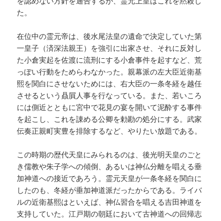
を認めない方針を通告するが、霊元上皇はこれを黙殺し
た。
在位中の霊元帝は、後水尾法皇の遺命で決定していた第
一皇子（済深法親王）を強引に出家させ、それに反対し
た小倉実起を佐渡に流刑にする小倉事件を起すなど、荒
っぽい行動をためらわなかった。親幕派の左大臣近衛基
熙を関白にさせないためには、右大臣の一条冬経を越任
させるという贔屓人事を行なっている。また、若いころ
には側近とともに宮中で花見の宴を開いて泥酔する事件
を起こし、これを諌める公卿を勅勘の処分にする。武家
伝奏正親町実豊を排除するなど、やりたい放題である。
この時期の歴代天皇にみられるのは、後光明天皇のごと
き儒教や朱子学への傾倒、あるいは神仏分離を唱える垂
加神道への接近であろう。霊元天皇が一条冬経を関白に
したのも、冬経が垂加神道派だったからである。ライバ
ルの近衛基熙はといえば、神仏習合を唱える吉田神道を
支持していた。江戸期の朝廷において古神道への回帰志