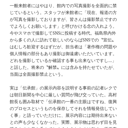
一般来館者にはやはり、館内での写真撮影を全面的に禁
じているという。スタッフが来館者に「現在、報道の方
が写真を撮影しておりますが、皆さんは撮影禁止ですの
でよろしくお願いします」と呼びかける念の入れよう。
今やスマホで撮影してSNSに投稿する時代。福島県内外
から多くの人に訪れて欲しいのならばSNSでの〝宣伝〟
はむしろ歓迎するはずだが、担当者は「著作権の問題や
個人情報の部分もあり撮影は御遠慮いただいています。
どれを撮影しているか確認する事も出来ないですし…」
と話した。将来の〝解禁〟には含みを持たせていたが、
当面は全面撮影禁止という。
実は「伝承館」の展示内容を説明する事前の記者レクで
は朝日新聞を中心に厳しい質問が飛び交っていた。高村
館長も囲み取材で「伝承館の一番の主眼はですね、復興
のプロセスというものを保存してそれを情報発信してい
く事」と語っていただけに、展示内容には期待出来ない
との声も少なくなかった。実際、展示物は思わず目を見