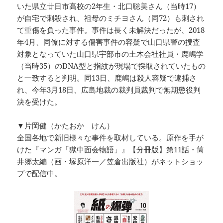
いた県立廿日市高校の2年生・北口聡美さん（当時17）
が自宅で刺殺され、祖母のミチヨさん（同72）も刺され
て重傷を負った事件。事件は長く未解決だったが、2018
年4月、同僚に対する傷害事件の容疑で山口県警の捜査
対象となっていた山口県宇部市の土木会社社員・鹿嶋学
（当時35）のDNA型と指紋が現場で採取されていたもの
と一致すると判明。同13日、鹿嶋は殺人容疑で逮捕さ
れ、今年3月18日、広島地裁の裁判員裁判で無期懲役判
決を受けた。
▼片岡健（かたおか けん）
全国各地で新旧様々な事件を取材している。原作を手が
けた『マンガ「獄中面会物語」』【分冊版】第11話・筒
井郷太編（画・塚原洋一／笠倉出版社）がネットショッ
プで配信中。