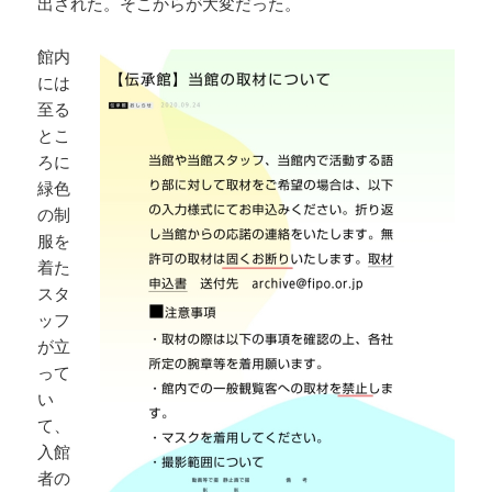
出された。そこからが大変だった。
館内
には
至る
とこ
ろに
緑色
の制
服を
着た
スタ
ッフ
が立
って
い
て、
入館
者の