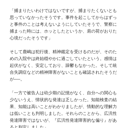
「捕まりたいわけではないですが、捕まりたくないとも
思っていなかったそうです。事件を起こしてからはずっ
と事件のことは考えないようにしていたそうで、警察に
捕まった時には、ホッとしたというか、肩の荷がおりた
心境だったそうです」
そして鹿嶋は犯行後、精神鑑定を受けるのだが、そのた
めの入院中は終始穏やかに過ごしていたという。感情は
起伏がなく、安定しており、躁鬱もなかった。そして統
合失調症などの精神障害がないことも確認されたそうだ
が──。
「一方で被告人は幼少期の記憶がなく、自分への関心も
少ないうえ、情状的な発達は乏しかった。知能検査の結
果、知能は高いことがわかりましたが、情動的な理解力
は低いことも判明しました。それらのことから、広汎性
発達障害ではないが、『広汎性発達障害的な偏り』があ
ると判定しました」