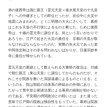
弟の後西帝は識仁親王（霊元天皇＝後水尾天皇の十九皇
子）への中継ぎとしての即位だったが、在位中に火災や
地震にみまわれた。とくに明暦の大火にさいして、幕府
はこれを天皇の不行状によるものと断じた。ために後西
帝は、十歳の霊元帝に譲位する。何という言いがかりで
あろうか。江戸で起きた火災の責任を、京都の天皇が取
らなければならなかったのだ。実際の失火元であった老
中阿倍忠秋はその非を問われないばかりか、日蓮宗妙本
寺に責任が帰せられている。
霊元天皇の業績として数えられる大嘗祭の復活は、33歳
で朝仁親王（東山天皇）に譲位してからのものだが、そ
れこそが院政を敷いた深謀遠慮によるものといえる。と
いうのも、院は朝廷の法体系の枠組みの外側にあり、し
たがって禁中並公家諸法度による幕府の統制が効かない
のである。平安期の摂関政治との戦いとは、また違った
意味で江戸期の院政は独自性をもっていた。幕府は院政