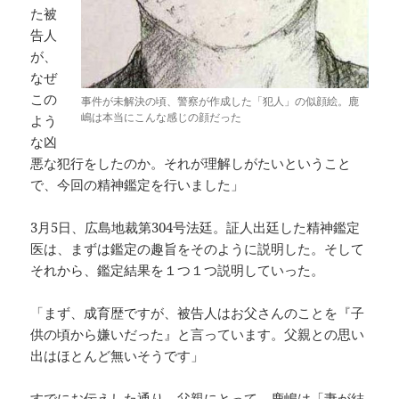
た被
告人
が、
なぜ
この
事件が未解決の頃、警察が作成した「犯人」の似顔絵。鹿
嶋は本当にこんな感じの顔だった
よう
な凶
悪な犯行をしたのか。それが理解しがたいということ
で、今回の精神鑑定を行いました」
3月5日、広島地裁第304号法廷。証人出廷した精神鑑定
医は、まずは鑑定の趣旨をそのように説明した。そして
それから、鑑定結果を１つ１つ説明していった。
「まず、成育歴ですが、被告人はお父さんのことを『子
供の頃から嫌いだった』と言っています。父親との思い
出はほとんど無いそうです」
すでにお伝えした通り、父親にとって、鹿嶋は「妻が結