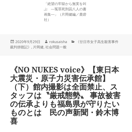
「絶望の牢獄から無実を叫
ぶ ―冤罪死刑囚八人の書
画集―」（片岡健編／鹿砦
社）
投
作
カ
2020年9月29日
rokusaisha
《廿日市女子高生殺害事件
稿
成
テ
裁判傍聴記》
,
片岡健
,
社会問題一般
日:
者
ゴ
リ
ー
《NO NUKES voice》【東日本
大震災・原子力災害伝承館】
（下）館内撮影は全面禁止、ス
タッフは〝厳戒態勢〟 事故被害
の伝承よりも福島県が守りたい
ものとは 民の声新聞・鈴木博
喜