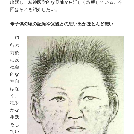
出廷し、精神医学的な見地から詳しく説明している。今
回はそれを紹介したい。
◆子供の頃の記憶や父親との思い出がほとんど無い
「犯
行の
前後
に反
社会
的な
性向
はな
く、
穏や
かな
生活
をし
てい