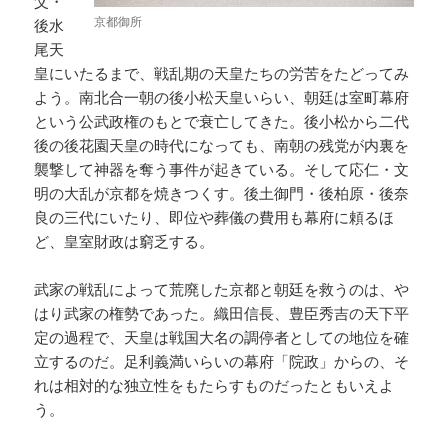
父・
京都御所
後水
尾天
皇にいたるまで、戦乱期の天皇たちの労苦をたどってみ
よう。南北合一朝の後小松天皇いらい、朝廷は室町幕府
という公武政権のもとで衰亡してきた。後小松から二代
後の後花園天皇の時代になっても、南朝の残党が内裏を
襲撃して神器を奪う事件が起きている。そして応仁・文
明の大乱が京都を焼きつくす。後土御門・後柏原・後奈
良の三代にいたり、即位や葬儀の費用も幕府に頼るほ
ど、皇室財政は窮乏する。
武家の戦乱によって荒廃した京都と朝廷を救うのは、や
はり武家の権勢であった。織田信長、豊臣秀吉の天下平
定の過程で、天皇は戦国大名の調停者としての地位を確
立するのだ。足利義満いらいの幕府「院政」からの、そ
れは相対的な独立性をもたらすものだったともいえよ
う。