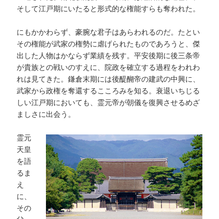
そして江戸期にいたると形式的な権能すらも奪われた。
にもかかわらず、豪腕な君子はあらわれるのだ。たとい
その権能が武家の権勢に虐げられたものであろうと、傑
出した人物はかならず業績を残す。平安後期に後三条帝
が貴族との戦いのすえに、院政を確立する過程をわれわ
れは見てきた。鎌倉末期には後醍醐帝の建武の中興に、
武家から政権を奪還するこころみを知る。衰退いちじる
しい江戸期においても、霊元帝が朝儀を復興させるめざ
ましさに出会う。
霊元
天皇
を語
るま
え
に、
その