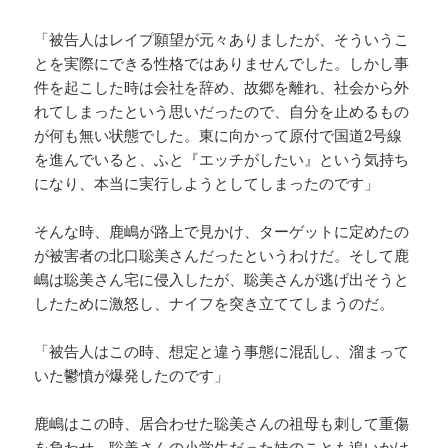
「被告人はレイプ願望が元々ありましたが、そういうこ
とを実際にできる性格ではありませんでした。しかし事
件を起こした時は会社を辞め、故郷を離れ、社会から外
れてしまったという思いだったので、自分を止めるもの
が何も無い状態でした。東に向かって原付で国道2号線
を進んでいると、ふと『エッチがしたい』という気持ち
になり、本当に実行しようとしてしまったのです」
そんな時、鹿嶋が路上で見かけ、ターゲットに定めたの
が被害者の北口聡美さんだったというわけだ。そして鹿
嶋は聡美さん宅に侵入したが、聡美さんが逃げ出そうと
したために激怒し、ナイフを突き立ててしまうのだ。
「被告人はこの時、想定と違う事態に混乱し、溜まって
いた鬱憤が爆発したのです」
鹿嶋はこの時、居合わせた聡美さんの祖母も刺して重傷
を負わせ、聡美さんの小学生だった妹のことも追いかけ