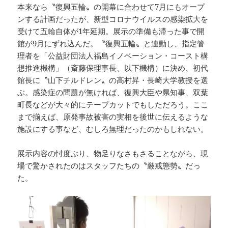
本来なら〝復興五輪〟の開幕に合わせて7月にもオープ
ンする計画だったが、新型コロナウイルスの感染拡大を
受けて五輪自体が1年延期。展示の準備も滞った事で開
館が9月にずれ込んだ。〝復興五輪〟と連動し、指定管
理者を「公益財団法人福島イノベーション・コースト構
想推進機構」（斎藤保理事長、以下機構）に決め、初代
館長に〝山下チルドレン〟の高村昇・長崎大学教授を選
ぶ。感染症の問題が無ければ、復興大臣や県知事、双葉
町長などが大々的にテープカットでもしただろう。ここ
まで揃えば、原発事故被害の実相を後世に伝えるような
施設にする事など、むしろ無理だったのかもしれない。
展示内容の忖度ぶり、物足りなさもさることながら、現
場で驚かされたのはスタッフたちの〝厳戒態勢〟だっ
た。