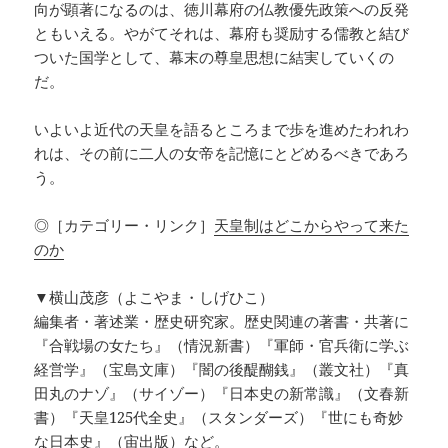
向が顕著になるのは、徳川幕府の仏教優先政策への反発
ともいえる。やがてそれは、幕府も奨励する儒教と結び
ついた国学として、幕末の尊皇思想に結実していくの
だ。
いよいよ近代の天皇を語るところまで歩を進めたわれわ
れは、その前に二人の女帝を記憶にとどめるべきであろ
う。
◎［カテゴリー・リンク］
天皇制はどこからやって来た
のか
▼横山茂彦（よこやま・しげひこ）
編集者・著述業・歴史研究家。歴史関連の著書・共著に
『合戦場の女たち』（情況新書）『軍師・官兵衛に学ぶ
経営学』（宝島文庫）『闇の後醍醐銭』（叢文社）『真
田丸のナゾ』（サイゾー）『日本史の新常識』（文春新
書）『天皇125代全史』（スタンダーズ）『世にも奇妙
な日本史』（宙出版）など。