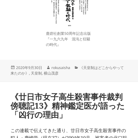
鹿砦社創業50周年記念出版
『一九六九年 混沌と狂騒
の時代』
投
作
カ
2020年9月30日
rokusaisha
《天皇制はどこからやって
稿
成
テ
来たのか》
,
天皇制
,
横山茂彦
日:
者
ゴ
リ
ー
《廿日市女子高生殺害事件裁判
傍聴記13》精神鑑定医が語った
「凶行の理由」
この連載で伝えてきた通り、廿日市女子高生殺害事件の
犯人・鹿嶋学（現在37）が2004年10月、被害者の北口聡