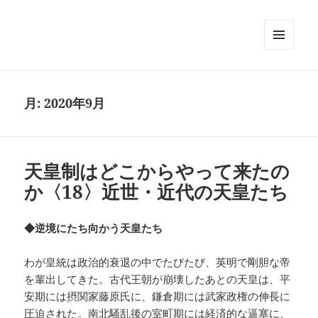
メニュ
ーとウ
ィジェ
ット
月:
2020年9月
天皇制はどこからやって来たの
か〈18〉近世・近代の天皇たち
◆逆境にたち向かう天皇たち
わが皇統は政治的衰退の中でたびたび、英明で剛胆な帝
を輩出してきた。古代王朝が崩壊したあとの天皇は、平
安期には摂関家藤原氏に、鎌倉期には武家政権の伸長に
圧迫された。南北騒乱後の室町期には経済的な逼塞に、