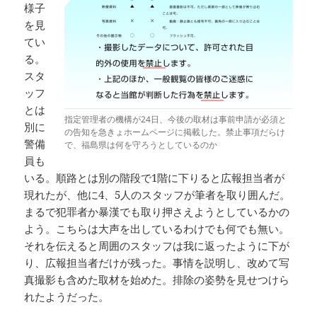
様子
を見
てい
る。
スタ
ッフ
とは
指定管理者の機構が24日、今後の取材は事前申請が必須と
別に
の告知を急きょホームページに掲載した。禁止事項だらけ
警備
で、福島県は何を守ろうとしているのか
員も
いる。順路とは別の階段で1階に下りると広報担当者が
現れたが、他に4、5人のスタッフが筆者を取り囲んだ。
まるで犯罪者か暴漢でも取り押さえようとしているかの
よう。こちらは大声を出しているわけでも何でも無い。
それを伝えると周囲のスタッフは我に返ったように下が
り、広報担当者だけが残った。事情を説明し、改めて写
真撮影も含めた取材を始めた。排除の姿勢を見せつけら
れたようだった。