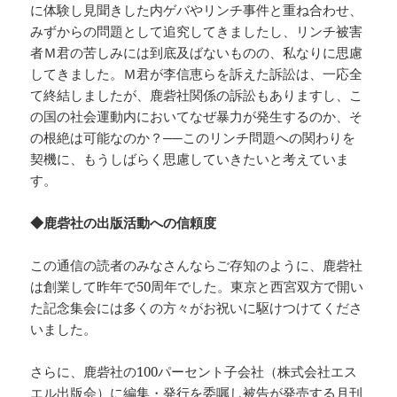
に体験し見聞きした内ゲバやリンチ事件と重ね合わせ、
みずからの問題として追究してきましたし、リンチ被害
者Ｍ君の苦しみには到底及ばないものの、私なりに思慮
してきました。Ｍ君が李信恵らを訴えた訴訟は、一応全
て終結しましたが、鹿砦社関係の訴訟もありますし、こ
の国の社会運動内においてなぜ暴力が発生するのか、そ
の根絶は可能なのか？──このリンチ問題への関わりを
契機に、もうしばらく思慮していきたいと考えていま
す。
◆鹿砦社の出版活動への信頼度
この通信の読者のみなさんならご存知のように、鹿砦社
は創業して昨年で50周年でした。東京と西宮双方で開い
た記念集会には多くの方々がお祝いに駆けつけてくださ
いました。
さらに、鹿砦社の100パーセント子会社（株式会社エス
エル出版会）に編集・発行を委嘱し被告が発売する月刊