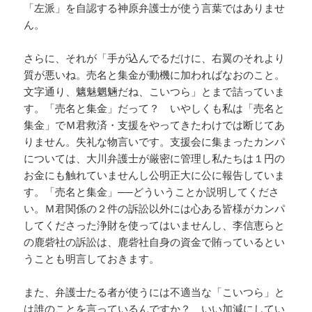
「左派」を自認する神原弁護士が使う言葉ではありませ
ん。
さらに、それが「手が込んでるだけに、右翼のそれより
質が悪いね。売名と集金が動機に加わればなおのこと。
文字通り、魑魅魍魎だね、こいつら」とまで詰っていま
す。「売名と集金」だって？ いやしくも私は「売名と
集金」でＭ君救済・支援をやってきたわけでは断じてあ
りません。失礼な物言いです。支援会に集まったカンパ
については、大川弁護士が厳密に管理し私たちは１円の
お金にも触れていませんし公明正大に公に報告していま
す。「売名と集金」──どういうことか説明してくださ
い。Ｍ君関係の２件の訴訟以外には心ある皆様がカンパ
してくださった浄財を使ってはいませんし、李信恵らと
の鹿砦社の訴訟は、鹿砦社自身の資金で賄っているとい
うことも明言しておきます。
また、弁護士たる者が使うには不適当な「こいつら」と
は誰のことを言っているんですか？ いい加減にしてい