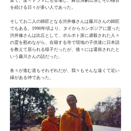
業で、度々ドラマにも登場し、舞台演劇出演とその稽古
を続ける日々が多い人であった。
そしてお二人の師匠となる渋井修さんは藤川さんの師匠
でもある。1990年頃より、タイからカンボジアに渡った
渋井修さんは比丘として、ポルポト派に虐殺された人々
の霊を慰めながら、在籍する寺で現地の子供達に日本語
を教えて居られる様子だったが、後々には還俗されたと
いう藤川さんの話だった。
各々が進む道もそれぞれだが、我々もそんな遠くて近い
縁がある仲であった。