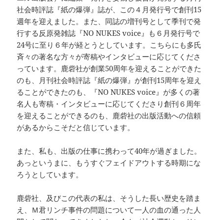
社会時評誌『紙の爆弾』誌が、この４月発行号で創刊15
週年を迎えました。また、同誌の増刊号として季刊で発
行する反原発雑誌『NO NUKES voice』も６月発行号で
24号に至り６年が経とうとしています。こちらにも多氏
斉々の著名な方々が寄稿やインタビューに応じてくださ
っています。鹿砦社が創業50周年を迎えることができた
のも、月刊社会時評誌『紙の爆弾』が創刊15周年を迎え
ることができたのも、『NO NUKES voice』が多くの著
名人も寄稿・インタビューに応じてくださり創刊６周年
を迎えることができるのも、鹿砦社の出版活動への信頼
があるからこそだと信じています。
また、私も、出版の仕事に携わって40年が過ぎました。
あっというまに、もうすぐフェイドアウトする時期にな
ろうとしています。
鹿砦社、及びこの代表の私は、そうした長い歴史を踏ま
え、Ｍ君リンチ事件の問題について一人の血の通った人