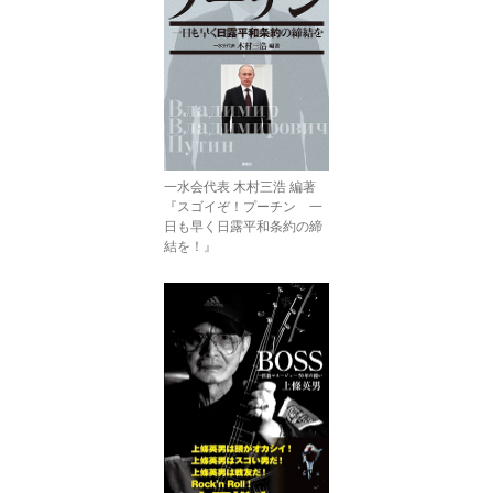
一水会代表 木村三浩 編著
『スゴイぞ！プーチン 一
日も早く日露平和条約の締
結を！』