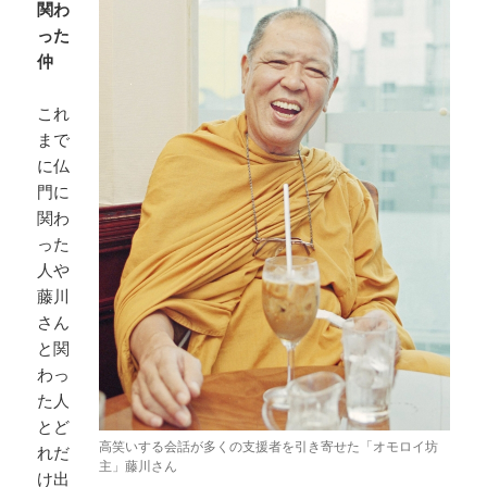
関わ
った
仲
これ
まで
に仏
門に
関わ
った
人や
藤川
さん
と関
わっ
た人
とど
高笑いする会話が多くの支援者を引き寄せた「オモロイ坊
れだ
主」藤川さん
け出