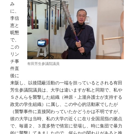
み
に、
李信
恵と
昵懇
で、
この
リン
チ事
有田芳生参議院議員
件直
後に
来阪し、以後隠蔽活動の一端を担っているとされる有田
芳生参議院議員は、大学は違いますが私と同期で、私や
Ｓさんらを襲撃した組織（神原・上瀧弁護士が支持する
政党の学生組織）に属し、この中心的活動家でしたが
（襲撃事件に直接関わっていたかどうかは不明ですが、
彼の大学は当時、私の大学の近くに在り全国屈指の拠点
で、毎週２、３度多勢で情宣に登場し、時に集団で暴力
的に襲撃してきましたので、何らかの関わりがあると推