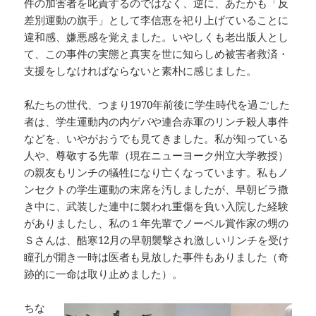
件の加害者を叱責するのではなく、逆に、あたかも「反
差別運動の旗手」として李信恵を祀り上げていることに
違和感、嫌悪感を覚えました。いやしくも老出版人とし
て、この事件の実態と真実を世に知らしめ被害者救済・
支援をしなければならないと素朴に感じました。
私たちの世代、つまり1970年前後に学生時代を過ごした
者は、学生運動内の内ゲバや連合赤軍のリンチ殺人事件
などを、いやがおうでも見てきました。私が知っている
人や、尊敬する先輩（現在ニューヨーク州立大学教授）
の親友もリンチの犠牲になり亡くなっています。私もノ
ンセクトの学生運動の末席を汚しましたが、早朝ビラ撒
き中に、武装した連中に襲われ重傷を負い入院した経験
がありましたし、私の１年先輩でノーベル賞作家の甥の
Ｓさんは、酷寒12月の早朝襲撃され激しいリンチを受け
瞳孔が開き一時は医者も見放した事件もありました（奇
跡的に一命は取り止めました）。
ちな