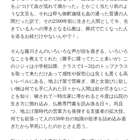
をぶつけて血が流れて痛かった』とかごく当たり前のよ
うな文言も、それは即ち御釈迦様も血の通った普通の人
間だった訳で、その2500年前に生きた人間として今、生
きている人への導きとなる仏教は、葬式で亡くなった人
を送るお経だけやないんやで！」
そんな藤川さんのいろいろな声が頭を過ぎる。いろいろ
なことを教えてくれた（勝手に喋ってたこと多いが）こ
のジジィは小学校以降、クラスで1～2位のトップクラス
を取って来ただけあって感性や探究心は良くも悪くも高
いレベルにある。地上げ屋で荒稼ぎ、酒と女遊びに欲し
い物は何でも手に入れた日々から人間は欲が尽きないこ
とを知り、唆されて一時出家に導かれると今度は仏陀の
生き方に惚れ込み、仏教専門書を読み漁る日々。尚且
つ、地上げ屋時代の営業力も発揮する支援者の拡大技。
何でも欲張って人の150年分の知識や欲求を詰め込み過
ぎたから早死にしたのかとさえ思う。