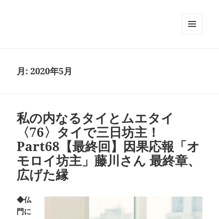
メニュ
ーとウ
ィジェ
ット
月:
2020年5月
私の内なるタイとムエタイ
〈76〉タイで三日坊主！
Part68【最終回】因果応報「オ
モロイ坊主」藤川さん 最終章、
広げた縁
◆仏
門に