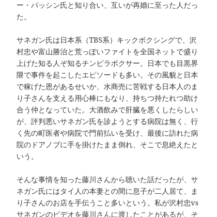
ー・パッシン氏と知り合い、互いが再婚に至った人だっ
た。
サネガン氏は日本系（TBS系）キックボクシングで、沢
村忠や富山勝治と荒っぽいファイトを全国ネットで盛り
上げた知る人ぞ知るチンピラボクサー。日本でも目黒界
隈で事件を起こしたエピソードも多い。その風貌と日本
で稼げた恩があるせいか、水商売に苦戦する日本人のま
り子さんを支える用心棒にもなり、持ちつ持たれつ助け
合う仲となっていた。大酒飲みで肝臓を悪くしたらしい
が、評判悪いサネガン氏を診ようとする病院は無く、行
く先の町医者や病院で門前払いを受け、最後に訪れた病
院のドアノブに手を掛けたまま倒れ、そこで息絶えたと
いう。
そんな事情を知った藤川さんから聴いた話だったが、サ
ネガン氏にはタイ人の本妻との間に息子が二人居て、ま
り子さんのお店を手伝うこと多いという。私が沢村忠vs
サネガンのビデオを藤川さんに渡したことがあるが、そ