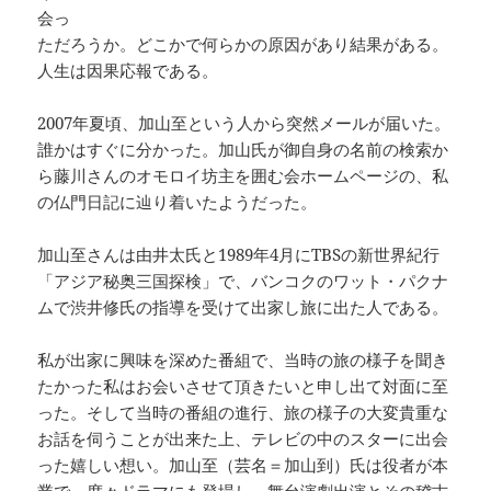
会っ
ただろうか。どこかで何らかの原因があり結果がある。
人生は因果応報である。
2007年夏頃、加山至という人から突然メールが届いた。
誰かはすぐに分かった。加山氏が御自身の名前の検索か
ら藤川さんのオモロイ坊主を囲む会ホームページの、私
の仏門日記に辿り着いたようだった。
加山至さんは由井太氏と1989年4月にTBSの新世界紀行
「アジア秘奥三国探検」で、バンコクのワット・パクナ
ムで渋井修氏の指導を受けて出家し旅に出た人である。
私が出家に興味を深めた番組で、当時の旅の様子を聞き
たかった私はお会いさせて頂きたいと申し出て対面に至
った。そして当時の番組の進行、旅の様子の大変貴重な
お話を伺うことが出来た上、テレビの中のスターに出会
った嬉しい想い。加山至（芸名＝加山到）氏は役者が本