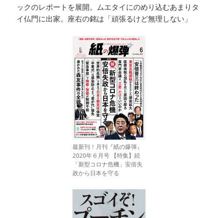
ックのレポートを展開。ムエタイにのめり込むあまりタ
イ仏門に出家。座右の銘は「頑張るけど無理しない」
最新刊！月刊『紙の爆弾』
2020年６月号 【特集】続
「新型コロナ危機」安倍失
政から日本を守る