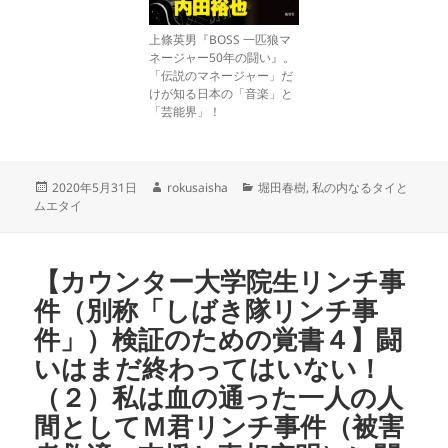
上條英男『BOSS 一匹狼マ
ネージャー50年の闘い』。
「伝説のマネージャー」だ
けが知る日本の「音楽」と
「芸能界」！
投
作
カ
2020年5月31日
rokusaisha
堀田春樹
,
私の内なるタイと
稿
成
テ
ムエタイ
日:
者
ゴ
リ
ー
【カウンター大学院生リンチ事
件（別称「しばき隊リンチ事
件」）検証のための覚書４】闘
いはまだ終わってはいない！
（２）私は血の通った一人の人
間としてＭ君リンチ事件（被害