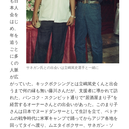
も日
本人
会を
はじ
め、
年を
追う
ごと
に多
くの
サネガン氏との出会いは立嶋篤史選手と一緒に
人脈
が広
がっていた。キックボクシングとは立嶋篤史くんと出会
うまで何の縁も無い藤川さんだが、支援者に導かれて訪
れた、バンコク・スクンビット通りで“居酒屋まり子”を
経営するオーナーさんとの出会いがあった。このまり子
さんは日本でヌードダンサーとして生計を立て、ベトナ
ムの戦争時代に米軍キャンプで踊ってからアジア各地を
回ってタイへ渡り、ムエタイボクサー、サネガン・ソ