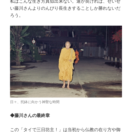
私はこんな生き方真似出来ない。運が良ければ、せいぜ
い藤川さんよりのんびり長生きすることしか勝れないだ
ろう。
日々、托鉢に向かう神聖な時間
◆藤川さんの最終章
この「タイで三日坊主！」は当初から仏教の在り方や御