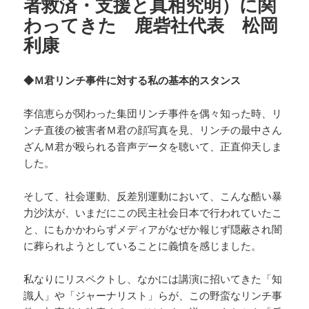
者救済・支援と真相究明）に関
わってきた 鹿砦社代表 松岡
利康
◆Ｍ君リンチ事件に対する私の基本的スタンス
李信恵らが関わった集団リンチ事件を偶々知った時、リ
ンチ直後の被害者Ｍ君の顔写真を見、リンチの最中さん
ざんＭ君が殴られる音声データを聴いて、正直仰天しま
した。
そして、社会運動、反差別運動において、こんな酷い暴
力沙汰が、いまだにこの民主社会日本で行われていたこ
と、にもかかわらずメディアがなぜか報じず隠蔽され闇
に葬られようとしていることに義憤を感じました。
私なりにリスペクトし、なかには講演に招いてきた「知
識人」や「ジャーナリスト」らが、この野蛮なリンチ事