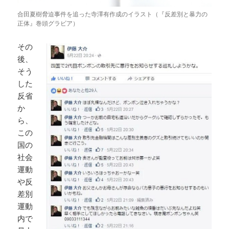
合田夏樹脅迫事件を追った寺澤有作成のイラスト（『反差別と暴力の
正体』巻頭グラビア）
その
後、
そう
した
反省
か
ら、
この
国の
社会
運動
や反
差別
運動
内で