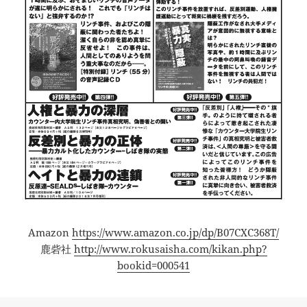
Amazon
https://www.amazon.co.jp/dp/B07CXC368T/
鹿砦社
http://www.rokusaisha.com/kikan.php?
bookid=000541