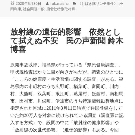
投
作
カ
2020年5月30日
rokusaisha
《しばき隊リンチ事件》
,
松
稿
成
テ
岡利康
,
社会問題一般
,
鹿砦社特別取材班
日:
者
ゴ
リ
ー
放射線の遺伝的影響 依然とし
て拭えぬ不安 民の声新聞 鈴木
博喜
原発事故以降、福島県が行っている「県民健康調査」。
甲状腺検査ばかりに目が向きがちだが、調査のひとつに
「こころの健康度・生活習慣に関する調査」がある。福
島県内の市町村のうち広野町、楢葉町、富岡町、川内
村、大熊町、双葉町、浪江町、葛尾村、飯舘村、南相馬
市、田村市、川俣町、伊達市のうち特定避難勧奨地点に
指定された区域に2011年3月11日時点で住民登録をして
いた約20万人を対象に続けられている調査（調査票に記
入する方式）で、設問の中に「放射線の健康影響」や
「放射線の次世代影響」（遺伝的影響）もある。今回