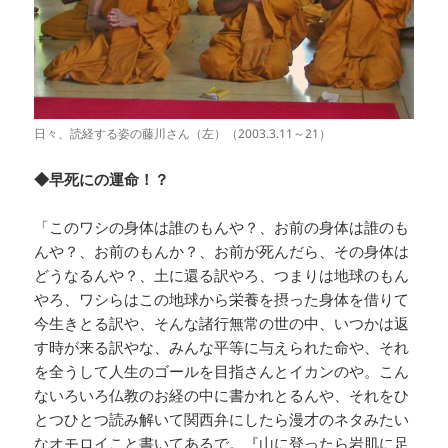
日々、読経する姿の藤川さん（左）（2003.3.11～21）
◆早死にの運命！？
「このワシの身体は誰のもんや？、お前の身体は誰のも
んや？、お前のもんか？、お前が死んだら、その身体は
どうなるんや？、土に還る訳やろ、つまりは地球のもん
やろ、ワシらはこの地球から栄養を摂った身体を借りて
今生きとる訳や、そんな諸行無常の世の中、いつかは返
す時が来る訳やな、みんな平等に与えられた命や、それ
を全うして人生のゴールを目指さんとイカンのや。こん
ないろいろ仏教のお経の中に書かれとるんや、それをひ
とつひとつ読み解いて関西弁にしたら漫才のネタみたい
なオモロイこと書いてあるで。『山に登ったら岩肌に足