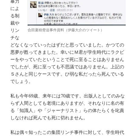
暴力
によ
る制
裁や
リン
合田夏樹脅迫事件資料（伊藤大介のツイート）
チな
どなくなっていったはずだと思っていました。かつての
悪夢が甦ってきました。幸いにＭ君が学生時代にラクビ
ーをやっていたということで死に至ることはありません
でしたが、死に至っても不思議ではありません。上記の
Ｓさんと同じケースです。ひ弱な私だったら死んでいる
でしょう。
私も今年69歳、来年には70歳です。出版人としてのみな
らず人間としても老境にありますが、それなりに名の有
る「知識人」や「ジャーナリスト」らの体たらくを叱責
しなければ死んでも死に切れません。
私は偶々知ったこの集団リンチ事件に対して、学生時代