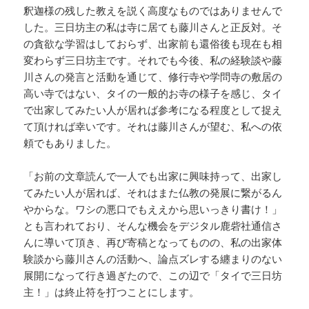
釈迦様の残した教えを説く高度なものではありませんで
した。三日坊主の私は寺に居ても藤川さんと正反対。そ
の貪欲な学習はしておらず、出家前も還俗後も現在も相
変わらず三日坊主です。それでも今後、私の経験談や藤
川さんの発言と活動を通じて、修行寺や学問寺の敷居の
高い寺ではない、タイの一般的お寺の様子を感じ、タイ
で出家してみたい人が居れば参考になる程度として捉え
て頂ければ幸いです。それは藤川さんが望む、私への依
頼でもありました。
「お前の文章読んで一人でも出家に興味持って、出家し
てみたい人が居れば、それはまた仏教の発展に繋がるん
やからな。ワシの悪口でもええから思いっきり書け！」
とも言われており、そんな機会をデジタル鹿砦社通信さ
んに導いて頂き、再び寄稿となってものの、私の出家体
験談から藤川さんの活動へ、論点ズレする纏まりのない
展開になって行き過ぎたので、この辺で「タイで三日坊
主！」は終止符を打つことにします。