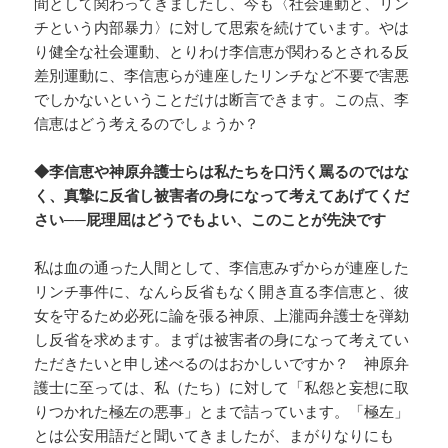
間として関わってきましたし、今も〈社会運動と、リン
チという内部暴力〉に対して思索を続けています。やは
り健全な社会運動、とりわけ李信恵が関わるとされる反
差別運動に、李信恵らが連座したリンチなど不要で害悪
でしかないということだけは断言できます。この点、李
信恵はどう考えるのでしょうか？
◆李信恵や神原弁護士らは私たちを口汚く罵るのではな
く、真摯に反省し被害者の身になって考えてあげてくだ
さい──屁理屈はどうでもよい、このことが先決です
私は血の通った人間として、李信恵みずからが連座した
リンチ事件に、なんら反省もなく開き直る李信恵と、彼
女を守るため必死に論を張る神原、上瀧両弁護士を弾劾
し反省を求めます。まずは被害者の身になって考えてい
ただきたいと申し述べるのはおかしいですか？ 神原弁
護士に至っては、私（たち）に対して「私怨と妄想に取
りつかれた極左の悪事」とまで詰っています。「極左」
とは公安用語だと聞いてきましたが、まがりなりにも