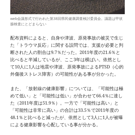
web会議形式で行われた第38回県民健康調査検討委員会。議題は甲状
腺検査にとどまらない
配布資料によると、自身や津波、原発事故の被災で生じ
た「トラウマ反応」に関する設問では、支援が必要と判
断された人の割合は9.7％だった。2011年度の21.6％と
比べると半減しているが、ここ3年は横ばい。依然とし
て10人に1人は地震や津波、原発事故によるPTSD（心的
外傷後ストレス障害）の可能性がある事が分かった。
また、「放射線の健康影響」については、「可能性は極
めて低い」と「可能性は低い」が合わせて66.4％に達し
た（2011年度は51.9％）。一方で「可能性は高い」と
「可能性は非常に高い」の合計は33.5％で2011年度の
48.1％と比べると減ったが、依然として3人に1人が被曝
による健康影響を心配している事が分かる。