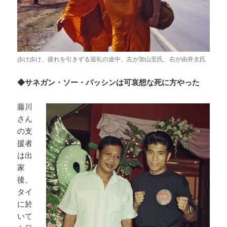
歩け歩け、疲れを引きずる巡礼の途中、左が加山至氏、右が由井太氏
◆サネガン・ソー・パッシンは可哀想な死に方やった
藤川
さん
の支
援者
は出
家
後、
タイ
に於
いて