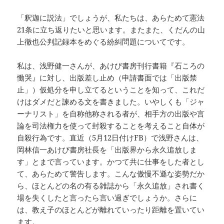
「釈迦に説法」でしょうが、私たちは、あらためて憲法
21条に立ち返りたいと思います。またまた、くだんの山
上徹也公判記録本をめぐる紛糾問題についてです。
私は、浅野健一さんが、あけび書房刊行書籍『石ころの
慟哭』に対し、出版差し止め（申請書面では「出版禁
止」）仮処分を申し立てるということを知って、これだ
けはダメだと諫める文を書きました。いやしくも「ジャ
ーナリスト」を自称他称される者が、相手方の出版や言
論を司法権力を使って封殺することを考えること自体が
自殺行為です。直近（5月12日付けFB）で浅野さんは、
岡林信一あけび書房社長を「出版界から永久追放しま
す」とまで言っています。かつて共に仕事をした者とし
て、あらためて警告します。こんな傲慢不遜な姿勢だか
ら、ほとんどの名の有る雑誌から「永久追放」され書く
場を失くしたと言ったら言い過ぎでしょうか。さらに
は、教え子のほとんどが離れていったり距離を置いてい
ます。