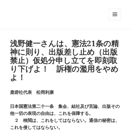
メニュ
ーとウ
ィジェ
ット
浅野健一さんは、憲法21条の精
神に則り、出版差し止め（出版
禁止）仮処分申し立てを即刻取
り下げよ！ 訴権の濫用をやめ
よ！
鹿砦社代表 松岡利康
日本国憲法第二十一条 集会、結社及び言論、出版その
他一切の表現の自由は、これを保障する。
２ 検閲は、これをしてはならない。通信の秘密は、
これを侵してはならない。