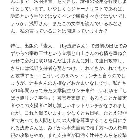
んにまで「法的措置」を公言し、訴権の濫用を行使しよ
うとしています。いやしくもジャーナリストであれば、
訴訟という手段ではなくペンで勝負すべきではないでし
ょうか。浅野さん、またこの文章を読んでいるみなさ
ん、私の言っていることは間違っていますか？
特に、出版の「素人」（by浅野さん）で最初の出版でみ
ずからの宗教三世という立場と山上さんの心情を重ね合
わせて必死に取り組んだ辻井さんに対して連日攻撃し、
さらには浅野支持者を焚きつけ、これでもかこれでもか
と攻撃する……こういうのをネットリンチと言うのでし
ょうが、辻井さんの人権などおかまいなしです。私たち
が10年関わって来た大学院生リンチ事件（いわゆる「し
ばき隊リンチ事件」）被害者支援で、あろうことか被害
者やこの支援者に対し激しいネットリンチがなされまし
たが、これと似ています。少なくとも日頃、たとえ犯罪
者であっても人間としての人権を尊重することを口にさ
れる浅野さんは、みずから率先垂範で相手方への人権無
視の攻撃をやめ、また支持者が口汚く辻井さんらを攻撃