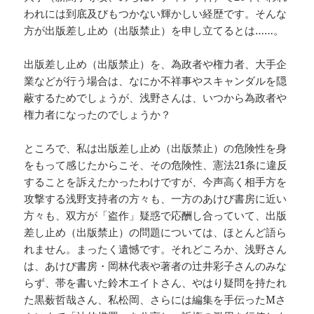
われには到底及びもつかない輝かしい経歴です。そんな
方が出版差し止め（出版禁止）を申し立てるとは……。
出版差し止め（出版禁止）を、為政者や権力者、大手企
業などが行う場合は、なにか不祥事やスキャンダルを隠
蔽するためでしょうが、浅野さんは、いつから為政者や
権力者になったのでしょうか？
ところで、私は出版差し止め（出版禁止）の危険性を身
をもって感じたからこそ、その危険性、憲法21条に違反
することを訴えたかったわけですが、今声高く相手方を
攻撃する浅野支持者の方々も、一方のあけび書房に近い
方々も、双方が「盗作」疑惑で応酬し合っていて、出版
差し止め（出版禁止）の問題については、ほとんど語ら
れません。まったく遺憾です。それどころか、浅野さん
は、あけび書房・岡林代表や著者の辻井彩子さんのみな
らず、帯を書いた鈴木エイトさん、やはり疑問を持たれ
た黒薮哲哉さん、私松岡、さらには編集を手伝ったМさ