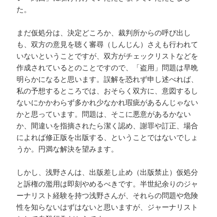
た。
まだ仮処分は、決定どころか、裁判所からの呼び出し
も、双方の意見を聴く審尋（しんじん）さえも行われて
いないということですが、双方がチェックリストなどを
作成されているとのことですので、「盗用」問題は早晩
明らかになると思います。誤解を恐れず申し述べれば、
私の予想するところでは、おそらく双方に、意図するし
ないにかかわらず多かれ少なかれ瑕疵があるんじゃない
かと思っています。問題は、そこに悪意があるかない
か、間違いを指摘されたら潔く認め、謝罪や訂正、場合
によれば修正版を出版する、ということではないでしょ
うか。円満な解決を望みます。
しかし、浅野さんは、出版差し止め（出版禁止）仮処分
と訴権の濫用は即刻やめるべきです。半世紀余りのジャ
ーナリスト経験を持つ浅野さんが、それらの問題や危険
性を知らないはずはないと思いますが、ジャーナリスト