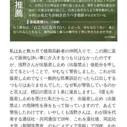
私はあと数カ月で後期高齢者の仲間入りで、この期に及
んで面倒な諍い事に介入するつもりはなかったのです
が、浅野さんが出版差し止め（出版禁止）仮処分を申し
立てるということで、やむなく警告しました。これが出
版差し止めでなく一般的な民事訴訟だったら口出しする
つもりはありませんでした。なぜ私が警告しているのか
と言えば、標記の憲法２１条に違反しますし、5度も出
版差し止めを受けた私だからこそ、出版差し止め（出版
禁止）の危険性を身をもって知っていますので、あえて
警告したわけです。いやしくも浅野さんは、わが国を代
表する通信社・共同通信で20年、これを退社後、同志社
大学（新聞学専攻、のちにメディア学科）で20年、われ