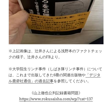
※上記画像は、辻井さんによる浅野本のファクトチェッ
クの様子。辻井さんのFBより。
※大学院生リンチ事件（しばき隊リンチ事件）について
は、これまで出版してきた6冊の関連出版物や
「デジタ
ル鹿砦社通信」の過去記事
を参照してください。
《山上徹也公判記録書籍問題》
https://www.rokusaisha.com/wp/?cat=137