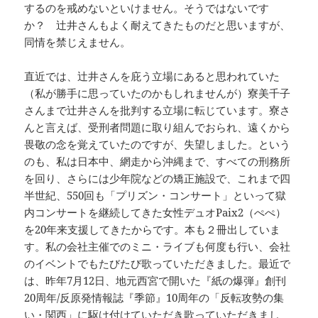
するのを戒めないといけません。そうではないです
か？ 辻井さんもよく耐えてきたものだと思いますが、
同情を禁じえません。
直近では、辻井さんを庇う立場にあると思われていた
（私が勝手に思っていたのかもしれませんが）寮美千子
さんまで辻井さんを批判する立場に転じています。寮さ
んと言えば、受刑者問題に取り組んでおられ、遠くから
畏敬の念を覚えていたのですが、失望しました。という
のも、私は日本中、網走から沖縄まで、すべての刑務所
を回り、さらには少年院などの矯正施設で、これまで四
半世紀、550回も「プリズン・コンサート」といって獄
内コンサートを継続してきた女性デュオPaix2（ぺぺ）
を20年来支援してきたからです。本も２冊出していま
す。私の会社主催でのミニ・ライブも何度も行い、会社
のイベントでもたびたび歌っていただきました。最近で
は、昨年7月12日、地元西宮で開いた『紙の爆弾』創刊
20周年/反原発情報誌『季節』10周年の「反転攻勢の集
い・関西」に駆け付けていただき歌っていただきまし