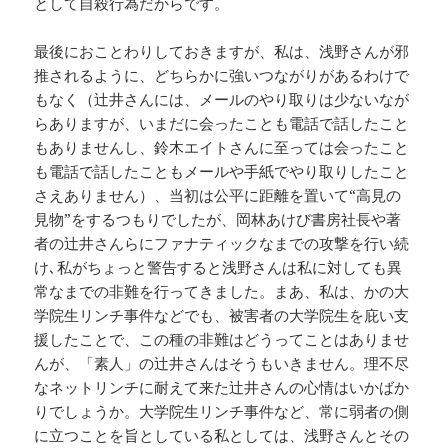
として自殺行為だからです。
最後におことわりしておきますが、私は、浅野さんが邪
推されるように、どちらかに強いつながりがあるわけで
もなく（辻井さんには、メールのやり取りは少ないなが
らありますが、いまだに会ったことも電話で話したこと
もありませんし、鈴木エイトさんに至っては会ったこと
も電話で話したこともメールや手紙でやり取りしたこと
さえありません）、当初は公平に距離を置いて“高見の
見物”をするつもりでしたが、岡林あけび書房社長や著
者の辻井さんらにファナティックなまでの攻撃を行い続
け､私がちょっと警告すると浅野さんは私に対しても異
常なまでの非難を行ってきました。まあ、私は、かの大
学院生リンチ事件などでも、被害者の大学院生を庇い支
援したことで、この種の非難はどうってことはありませ
んが、「素人」の辻井さんはそうもいきません。理不尽
なネットリンチに耐えて来た辻井さんの心情はいかばか
りでしょうか。大学院生リンチ事件など、常に弱者の側
に立つことを旨としている私としては、浅野さんとその