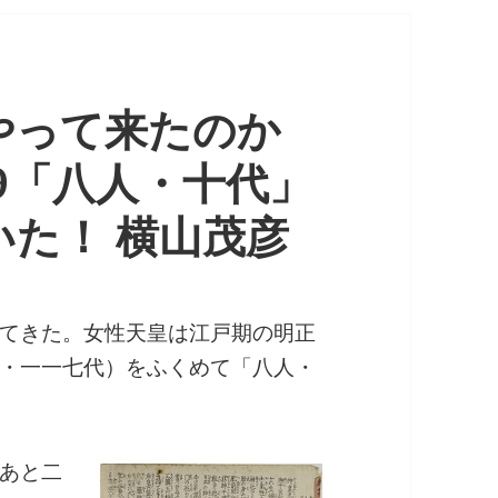
やって来たのか
-9「八人・十代」
た！ 横山茂彦
てきた。女性天皇は江戸期の明正
・一一七代）をふくめて「八人・
あと二