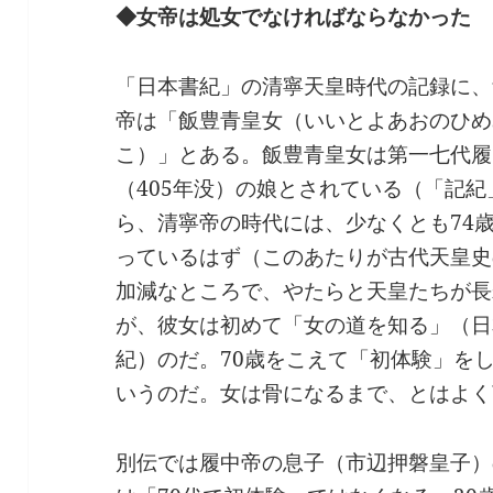
◆女帝は処女でなければならなかった
「日本書紀」の清寧天皇時代の記録に、
帝は「飯豊青皇女（いいとよあおのひめ
こ）」とある。飯豊青皇女は第一七代履
（405年没）の娘とされている（「記紀
ら、清寧帝の時代には、少なくとも74
っているはず（このあたりが古代天皇史
加減なところで、やたらと天皇たちが長
が、彼女は初めて「女の道を知る」（日
紀）のだ。70歳をこえて「初体験」を
いうのだ。女は骨になるまで、とはよく
別伝では履中帝の息子（市辺押磐皇子）