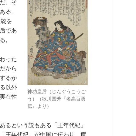
だ。そ
ある。
皇統を
后であ
る。
わった
だから
するか
る以外
神功皇后（じんぐうこうご
実在性
う）（歌川国芳『名高百勇
伝』より）
あるという説もある「王年代紀」
「王年代紀」が中国に伝わり、痘