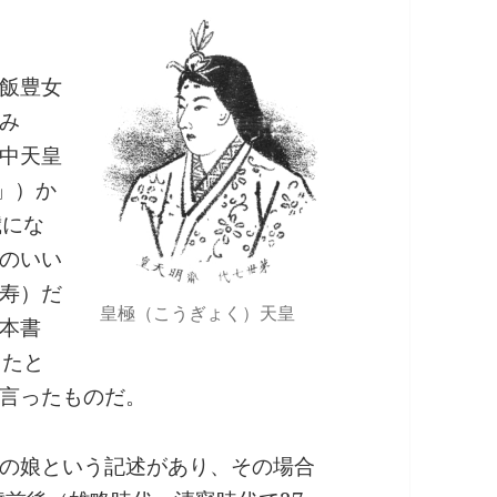
飯豊女
み
中天皇
」）か
歳にな
のいい
寿）だ
皇極（こうぎょく）天皇
本書
したと
言ったものだ。
の娘という記述があり、その場合