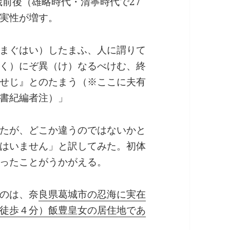
歳前後（雄略時代・清寧時代で27
実性が増す。
まぐはい）したまふ、人に謂りて
く）にぞ異（け）なるべけむ、終
せじ』とのたまう（※ここに夫有
書紀編者注）」
たが、どこか違うのではないかと
はいません」と訳してみた。初体
ったことがうかがえる。
のは、奈
良県葛城市の忍海に実在
徒歩４分）飯豊皇女の居住地であ