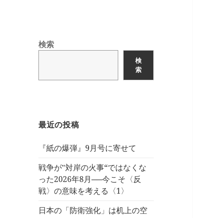
検索
検
索
最近の投稿
『紙の爆弾』9月号に寄せて
戦争が‟対岸の火事“ではなくな
った2026年8月──今こそ〈反
戦〉の意味を考える〈1〉
日本の「防衛強化」は机上の空