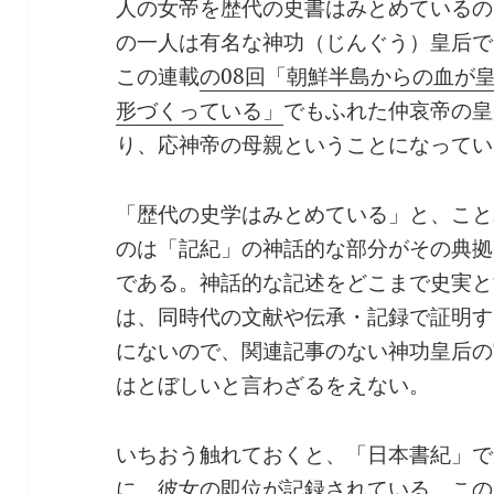
人の女帝を歴代の史書はみとめているの
の一人は有名な神功（じんぐう）皇后で
この連載
の08回「朝鮮半島からの血が
形づくっている」
でもふれた仲哀帝の皇
り、応神帝の母親ということになってい
「歴代の史学はみとめている」と、こと
のは「記紀」の神話的な部分がその典拠
である。神話的な記述をどこまで史実と
は、同時代の文献や伝承・記録で証明す
にないので、関連記事のない神功皇后の
はとぼしいと言わざるをえない。
いちおう触れておくと、「日本書紀」で
に、彼女の即位が記録されている。この