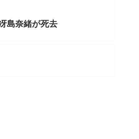
”冴島奈緒が死去