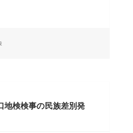
般
口地検検事の民族差別発