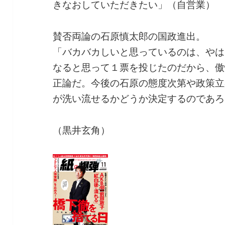
きなおしていただきたい」（自営業）
賛否両論の石原慎太郎の国政進出。
「バカバカしいと思っているのは、やは
なると思って１票を投じたのだから、傲
正論だ。今後の石原の態度次第や政策立
が洗い流せるかどうか決定するのであろ
（黒井玄角）