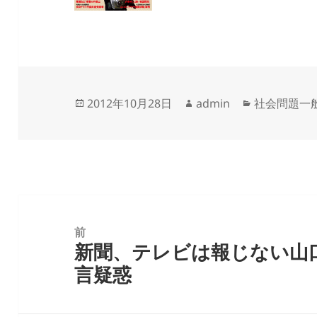
投
作
カ
2012年10月28日
admin
社会問題一
稿
成
テ
日:
者
ゴ
リ
ー
投
稿
前
新聞、テレビは報じない山
ナ
前
言疑惑
ビ
の
ゲ
投
ー
稿: