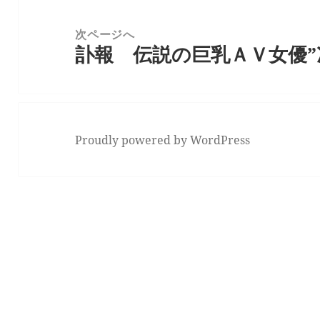
シ
次ページへ
ョ
訃報 伝説の巨乳ＡＶ女優
次
ン
の
投
稿:
Proudly powered by WordPress