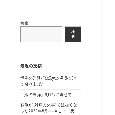
検索
検
索
最近の投稿
恒例の絆興行はRyuの引退試合
で盛り上げた！
『紙の爆弾』9月号に寄せて
戦争が‟対岸の火事“ではなくな
った2026年8月──今こそ〈反