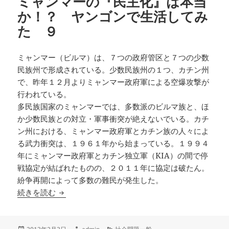
ミャンマーの『民主化』は本当
か！？ ヤンゴンで生活してみ
た ９
ミャンマー（ビルマ）は、７つの政府管区と７つの少数
民族州で形成されている。少数民族州の１つ、カチン州
で、昨年１２月よりミャンマー政府軍による空爆攻撃が
行われている。
多民族国家のミャンマーでは、多数派のビルマ族と、ほ
か少数民族との対立・軍事衝突が絶えないでいる。カチ
ン州における、ミャンマー政府軍とカチン族の人々によ
る武力衝突は、１９６１年から始まっている。１９９４
年にミャンマー政府軍とカチン独立軍（KIA）の間で停
戦協定が結ばれたものの、２０１１年に協定は破たん。
紛争再開によって多数の難民が発生した。
ミャンマーの『民主化』は本当か！？ ヤンゴン
続きを読む
投
作
カ