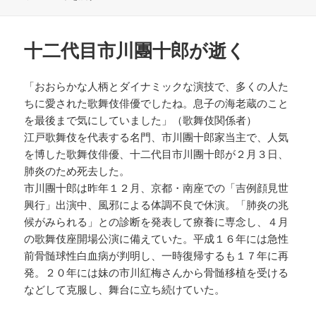
日:
者
ゴ
リ
ー
十二代目市川團十郎が逝く
「おおらかな人柄とダイナミックな演技で、多くの人た
ちに愛された歌舞伎俳優でしたね。息子の海老蔵のこと
を最後まで気にしていました」（歌舞伎関係者）
江戸歌舞伎を代表する名門、市川團十郎家当主で、人気
を博した歌舞伎俳優、十二代目市川團十郎が２月３日、
肺炎のため死去した。
市川團十郎は昨年１２月、京都・南座での「吉例顔見世
興行」出演中、風邪による体調不良で休演。「肺炎の兆
候がみられる」との診断を発表して療養に専念し、４月
の歌舞伎座開場公演に備えていた。平成１６年には急性
前骨髄球性白血病が判明し、一時復帰するも１７年に再
発。２０年には妹の市川紅梅さんから骨髄移植を受ける
などして克服し、舞台に立ち続けていた。