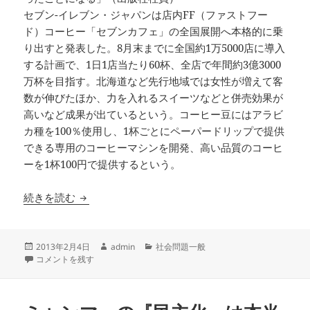
セブン-イレブン・ジャパンは店内FF（ファストフー
ド）コーヒー「セブンカフェ」の全国展開へ本格的に乗
り出すと発表した。8月末までに全国約1万5000店に導入
する計画で、1日1店当たり60杯、全店で年間約3億3000
万杯を目指す。北海道など先行地域では女性が増えて客
数が伸びたほか、力を入れるスイーツなどと併売効果が
高いなど成果が出ているという。コーヒー豆にはアラビ
カ種を100％使用し、1杯ごとにペーパードリップで提供
できる専用のコーヒーマシンを開発、高い品質のコーヒ
ーを1杯100円で提供するという。
セブン・イレブンでコーヒーカフェ導入、雑誌は
続きを読む
投
作
カ
2013年2月4日
admin
社会問題一般
稿
セブン・イレブンでコーヒーカフェ導入、雑誌はどうなるか に
成
テ
コメントを残す
日:
者
ゴ
リ
ー