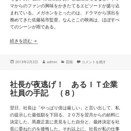
マからのファンの興味をかきたてるエピソードが盛り込
まれている。メガホンをとったのは、ドラマから演出を
務めてきた佐藤祐市監督。なんとこの映画は、ほぼすべ
てのシーンが雨である。
雨の演出が活きる、映画『ストロベリー・ナイト
続きを読む
投
作
カ
雨の演出が活きる、映画『スト
2013年2月2日
admin
芸能
コメントを残す
稿
成
テ
日:
者
ゴ
リ
社長が夜逃げ！ あるＩＴ企業
ー
社員の手記 （８）
翌日、社長は「やっぱり倍は厳しい」と言い出して、私
の提示した最低額を下回る、２０万を翌月からの給料に
決定した。馬鹿正直に意見をした自分と、最終決定を社
長に委ねたのを後悔した。それ以上に、社長が私の仕事