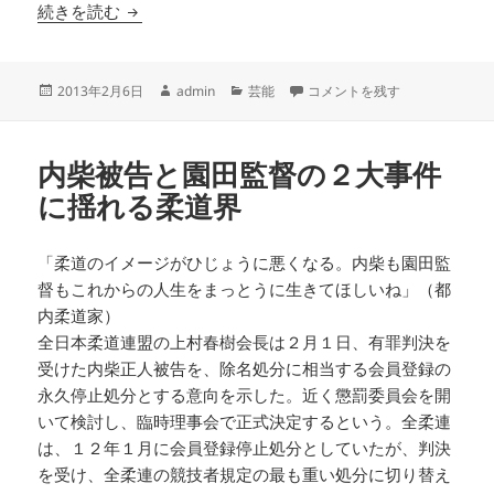
十二代目市川團十郎が逝く
続きを読む
投
作
カ
十二代目市川團十郎が逝く に
2013年2月6日
admin
芸能
コメントを残す
稿
成
テ
日:
者
ゴ
リ
内柴被告と園田監督の２大事件
ー
に揺れる柔道界
「柔道のイメージがひじょうに悪くなる。内柴も園田監
督もこれからの人生をまっとうに生きてほしいね」（都
内柔道家）
全日本柔道連盟の上村春樹会長は２月１日、有罪判決を
受けた内柴正人被告を、除名処分に相当する会員登録の
永久停止処分とする意向を示した。近く懲罰委員会を開
いて検討し、臨時理事会で正式決定するという。全柔連
は、１２年１月に会員登録停止処分としていたが、判決
を受け、全柔連の競技者規定の最も重い処分に切り替え