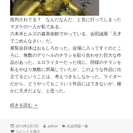
批判されてる？ なんだなんだ、と見に行ってしまった
マヌケの一人が私である。
六本木ヒルズの森美術館でやっている、会田誠展「天才
でごめんなさい」だ。
展覧会自体はおもしろかった。会場に入ってすぐのとこ
ろに、無数のデリヘルのチラシを貼り合わせた巨大な作
品があった。エロライターだった頃に、同様のチラシを
私もやはり無数に所蔵していたが、このような作品に仕
立てるということは、考えつきもしなかった。ライター
だから、どうやってもこういう作品にはできないが、確
かに天才だよな、と思った。
会田誠の真の危険性
続きを読む
投
作
カ
2013年2月7日
admin
社会問題一般
稿
会田誠の真の危険性 に
成
テ
コメントを残す