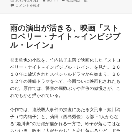
2013年2月3日
admin
社会問題一般
稿
ミャンマーの『民主化』は本当か！？ ヤンゴンで生活してみた ９ に
成
テ
コメントを残す
日:
者
ゴ
リ
ー
雨の演出が活きる、映画『スト
ロベリー・ナイト～インビジブ
ル・レイン』
誉田哲也の小説を、竹内結子主演で映画化した『ストロ
ベリー・ナイト～インビジブル・レイン』を見た。２０
１０年に放送されたスペシャルドラマから始まり、２０
１２年の連続ドラマをへて、今回ついに映画化されたも
のだ。原作では、警察の腐敗ぶりや官僚の傲慢さが、こ
れでもかと描かれている。
今作では、連続殺人事件の捜査にあたる女刑事・姫川玲
子（竹内結子）と、菊田（西島秀俊）ら部下4人からな
る“姫川班”の活躍が描かれる一方で、玲子が落ちてはな
らない男、牧田（大沢たかお）と恋に落ちるなど、ドラ