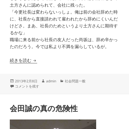
土方さんに認められて、会社に残った。
「今更社長は変わらないっしょ。俺は前の会社辞めた時
に、社長から直接請われて雇われたから辞めにくいんだ
けどさ。まあ、社長のためというより土方さんに期待す
るかな」
職場に来る前から社長の友人だった尚坂は、辞め辛かっ
たのだろう。今では私より不満を漏らしているが。
社長が夜逃げ！ あるＩＴ企業社員の手記 （９
続きを読む
投
作
カ
2013年2月8日
admin
社会問題一般
稿
社長が夜逃げ！ あるＩＴ企業社員の手記 （９） に
成
テ
コメントを残す
日:
者
ゴ
リ
ー
会田誠の真の危険性