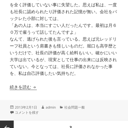
を全く評価していない事に失望した。思えば私は、一度
も社長に認められたり評価された記憶が無い。会社をバ
ックレた小部に対しては、
「あの人は、本当にすごい人だったんです。最初は月６
０万で雇うって話してたんですよ」
なんて、逃げられた後も言っている。思えば元レッドリ
ーフ社員という肩書きも怪しいものだ。堀口も高学歴と
いうだけで、社長の評価が高く給料もいい。確かにいい
大学は出ているが、現実として仕事の出来には反映され
ていない。今となっては、社長に評価されなかった事
を、私は自己評価したい気持ちだ。
社長が夜逃げ！ あるＩＴ企業社員の手記 （８
続きを読む
投
作
カ
2013年2月1日
admin
社会問題一般
稿
社長が夜逃げ！ あるＩＴ企業社員の手記 （８） に
成
テ
コメントを残す
日:
者
ゴ
リ
投
ページ
3
ー