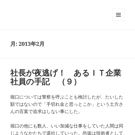
メニュ
ーとウ
ィジェ
ット
月:
2013年2月
社長が夜逃げ！ あるＩＴ企業
社員の手記 （９）
堀口については警察を呼ぶことも検討したが、たいした
額ではないので「手切れ金と思っとこか」という土方さ
んの言葉で追求はしない事にした。
堀口の他にも数人、いい加減な仕事をしていた人間は同
じようなかたちで退社していった。尚坂は技術者として