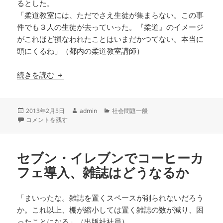
るとした。
「柔道教室には、ただでさえ生徒が集まらない。この事
件でも３人の生徒が去っていった。『柔道』のイメージ
がこれほど損なわれたことはいまだかつてない。本当に
頭にくるね」（都内の柔道教室講師）
内柴被告と園田監督の２大事件に揺れる柔道界
続きを読む
投
作
カ
2013年2月5日
admin
社会問題一般
稿
内柴被告と園田監督の２大事件に揺れる柔道界 に
成
テ
コメントを残す
日:
者
ゴ
リ
ー
セブン・イレブンでコーヒーカ
フェ導入、雑誌はどうなるか
「まいったな。雑誌を置くスペースが削られないだろう
か。これ以上、棚が縮小しては置く雑誌の数が減り、困
ったことになる」（出版社社員）