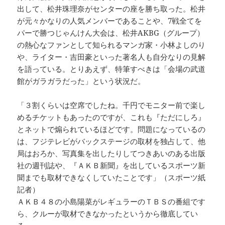
出して、松井珠理奈がセンターの座を勝ち取った。松井
が元々かなりの人気メンバーであることや、7戦全てを
パーで勝つじゃんけん大会は、松井AKBG（グループ）
の熱心なファンとして知られるマンガ家・小林よしのり
や、ライター・吉田豪といった著名人も自分なりの見解
を語っている。とりあえず、特筆すべきは「会場の武道
館がガラガラだった」という状況だ。
「３割くらいは空席でしたね。千円でモニター前で楽し
めるチケットもあったのですが、これも『ただにしろ』
とネットで煽られているほどです。問題になっているの
は、フジテレビがバックステージの取材を独占して、他
局はおろか、写真集を出したりしてつきあいのある出版
社の週刊誌や、『ＡＫＢ新聞』を出しているスポーツ新
聞までも取材できなくしていたことです」（スポーツ紙
記者）
ＡＫＢ４８の小島陽菜がレギュラーのＴＢＳの番組です
ら、クルーが取材できなかったというから徹底してい