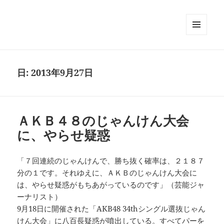
メニュ
ーとウ
ィジェ
ット
日:
2013年9月27日
ＡＫＢ４８のじゃんけん大会
に、やらせ疑惑
「７回連続のじゃんけんで、勝ち抜く確率は、２１８７
分の１です。それゆえに、ＡＫＢのじゃんけん大会に
は、やらせ疑惑がもちあがっているのです」（芸能ジャ
ーナリスト）
9月18日に開催された「AKB48 34thシングル選抜じゃん
けん大会」に八百長疑惑が噴出している。すべてパーを