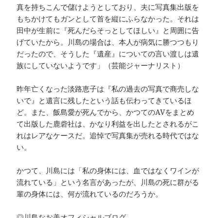
真を持ちこんで儲けようとしており、夫に写真集出版を
もちかけてもガンとして首を縦にふらなかった。それは
田中が生前に『死んだらそっとしてほしい』と周囲に告
げていたから。川島の場合は、本人が病気に勝つつもり
だったので、そうした『遺産』についての言い渡しは遺
族にしていないようです」（芸能ジャーナリスト）
昨年亡くなった淡路恵子は『私の過去の写真で商売しな
いで』と遺言に残したという話も伝わってきているほ
ど。また、飯島愛が死んでから、かつてのAVをまとめ
て出版した鹿砦社は、かなり利益を出したとされるがこ
れはレアなケースだ。追悼で写真集が売れる時代ではな
い。
かつて、川島には「私の身体には、血ではなくワインが
流れている」という名言があったが、川島の死に群がる
輩の身体には、何が流れているのだろうか。
◎川島なお美オフィシャルブログ