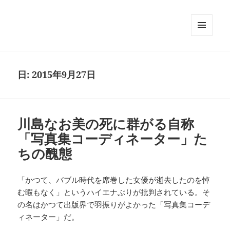
メニュ
ーとウ
ィジェ
ット
日:
2015年9月27日
川島なお美の死に群がる自称
「写真集コーディネーター」た
ちの醜態
「かつて、バブル時代を席巻した女優が逝去したのを悼
む暇もなく」というハイエナぶりが批判されている。そ
の名はかつて出版界で羽振りがよかった「写真集コーデ
ィネーター」だ。