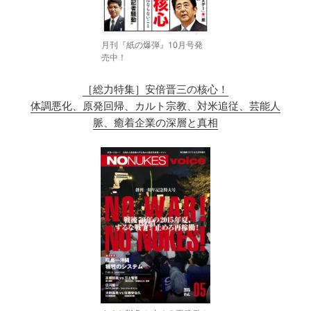
月刊『紙の爆弾』10月号発
売中！
［総力特集］安倍晋三の核心！
体調悪化、原発回帰、カルト宗教、対米追従、芸能人
脈、癒着企業の深層と真相