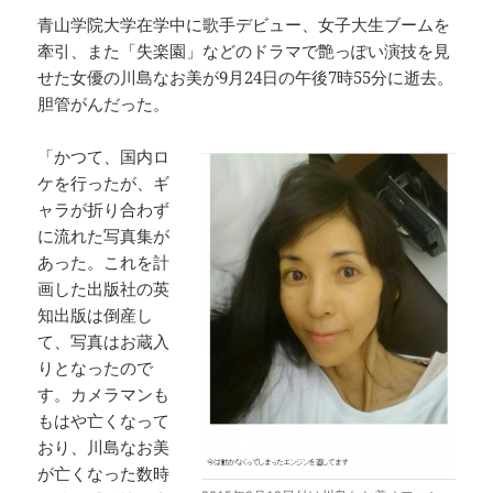
青山学院大学在学中に歌手デビュー、女子大生ブームを
牽引、また「失楽園」などのドラマで艶っぽい演技を見
せた女優の川島なお美が9月24日の午後7時55分に逝去。
胆管がんだった。
「かつて、国内ロ
ケを行ったが、ギ
ャラが折り合わず
に流れた写真集が
あった。これを計
画した出版社の英
知出版は倒産し
て、写真はお蔵入
りとなったので
す。カメラマンも
もはや亡くなって
おり、川島なお美
が亡くなった数時