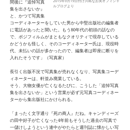
2015年9月19日付け川島なお美オフィシャ
間後に『追悼写真
ルブログより
集を出さないか』
と、かつて写真集
コーディネーターをしていた男から中堅出版社の編集者
に電話があったと聞いた。もう80年代の初頭の話なの
で、ポジフィルムがまともなクオリティで現存している
かどうかも怪しく、そのコーディネーター氏は、現役時
代、未払いの話が多かったので、編集者は即座に断りを
入れたそうです」（写真家）
長引く出版不況で写真集が売れなくなり、写真集コーデ
ィネーターは、軒並み廃業している。
そう、大物女優が亡くなるたびに、こうした「追悼写真
集を出さないか」という営業が必ず元写真コーディネー
ターから集出版社にかけられる。
「まったく文字通り『死の商人』だね。キャンディーズ
の田中好子が亡くなった4年前もそうした過去の写真で
一儲けしようという連中がやたらと週刊誌に懐かしい写