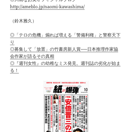
http://ameblo.jp/naomi-kawashima/
（鈴木雅久）
◎「テロの危機」煽れば増える「警備利権」と警察天下
り
◎募集して「放置」の竹書房新人賞──日本推理作家協
会作家が語るその真相
◎『週刊女性』の幼稚なミス発見。週刊誌の劣化が始ま
る！